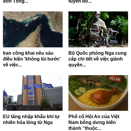
đón Tổng...
tuyên bố...
Iran công khai nêu sáu
Bộ Quốc phòng Nga cung
điều kiện 'không lùi bước'
cấp chi tiết về việc giành
về việc...
quyền...
EU tăng nhập khẩu khí tự
Phố cổ Hội An của Việt
nhiên hóa lỏng từ Nga
Nam bỗng dưng biến
thành “thuộc...