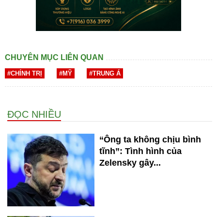
CHUYÊN MỤC LIÊN QUAN
#CHÍNH TRỊ
#MỸ
#TRUNG Á
ĐỌC NHIỀU
“Ông ta không chịu bình
tĩnh”: Tình hình của
Zelensky gây...