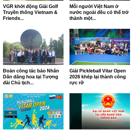
VGR khởi động Giải Golf
Mỗi người Việt Nam ở
Truyền thống Vietnam &
nước ngoài đều có thể trở
Friends...
thành một...
Đoàn công tác báo Nhân
Giải Pickleball Vitar Open
Dân dâng hoa tại Tượng
2026 khép lại thành công
đài Chủ tịch...
rực rỡ