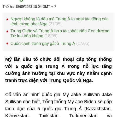
Thứ hai 18/09/2023
10:04
GMT + 7
Người khổng lồ dầu mỏ Trung Á lo ngại tác động của
lệnh trừng phạt Nga
(27/05)
Trung Quốc và Trung Á hợp tác phát triển Con đường
Tơ lụa trên không
(18/05)
Cuộc cạnh tranh gay gắt ở Trung Á
(17/05)
Mỹ lần đầu tổ chức đối thoại cấp tổng thống
với 5 quốc gia Trung Á trong nỗ lực tăng
cường ảnh hưởng tại khu vực này nhằm cạnh
tranh trực diện với Trung Quốc và Nga.
Cố vấn an ninh quốc gia Mỹ Jake Sullivan Jake
Sullivan cho biết, Tổng thống Mỹ Joe Biden sẽ gặp
lãnh đạo của 5 quốc gia Trung Á (Kazakhstan,
Kyrgyzstan, Tajikistan, Turkmenistan và