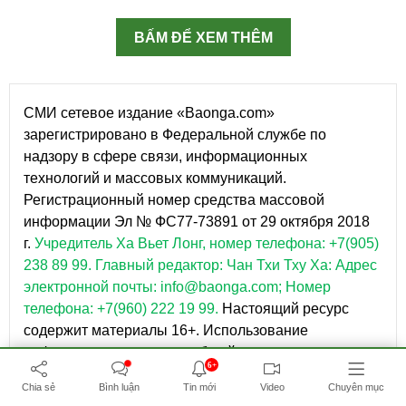
BẤM ĐỂ XEM THÊM
СМИ сетевое издание «Baonga.com»
зарегистрировано в Федеральной службе по
надзору в сфере связи, информационных
технологий и массовых коммуникаций.
Регистрационный номер средства массовой
информации Эл № ФС77-73891 от 29 октября 2018
г.
Учредитель Ха Вьет Лонг, номер телефона: +7(905)
238 89 99.
Главный редактор: Чан Тхи Тху Ха: Адрес
электронной почты: info@baonga.com; Номер
телефона: +7(960) 222 19 99.
Настоящий ресурс
содержит материалы 16+. Использование
информации с данного веб-сайта возможно
6+
исключительно на следующих условиях: В конце
Chia sẻ
Bình luận
Tin mới
Video
Chuyên mục
текста необходимо указывать ссылку на сайт