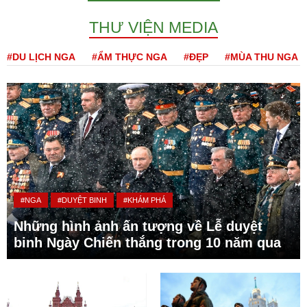
THƯ VIỆN MEDIA
#DU LỊCH NGA
#ẨM THỰC NGA
#ĐẸP
#MÙA THU NGA
#NGA
#DUYỆT BINH
#KHÁM PHÁ
Những hình ảnh ấn tượng về Lễ duyệt
binh Ngày Chiến thắng trong 10 năm qua