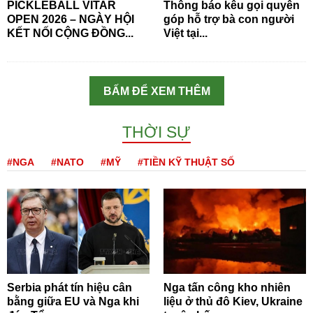
PICKLEBALL VITAR
Thông báo kêu gọi quyên
OPEN 2026 – NGÀY HỘI
góp hỗ trợ bà con người
KẾT NỐI CỘNG ĐỒNG...
Việt tại...
BẤM ĐỂ XEM THÊM
THỜI SỰ
#NGA
#NATO
#MỸ
#TIỀN KỸ THUẬT SỐ
Serbia phát tín hiệu cân
Nga tấn công kho nhiên
bằng giữa EU và Nga khi
liệu ở thủ đô Kiev, Ukraine