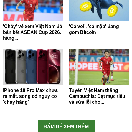
'Cháy' vé xem Việt Nam đá
'Cá voi', 'cá mập' đang
bán kết ASEAN Cup 2026,
gom Bitcoin
hàng...
iPhone 18 Pro Max chưa
Tuyển Việt Nam thắng
ra mắt, song có nguy cơ
Campuchia: Đạt mục tiêu
'cháy hàng'
và sửa lỗi cho...
BẤM ĐỂ XEM THÊM