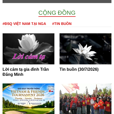
CỘNG ĐỒNG
#ĐSQ VIỆT NAM TẠI NGA
#TIN BUỒN
Lời cảm tạ gia đình Trần
Tin buồn (30/7/2026)
Đăng Minh