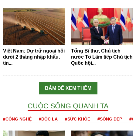
Việt Nam: Dự trữ ngoại hối
Tổng Bí thư, Chủ tịch
dưới 2 tháng nhập khẩu,
nước Tô Lâm tiếp Chủ tịch
tín...
Quốc hội...
BẤM ĐỂ XEM THÊM
CUỘC SỐNG QUANH TA
#CÔNG NGHỆ
#ĐỘC LẠ
#SỨC KHỎE
#SỐNG ĐẸP
#Q