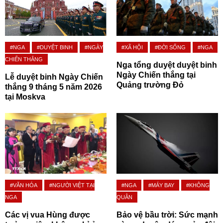
#NGA
#DUYỆT BINH
#NGÀY
#XÃ HỘI
#ĐỜI SỐNG
#NGA
CHIẾN THẮNG
Nga tổng duyệt duyệt binh
Ngày Chiến thắng tại
Lễ duyệt binh Ngày Chiến
Quảng trường Đỏ
thắng 9 tháng 5 năm 2026
tại Moskva
#VĂN HÓA
#NGƯỜI VIỆT TẠI
#NGA
#MÁY BAY
#KHÔNG
NGA
QUÂN
Các vị vua Hùng được
Bảo vệ bầu trời: Sức mạnh