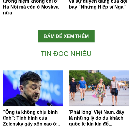
tưởng niệm không chỉ ở
và sự duyên dáng của đội
Hà Nội mà còn ở Moskva
bay "Những Hiệp sĩ Nga"
nữa
BẤM ĐỂ XEM THÊM
TIN ĐỌC NHIỀU
“Ông ta không chịu bình
'Phải lòng' Việt Nam, đây
tĩnh”: Tình hình của
là những lý do du khách
Zelensky gây xôn xao ở...
quốc tế kìn kìn đổ...