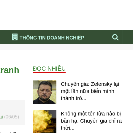
THÔNG TIN DOANH NGHIỆP
Đừng bỏ lỡ
Nổi bật báo nga
tranh
ĐỌC NHIỀU
Thư viện media
Phân tích thị trường Nga 2026
Chuyên gia: Zelensky lại
một lần nữa biến mình
thành trò...
Không một tên lửa nào bị
ại
(06/05)
bắn hạ: Chuyên gia chỉ ra
thời...