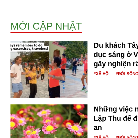
Dịch vụ
Diego Maradona
Di cư
Facebook
Dòng chảy phương Bắc 1
MỚI CẬP NHẬT
FED
Dải Gaza
Fansipan
F0
Du khách Tây
FLC
dục sáng ở V
F-16
gây nghiện rấ
#XÃ HỘI
#ĐỜI SỐN
Những việc n
Gương sáng
Lập Thu để đ
Golf
Giáng sinh
an
GDP
#XÃ HỘI
#ĐỜI SỐN