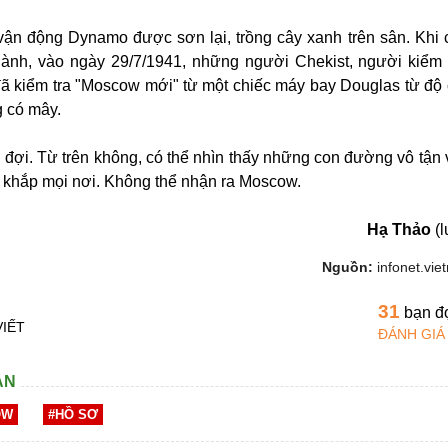
vận động Dynamo được sơn lại, trồng cây xanh trên sân. Khi 
hành, vào ngày 29/7/1941, những người Chekist, người kiểm 
đã kiểm tra "Moscow mới" từ một chiếc máy bay Douglas từ độ
g có mây.
đợi. Từ trên không, có thể nhìn thấy những con đường vô tận
ở khắp mọi nơi. Không thể nhận ra Moscow.
Hạ Thảo
(l
Nguồn:
infonet.vi
31
bạn đ
VIẾT
ĐÁNH GIÁ
AN
OW
#HỒ SƠ