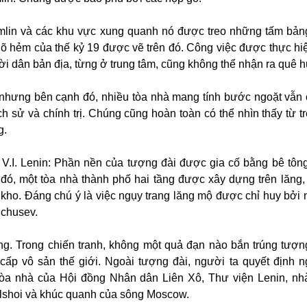
mlin và các khu vực xung quanh nó được treo những tấm bảng 
 hẻm của thế kỷ 19 được vẽ trên đó. Công việc được thực hiệ
i dân bản địa, từng ở trung tâm, cũng không thể nhận ra quê 
 nhưng bên cạnh đó, nhiều tòa nhà mang tính bước ngoặt vẫn 
ch sử và chính trị. Chúng cũng hoàn toàn có thể nhìn thấy từ t
g.
 V.I. Lenin: Phần nền của tượng đài được gia cố bằng bê tông
đó, một tòa nhà thành phố hai tầng được xây dựng trên lăng,
à kho. Đáng chú ý là việc ngụy trang lăng mộ được chỉ huy bởi 
hchusev.
ng. Trong chiến tranh, không một quả đạn nào bắn trúng tượn
cấp vô sản thế giới. Ngoài tượng đài, người ta quyết định n
òa nhà của Hội đồng Nhân dân Liên Xô, Thư viện Lenin, nh
lshoi và khúc quanh của sông Moscow.