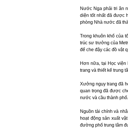
Bulagria
Nước Nga phải tri ân 
diện tốt nhất đã được
phòng Nhà nước đã thàn
Crimea
Chính trị
Trong khuôn khổ của tổ
Công nghệ
trúc sư trưởng của Metr
Chuyện hay
để che đậy các đồ vật 
Chuyện lạ
Cuộc sống quanh ta
Hơn nữa, tại Học viện 
Casino
trang và thiết kế trung
Chiến tranh thương mại
Chi hội phụ nữ TTTM Mátxcơva
Xưởng ngụy trang đã ho
Chính trị Nga
quan trọng đã được ch
Chợ Vòm
nước và cầu thành phố.
Cảnh sát
Cấm bay
Nguồn tài chính và nhâ
Cao tốc
hoạt động sản xuất vật
Canada
đường phố trung tâm đ