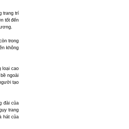
trang trí
n tốt đến
hương.
còn trong
rên không
 loại cao
 bề ngoài
người tạo
g đài của
gụy trang
à hát của