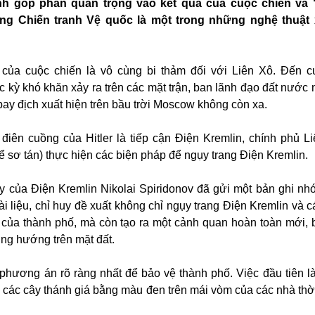
anh góp phần quan trọng vào kết quả của cuộc chiến và 
ng Chiến tranh Vệ quốc là một trong những nghệ thuật 
của cuộc chiến là vô cùng bi thảm đối với Liên Xô. Đến c
ực kỳ khó khăn xảy ra trên các mặt trận, ban lãnh đạo đất nước
bay địch xuất hiện trên bầu trời Moscow không còn xa.
iên cuồng của Hitler là tiếp cận Điện Kremlin, chính phủ L
ể sơ tán) thực hiện các biện pháp để ngụy trang Điện Kremlin.
y của Điện Kremlin Nikolai Spiridonov đã gửi một bản ghi nh
i liệu, chỉ huy đề xuất không chỉ ngụy trang Điện Kremlin và c
t của thành phố, mà còn tạo ra một cảnh quan hoàn toàn mới,
ng hướng trên mặt đất.
 phương án rõ ràng nhất để bảo vệ thành phố. Việc đầu tiên l
bỏ các cây thánh giá bằng màu đen trên mái vòm của các nhà thờ