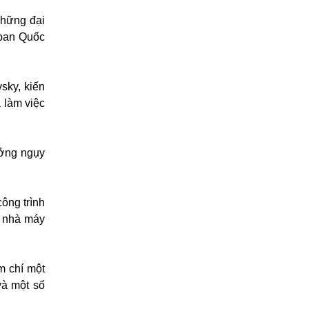
Những đại
 ban Quốc
sky, kiến
 làm việc
ưởng ngụy
ông trình
, nhà máy
m chí một
và một số