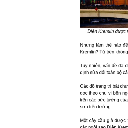
Điện Kremlin được 
Nhưng làm thế nào để 
Kremlin? Từ trên không,
Bói toán
Bóng đá
Tuy nhiên, vấn đề đã đ
Bill Gates
định sửa đổi toàn bộ c
BĐS
Bí ẩn
Các đồ trang trí bắt c
Bitcoin
dọc theo chu vi bên 
Bamboo Airways
trên các bức tường của
Báo Nga có gì?
sơn trên tường.
Biển Đông
Barrack Obama
Một cây cầu giả được 
Bắc Kinh
các ngôi sao Điện Krem