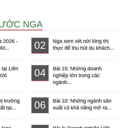
NƯỚC NGA
a 2026 -
Nga xem xét nới lỏng thị
02
40...
thực để thu hút du khách...
 tại Liên
Bài 15: Những doanh
04
026
nghiệp lớn trong các
ngành...
hị trường
Bài 10: Những ngành sản
06
t tại...
xuất có khả năng mở ra...