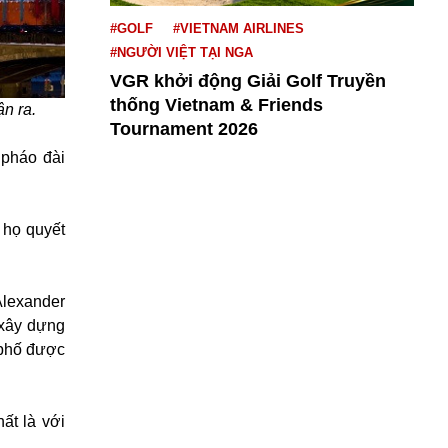
#GOLF
#VIETNAM AIRLINES
#NGƯỜI VIỆT TẠI NGA
VGR khởi động Giải Golf Truyền
thống Vietnam & Friends
ận ra.
Tournament 2026
 pháo đài
 họ quyết
Alexander
 xây dựng
 phố được
ất là với