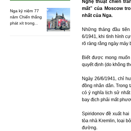
Nghệ thuật chiến tr
mất” của Moscow tro
Nga kỷ niệm 77
nhất của Nga.
năm Chiến thắng
phát xít trong...
Những tháng đầu tiên 
6/1941, khi tình hình c
rõ ràng rằng ngày máy 
Biết được mong muốn đ
quyết định (do không th
Ngày 26/6/1941, chỉ hu
đồng nhân dân. Trong tà
có ý nghĩa lịch sử nhấ
An ninh
bay địch phải mất phươ
Anh
Australia
Spiridonov đề xuất hai
Amazon
tòa nhà Kremlin, loại 
Army Games
đường.
Apple