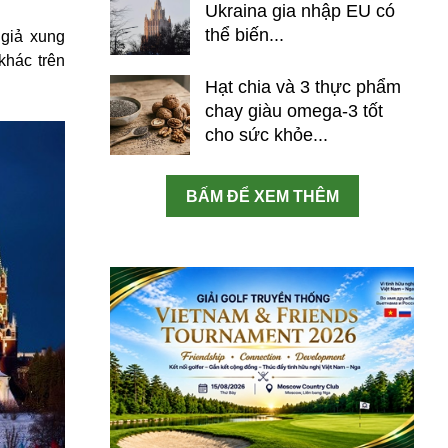
Ukraina gia nhập EU có
thể biến...
 giả xung
khác trên
Hạt chia và 3 thực phẩm
chay giàu omega-3 tốt
cho sức khỏe...
BẤM ĐỂ XEM THÊM