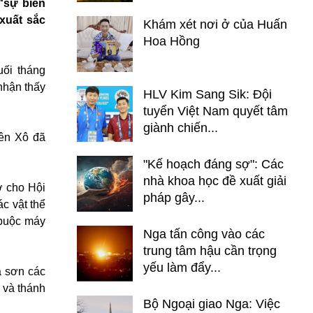
“sự biến
xuất sắc
Khám xét nơi ở của Huấn
Hoa Hồng
uối tháng
 nhận thấy
HLV Kim Sang Sik: Đội
tuyển Việt Nam quyết tâm
giành chiến...
iên Xô đã
"Kế hoạch đáng sợ": Các
nhà khoa học đề xuất giải
ớ cho Hội
pháp gây...
ác vật thể
 buộc máy
Nga tấn công vào các
trung tâm hậu cần trọng
yếu làm đẩy...
à sơn các
 và thánh
Bộ Ngoại giao Nga: Việc