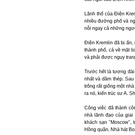
Buôn bán ở Nga
Bộ Quốc phòng
Lãnh thổ của Điện Kre
Bác Hồ
nhiều đường phố và ngõ
Bộ Y tế
nỗi ngay cả những ngườ
Bão tuyết
Bệnh viện
Điện Kremlin đã bị ẩn,
Bản quyền
thành phố, cả về mặt lị
Bảo tàng
và phải được ngụy tran
Blockchain
Bộ Ngoại giao
Trước hết là tượng đài
Bình Dương
nhất và dầm thép. Sau 
Biển Đen
trông rất giống một nh
Boeing
ra nó, kiến trúc sư A. S
Bình Định
Bulgaria
Công việc đã thành cô
Biến chủng
nhà lãnh đạo của giai 
Baikal
khách sạn "Moscow", t
Bakhmut
Hồng quân, Nhà hát Bo