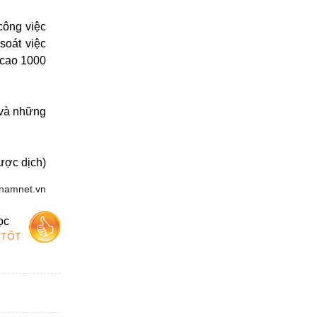
công việc
soát việc
 cao 1000
 và những
ược dịch)
etnamnet.vn
ọc
 TỐT