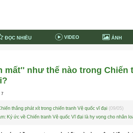
VIDEO
ĐỌC NHIỀU
ẢNH
in và ứng dụng
Tiêu điểm Covid-19
d-19 tại Nga
Thời sự
 mất'' như thế nào trong Chiến 
n nước Nga
NABU EDUCATION
i?
 nước Nga
Tử vi hàng ngày
 Nga - Việt Nam
Phân tích chính trị
 7
iến thắng phát xít trong chiến tranh Vệ quốc vĩ đại
(09/05)
am: Ký ức về Chiến tranh Vệ quốc Vĩ đại là hy vọng cho nhân lo