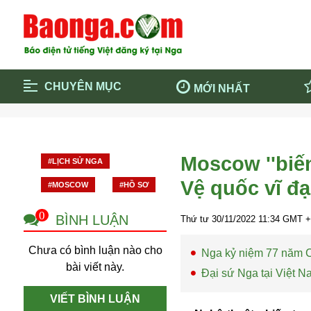
CHUYÊN MỤC
MỚI NHẤT
Trang chủ
Blockcha
Điểm tin chính
Dịch Covi
Moscow ''biến
#LỊCH SỬ NGA
Cộng đồng
Thông ti
Vệ quốc vĩ đạ
#MOSCOW
#HỒ SƠ
Cuộc sống quanh ta
Khám phá
Quảng cáo
Chính trị
0
BÌNH LUẬN
Thứ tư 30/11/2022
11:34
GMT +
Chưa có bình luận nào cho
Nga kỷ niệm 77 năm Ch
bài viết này.
Đại sứ Nga tại Việt N
VIẾT BÌNH LUẬN