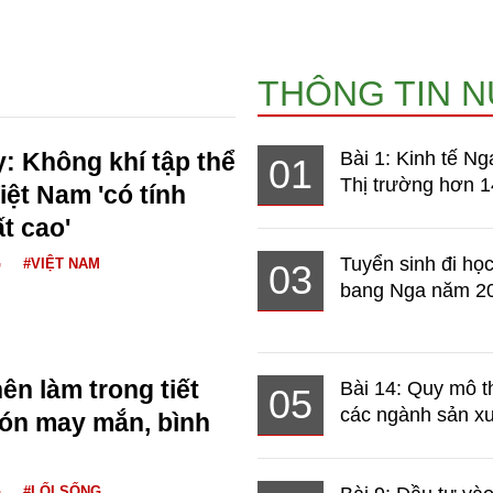
THÔNG TIN 
: Không khí tập thể
Bài 1: Kinh tế Ng
01
Thị trường hơn 1
iệt Nam 'có tính
t cao'
Tuyển sinh đi học
G
#VIỆT NAM
03
bang Nga năm 2
ên làm trong tiết
Bài 14: Quy mô t
05
các ngành sản xuấ
ón may mắn, bình
G
#LỐI SỐNG