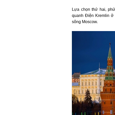
Alibaba
Lựa chọn thứ hai, phứ
Angela Merkel
quanh Điện Kremlin ở 
Aeroflot
sông Moscow.
ASEAN
Argentina
Ai
Azovstal