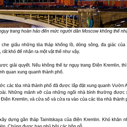
ngụy trang hoàn hảo đến mức người dân Moscow không thể nh
che giấu những tòa tháp khổng lồ, dòng sông, đa giác của
 rất khó để nhận ra một vật thể như vậy.
ược giải quyết. Nếu không thể tự ngụy trang Điện Kremlin, thì
ảnh quan xung quanh thành phố.
hước các tòa nhà thành phố đã được lắp đặt xung quanh Vườn 
ngoài. Những mảnh vỡ của những ngôi nhà bình thường được
 Điện Kremlin, và cửa sổ và cửa ra vào của các tòa nhà thành
xây dựng gần tháp Tainitskaya của điện Kremlin. Khó khăn nh
lin. Chúng được bao phủ bởi các hộp gỗ.