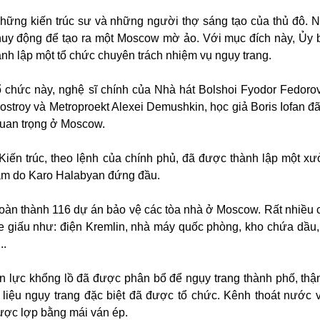
những kiến trúc sư và những người thợ sáng tạo của thủ đô. 
 huy động để tạo ra một Moscow mờ ảo. Với mục đích này, Ủy
h lập một tổ chức chuyên trách nhiệm vụ ngụy trang.
 chức này, nghệ sĩ chính của Nhà hát Bolshoi Fyodor Fedorov
ostroy và Metroproekt Alexei Demushkin, học giả Boris Iofan đã
quan trọng ở Moscow.
Kiến trúc, theo lệnh của chính phủ, đã được thành lập một x
 tâm do Karo Halabyan đứng đầu.
àn thành 116 dự án bảo vệ các tòa nhà ở Moscow. Rất nhiều c
e giấu như: điện Kremlin, nhà máy quốc phòng, kho chứa dầu
..
n lực khổng lồ đã được phân bổ để ngụy trang thành phố, thậ
 liệu ngụy trang đặc biệt đã được tổ chức. Kênh thoát nước 
ược lợp bằng mái ván ép.