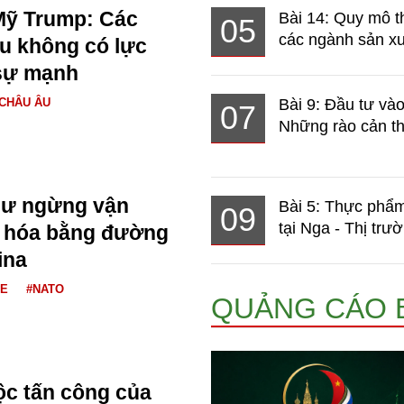
Mỹ Trump: Các
Bài 14: Quy mô t
05
các ngành sản xuấ
u không có lực
sự mạnh
CHÂU ÂU
Bài 9: Đầu tư và
07
Những rào cản th
ư ngừng vận
Bài 5: Thực phẩm
09
tại Nga - Thị trườ
 hóa bằng đường
ina
NE
#NATO
QUẢNG CÁO 
uộc tấn công của