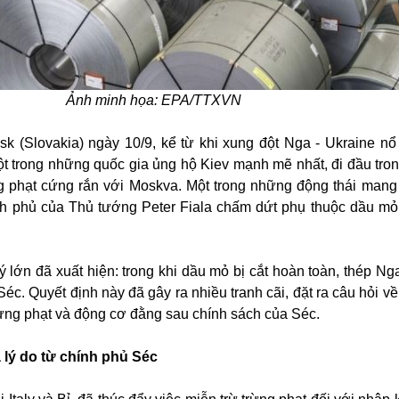
Ảnh minh họa: EPA/TTXVN
v.sk (Slovakia) ngày 10/9, kể từ khi xung đột Nga - Ukraine nổ
t trong những quốc gia ủng hộ Kiev mạnh mẽ nhất, đi đầu tron
g phạt cứng rắn với Moskva. Một trong những động thái mang 
ính phủ của Thủ tướng Peter Fiala chấm dứt phụ thuộc dầu m
ý lớn đã xuất hiện: trong khi dầu mỏ bị cắt hoàn toàn, thép Ng
 Séc. Quyết định này đã gây ra nhiều tranh cãi, đặt ra câu hỏi v
rừng phạt và động cơ đằng sau chính sách của Séc.
à lý do từ chính phủ Séc