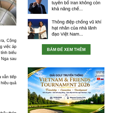
tuyên bố Iran không còn
khả năng chế...
Thông điệp chống vũ khí
hạt nhân của nhà lãnh
đạo Việt Nam...
 ra, Cộng
g việc áp
BẤM ĐỂ XEM THÊM
tính biểu
ỏ Nga sau
a vẫn tiếp
ề hiệu quả