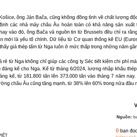
Košice, ông Ján Bača, cũng không đồng tình về chất lượng độ
định các nhà máy châu Âu hoàn toàn có khả năng sản xuất 
y vào đó, ông Bača và nguồn tin từ Brussels đều chỉ ra rằng
 mới là yếu tố chính. Dữ liệu từ Cơ quan thống kê EU (Euros
 thấy giá thép tấm từ Nga luôn ở mức thấp trong những năm gần
 rẻ từ Nga không chỉ giúp các công ty Séc tiết kiệm chi phí mà
hu đáng kể cho Nga. Kể từ tháng 6/2024, lượng nhập khẩu thé
áng kể, từ 181.800 tấn lên 373.000 tấn vào tháng 7 năm nay.
trường châu Âu cũng tăng mạnh, từ 38% lên 60% trong nửa đầu
Nguồn:
b
0
bạn đọ
VIẾT