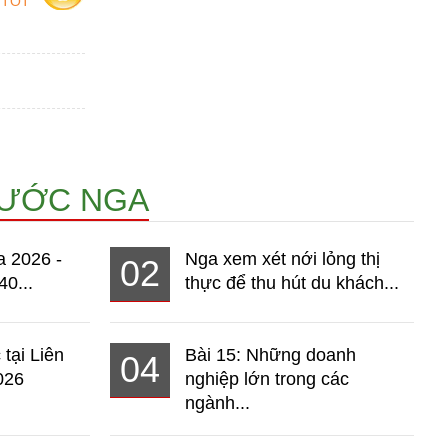
 TỐT
NƯỚC NGA
a 2026 -
Nga xem xét nới lỏng thị
02
40...
thực để thu hút du khách...
 tại Liên
Bài 15: Những doanh
04
026
nghiệp lớn trong các
ngành...