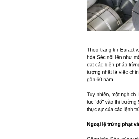
Alibaba
Angela Merkel
Aeroflot
ASEAN
Argentina
Ai
Azovstal
Theo trang tin Euracti
hòa Séc nổi lên như mộ
đặt các biện pháp trừn
tượng nhất là việc ch
gần 60 năm.
Tuy nhiên, một nghịch l
tục "đổ" vào thị trường
thực sự của các lệnh t
Ngoại lệ trừng phạt v