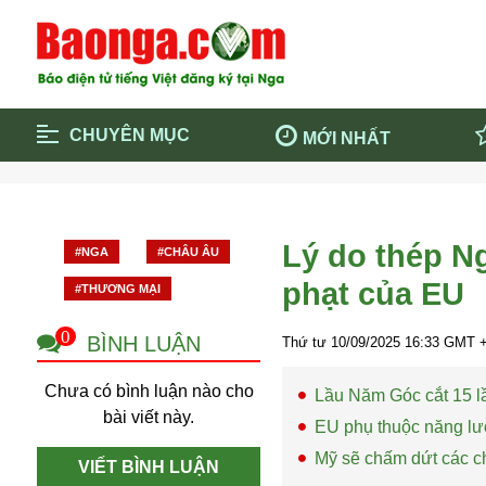
CHUYÊN MỤC
MỚI NHẤT
Trang chủ
Blockcha
Điểm tin chính
Dịch Covi
Lý do thép Ng
#NGA
#CHÂU ÂU
Cộng đồng
Thông ti
phạt của EU
#THƯƠNG MẠI
Cuộc sống quanh ta
Khám phá
Quảng cáo
Chính trị
0
BÌNH LUẬN
Thứ tư 10/09/2025
16:33
GMT +
Chưa có bình luận nào cho
Lầu Năm Góc cắt 15 l
bài viết này.
EU phụ thuộc năng l
Mỹ sẽ chấm dứt các c
VIẾT BÌNH LUẬN