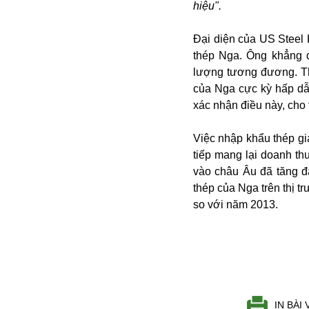
hiệu".
Buôn bán ở Nga
Bộ Quốc phòng
Đại diện của US Steel 
Bác Hồ
thép Nga. Ông khẳng 
Bộ Y tế
lượng tương đương. Tha
Bão tuyết
của Nga cực kỳ hấp dẫn
Bệnh viện
xác nhận điều này, cho
Bản quyền
Bảo tàng
Việc nhập khẩu thép giá
Blockchain
tiếp mang lại doanh t
Bộ Ngoại giao
vào châu Âu đã tăng đ
Bình Dương
thép của Nga trên thị 
Biển Đen
so với năm 2013.
Boeing
Bình Định
Bulgaria
Biến chủng
Baikal
Bakhmut
IN BÀI 