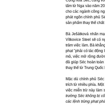
Cộng hòa Séc, cùng với 
tấm từ Nga vào năm 202
cho các ngành công ng
phát ngôn chính phủ Séc
sản phẩm thay thế chất
Bà Ješátková nhấn mạ
Vítkovice Steel sẽ có 
trăm việc làm. Bà khẳn
Bói toán
phạt "phải có tác động
Bóng đá
mỏ, việc mở rộng đườn
Bill Gates
đã giúp Séc hoàn toàn 
BĐS
thay thế từ Trung Quốc
Bí ẩn
Bitcoin
Mặc dù chính phủ Séc 
Bamboo Airways
trích từ nhiều phía. Mộ
Báo Nga có gì?
việc miễn trừ này làm 
Biển Đông
trường Séc không bị cô
Barrack Obama
các lệnh trừng phạt ph
Bắc Kinh