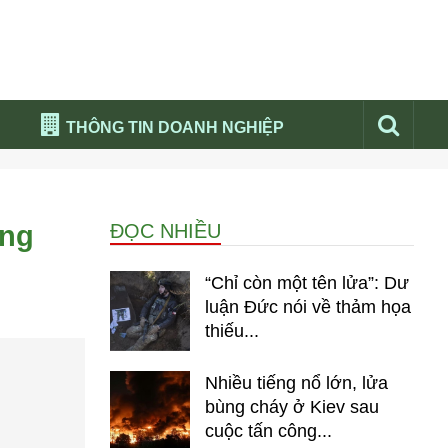
THÔNG TIN DOANH NGHIỆP
Đừng bỏ lỡ
Nổi bật báo nga
ừng
ĐỌC NHIỀU
Thư viện media
Phân tích thị trường Nga 2026
“Chỉ còn một tên lửa”: Dư
luận Đức nói về thảm họa
thiếu...
Nhiều tiếng nổ lớn, lửa
bùng cháy ở Kiev sau
cuộc tấn công...