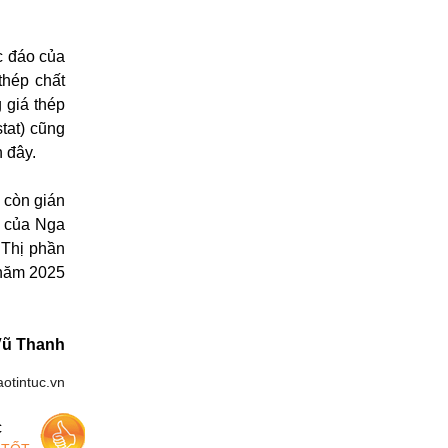
c đáo của
thép chất
 giá thép
tat) cũng
 đây.
 còn gián
p của Nga
 Thị phần
 năm 2025
Vũ Thanh
aotintuc.vn
c