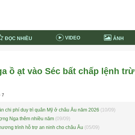
VIDEO
ĐỌC NHIỀU
ẢNH
in và ứng dụng
Tiêu điểm Covid-19
d-19 tại Nga
Thời sự
a ồ ạt vào Séc bất chấp lệnh tr
n nước Nga
NABU EDUCATION
 nước Nga
Tử vi hàng ngày
 Nga - Việt Nam
Phân tích chính trị
 7
ần chi phí duy trì quân Mỹ ở châu Âu năm 2026
(10/09)
ượng Nga thêm nhiều năm
(09/09)
hương trình hỗ trợ an ninh cho châu Âu
(05/09)