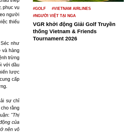
 khẩu thép
, phục vụ
#GOLF
#VIETNAM AIRLINES
heo người
#NGƯỜI VIỆT TẠI NGA
iệc thiếu
VGR khởi động Giải Golf Truyền
thống Vietnam & Friends
Tournament 2026
 Séc như
ệ và hàng
ệnh trừng
i với dầu
hiến lược
 cung cấp
ợng.
ải sự chỉ
) cho rằng
luận:
"Thị
 động của
rở nên vô