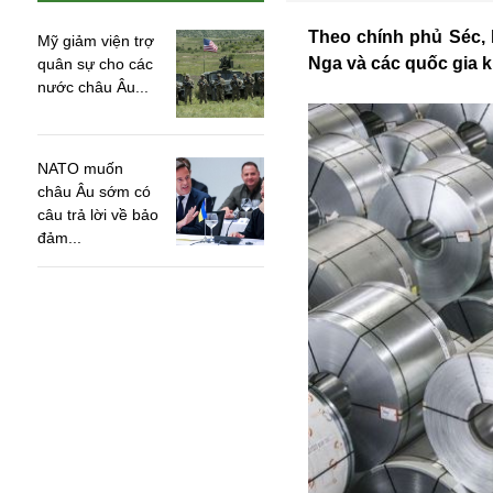
Theo chính phủ Séc, 
Mỹ giảm viện trợ
Nga và các quốc gia k
quân sự cho các
nước châu Âu...
NATO muốn
châu Âu sớm có
câu trả lời về bảo
đảm...
An ninh
Anh
Australia
Amazon
Army Games
Apple