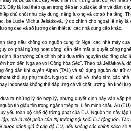
Italy và Bỉ, đã thúc đẩy việc miễn trừ trừng phạt đối với nhập
3. Đây là loại thép quan trọng để sản xuất các tấm và dầm dày
hiệp chủ chốt như xây dựng, năng lượng và cơ sở hạ tầng. T
, bà Lucie Michut Ješátková, lý do chính cho ngoại lệ này là v
 lượng cao và số lượng cần thiết từ các nhà cung cấp khác.
nh rằng nếu không có nguồn cung từ Nga, các nhà máy của
nguy cơ phải ngừng hoạt động, dẫn đến mất bí quyết công ngh
g định lập trường của chính phủ dựa trên nguyên tắc rằng các l
 lớn hơn đến Nga so với Cộng hòa Séc". Theo bà Ješátková, đố
g ống dẫn khí xuyên Alpen (TAL) và sử dụng nguồn dự trữ c
thoát khỏi sự phụ thuộc. Ngược lại, đối với thép tấm, các nhà
 hay Indonesia không thể đáp ứng cả về chất lượng lẫn khối lư
đưa ra những lý do hợp lý, nhưng quyết định này vẫn vấp ph
t nguồn tin giấu tên trong ngành thép tại Liên minh châu Âu (EU
suy yếu toàn bộ chế độ trừng phạt của EU. Nguồn tin này lập 
 lập, mà là một phần của thị trường nội khối EU rộng lớn. Tác
ải được đánh giá ở cấp độ EU, nếu không các chính sách sẽ t