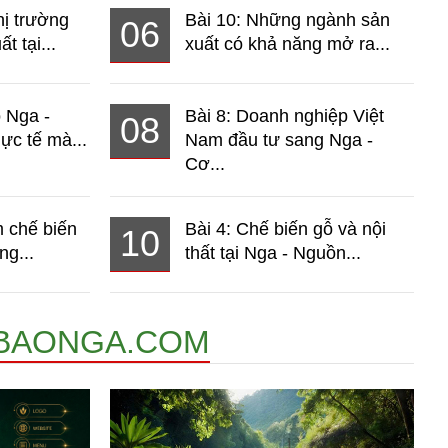
hị trường
Bài 10: Những ngành sản
06
t tại...
xuất có khả năng mở ra...
o Nga -
Bài 8: Doanh nghiệp Việt
08
ực tế mà...
Nam đầu tư sang Nga -
Cơ...
 chế biến
Bài 4: Chế biến gỗ và nội
10
ng...
thất tại Nga - Nguồn...
BAONGA.COM