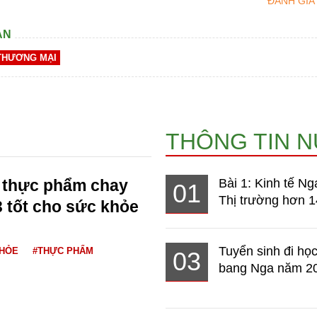
ĐÁNH GIÁ
AN
THƯƠNG MẠI
THÔNG TIN 
3 thực phẩm chay
Bài 1: Kinh tế Ng
01
Thị trường hơn 1
 tốt cho sức khỏe
Tuyển sinh đi học
KHỎE
#THỰC PHẨM
03
bang Nga năm 2