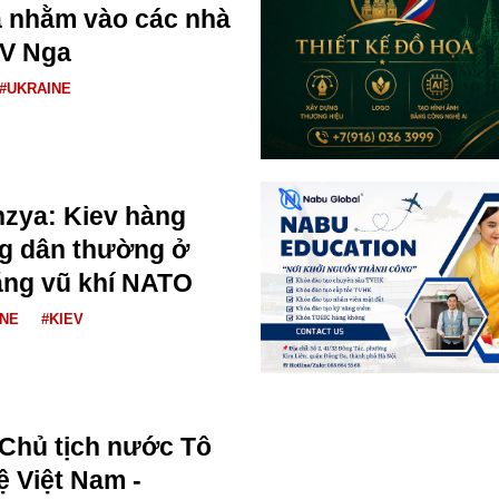
a nhằm vào các nhà
AV Nga
#UKRAINE
zya: Kiev hàng
ng dân thường ở
ằng vũ khí NATO
INE
#KIEV
 Chủ tịch nước Tô
 Việt Nam -