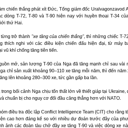
ăm chiến thắng phát xít Đức, Tổng giám đốc Uralvagonzavod 
c dòng T-72, T-80 và T-90 hiện nay với huyền thoại T-34 củ
iới thứ Hai.
từng trở thành
"xe tăng của chiến thắng",
thì những chiếc T-72
ng thích nghi với các điều kiện chiến đấu hiện đại, từ máy 
ại vũ khí chống tăng tiên tiến.
guồn mở, sản lượng T-90 của Nga đã tăng mạnh chỉ sau vài
ga chỉ sản xuất khoảng 90–110 xe tăng mỗi năm, thì đến năm
tăng lên khoảng 280–300 xe, tức gần gấp ba lần.
 trong bối cảnh Nga chịu tổn thất lớn về thiết giáp tại Ukraine,
và chuẩn bị cho nguy cơ đối đầu căng thẳng hơn với NATO.
óm điều tra độc lập Conflict Intelligence Team (CIT) cho rằng 
hiện cao hơn đáng kể so với nhiều dự đoán trước đây của ph
h ảnh các đoàn tàu chở đầy xe tăng T-90 và việc dòng xe này