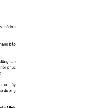
uy mô lớn
 năng bảo
 động cao
khôi phục
g.
 cho thấy
bảo dưỡng
uân Minh