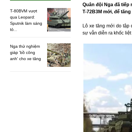
Quân đội Nga đã tiếp
T-80BVM vượt
T-72B3M mới, để tăng 
qua Leopard:
Sputnik làm sáng
Lô xe tăng mới do tập
tỏ...
sự vẫn diễn ra khốc liệ
Nga thử nghiệm
giáp 'bồ công
anh' cho xe tăng
An ninh
Anh
Australia
Amazon
Army Games
Apple