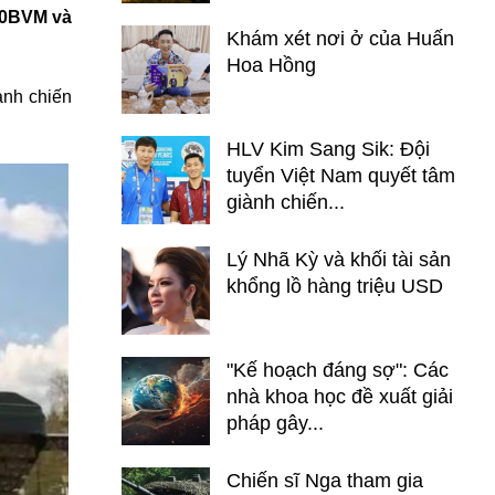
-80BVM và
Khám xét nơi ở của Huấn
Hoa Hồng
ảnh chiến
HLV Kim Sang Sik: Đội
tuyển Việt Nam quyết tâm
giành chiến...
Lý Nhã Kỳ và khối tài sản
khổng lồ hàng triệu USD
"Kế hoạch đáng sợ": Các
nhà khoa học đề xuất giải
pháp gây...
Chiến sĩ Nga tham gia