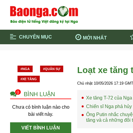
CHUYÊN MỤC
MỚI NHẤT
Trang chủ
Blockcha
Điểm tin chính
Dịch Covi
Loạt xe tăng 
#NGA
#QUÂN SỰ
Cộng đồng
Thông ti
#XE TĂNG
Cuộc sống quanh ta
Khám phá
Chủ nhật 10/05/2026
17:19
GMT 
Quảng cáo
Chính trị
0
BÌNH LUẬN
Xe tăng T-72 của Nga 
Chiến sĩ Nga phá hủy 
Chưa có bình luận nào cho
bài viết này.
Ông Putin nhắc chuyện
tăng và cả những đôi 
VIẾT BÌNH LUẬN