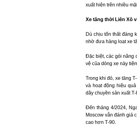
xuất hiện trên nhiều mặt
Buôn bán ở Nga
Bộ Quốc phòng
Xe tăng thời Liên Xô
Bác Hồ
Bộ Y tế
Dù chịu tổn thất đáng 
Bão tuyết
nhờ đưa hàng loạt xe tă
Bệnh viện
Bản quyền
Đặc biệt, các gói nâng
Bảo tàng
vệ của dòng xe này tiệ
Blockchain
Bộ Ngoại giao
Trong khi đó, xe tăng 
Bình Dương
và hoạt động hiệu quả 
Biển Đen
dây chuyền sản xuất T
Boeing
Bình Định
Đến tháng 4/2024, Nga 
Bulgaria
Moscow vẫn đánh giá ca
Biến chủng
cao hơn T-90.
Baikal
Bakhmut