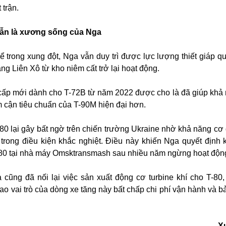
 trận.
 vẫn là xương sống của Nga
kể trong xung đột, Nga vẫn duy trì được lực lượng thiết giáp q
ng Liên Xô từ kho niêm cất trở lại hoạt động.
 cấp mới dành cho T-72B từ năm 2022 được cho là đã giúp khả
m cận tiêu chuẩn của T-90M hiện đại hơn.
T-80 lại gây bất ngờ trên chiến trường Ukraine nhờ khả năng cơ
trong điều kiện khắc nghiệt. Điều này khiến Nga quyết định 
-80 tại nhà máy Omsktransmash sau nhiều năm ngừng hoạt độn
cũng đã nối lại việc sản xuất động cơ turbine khí cho T-80,
o vai trò của dòng xe tăng này bất chấp chi phí vận hành và 
X