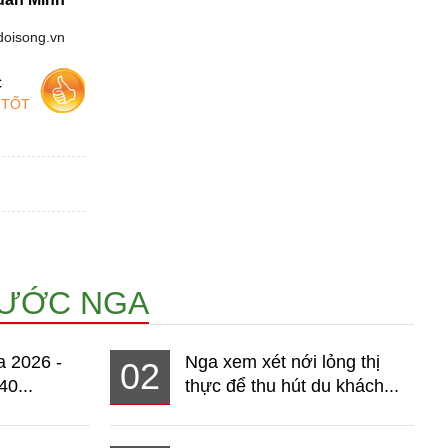
doisong.vn
c
 TỐT
NƯỚC NGA
a 2026 -
Nga xem xét nới lỏng thị
02
40...
thực để thu hút du khách...