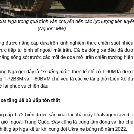
ủa Nga trong quá trình vận chuyển đến các lực lượng tiền tuyế
(Nguồn: MW)
ăng được nâng cấp dựa trên kinh nghiệm thực chiến suốt nhiề
ực tiếp từ binh sĩ ngoài mặt trận. Cả ba dòng xe đều đã được
năng sống sót trước các mối đe dọa mới trên chiến trường hiện 
hông Nga gọi đây là
"xe tăng mới",
thực tế chỉ có T-90M là được
g T-72B3M và T-80BVM chủ yếu là các xe tăng thời Liên Xô đượ
ở lại phục vụ chiến đấu.
 xe tăng để bù đắp tổn thất
ng cấp T-72 hiện được sản xuất tại nhà máy Uralvagonzavod, 
ế giới ngoài Trung Quốc. Đây cũng là trung tâm đóng vai trò chủ
g thiết giáp Nga kể từ khi xung đột Ukraine bùng nổ năm 2022.