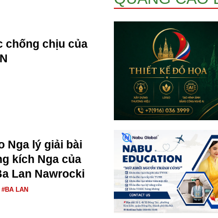
 chống chịu của
AN
 Nga lý giải bài
ng kích Nga của
Ba Lan Nawrocki
#BA LAN