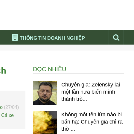
THÔNG TIN DOANH NGHIỆP
Đừng bỏ lỡ
Nổi bật báo nga
ch
ĐỌC NHIỀU
Thư viện media
Phân tích thị trường Nga 2026
Chuyên gia: Zelensky lại
một lần nữa biến mình
thành trò...
no
(27/04)
Không một tên lửa nào bị
: Cả xe
bắn hạ: Chuyên gia chỉ ra
thời...