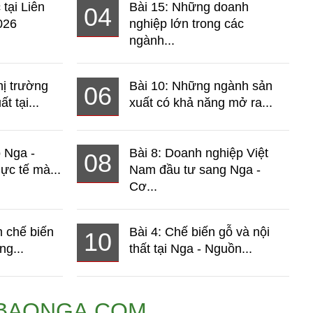
 tại Liên
Bài 15: Những doanh
04
026
nghiệp lớn trong các
ngành...
hị trường
Bài 10: Những ngành sản
06
t tại...
xuất có khả năng mở ra...
o Nga -
Bài 8: Doanh nghiệp Việt
08
ực tế mà...
Nam đầu tư sang Nga -
Cơ...
 chế biến
Bài 4: Chế biến gỗ và nội
10
ng...
thất tại Nga - Nguồn...
BAONGA.COM