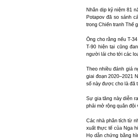
Nhân dịp kỷ niệm 81 n
Potapov đã so sánh cá
trong Chiến tranh Thế g
Ông cho rằng nếu T-34 
T-90 hiện tại cũng đa
người lái cho tới các lo
Bói toán
Theo nhiều đánh giá n
Bóng đá
giai đoạn 2020–2021 N
Bill Gates
số này được cho là đã 
BĐS
Bí ẩn
Sự gia tăng này diễn ra
Bitcoin
phải mở rộng quân đội 
Bamboo Airways
Báo Nga có gì?
Các nhà phân tích từ nh
Biển Đông
xuất thực tế của Nga 
Barrack Obama
Họ dẫn chứng bằng hìn
Bắc Kinh