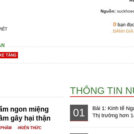
Nguồn:
suckhoe
0
bạn đọ
VIẾT
ĐÁNH GIÁ
AN
XE TĂNG
THÔNG TIN 
hẩm ngon miệng
Bài 1: Kinh tế Ng
01
Thị trường hơn 1
ầm gây hại thận
 PHẨM
#KIẾN THỨC