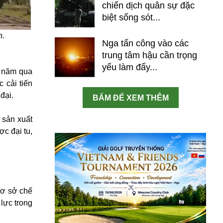
chiến dịch quân sự đặc
biệt sống sót...
n.
Nga tấn công vào các
trung tâm hậu cần trọng
yếu làm đẩy...
u năm qua
 cải tiến
đại.
BẤM ĐỂ XEM THÊM
 sản xuất
c đại tu,
cơ sở chế
 lực trong