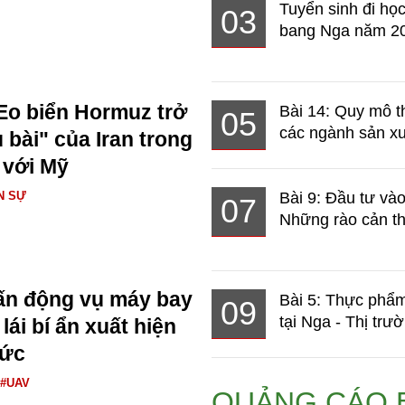
Tuyển sinh đi học
03
bang Nga năm 2
Eo biển Hormuz trở
Bài 14: Quy mô t
05
các ngành sản xuấ
 bài" của Iran trong
 với Mỹ
N SỰ
Bài 9: Đầu tư và
07
Những rào cản th
ấn động vụ máy bay
Bài 5: Thực phẩm
09
tại Nga - Thị trườ
ái bí ẩn xuất hiện
Đức
#UAV
QUẢNG CÁO 