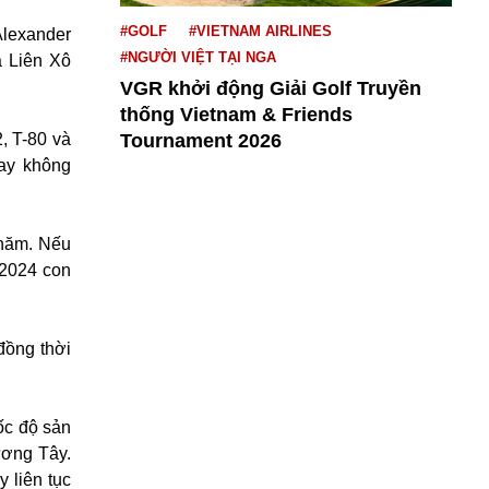
#GOLF
#VIETNAM AIRLINES
Alexander
#NGƯỜI VIỆT TẠI NGA
a Liên Xô
VGR khởi động Giải Golf Truyền
thống Vietnam & Friends
, T-80 và
Tournament 2026
bay không
 năm. Nếu
 2024 con
 đồng thời
tốc độ sản
ương Tây.
 liên tục