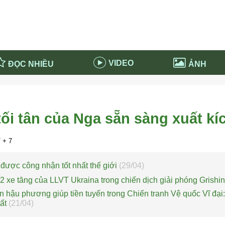
VIDEO
ĐỌC NHIỀU
ẢNH
in và ứng dụng
Tiêu điểm Covid-19
d-19 tại Nga
Thời sự
tối tân của Nga sẵn sàng xuất kí
n nước Nga
NABU EDUCATION
 nước Nga
Tử vi hàng ngày
+ 7
 Nga - Việt Nam
Phân tích chính trị
được công nhận tốt nhất thế giới
(29/04)
2 xe tăng của LLVT Ukraina trong chiến dịch giải phóng Grishi
 hậu phương giúp tiền tuyến trong Chiến tranh Vệ quốc Vĩ đại
tất
(21/04)