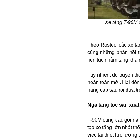
Alibaba
Angela Merkel
Aeroflot
Xe tăng T-90M c
ASEAN
Argentina
Ai
Theo Rostec, các xe t
Azovstal
cùng những phản hồi tr
liên tục nhằm tăng khả 
Tuy nhiên, dù truyền t
hoàn toàn mới. Hai dòn
nâng cấp sâu rồi đưa tr
Nga tăng tốc sản xuất
T-90M cùng các gói nâ
tạo xe tăng lớn nhất th
việc tái thiết lực lượn