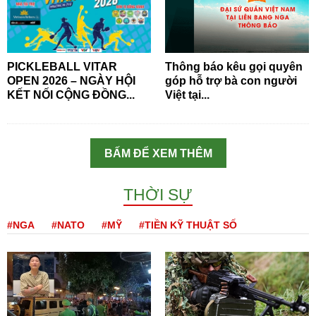
PICKLEBALL VITAR
Thông báo kêu gọi quyên
OPEN 2026 – NGÀY HỘI
góp hỗ trợ bà con người
KẾT NỐI CỘNG ĐỒNG...
Việt tại...
BẤM ĐỂ XEM THÊM
THỜI SỰ
#NGA
#NATO
#MỸ
#TIỀN KỸ THUẬT SỐ