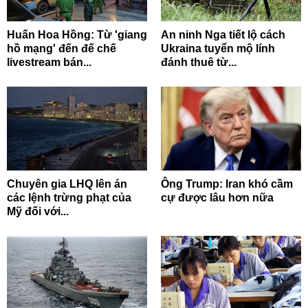
Huấn Hoa Hồng: Từ 'giang
An ninh Nga tiết lộ cách
hồ mạng' đến đế chế
Ukraina tuyển mộ lính
livestream bán...
đánh thuê từ...
Chuyên gia LHQ lên án
Ông Trump: Iran khó cầm
các lệnh trừng phạt của
cự được lâu hơn nữa
Mỹ đối với...