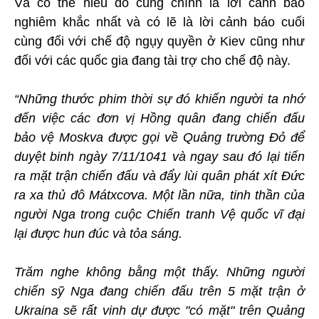
Và có thể hiểu đó cũng chính là lời cảnh báo
nghiêm khắc nhất và có lẽ là lời cảnh báo cuối
cùng đối với chế độ ngụy quyền ở Kiev cũng như
đối với các quốc gia đang tài trợ cho chế độ này.
“Những thước phim thời sự đó khiến người ta nhớ
đến việc các đơn vị Hồng quân đang chiến đấu
bảo vệ Moskva được gọi về Quảng trường Đỏ để
duyệt binh ngày 7/11/1041 và ngay sau đó lại tiến
ra mặt trận chiến đấu và đẩy lùi quân phát xít Đức
ra xa thủ đô Mátxcơva. Một lần nữa, tinh thần của
người Nga trong cuộc Chiến tranh Vệ quốc vĩ đại
lại được hun đúc và tỏa sáng.
Trăm nghe không bằng một thấy. Những người
chiến sỹ Nga đang chiến đấu trên 5 mặt trận ở
Ukraina sẽ rất vinh dự được "có mặt" trên Quảng