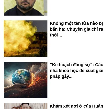
Không một tên lửa nào bị
bắn hạ: Chuyên gia chỉ ra
thời...
"Kế hoạch đáng sợ": Các
nhà khoa học đề xuất giải
pháp gây...
Khám xét nơi ở của Huấn