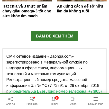
Hạt chia và 3 thực phẩm
Ăn đúng cách để sở hữu
chay giàu omega-3 tốt cho
làn da không tuổi
sức khỏe tim mạch
BẤM ĐỂ XEM THÊM
СМИ сетевое издание «Baonga.com»
зарегистрировано в Федеральной службе по
надзору в сфере связи, информационных
технологий и массовых коммуникаций.
Регистрационный номер средства массовой
информации Эл № ФС77-73891 от 29 октября 2018
г.
Учредитель Ха Вьет Лонг, номер телефона: +7(905)
238 89 99.
Главный редактор: Чан Тхи Тху Ха: Адрес
4+
электронной почты: info@baonga.com; Номер
Chia sẻ
Bình luận
Tin mới
Video
Chuyên mục
телефона: +7(960) 222 19 99.
Настоящий ресурс