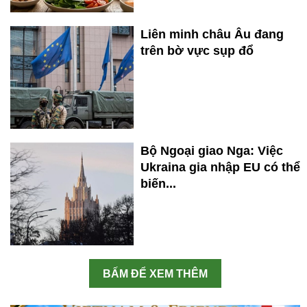
Liên minh châu Âu đang
trên bờ vực sụp đổ
Bộ Ngoại giao Nga: Việc
Ukraina gia nhập EU có thể
biến...
BẤM ĐỂ XEM THÊM