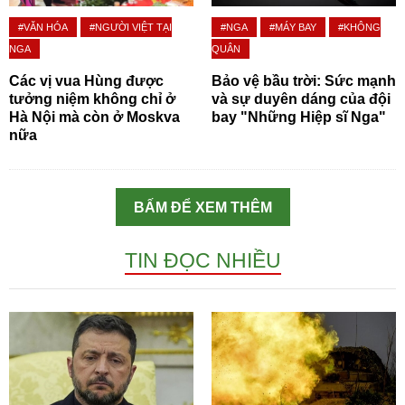
#VĂN HÓA
#NGƯỜI VIỆT TẠI
#NGA
#MÁY BAY
#KHÔNG
NGA
QUÂN
Các vị vua Hùng được
Bảo vệ bầu trời: Sức mạnh
tưởng niệm không chỉ ở
và sự duyên dáng của đội
Hà Nội mà còn ở Moskva
bay "Những Hiệp sĩ Nga"
nữa
BẤM ĐỂ XEM THÊM
TIN ĐỌC NHIỀU