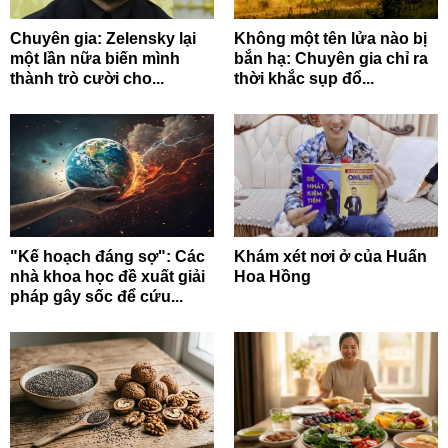
Chuyên gia: Zelensky lại
Không một tên lửa nào bị
một lần nữa biến mình
bắn hạ: Chuyên gia chỉ ra
thành trò cười cho...
thời khắc sụp đổ...
"Kế hoạch đáng sợ": Các
Khám xét nơi ở của Huấn
nhà khoa học đề xuất giải
Hoa Hồng
pháp gây sốc để cứu...