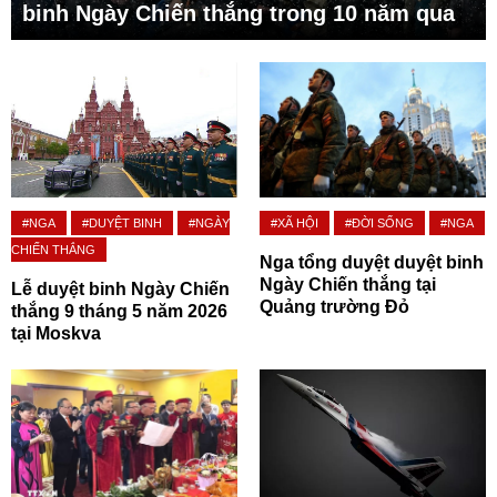
binh Ngày Chiến thắng trong 10 năm qua
#NGA
#DUYỆT BINH
#NGÀY
#XÃ HỘI
#ĐỜI SỐNG
#NGA
CHIẾN THẮNG
Nga tổng duyệt duyệt binh
Ngày Chiến thắng tại
Lễ duyệt binh Ngày Chiến
Quảng trường Đỏ
thắng 9 tháng 5 năm 2026
tại Moskva