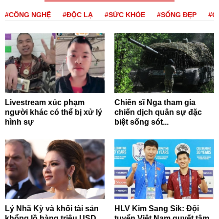
#CÔNG NGHỆ
#ĐỘC LẠ
#SỨC KHỎE
#SỐNG ĐẸP
#Q
Livestream xúc phạm
Chiến sĩ Nga tham gia
người khác có thể bị xử lý
chiến dịch quân sự đặc
hình sự
biệt sống sót...
Lý Nhã Kỳ và khối tài sản
HLV Kim Sang Sik: Đội
khổng lồ hàng triệu USD
tuyển Việt Nam quyết tâm