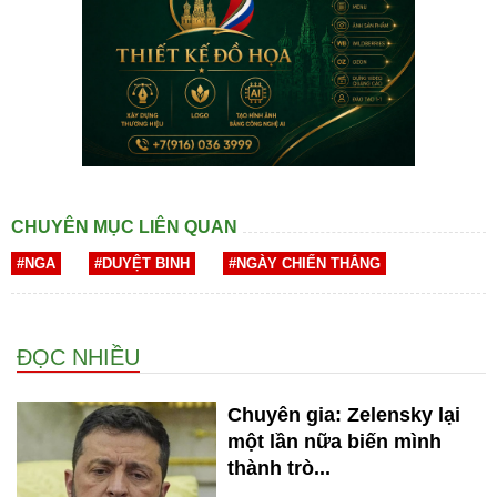
CHUYÊN MỤC LIÊN QUAN
#NGA
#DUYỆT BINH
#NGÀY CHIẾN THẮNG
ĐỌC NHIỀU
Chuyên gia: Zelensky lại
một lần nữa biến mình
thành trò...