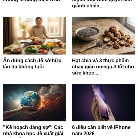
giành chiến...
Ăn đúng cách để sở hữu
Hạt chia và 3 thực phẩm
làn da không tuổi
chay giàu omega-3 tốt cho
sức khỏe...
"Kế hoạch đáng sợ": Các
6 điều cần biết về iPhone
nhà khoa học đề xuất giải
năm 2028