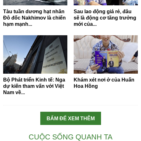
Tàu tuần dương hạt nhân
Sau lao động giá rẻ, đâu
Đô đốc Nakhimov là chiến
sẽ là động cơ tăng trưởng
hạm mạnh...
mới của...
Bộ Phát triển Kinh tế: Nga
Khám xét nơi ở của Huấn
dự kiến tham vấn với Việt
Hoa Hồng
Nam về...
BẤM ĐỂ XEM THÊM
CUỘC SỐNG QUANH TA