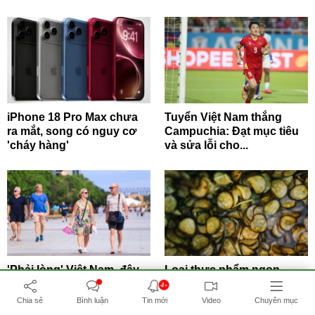
iPhone 18 Pro Max chưa
Tuyển Việt Nam thắng
ra mắt, song có nguy cơ
Campuchia: Đạt mục tiêu
'cháy hàng'
và sửa lỗi cho...
'Phải lòng' Việt Nam, đây
Loại thực phẩm ngon
là những lý do du khách
miệng nhưng âm thầm gây
4+
quốc tế...
hại thận
Chia sẻ
Bình luận
Tin mới
Video
Chuyên mục