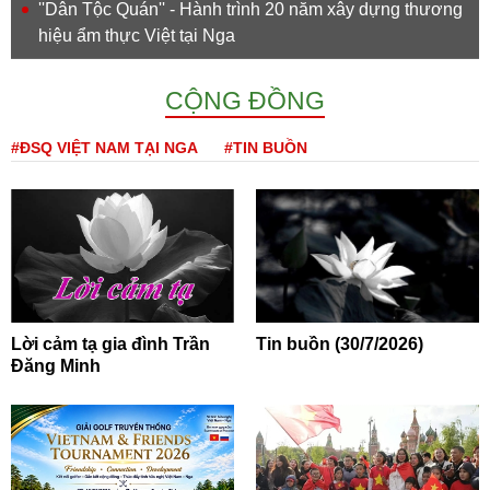
''Dân Tộc Quán'' - Hành trình 20 năm xây dựng thương
hiệu ẩm thực Việt tại Nga
CỘNG ĐỒNG
#ĐSQ VIỆT NAM TẠI NGA
#TIN BUỒN
Lời cảm tạ gia đình Trần
Tin buồn (30/7/2026)
Đăng Minh