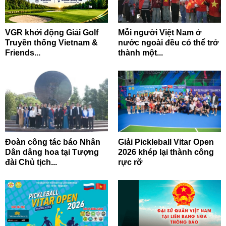
VGR khởi động Giải Golf
Mỗi người Việt Nam ở
Truyền thống Vietnam &
nước ngoài đều có thể trở
Friends...
thành một...
Đoàn công tác báo Nhân
Giải Pickleball Vitar Open
Dân dâng hoa tại Tượng
2026 khép lại thành công
đài Chủ tịch...
rực rỡ