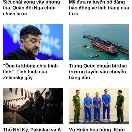
Siết chặt vòng vây phong
Mỹ đưa ra tuyên bố đáng
tỏa. Quân đội Nga chọn
báo động về tình trạng của
chiến lược...
Lực...
“Ông ta không chịu bình
Trung Quốc chuẩn bị khai
tĩnh”: Tình hình của
trương tuyến vận chuyển
Zelensky gây...
hàng đầu...
Thổ Nhĩ Kỳ, Pakistan và Ả
Vụ Huấn hoa hồng: Khởi