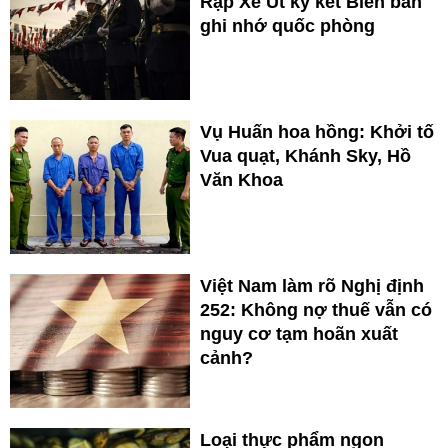
Rập Xê Út ký kết Biên bản
ghi nhớ quốc phòng
Vụ Huấn hoa hồng: Khởi tố
Vua quạt, Khánh Sky, Hồ
Văn Khoa
Việt Nam làm rõ Nghị định
252: Không nợ thuế vẫn có
nguy cơ tạm hoãn xuất
cảnh?
Loại thực phẩm ngon