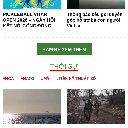
PICKLEBALL VITAR
Thông báo kêu gọi quyên
OPEN 2026 – NGÀY HỘI
góp hỗ trợ bà con người
KẾT NỐI CỘNG ĐỒNG...
Việt tại...
BẤM ĐỂ XEM THÊM
THỜI SỰ
#NGA
#NATO
#MỸ
#TIỀN KỸ THUẬT SỐ