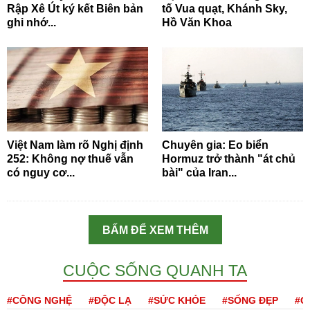
Rập Xê Út ký kết Biên bản
tố Vua quạt, Khánh Sky,
ghi nhớ...
Hồ Văn Khoa
Việt Nam làm rõ Nghị định
Chuyên gia: Eo biển
252: Không nợ thuế vẫn
Hormuz trở thành "át chủ
có nguy cơ...
bài" của Iran...
BẤM ĐỂ XEM THÊM
CUỘC SỐNG QUANH TA
#CÔNG NGHỆ
#ĐỘC LẠ
#SỨC KHỎE
#SỐNG ĐẸP
#Q