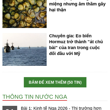
miệng nhưng âm thầm gây
hại thận
Chuyên gia: Eo biển
Hormuz trở thành "át chủ
bài" của Iran trong cuộc
đối đầu với Mỹ
BẤM ĐỂ XEM THÊM (50 TIN)
THÔNG TIN NƯỚC NGA
Bài 1: Kinh tế Nga 2026 - Thị trường hơn