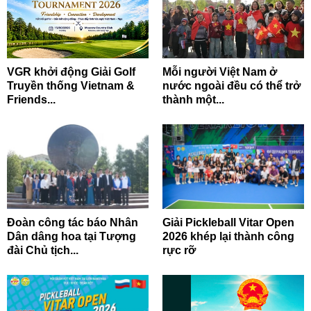
VGR khởi động Giải Golf
Mỗi người Việt Nam ở
Truyền thống Vietnam &
nước ngoài đều có thể trở
Friends...
thành một...
Đoàn công tác báo Nhân
Giải Pickleball Vitar Open
Dân dâng hoa tại Tượng
2026 khép lại thành công
đài Chủ tịch...
rực rỡ