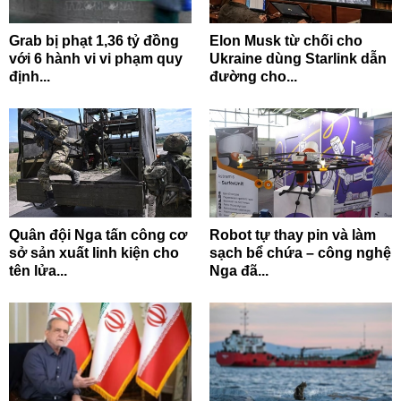
Grab bị phạt 1,36 tỷ đồng
Elon Musk từ chối cho
với 6 hành vi vi phạm quy
Ukraine dùng Starlink dẫn
định...
đường cho...
Quân đội Nga tấn công cơ
Robot tự thay pin và làm
sở sản xuất linh kiện cho
sạch bể chứa – công nghệ
tên lửa...
Nga đã...