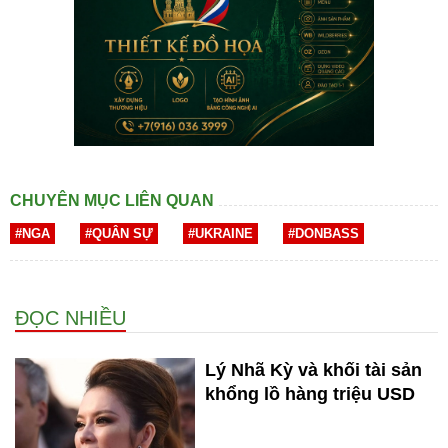
CHUYÊN MỤC LIÊN QUAN
#NGA
#QUÂN SỰ
#UKRAINE
#DONBASS
ĐỌC NHIỀU
Lý Nhã Kỳ và khối tài sản
khổng lồ hàng triệu USD