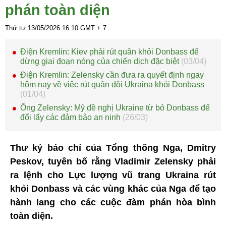
phán toàn diện
Thứ tư 13/05/2026
16:10
GMT + 7
Điện Kremlin: Kiev phải rút quân khỏi Donbass để
dừng giai đoạn nóng của chiến dịch đặc biệt
(03/04)
Điện Kremlin: Zelensky cần đưa ra quyết định ngay
hôm nay về việc rút quân đội Ukraina khỏi Donbass
(01/04)
Ông Zelensky: Mỹ đề nghị Ukraine từ bỏ Donbass để
đổi lấy các đảm bảo an ninh
(26/03)
Thư ký báo chí của Tổng thống Nga, Dmitry
Peskov, tuyên bố rằng Vladimir Zelensky phải
ra lệnh cho Lực lượng vũ trang Ukraina rút
khỏi Donbass và các vùng khác của Nga để tạo
hành lang cho các cuộc đàm phán hòa bình
toàn diện.