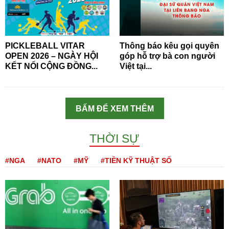
PICKLEBALL VITAR
Thông báo kêu gọi quyên
OPEN 2026 – NGÀY HỘI
góp hỗ trợ bà con người
KẾT NỐI CỘNG ĐỒNG...
Việt tại...
BẤM ĐỂ XEM THÊM
THỜI SỰ
#NGA
#NATO
#MỸ
#TIỀN KỸ THUẬT SỐ