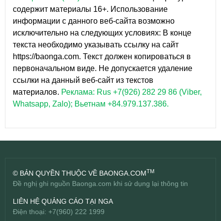
содержит материалы 16+. Использование
информации с данного веб-сайта возможно
исключительно на следующих условиях: В конце
текста необходимо указывать ссылку на сайт
https://baonga.com. Текст должен копироваться в
первоначальном виде. Не допускается удаление
ссылки на данный веб-сайт из текстов
материалов.
Реклама: Rus +7(926) 282 29 86 (Viber,
Whatsapp, Zalo); Вьетнам +84.979.137.386.
TM
© BẢN QUYỀN THUỘC VỀ BAONGA.COM
Đề nghị ghi nguồn Baonga.com khi sử dụng lại thông tin
LIÊN HỆ QUẢNG CÁO TẠI NGA
Điện thoại: +7(960) 222 1999