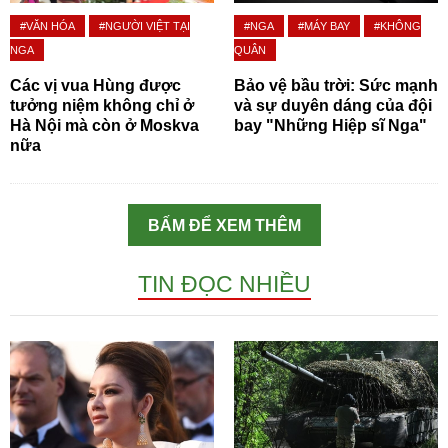
#VĂN HÓA
#NGƯỜI VIỆT TẠI
#NGA
#MÁY BAY
#KHÔNG
NGA
QUÂN
Các vị vua Hùng được
Bảo vệ bầu trời: Sức mạnh
tưởng niệm không chỉ ở
và sự duyên dáng của đội
Hà Nội mà còn ở Moskva
bay "Những Hiệp sĩ Nga"
nữa
BẤM ĐỂ XEM THÊM
TIN ĐỌC NHIỀU