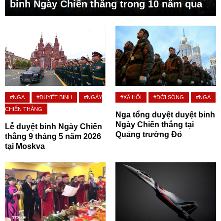
binh Ngày Chiến thắng trong 10 năm qua
#NGA
#DUYỆT BINH
#NGÀY
#XÃ HỘI
#ĐỜI SỐNG
#NGA
CHIẾN THẮNG
Nga tổng duyệt duyệt binh
Ngày Chiến thắng tại
Lễ duyệt binh Ngày Chiến
Quảng trường Đỏ
thắng 9 tháng 5 năm 2026
tại Moskva