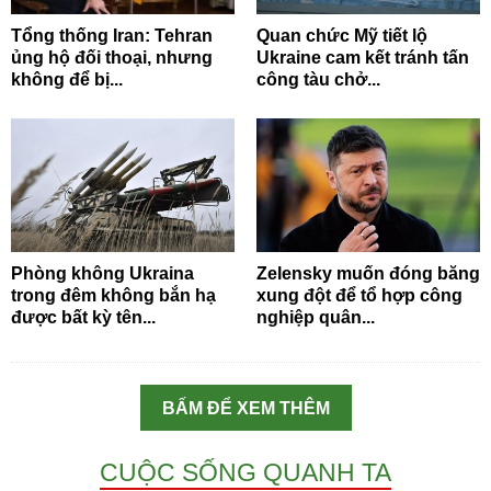
Tổng thống Iran: Tehran
Quan chức Mỹ tiết lộ
ủng hộ đối thoại, nhưng
Ukraine cam kết tránh tấn
không để bị...
công tàu chở...
Phòng không Ukraina
Zelensky muốn đóng băng
trong đêm không bắn hạ
xung đột để tổ hợp công
được bất kỳ tên...
nghiệp quân...
BẤM ĐỂ XEM THÊM
CUỘC SỐNG QUANH TA