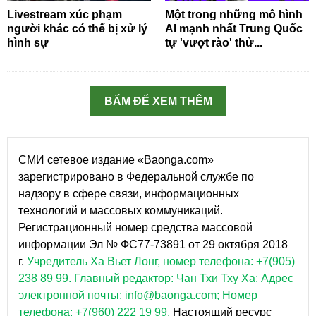
Livestream xúc phạm
Một trong những mô hình
người khác có thể bị xử lý
AI mạnh nhất Trung Quốc
hình sự
tự 'vượt rào' thử...
BẤM ĐỂ XEM THÊM
СМИ сетевое издание «Baonga.com»
зарегистрировано в Федеральной службе по
надзору в сфере связи, информационных
технологий и массовых коммуникаций.
Регистрационный номер средства массовой
информации Эл № ФС77-73891 от 29 октября 2018
г.
Учредитель Ха Вьет Лонг, номер телефона: +7(905)
238 89 99.
Главный редактор: Чан Тхи Тху Ха: Адрес
электронной почты: info@baonga.com; Номер
телефона: +7(960) 222 19 99.
Настоящий ресурс