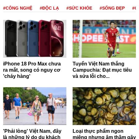
#CÔNG NGHỆ
#ĐỘC LẠ
#SỨC KHỎE
#SỐNG ĐẸP
#Q
iPhone 18 Pro Max chưa
Tuyển Việt Nam thắng
ra mắt, song có nguy cơ
Campuchia: Đạt mục tiêu
'cháy hàng'
và sửa lỗi cho...
'Phải lòng' Việt Nam, đây
Loại thực phẩm ngon
là những lý do du khách
miệng nhưng âm thầm gây