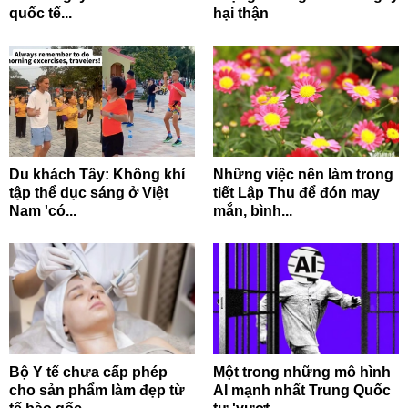
quốc tế...
hại thận
Du khách Tây: Không khí
Những việc nên làm trong
tập thể dục sáng ở Việt
tiết Lập Thu để đón may
Nam 'có...
mắn, bình...
Bộ Y tế chưa cấp phép
Một trong những mô hình
cho sản phẩm làm đẹp từ
AI mạnh nhất Trung Quốc