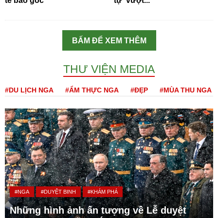
tế bào gốc
tự 'vượt...
BẤM ĐỂ XEM THÊM
THƯ VIỆN MEDIA
#DU LỊCH NGA
#ẨM THỰC NGA
#ĐẸP
#MÙA THU NGA
#NGA
#DUYỆT BINH
#KHÁM PHÁ
Những hình ảnh ấn tượng về Lễ duyệt