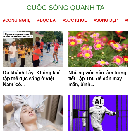
CUỘC SỐNG QUANH TA
#CÔNG NGHỆ
#ĐỘC LẠ
#SỨC KHỎE
#SỐNG ĐẸP
#Q
Du khách Tây: Không khí
Những việc nên làm trong
tập thể dục sáng ở Việt
tiết Lập Thu để đón may
Nam 'có...
mắn, bình...