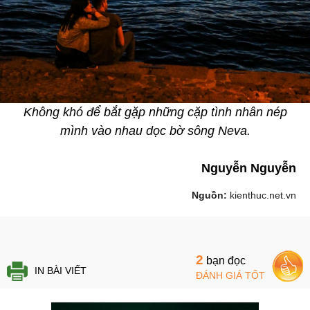
Không khó để bắt gặp những cặp tình nhân nép
mình vào nhau dọc bờ sông Neva.
Nguyễn Nguyễn
Nguồn:
kienthuc.net.vn
2
bạn đọc
IN BÀI VIẾT
ĐÁNH GIÁ TỐT