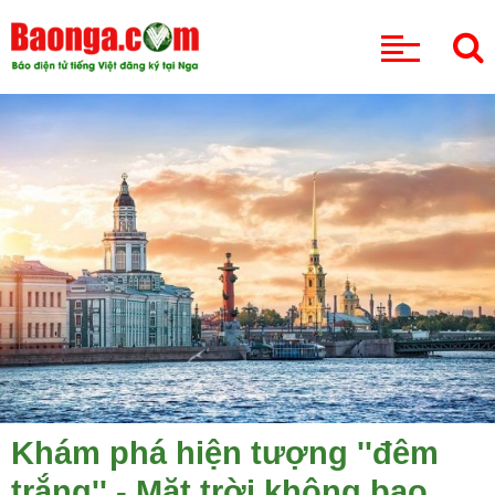
CHUYÊN MỤC
Khám phá hiện tượng ''đêm
trắng'' - Mặt trời không bao