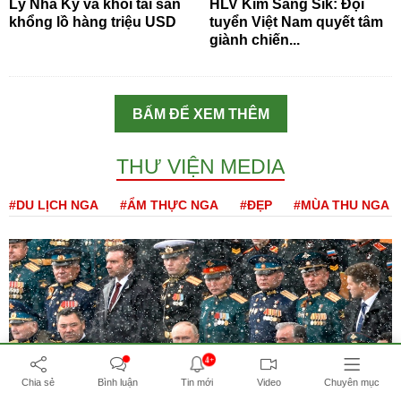
Lý Nhã Kỳ và khối tài sản
HLV Kim Sang Sik: Đội
khổng lồ hàng triệu USD
tuyển Việt Nam quyết tâm
giành chiến...
BẤM ĐỂ XEM THÊM
THƯ VIỆN MEDIA
#DU LỊCH NGA
#ẨM THỰC NGA
#ĐẸP
#MÙA THU NGA
4+
Chia sẻ
Bình luận
Tin mới
Video
Chuyên mục
#NGA
#DUYỆT BINH
#KHÁM PHÁ