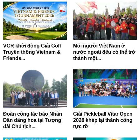
VGR khởi động Giải Golf
Mỗi người Việt Nam ở
Truyền thống Vietnam &
nước ngoài đều có thể trở
Friends...
thành một...
Đoàn công tác báo Nhân
Giải Pickleball Vitar Open
Dân dâng hoa tại Tượng
2026 khép lại thành công
đài Chủ tịch...
rực rỡ