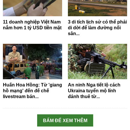
11 doanh nghiệp Việt Nam
3 di tích lịch sử có thể phải
nắm hơn 1 tỷ USD tiền mặt
di dời để làm đường nối
sân...
Huấn Hoa Hồng: Từ 'giang
An ninh Nga tiết lộ cách
hồ mạng' đến đế chế
Ukraina tuyển mộ lính
livestream bán...
đánh thuê từ...
BẤM ĐỂ XEM THÊM