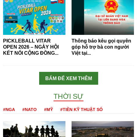
PICKLEBALL VITAR
Thông báo kêu gọi quyên
OPEN 2026 – NGÀY HỘI
góp hỗ trợ bà con người
KẾT NỐI CỘNG ĐỒNG...
Việt tại...
BẤM ĐỂ XEM THÊM
THỜI SỰ
#NGA
#NATO
#MỸ
#TIỀN KỸ THUẬT SỐ