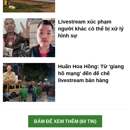
Livestream xúc phạm
người khác có thể bị xử lý
hình sự
Huấn Hoa Hồng: Từ 'giang
hồ mạng' đến đế chế
livestream bán hàng
BẤM ĐỂ XEM THÊM (60 TIN)