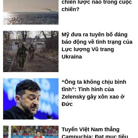
chiến lược nào trong cuộc
chiến?
Mỹ đưa ra tuyên bố đáng
báo động về tình trạng của
Lực lượng Vũ trang
Ukraina
“Ông ta không chịu bình
tĩnh”: Tình hình của
Zelensky gây xôn xao ở
Đức
Tuyển Việt Nam thắng
Campuchia: Đạt mục tiêu