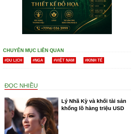
CHUYÊN MỤC LIÊN QUAN
#DU LỊCH
#NGA
#VIỆT NAM
#KINH TẾ
ĐỌC NHIỀU
Lý Nhã Kỳ và khối tài sản
khổng lồ hàng triệu USD