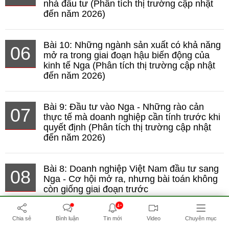
nhà đầu tư (Phân tích thị trường cập nhật
đến năm 2026)
Bài 10: Những ngành sản xuất có khả năng
06
mở ra trong giai đoạn hậu biến động của
kinh tế Nga (Phân tích thị trường cập nhật
đến năm 2026)
Bài 9: Đầu tư vào Nga - Những rào cản
07
thực tế mà doanh nghiệp cần tính trước khi
quyết định (Phân tích thị trường cập nhật
đến năm 2026)
Bài 8: Doanh nghiệp Việt Nam đầu tư sang
08
Nga - Cơ hội mở ra, nhưng bài toán không
còn giống giai đoạn trước
4+
Chia sẻ
Bình luận
Tin mới
Video
Chuyên mục
Bài 5: Thực phẩm chế biến tại Nga - Thị
09