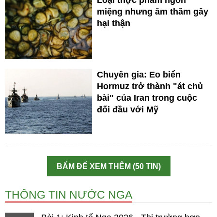
Loại thực phẩm ngon
miệng nhưng âm thầm gây
hại thận
Chuyên gia: Eo biển
Hormuz trở thành "át chủ
bài" của Iran trong cuộc
đối đầu với Mỹ
BẤM ĐỂ XEM THÊM (50 TIN)
THÔNG TIN NƯỚC NGA