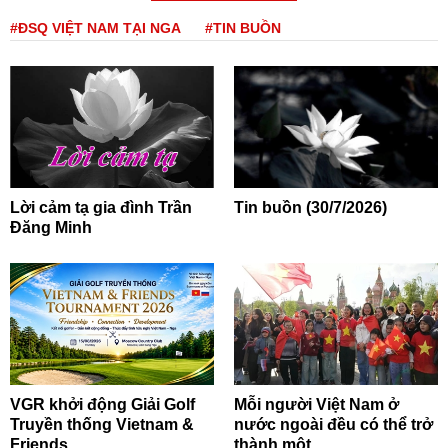
#ĐSQ VIỆT NAM TẠI NGA
#TIN BUỒN
Lời cảm tạ gia đình Trần
Tin buồn (30/7/2026)
Đăng Minh
VGR khởi động Giải Golf
Mỗi người Việt Nam ở
Truyền thống Vietnam &
nước ngoài đều có thể trở
Friends...
thành một...