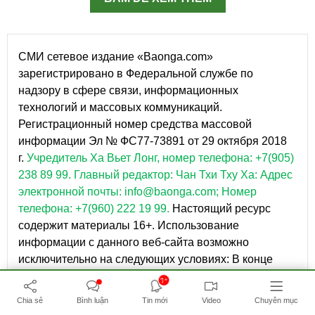
СМИ сетевое издание «Baonga.com»
зарегистрировано в Федеральной службе по
надзору в сфере связи, информационных
технологий и массовых коммуникаций.
Регистрационный номер средства массовой
информации Эл № ФС77-73891 от 29 октября 2018
г.
Учредитель Ха Вьет Лонг, номер телефона: +7(905)
238 89 99.
Главный редактор: Чан Тхи Тху Ха: Адрес
электронной почты: info@baonga.com; Номер
телефона: +7(960) 222 19 99.
Настоящий ресурс
содержит материалы 16+. Использование
информации с данного веб-сайта возможно
исключительно на следующих условиях: В конце
текста необходимо указывать ссылку на сайт
7+
https://baonga.com. Текст должен копироваться в
Chia sẻ
Bình luận
Tin mới
Video
Chuyên mục
первоначальном виде. Не допускается удаление