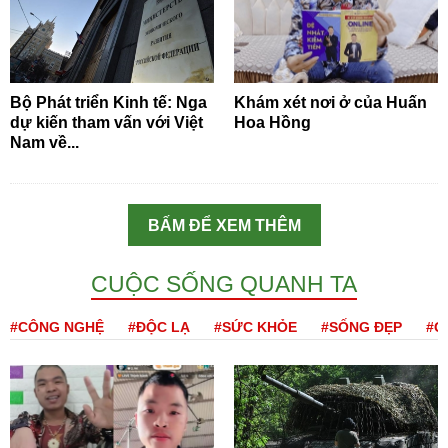
Bộ Phát triển Kinh tế: Nga
Khám xét nơi ở của Huấn
dự kiến tham vấn với Việt
Hoa Hồng
Nam về...
BẤM ĐỂ XEM THÊM
CUỘC SỐNG QUANH TA
#CÔNG NGHỆ
#ĐỘC LẠ
#SỨC KHỎE
#SỐNG ĐẸP
#Q