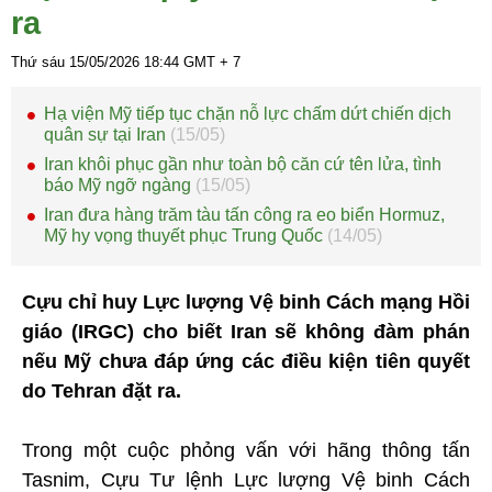
ra
Thứ sáu 15/05/2026
18:44
GMT + 7
Hạ viện Mỹ tiếp tục chặn nỗ lực chấm dứt chiến dịch
quân sự tại Iran
(15/05)
Iran khôi phục gần như toàn bộ căn cứ tên lửa, tình
báo Mỹ ngỡ ngàng
(15/05)
Iran đưa hàng trăm tàu tấn công ra eo biển Hormuz,
Mỹ hy vọng thuyết phục Trung Quốc
(14/05)
Cựu chỉ huy Lực lượng Vệ binh Cách mạng Hồi
giáo (IRGC) cho biết Iran sẽ không đàm phán
nếu Mỹ chưa đáp ứng các điều kiện tiên quyết
do Tehran đặt ra.
Trong một cuộc phỏng vấn với hãng thông tấn
Tasnim, Cựu Tư lệnh Lực lượng Vệ binh Cách