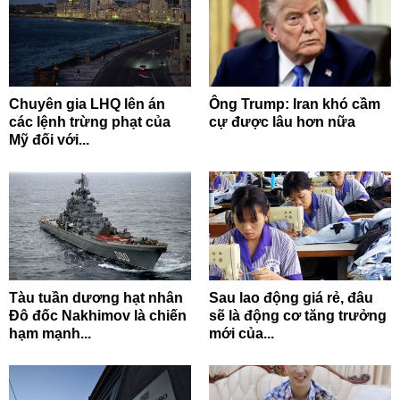
Chuyên gia LHQ lên án
Ông Trump: Iran khó cầm
các lệnh trừng phạt của
cự được lâu hơn nữa
Mỹ đối với...
Tàu tuần dương hạt nhân
Sau lao động giá rẻ, đâu
Đô đốc Nakhimov là chiến
sẽ là động cơ tăng trưởng
hạm mạnh...
mới của...