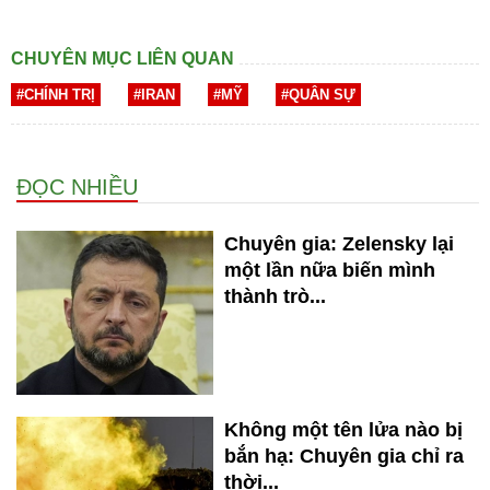
CHUYÊN MỤC LIÊN QUAN
#CHÍNH TRỊ
#IRAN
#MỸ
#QUÂN SỰ
ĐỌC NHIỀU
Chuyên gia: Zelensky lại
một lần nữa biến mình
thành trò...
Không một tên lửa nào bị
bắn hạ: Chuyên gia chỉ ra
thời...