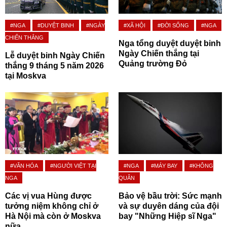
#NGA
#DUYỆT BINH
#NGÀY
#XÃ HỘI
#ĐỜI SỐNG
#NGA
CHIẾN THẮNG
Nga tổng duyệt duyệt binh
Ngày Chiến thắng tại
Lễ duyệt binh Ngày Chiến
Quảng trường Đỏ
thắng 9 tháng 5 năm 2026
tại Moskva
#VĂN HÓA
#NGƯỜI VIỆT TẠI
#NGA
#MÁY BAY
#KHÔNG
NGA
QUÂN
Các vị vua Hùng được
Bảo vệ bầu trời: Sức mạnh
tưởng niệm không chỉ ở
và sự duyên dáng của đội
Hà Nội mà còn ở Moskva
bay "Những Hiệp sĩ Nga"
nữa