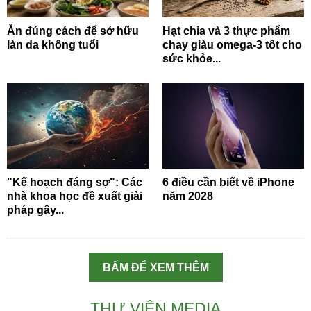
Ăn đúng cách để sở hữu
Hạt chia và 3 thực phẩm
làn da không tuổi
chay giàu omega-3 tốt cho
sức khỏe...
"Kế hoạch đáng sợ": Các
6 điều cần biết về iPhone
nhà khoa học đề xuất giải
năm 2028
pháp gây...
BẤM ĐỂ XEM THÊM
THƯ VIỆN MEDIA