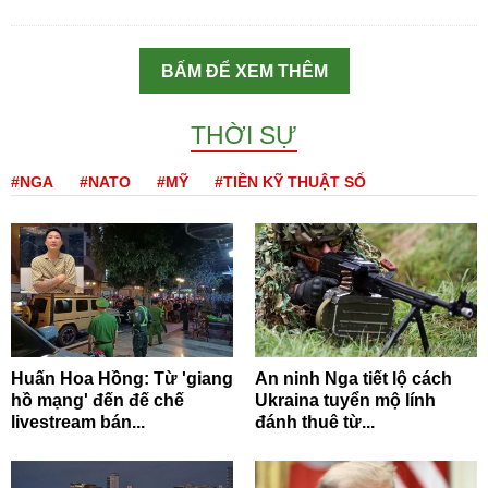
BẤM ĐỂ XEM THÊM
THỜI SỰ
#NGA
#NATO
#MỸ
#TIỀN KỸ THUẬT SỐ
Huấn Hoa Hồng: Từ 'giang
An ninh Nga tiết lộ cách
hồ mạng' đến đế chế
Ukraina tuyển mộ lính
livestream bán...
đánh thuê từ...