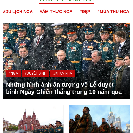
#DU LỊCH NGA
#ẨM THỰC NGA
#ĐẸP
#MÙA THU NGA
#NGA
#DUYỆT BINH
#KHÁM PHÁ
Những hình ảnh ấn tượng về Lễ duyệt
binh Ngày Chiến thắng trong 10 năm qua