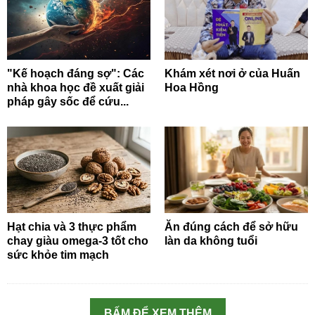
"Kế hoạch đáng sợ": Các
Khám xét nơi ở của Huấn
nhà khoa học đề xuất giải
Hoa Hồng
pháp gây sốc để cứu...
Hạt chia và 3 thực phẩm
Ăn đúng cách để sở hữu
chay giàu omega-3 tốt cho
làn da không tuổi
sức khỏe tim mạch
BẤM ĐỂ XEM THÊM