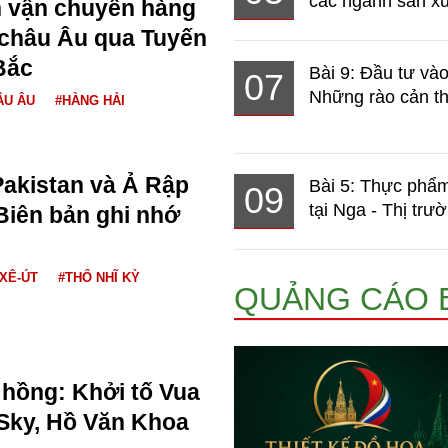
các ngành sản xuấ
n vận chuyển hàng
 châu Âu qua Tuyến
Bắc
Bài 9: Đầu tư và
07
Những rào cản th
ÂU ÂU
#HÀNG HẢI
Pakistan và Ả Rập
Bài 5: Thực phẩm
09
tại Nga - Thị trườ
 Biên bản ghi nhớ
 XÊ-ÚT
#THỔ NHĨ KỲ
QUẢNG CÁO 
hồng: Khởi tố Vua
Sky, Hồ Văn Khoa