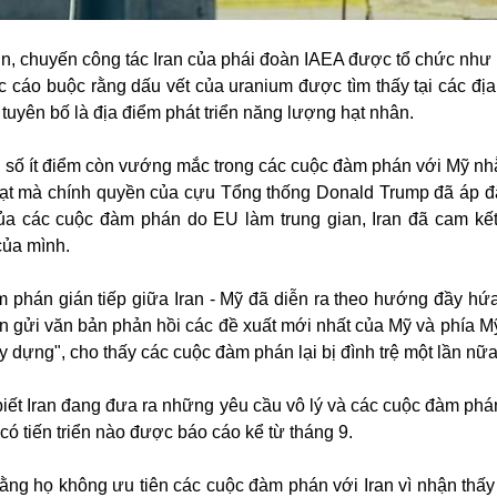
tin, chuyến công tác Iran của phái đoàn IAEA được tổ chức như
ác cáo buộc rằng dấu vết của uranium được tìm thấy tại các đị
tuyên bố là địa điểm phát triển năng lượng hạt nhân.
g số ít điểm còn vướng mắc trong các cuộc đàm phán với Mỹ n
hạt mà chính quyền của cựu Tổng thống Donald Trump đã áp đặ
ủa các cuộc đàm phán do EU làm trung gian, Iran đã cam kế
của mình.
 phán gián tiếp giữa Iran - Mỹ đã diễn ra theo hướng đầy hứ
an gửi văn bản phản hồi các đề xuất mới nhất của Mỹ và phía Mỹ
 dựng", cho thấy các cuộc đàm phán lại bị đình trệ một lần nữa
iết Iran đang đưa ra những yêu cầu vô lý và các cuộc đàm phá
 có tiến triển nào được báo cáo kể từ tháng 9.
rằng họ không ưu tiên các cuộc đàm phán với Iran vì nhận thấy 