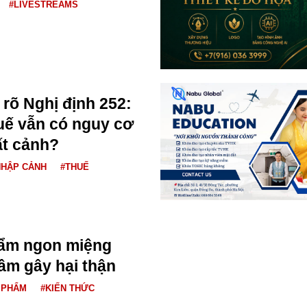
#LIVESTREAMS
 rõ Nghị định 252:
uế vẫn có nguy cơ
ất cảnh?
NHẬP CẢNH
#THUẾ
hẩm ngon miệng
ầm gây hại thận
 PHẨM
#KIẾN THỨC