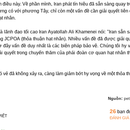
điều này. Về phần mình, Iran phát tín hiệu đã sẵn sàng quay tr
ừng có với phương Tây, chỉ còn một vấn đề cần giải quyết liên
ạt nhân.
 lãnh đạo tối cao Iran Ayatollah Ali Khamenei nói: "Iran sẵn 
rong JCPOA (thỏa thuận hạt nhân). Nhiều vấn đề đã được giải qu
 đây vấn đề duy nhất là các biện pháp bảo vệ. Chúng tôi hy 
ải quyết trong chuyến thăm của phái đoàn cơ quan hạt nhân t
có vẻ đã không xảy ra, càng làm giảm bớt hy vọng về một thỏa t
Nguồn:
pet
26
bạn đ
VIẾT
ĐÁNH GIÁ