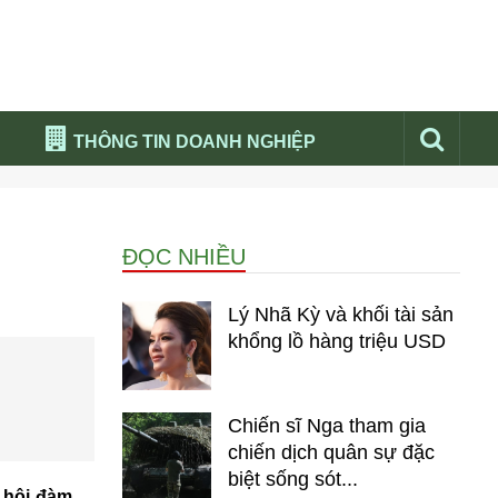
THÔNG TIN DOANH NGHIỆP
Đừng bỏ lỡ
Nổi bật báo nga
ĐỌC NHIỀU
Thư viện media
Phân tích thị trường Nga 2026
Lý Nhã Kỳ và khối tài sản
khổng lồ hàng triệu USD
Chiến sĩ Nga tham gia
chiến dịch quân sự đặc
biệt sống sót...
 hội đàm