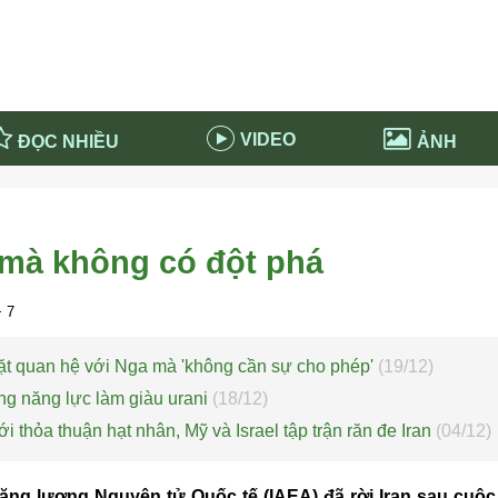
VIDEO
ĐỌC NHIỀU
ẢNH
in và ứng dụng
Tiêu điểm Covid-19
d-19 tại Nga
Thời sự
n mà không có đột phá
n nước Nga
NABU EDUCATION
 nước Nga
Tử vi hàng ngày
 7
 Nga - Việt Nam
Phân tích chính trị
chặt quan hệ với Nga mà 'không cần sự cho phép'
(19/12)
rong năng lực làm giàu urani
(18/12)
 thỏa thuận hạt nhân, Mỹ và Israel tập trận răn đe Iran
(04/12)
ng lượng Nguyên tử Quốc tế (IAEA) đã rời Iran sau cuộc