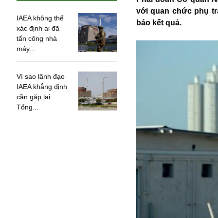
với quan chức phụ t
IAEA không thể
báo kết quả.
xác định ai đã
tấn công nhà
máy...
Vì sao lãnh đạo
IAEA khẳng định
cần gặp lại
Tổng...
An ninh
Anh
Australia
Amazon
Army Games
Apple