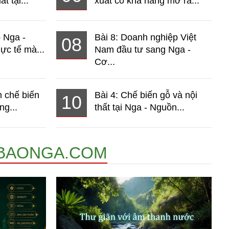
t tại...
xuất có khả năng mở ra...
o Nga -
Bài 8: Doanh nghiệp Việt
08
ực tế mà...
Nam đầu tư sang Nga -
Cơ...
 chế biến
Bài 4: Chế biến gỗ và nội
10
ng...
thất tại Nga - Nguồn...
BAONGA.COM