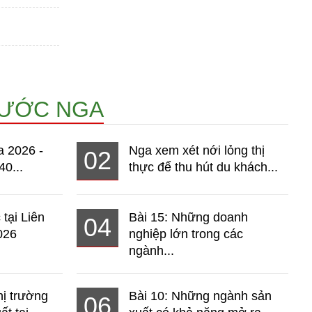
NƯỚC NGA
a 2026 -
Nga xem xét nới lỏng thị
02
40...
thực để thu hút du khách...
 tại Liên
Bài 15: Những doanh
04
026
nghiệp lớn trong các
ngành...
hị trường
Bài 10: Những ngành sản
06