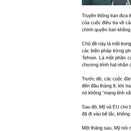
Alibaba
Angela Merkel
Truyền thông Iran đưa 
Aeroflot
của cuộc điều tra về c
ASEAN
chính quyền Iran không 
Argentina
Ai
Chủ đề này là một tron
Azovstal
các biện pháp trừng p
Tehran. Là một phần c
chương trình hạt nhân 
Trước đó, các cuộc đàm
đến đầu tháng 9, khi Ir
nó không "mang tính xây
Sau đó, Mỹ và EU cho b
đã đi vào bế tắc, không
Một tháng sau, Mỹ nói 