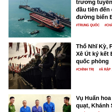
trương tuyế
Bulagria
đầu tiên đến
đường biển 
Crimea
#TRUNG QUỐC
#CH
Chính trị
Công nghệ
Chuyện hay
Thổ Nhĩ Kỳ, 
Chuyện lạ
Xê Út ký kết
Cuộc sống quanh ta
Casino
quốc phòng
Chiến tranh thương mại
#CHÍNH TRỊ
#Ả RẬP
Chi hội phụ nữ TTTM Mátxcơva
Chính trị Nga
Chợ Vòm
Cảnh sát
Cấm bay
Vụ Huấn hoa 
Cao tốc
quạt, Khánh 
Canada