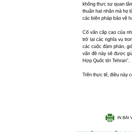
không thực sự quan tâm 
thuận hạt nhân mà họ t
các biện pháp bảo vệ h
Cố vấn cấp cao của nhà
trở lại các nghĩa vụ t
các cuộc đàm phán, giờ
vấn đề này sẽ được gi
Bói toán
Hợp Quốc tới Tehran".
Bóng đá
Bill Gates
Trên thực tế, điều này 
BĐS
Bí ẩn
Bitcoin
Bamboo Airways
Báo Nga có gì?
Biển Đông
IN BÀI 
Barrack Obama
Bắc Kinh