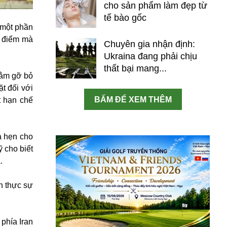
cho sản phẩm làm đẹp từ
tế bào gốc
 một phần
a điểm mà
Chuyên gia nhận định:
Ukraina đang phải chịu
thất bại mang...
hằm gỡ bỏ
t đối với
BẤM ĐỂ XEM THÊM
t hạn chế
a hẹn cho
 cho biết
.
n thực sự
phía Iran