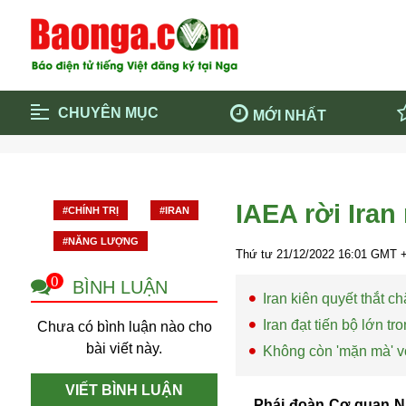
CHUYÊN MỤC
MỚI NHẤT
Trang chủ
Blockcha
Điểm tin chính
Dịch Covi
IAEA rời Ira
#CHÍNH TRỊ
#IRAN
Cộng đồng
Thông ti
#NĂNG LƯỢNG
Cuộc sống quanh ta
Khám phá
Thứ tư 21/12/2022
16:01
GMT +
Quảng cáo
Chính trị
0
BÌNH LUẬN
Iran kiên quyết thắt 
Iran đạt tiến bộ lớn t
Chưa có bình luận nào cho
bài viết này.
Không còn 'mặn mà' với
VIẾT BÌNH LUẬN
Phái đoàn Cơ quan Nă