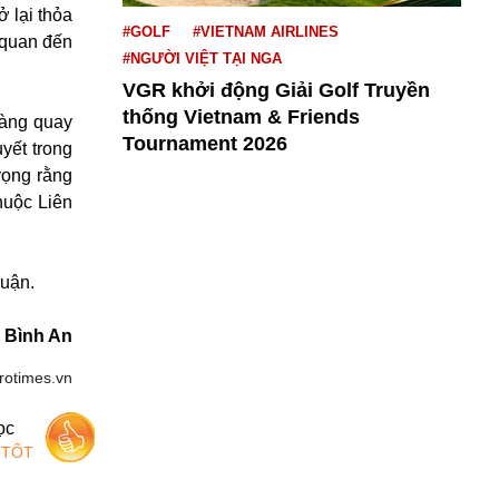
ở lại thỏa
#GOLF
#VIETNAM AIRLINES
 quan đến
#NGƯỜI VIỆT TẠI NGA
VGR khởi động Giải Golf Truyền
thống Vietnam & Friends
sàng quay
Tournament 2026
yết trong
vọng rằng
huộc Liên
huận.
Bình An
rotimes.vn
ọc
 TỐT