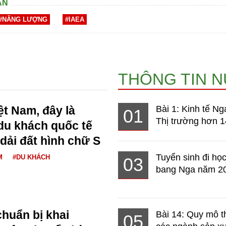
AN
#NĂNG LƯỢNG
#IAEA
THÔNG TIN 
iệt Nam, đây là
Bài 1: Kinh tế Ng
01
Thị trường hơn 1
du khách quốc tế
 dải đất hình chữ S
Tuyển sinh đi học
M
#DU KHÁCH
03
bang Nga năm 2
huẩn bị khai
Bài 14: Quy mô t
05