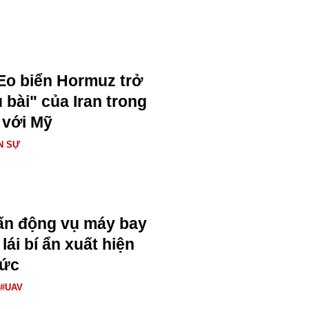
Eo biển Hormuz trở
 bài" của Iran trong
 với Mỹ
N SỰ
ấn động vụ máy bay
ái bí ẩn xuất hiện
Đức
#UAV