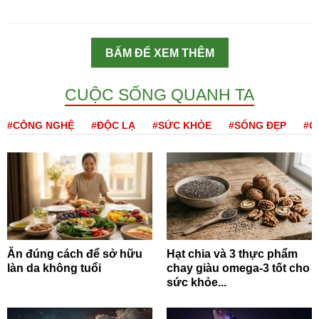
BẤM ĐỂ XEM THÊM
CUỘC SỐNG QUANH TA
#CÔNG NGHỆ
#ĐỘC LẠ
#SỨC KHỎE
#SỐNG ĐẸP
#Q
Ăn đúng cách để sở hữu
Hạt chia và 3 thực phẩm
làn da không tuổi
chay giàu omega-3 tốt cho
sức khỏe...