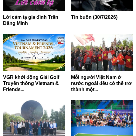
Lời cảm tạ gia đình Trần
Tin buồn (30/7/2026)
Đăng Minh
VGR khởi động Giải Golf
Mỗi người Việt Nam ở
Truyền thống Vietnam &
nước ngoài đều có thể trở
Friends...
thành một...