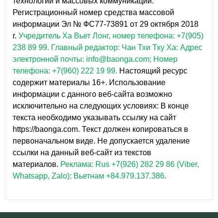
технологий и массовых коммуникаций.
Регистрационный номер средства массовой
информации Эл № ФС77-73891 от 29 октября 2018
г.
Учредитель Ха Вьет Лонг, номер телефона: +7(905)
238 89 99.
Главный редактор: Чан Тхи Тху Ха: Адрес
электронной почты: info@baonga.com; Номер
телефона: +7(960) 222 19 99.
Настоящий ресурс
содержит материалы 16+. Использование
информации с данного веб-сайта возможно
исключительно на следующих условиях: В конце
текста необходимо указывать ссылку на сайт
https://baonga.com. Текст должен копироваться в
первоначальном виде. Не допускается удаление
ссылки на данный веб-сайт из текстов
материалов.
Реклама: Rus +7(926) 282 29 86 (Viber,
Whatsapp, Zalo); Вьетнам +84.979.137.386.