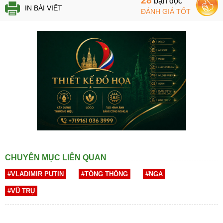
28
bạn đọc
IN BÀI VIẾT
ĐÁNH GIÁ TỐT
CHUYÊN MỤC LIÊN QUAN
#VLADIMIR PUTIN
#TỔNG THỐNG
#NGA
#VŨ TRỤ