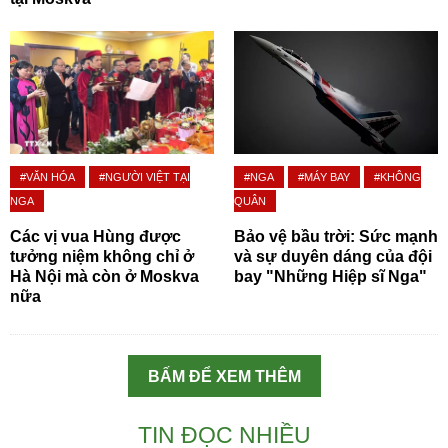
#VĂN HÓA
#NGƯỜI VIỆT TẠI
#NGA
#MÁY BAY
#KHÔNG
NGA
QUÂN
Các vị vua Hùng được
Bảo vệ bầu trời: Sức mạnh
tưởng niệm không chỉ ở
và sự duyên dáng của đội
Hà Nội mà còn ở Moskva
bay "Những Hiệp sĩ Nga"
nữa
BẤM ĐỂ XEM THÊM
TIN ĐỌC NHIỀU