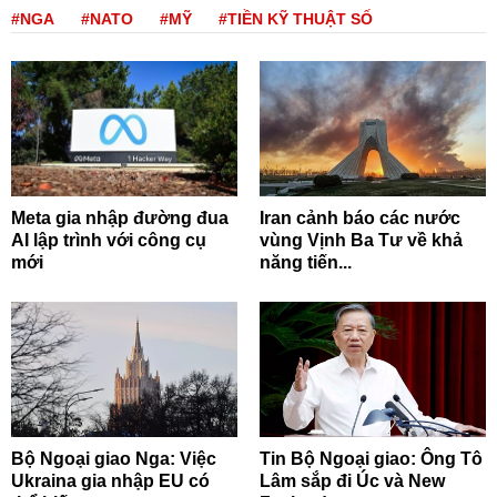
#NGA
#NATO
#MỸ
#TIỀN KỸ THUẬT SỐ
Meta gia nhập đường đua
Iran cảnh báo các nước
AI lập trình với công cụ
vùng Vịnh Ba Tư về khả
mới
năng tiến...
Bộ Ngoại giao Nga: Việc
Tin Bộ Ngoại giao: Ông Tô
Ukraina gia nhập EU có
Lâm sắp đi Úc và New