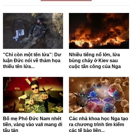
“Chỉ còn một tên lửa”: Dư
Nhiều tiếng nổ lớn, lửa
luận Đức nói về thảm họa
bùng cháy ở Kiev sau
thiếu tên lửa...
cuộc tấn công của Nga
Bố mẹ Phó Đức Nam nhét
Các nhà khoa học Nga tạo
tiền, vàng vào vali mang đi
ra chương trình tìm kiếm
tẩu tán
các tế bào liên...