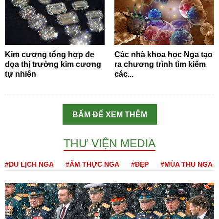
Kim cương tổng hợp đe
Các nhà khoa học Nga tạo
dọa thị trường kim cương
ra chương trình tìm kiếm
tự nhiên
các...
BẤM ĐỂ XEM THÊM
THƯ VIỆN MEDIA
#DU LỊCH NGA
#ẨM THỰC NGA
#ĐẸP
#MÙA THU NGA