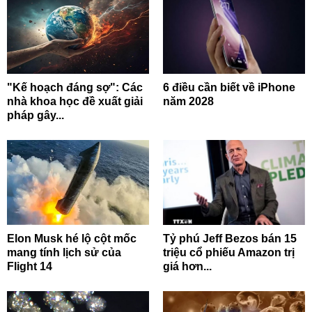
"Kế hoạch đáng sợ": Các
6 điều cần biết về iPhone
nhà khoa học đề xuất giải
năm 2028
pháp gây...
Elon Musk hé lộ cột mốc
Tỷ phú Jeff Bezos bán 15
mang tính lịch sử của
triệu cổ phiếu Amazon trị
Flight 14
giá hơn...