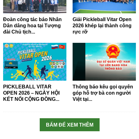
Đoàn công tác báo Nhân
Giải Pickleball Vitar Open
Dân dâng hoa tại Tượng
2026 khép lại thành công
đài Chủ tịch...
rực rỡ
PICKLEBALL VITAR
Thông báo kêu gọi quyên
OPEN 2026 – NGÀY HỘI
góp hỗ trợ bà con người
KẾT NỐI CỘNG ĐỒNG...
Việt tại...
BẤM ĐỂ XEM THÊM