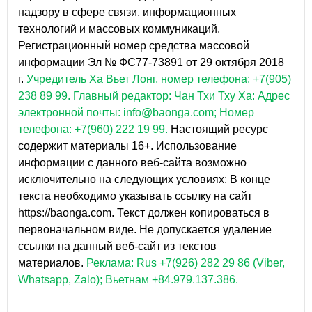
надзору в сфере связи, информационных
технологий и массовых коммуникаций.
Регистрационный номер средства массовой
информации Эл № ФС77-73891 от 29 октября 2018
г.
Учредитель Ха Вьет Лонг, номер телефона: +7(905)
238 89 99.
Главный редактор: Чан Тхи Тху Ха: Адрес
электронной почты: info@baonga.com; Номер
телефона: +7(960) 222 19 99.
Настоящий ресурс
содержит материалы 16+. Использование
информации с данного веб-сайта возможно
исключительно на следующих условиях: В конце
текста необходимо указывать ссылку на сайт
https://baonga.com. Текст должен копироваться в
первоначальном виде. Не допускается удаление
ссылки на данный веб-сайт из текстов
материалов.
Реклама: Rus +7(926) 282 29 86 (Viber,
Whatsapp, Zalo); Вьетнам +84.979.137.386.