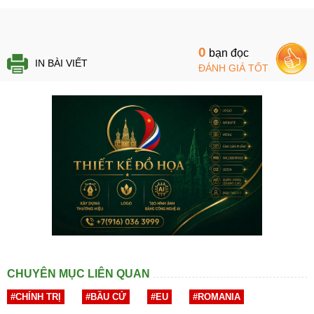
0
bạn đọc
IN BÀI VIẾT
ĐÁNH GIÁ TỐT
CHUYÊN MỤC LIÊN QUAN
#CHÍNH TRỊ
#BẦU CỬ
#EU
#ROMANIA