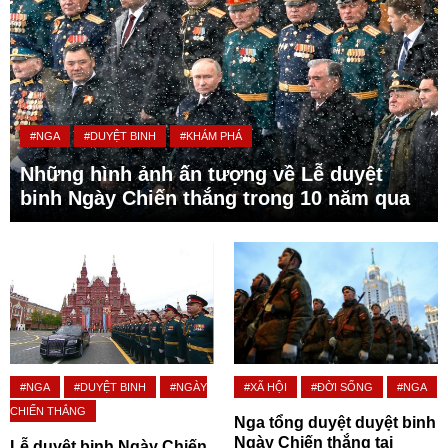
#NGA
#DUYỆT BINH
#KHÁM PHÁ
Những hình ảnh ấn tượng về Lễ duyệt
binh Ngày Chiến thắng trong 10 năm qua
#NGA
#DUYỆT BINH
#NGÀY
#XÃ HỘI
#ĐỜI SỐNG
#NGA
CHIẾN THẮNG
Nga tổng duyệt duyệt binh
Ngày Chiến thắng tại
Lễ duyệt binh Ngày Chiến