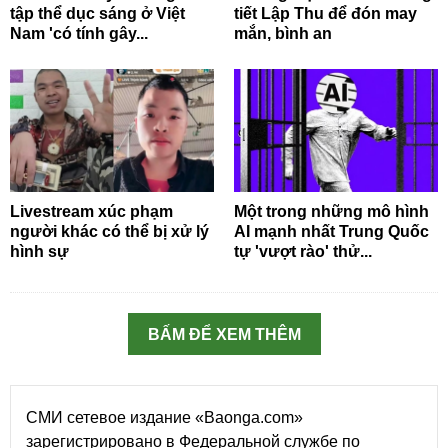
tập thể dục sáng ở Việt
tiết Lập Thu để đón may
Nam 'có tính gây...
mắn, bình an
Livestream xúc phạm
Một trong những mô hình
người khác có thể bị xử lý
AI mạnh nhất Trung Quốc
hình sự
tự 'vượt rào' thử...
BẤM ĐỂ XEM THÊM
СМИ сетевое издание «Baonga.com»
зарегистрировано в Федеральной службе по