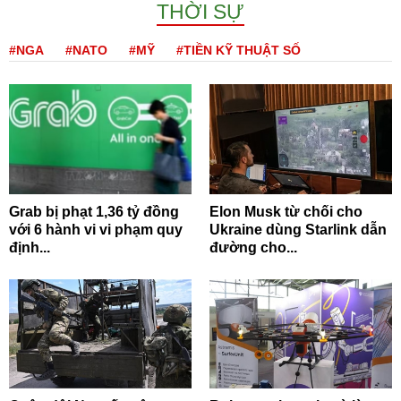
THỜI SỰ
#NGA
#NATO
#MỸ
#TIỀN KỸ THUẬT SỐ
Grab bị phạt 1,36 tỷ đồng
Elon Musk từ chối cho
với 6 hành vi vi phạm quy
Ukraine dùng Starlink dẫn
định...
đường cho...