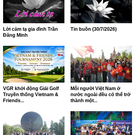
Lời cảm tạ gia đình Trần
Tin buồn (30/7/2026)
Đăng Minh
VGR khởi động Giải Golf
Mỗi người Việt Nam ở
Truyền thống Vietnam &
nước ngoài đều có thể trở
Friends...
thành một...