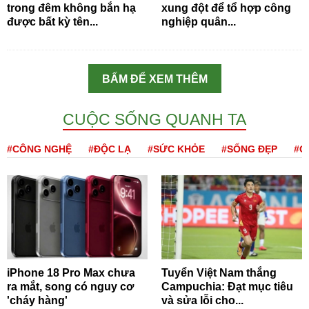
trong đêm không bắn hạ
xung đột để tổ hợp công
được bất kỳ tên...
nghiệp quân...
BẤM ĐỂ XEM THÊM
CUỘC SỐNG QUANH TA
#CÔNG NGHỆ
#ĐỘC LẠ
#SỨC KHỎE
#SỐNG ĐẸP
#Q
iPhone 18 Pro Max chưa
Tuyển Việt Nam thắng
ra mắt, song có nguy cơ
Campuchia: Đạt mục tiêu
'cháy hàng'
và sửa lỗi cho...