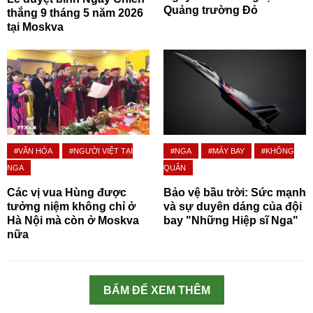
Quảng trường Đỏ
thắng 9 tháng 5 năm 2026
tại Moskva
#VĂN HÓA
#NGƯỜI VIỆT TẠI
#NGA
#MÁY BAY
#KHÔNG
NGA
QUÂN
Các vị vua Hùng được
Bảo vệ bầu trời: Sức mạnh
tưởng niệm không chỉ ở
và sự duyên dáng của đội
Hà Nội mà còn ở Moskva
bay "Những Hiệp sĩ Nga"
nữa
BẤM ĐỂ XEM THÊM