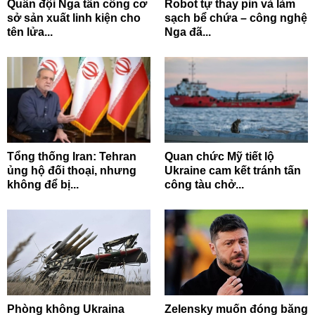
Quân đội Nga tấn công cơ
Robot tự thay pin và làm
sở sản xuất linh kiện cho
sạch bể chứa – công nghệ
tên lửa...
Nga đã...
Tổng thống Iran: Tehran
Quan chức Mỹ tiết lộ
ủng hộ đối thoại, nhưng
Ukraine cam kết tránh tấn
không để bị...
công tàu chở...
Phòng không Ukraina
Zelensky muốn đóng băng