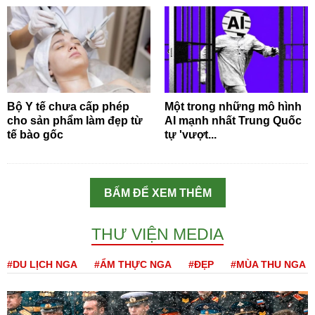
Bộ Y tế chưa cấp phép
Một trong những mô hình
cho sản phẩm làm đẹp từ
AI mạnh nhất Trung Quốc
tế bào gốc
tự 'vượt...
BẤM ĐỂ XEM THÊM
THƯ VIỆN MEDIA
#DU LỊCH NGA
#ẨM THỰC NGA
#ĐẸP
#MÙA THU NGA