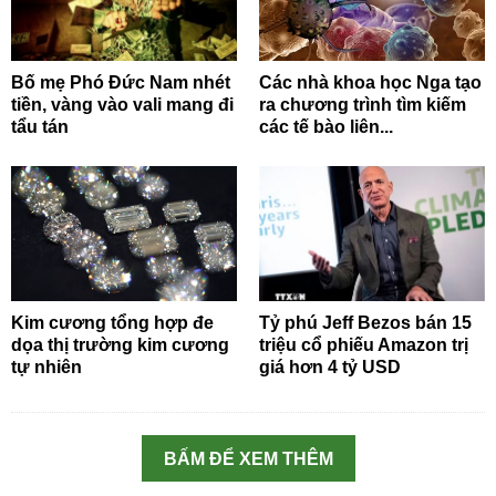
Bố mẹ Phó Đức Nam nhét
Các nhà khoa học Nga tạo
tiền, vàng vào vali mang đi
ra chương trình tìm kiếm
tẩu tán
các tế bào liên...
Kim cương tổng hợp đe
Tỷ phú Jeff Bezos bán 15
dọa thị trường kim cương
triệu cổ phiếu Amazon trị
tự nhiên
giá hơn 4 tỷ USD
BẤM ĐỂ XEM THÊM