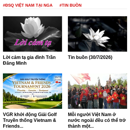
#ĐSQ VIỆT NAM TẠI NGA
#TIN BUỒN
Lời cảm tạ gia đình Trần
Tin buồn (30/7/2026)
Đăng Minh
VGR khởi động Giải Golf
Mỗi người Việt Nam ở
Truyền thống Vietnam &
nước ngoài đều có thể trở
Friends...
thành một...