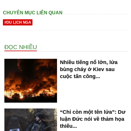
CHUYÊN MỤC LIÊN QUAN
#DU LỊCH NGA
ĐỌC NHIỀU
Nhiều tiếng nổ lớn, lửa
bùng cháy ở Kiev sau
cuộc tấn công...
“Chỉ còn một tên lửa”: Dư
luận Đức nói về thảm họa
thiếu...