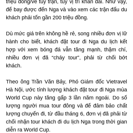
triệu đồng/vé tùy trận, tùy vị trí khán đài. Như vậy,
để bay được đến Nga và vào xem các trận đấu du
khách phải tốn gần 200 triệu đồng.
Dù mức giá trên không hề rẻ, song nhiều đơn vị lữ
hành cho biết, khách đặt tour đi Nga du lịch kết
hợp với xem bóng đá vẫn tăng mạnh, thậm chí,
nhiều đơn vị đã “cháy tour”, phải từ chối bớt
khách.
Theo ông Trần Văn Bảy, Phó Giám đốc Vietravel
Hà Nội, ước tính lượng khách đặt tour đi Nga mùa
World Cup này tăng gấp 3 lần năm ngoái. Do số
lượng người mua tour đông và để đảm bảo chất
lượng chuyến đi, từ đầu tháng 6, đơn vị đã phải từ
chối nhận tour khách đi du lịch Nga trong thời gian
diễn ra World Cup.