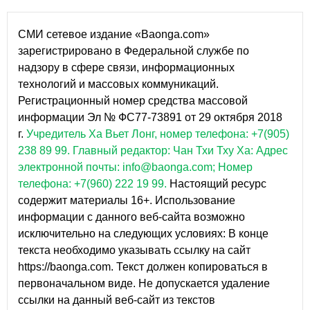
СМИ сетевое издание «Baonga.com»
зарегистрировано в Федеральной службе по
надзору в сфере связи, информационных
технологий и массовых коммуникаций.
Регистрационный номер средства массовой
информации Эл № ФС77-73891 от 29 октября 2018
г.
Учредитель Ха Вьет Лонг, номер телефона: +7(905)
238 89 99.
Главный редактор: Чан Тхи Тху Ха: Адрес
электронной почты: info@baonga.com; Номер
телефона: +7(960) 222 19 99.
Настоящий ресурс
содержит материалы 16+. Использование
информации с данного веб-сайта возможно
исключительно на следующих условиях: В конце
текста необходимо указывать ссылку на сайт
https://baonga.com. Текст должен копироваться в
первоначальном виде. Не допускается удаление
ссылки на данный веб-сайт из текстов