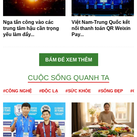
Nga tấn công vào các
Việt Nam-Trung Quốc kết
trung tâm hậu cần trọng
nối thanh toán QR Weixin
yếu làm đẩy...
Pay...
BẤM ĐỂ XEM THÊM
CUỘC SỐNG QUANH TA
#CÔNG NGHỆ
#ĐỘC LẠ
#SỨC KHỎE
#SỐNG ĐẸP
#Q