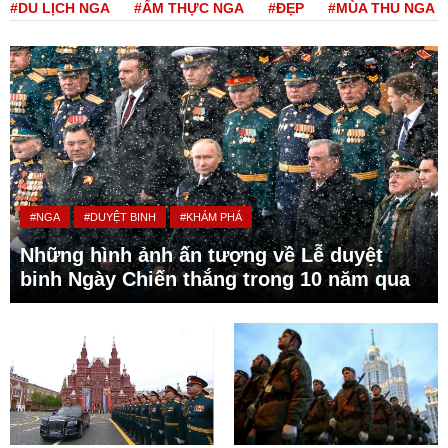
#DU LỊCH NGA
#ẨM THỰC NGA
#ĐẸP
#MÙA THU NGA
#NGA
#DUYỆT BINH
#KHÁM PHÁ
Những hình ảnh ấn tượng về Lễ duyệt
binh Ngày Chiến thắng trong 10 năm qua