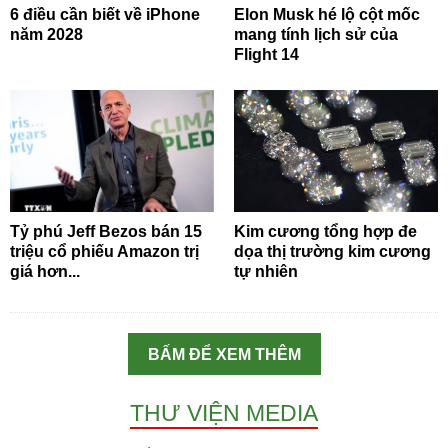
6 điều cần biết về iPhone
Elon Musk hé lộ cột mốc
năm 2028
mang tính lịch sử của
Flight 14
Tỷ phú Jeff Bezos bán 15
Kim cương tổng hợp đe
triệu cổ phiếu Amazon trị
dọa thị trường kim cương
giá hơn...
tự nhiên
BẤM ĐỂ XEM THÊM
THƯ VIỆN MEDIA