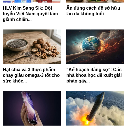
HLV Kim Sang Sik: Đội
Ăn đúng cách để sở hữu
tuyển Việt Nam quyết tâm
làn da không tuổi
giành chiến...
Hạt chia và 3 thực phẩm
"Kế hoạch đáng sợ": Các
chay giàu omega-3 tốt cho
nhà khoa học đề xuất giải
sức khỏe...
pháp gây...