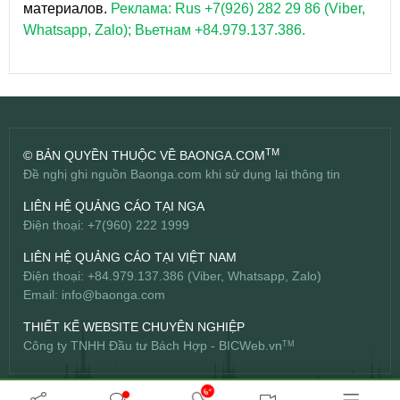
материалов.
Реклама: Rus +7(926) 282 29 86 (Viber,
Whatsapp, Zalo); Вьетнам +84.979.137.386.
TM
© BẢN QUYỀN THUỘC VỀ BAONGA.COM
Đề nghị ghi nguồn Baonga.com khi sử dụng lại thông tin
LIÊN HỆ QUẢNG CÁO TẠI NGA
Điện thoại: +7(960) 222 1999
LIÊN HỆ QUẢNG CÁO TẠI VIỆT NAM
Điện thoại: +84.979.137.386 (Viber, Whatsapp, Zalo)
Email:
info@baonga.com
THIẾT KẾ WEBSITE CHUYÊN NGHIỆP
Công ty TNHH Đầu tư Bách Hợp -
BICWeb.vn
TM
6+