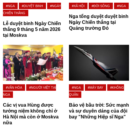
#NGA
#DUYỆT BINH
#NGÀY
#XÃ HỘI
#ĐỜI SỐNG
#NGA
CHIẾN THẮNG
Nga tổng duyệt duyệt binh
Ngày Chiến thắng tại
Lễ duyệt binh Ngày Chiến
Quảng trường Đỏ
thắng 9 tháng 5 năm 2026
tại Moskva
#VĂN HÓA
#NGƯỜI VIỆT TẠI
#NGA
#MÁY BAY
#KHÔNG
NGA
QUÂN
Các vị vua Hùng được
Bảo vệ bầu trời: Sức mạnh
tưởng niệm không chỉ ở
và sự duyên dáng của đội
Hà Nội mà còn ở Moskva
bay "Những Hiệp sĩ Nga"
nữa