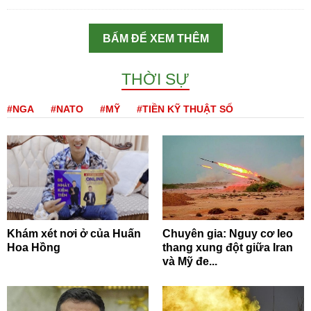
BẤM ĐỂ XEM THÊM
THỜI SỰ
#NGA
#NATO
#MỸ
#TIỀN KỸ THUẬT SỐ
Khám xét nơi ở của Huấn
Chuyên gia: Nguy cơ leo
Hoa Hồng
thang xung đột giữa Iran
và Mỹ đe...