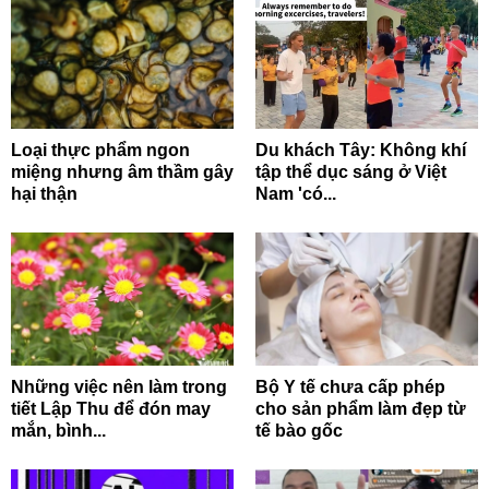
Loại thực phẩm ngon
Du khách Tây: Không khí
miệng nhưng âm thầm gây
tập thể dục sáng ở Việt
hại thận
Nam 'có...
Những việc nên làm trong
Bộ Y tế chưa cấp phép
tiết Lập Thu để đón may
cho sản phẩm làm đẹp từ
mắn, bình...
tế bào gốc