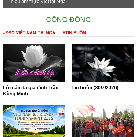
hiệu ẩm thực Việt tại Nga
CỘNG ĐỒNG
#ĐSQ VIỆT NAM TẠI NGA
#TIN BUỒN
Lời cảm tạ gia đình Trần
Tin buồn (30/7/2026)
Đăng Minh