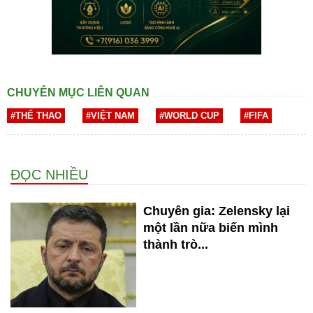
CHUYÊN MỤC LIÊN QUAN
#THỂ THAO
#VIỆT NAM
#WORLD CUP
#FIFA
ĐỌC NHIỀU
Chuyên gia: Zelensky lại
một lần nữa biến mình
thành trò...