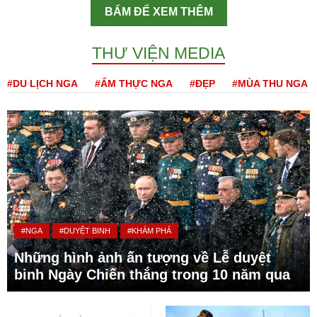
BẤM ĐỂ XEM THÊM
THƯ VIỆN MEDIA
#DU LỊCH NGA
#ẨM THỰC NGA
#ĐẸP
#MÙA THU NGA
#NGA
#DUYỆT BINH
#KHÁM PHÁ
Những hình ảnh ấn tượng về Lễ duyệt
binh Ngày Chiến thắng trong 10 năm qua