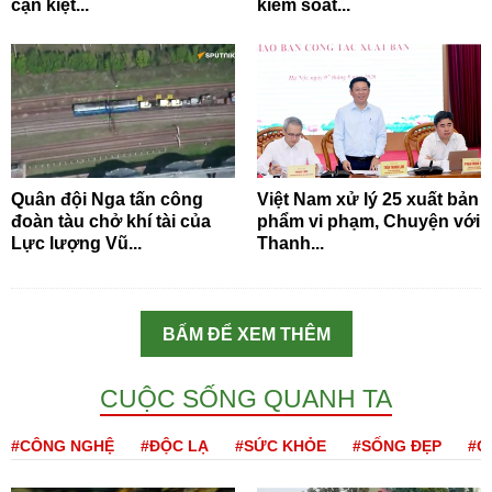
cạn kiệt...
kiểm soát...
Quân đội Nga tấn công
Việt Nam xử lý 25 xuất bản
đoàn tàu chở khí tài của
phẩm vi phạm, Chuyện với
Lực lượng Vũ...
Thanh...
BẤM ĐỂ XEM THÊM
CUỘC SỐNG QUANH TA
#CÔNG NGHỆ
#ĐỘC LẠ
#SỨC KHỎE
#SỐNG ĐẸP
#Q