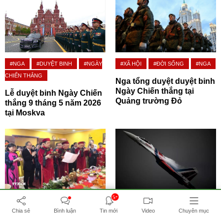
#NGA
#DUYỆT BINH
#NGÀY
#XÃ HỘI
#ĐỜI SỐNG
#NGA
CHIẾN THẮNG
Nga tổng duyệt duyệt binh
Ngày Chiến thắng tại
Lễ duyệt binh Ngày Chiến
Quảng trường Đỏ
thắng 9 tháng 5 năm 2026
tại Moskva
5+
#VĂN HÓA
#NGƯỜI VIỆT TẠI
#NGA
#MÁY BAY
#KHÔNG
Chia sẻ
Bình luận
Tin mới
Video
Chuyên mục
NGA
QUÂN