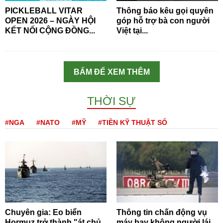
PICKLEBALL VITAR
Thông báo kêu gọi quyên
OPEN 2026 – NGÀY HỘI
góp hỗ trợ bà con người
KẾT NỐI CỘNG ĐỒNG...
Việt tại...
BẤM ĐỂ XEM THÊM
THỜI SỰ
#NGA
#NATO
#MỸ
#TIỀN KỸ THUẬT SỐ
Chuyên gia: Eo biển
Thông tin chấn động vụ
Hormuz trở thành "át chủ
máy bay không người lái