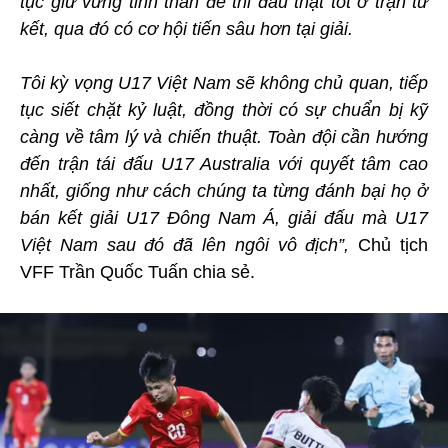
tục giữ vững tinh thần để thi đấu thật tốt ở trận tứ
kết, qua đó có cơ hội tiến sâu hơn tại giải.
Tôi kỳ vọng U17 Việt Nam sẽ không chủ quan, tiếp
tục siết chặt kỷ luật, đồng thời có sự chuẩn bị kỹ
càng về tâm lý và chiến thuật. Toàn đội cần hướng
đến trận tái đấu U17 Australia với quyết tâm cao
nhất, giống như cách chúng ta từng đánh bại họ ở
bán kết giải U17 Đông Nam Á, giải đấu mà U17
Việt Nam sau đó đã lên ngôi vô địch”,
Chủ tịch
VFF Trần Quốc Tuấn chia sẻ.