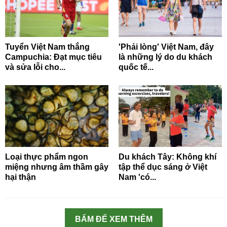
Tuyển Việt Nam thắng
'Phải lòng' Việt Nam, đây
Campuchia: Đạt mục tiêu
là những lý do du khách
và sửa lỗi cho...
quốc tế...
Loại thực phẩm ngon
Du khách Tây: Không khí
miệng nhưng âm thầm gây
tập thể dục sáng ở Việt
hại thận
Nam 'có...
BẤM ĐỂ XEM THÊM