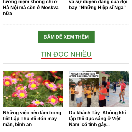
tưởng niệm không chỉ ở
và sự duyên dáng của đội
Hà Nội mà còn ở Moskva
bay "Những Hiệp sĩ Nga"
nữa
BẤM ĐỂ XEM THÊM
TIN ĐỌC NHIỀU
Những việc nên làm trong
Du khách Tây: Không khí
tiết Lập Thu để đón may
tập thể dục sáng ở Việt
mắn, bình an
Nam 'có tính gây...