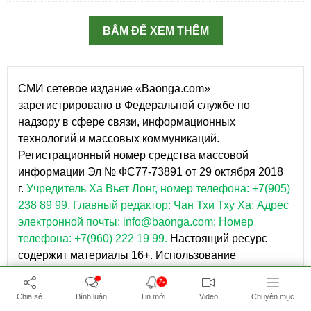
BẤM ĐỂ XEM THÊM
СМИ сетевое издание «Baonga.com»
зарегистрировано в Федеральной службе по
надзору в сфере связи, информационных
технологий и массовых коммуникаций.
Регистрационный номер средства массовой
информации Эл № ФС77-73891 от 29 октября 2018
г.
Учредитель Ха Вьет Лонг, номер телефона: +7(905)
238 89 99.
Главный редактор: Чан Тхи Тху Ха: Адрес
электронной почты: info@baonga.com; Номер
телефона: +7(960) 222 19 99.
Настоящий ресурс
содержит материалы 16+. Использование
информации с данного веб-сайта возможно
7+
исключительно на следующих условиях: В конце
Chia sẻ
Bình luận
Tin mới
Video
Chuyên mục
текста необходимо указывать ссылку на сайт