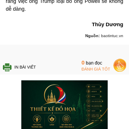
rằng việc ông Trump loại bỏ ông Powell sẽ không
dễ dàng.
Thùy Dương
Nguồn:
baotintuc.vn
0
bạn đọc
IN BÀI VIẾT
ĐÁNH GIÁ TỐT