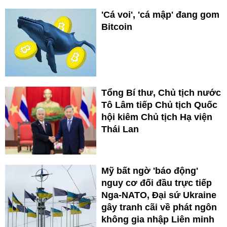
'Cá voi', 'cá mập' đang gom
Bitcoin
Tổng Bí thư, Chủ tịch nước
Tô Lâm tiếp Chủ tịch Quốc
hội kiêm Chủ tịch Hạ viện
Thái Lan
Mỹ bất ngờ 'báo động'
nguy cơ đối đầu trực tiếp
Nga-NATO, Đại sứ Ukraine
gây tranh cãi về phát ngôn
không gia nhập Liên minh