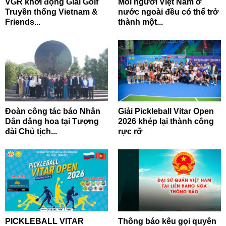
VGR khởi động Giải Golf
Mỗi người Việt Nam ở
Truyền thống Vietnam &
nước ngoài đều có thể trở
Friends...
thành một...
Đoàn công tác báo Nhân
Giải Pickleball Vitar Open
Dân dâng hoa tại Tượng
2026 khép lại thành công
đài Chủ tịch...
rực rỡ
PICKLEBALL VITAR
Thông báo kêu gọi quyên