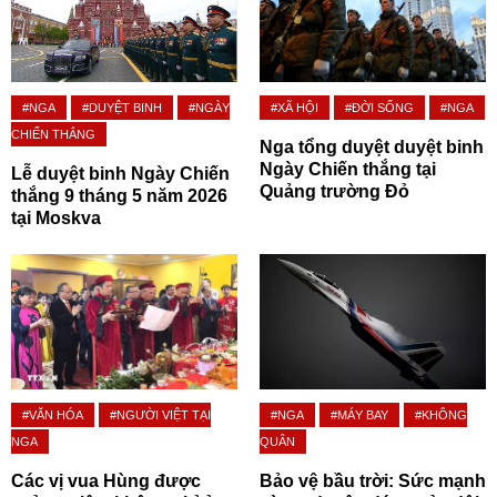
#NGA
#DUYỆT BINH
#NGÀY
#XÃ HỘI
#ĐỜI SỐNG
#NGA
CHIẾN THẮNG
Nga tổng duyệt duyệt binh
Ngày Chiến thắng tại
Lễ duyệt binh Ngày Chiến
Quảng trường Đỏ
thắng 9 tháng 5 năm 2026
tại Moskva
#VĂN HÓA
#NGƯỜI VIỆT TẠI
#NGA
#MÁY BAY
#KHÔNG
NGA
QUÂN
Các vị vua Hùng được
Bảo vệ bầu trời: Sức mạnh