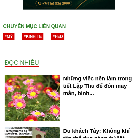
CHUYÊN MỤC LIÊN QUAN
#MỸ
#KINH TẾ
#FED
ĐỌC NHIỀU
Những việc nên làm trong
tiết Lập Thu để đón may
mắn, bình...
Du khách Tây: Không khí