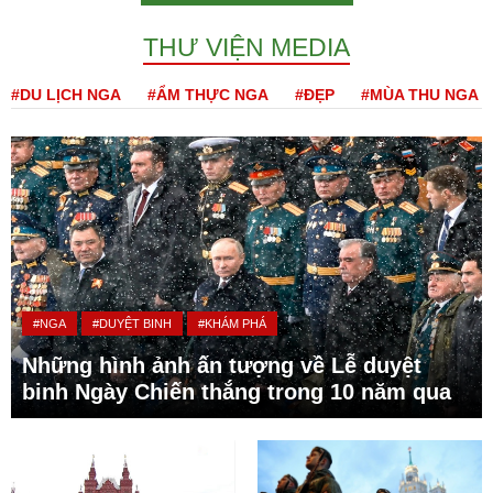
THƯ VIỆN MEDIA
#DU LỊCH NGA
#ẨM THỰC NGA
#ĐẸP
#MÙA THU NGA
#NGA
#DUYỆT BINH
#KHÁM PHÁ
Những hình ảnh ấn tượng về Lễ duyệt
binh Ngày Chiến thắng trong 10 năm qua