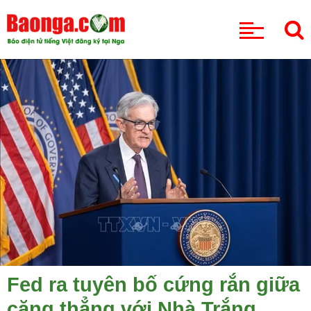
CHUYÊN MỤC
Fed ra tuyên bố cứng rắn giữa
căng thẳng với Nhà Trắng