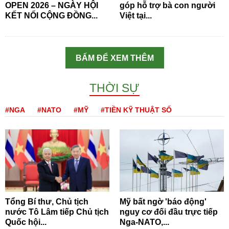
OPEN 2026 – NGÀY HỘI
góp hỗ trợ bà con người
KẾT NỐI CỘNG ĐỒNG...
Việt tại...
BẤM ĐỂ XEM THÊM
THỜI SỰ
#NGA
#NATO
#MỸ
#TIỀN KỸ THUẬT SỐ
Tổng Bí thư, Chủ tịch
Mỹ bất ngờ 'báo động'
nước Tô Lâm tiếp Chủ tịch
nguy cơ đối đầu trực tiếp
Quốc hội...
Nga-NATO,...