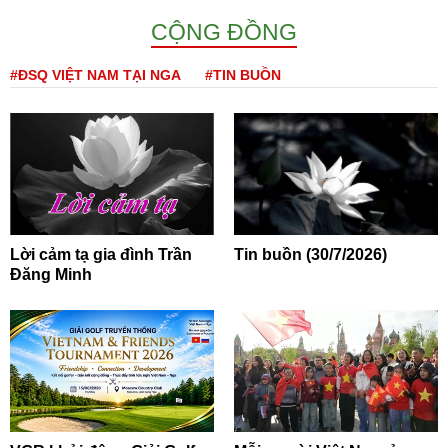
CỘNG ĐỒNG
#ĐSQ VIỆT NAM TẠI NGA
#TIN BUỒN
Lời cảm tạ gia đình Trần
Tin buồn (30/7/2026)
Đăng Minh