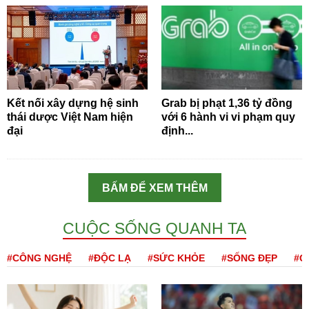
Kết nối xây dựng hệ sinh
Grab bị phạt 1,36 tỷ đồng
thái dược Việt Nam hiện
với 6 hành vi vi phạm quy
đại
định...
BẤM ĐỂ XEM THÊM
CUỘC SỐNG QUANH TA
#CÔNG NGHỆ
#ĐỘC LẠ
#SỨC KHỎE
#SỐNG ĐẸP
#Q