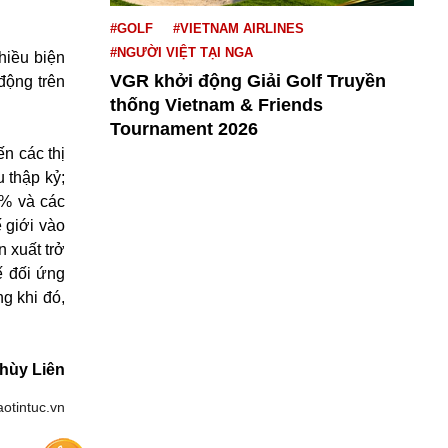
#GOLF
#VIETNAM AIRLINES
#NGƯỜI VIỆT TẠI NGA
hiều biện
VGR khởi động Giải Golf Truyền
động trên
thống Vietnam & Friends
Tournament 2026
n các thị
 thập kỷ;
0% và các
 giới vào
 xuất trở
ế đối ứng
g khi đó,
hùy Liên
aotintuc.vn