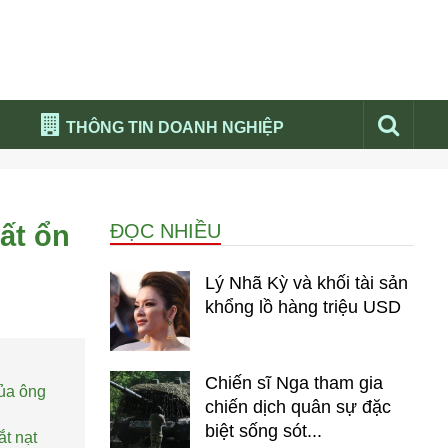
THÔNG TIN DOANH NGHIỆP
Đừng bỏ lỡ
Nổi bật báo nga
ất ổn
ĐỌC NHIỀU
Thư viện media
Phân tích thị trường Nga 2026
Lý Nhã Kỳ và khối tài sản
khổng lồ hàng triệu USD
Chiến sĩ Nga tham gia
của ông
chiến dịch quân sự đặc
biệt sống sót...
ắt nạt