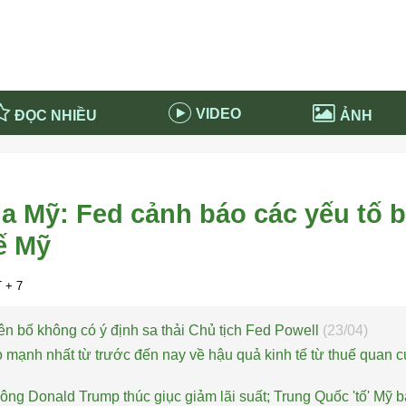
VIDEO
ĐỌC NHIỀU
ẢNH
in và ứng dụng
Tiêu điểm Covid-19
d-19 tại Nga
Thời sự
a Mỹ: Fed cảnh báo các yếu tố b
n nước Nga
NABU EDUCATION
ế Mỹ
 nước Nga
Tử vi hàng ngày
 Nga - Việt Nam
Phân tích chính trị
 + 7
n bố không có ý định sa thải Chủ tịch Fed Powell
(23/04)
 mạnh nhất từ trước đến nay về hậu quả kinh tế từ thuế quan 
ông Donald Trump thúc giục giảm lãi suất; Trung Quốc 'tố' Mỹ b