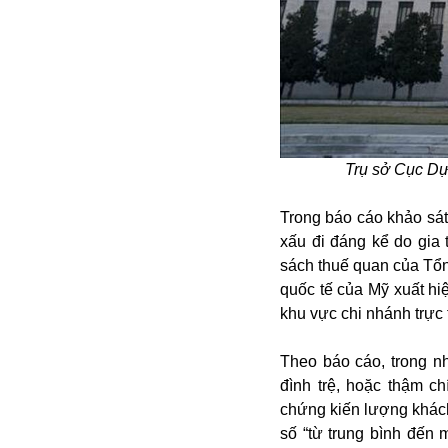
Alibaba
Angela Merkel
Aeroflot
ASEAN
Argentina
Ai
Azovstal
Trụ sở Cục Dự
Trong báo cáo khảo sát 
xấu đi đáng kể do gia 
sách thuế quan của Tổn
quốc tế của Mỹ xuất hiệ
khu vực chi nhánh trực
Theo báo cáo, trong n
đình trệ, hoặc thậm ch
chứng kiến lượng khách
số “từ trung bình đến 