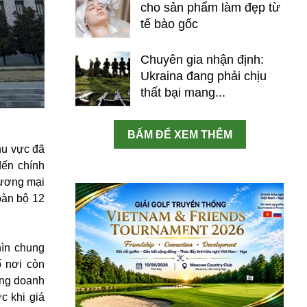
cho sản phẩm làm đẹp từ
tế bào gốc
Chuyên gia nhận định:
Ukraina đang phải chịu
thất bại mang...
BẤM ĐỂ XEM THÊM
khu vực đã
đến chính
hương mại
toàn bộ 12
hìn chung
ố nơi còn
ăng doanh
c khi giá