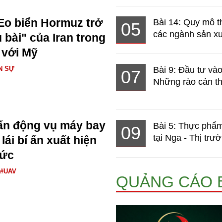
Eo biển Hormuz trở
Bài 14: Quy mô t
05
các ngành sản xuấ
 bài" của Iran trong
 với Mỹ
N SỰ
Bài 9: Đầu tư và
07
Những rào cản th
ấn động vụ máy bay
Bài 5: Thực phẩm
09
tại Nga - Thị trườ
ái bí ẩn xuất hiện
Đức
#UAV
QUẢNG CÁO 