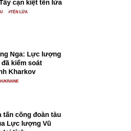
ây cạn kiệt tên lửa
ÂU
#TÊN LỬA
ng Nga: Lực lượng
 đã kiểm soát
ỉnh Kharkov
#UKRAINE
 tấn công đoàn tàu
của Lực lượng Vũ