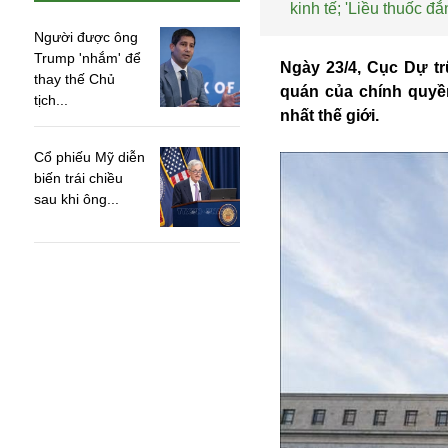
kinh tế; 'Liều thuốc đ
Người được ông
Trump 'nhắm' để
Ngày 23/4, Cục Dự tr
thay thế Chủ
quán của chính quyề
tịch...
nhất thế giới.
Cổ phiếu Mỹ diễn
biến trái chiều
sau khi ông...
An ninh
Anh
Australia
Amazon
Army Games
Apple