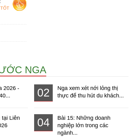
c
 TỐT
NƯỚC NGA
a 2026 -
Nga xem xét nới lỏng thị
02
40...
thực để thu hút du khách...
 tại Liên
Bài 15: Những doanh
04
026
nghiệp lớn trong các
ngành...