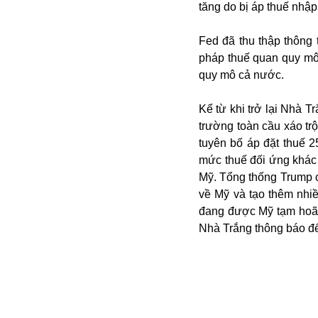
tăng do bị áp thuế nhập
Fed đã thu thập thông 
pháp thuế quan quy mô
quy mô cả nước.
Kể từ khi trở lại Nhà T
trường toàn cầu xáo tr
tuyên bố áp đặt thuế 
Bói toán
mức thuế đối ứng khác 
Bóng đá
Mỹ. Tổng thống Trump c
Bill Gates
về Mỹ và tạo thêm nhi
BĐS
đang được Mỹ tạm hoãn 
Bí ẩn
Nhà Trắng thông báo đế
Bitcoin
Bamboo Airways
Báo Nga có gì?
Biển Đông
Barrack Obama
Bắc Kinh