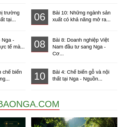
hị trường
Bài 10: Những ngành sản
06
t tại...
xuất có khả năng mở ra...
o Nga -
Bài 8: Doanh nghiệp Việt
08
ực tế mà...
Nam đầu tư sang Nga -
Cơ...
 chế biến
Bài 4: Chế biến gỗ và nội
10
ng...
thất tại Nga - Nguồn...
BAONGA.COM