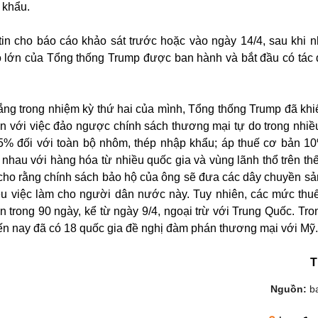
 khẩu.
tin cho báo cáo khảo sát trước hoặc vào ngày 14/4, sau khi n
 lớn của Tổng thống Trump được ban hành và bắt đầu có tác 
rắng trong nhiệm kỳ thứ hai của mình, Tổng thống Trump đã khiế
ộn với việc đảo ngược chính sách thương mại tự do trong nhiều
25% đối với toàn bộ nhôm, thép nhập khẩu; áp thuế cơ bản 1
nhau với hàng hóa từ nhiều quốc gia và vùng lãnh thổ trên thế
ho rằng chính sách bảo hộ của ông sẽ đưa các dây chuyền sản
ều việc làm cho người dân nước này. Tuy nhiên, các mức thu
trong 90 ngày, kể từ ngày 9/4, ngoại trừ với Trung Quốc. Tron
n nay đã có 18 quốc gia đề nghị đàm phán thương mại với Mỹ.
T
Nguồn:
b