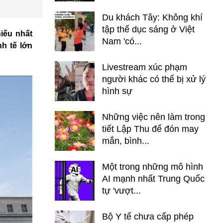
Du khách Tây: Không khí
tập thể dục sáng ở Việt
iếu nhất
Nam 'có...
h tế lớn
Livestream xúc phạm
người khác có thể bị xử lý
hình sự
Những việc nên làm trong
tiết Lập Thu để đón may
mắn, bình...
Một trong những mô hình
AI mạnh nhất Trung Quốc
tự 'vượt...
Bộ Y tế chưa cấp phép