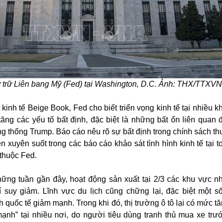
 trữ Liên bang Mỹ (Fed) tại Washington, D.C. Ảnh: THX/TTXVN
kinh tế Beige Book, Fed cho biết triển vọng kinh tế tại nhiều 
tăng các yếu tố bất định, đặc biệt là những bất ổn liên quan 
g thống Trump. Báo cáo nêu rõ sự bất định trong chính sách t
n xuyên suốt trong các báo cáo khảo sát tình hình kinh tế tại 
 thuộc Fed.
hững tuần gần đây, hoạt động sản xuất tại 2/3 các khu vực n
í suy giảm. Lĩnh vực du lịch cũng chững lại, đặc biệt một s
 quốc tế giảm mạnh. Trong khi đó, thị trường ô tô lại có mức t
mạnh” tại nhiều nơi, do người tiêu dùng tranh thủ mua xe trướ