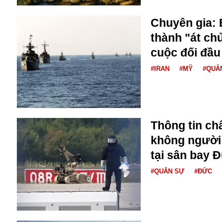
Bulagria
Chuyên gia: 
thành "át chủ
Crimea
cuộc đối đầu
Chính trị
#IRAN
#MỸ
#QUÂ
Công nghệ
Chuyện hay
Chuyện lạ
Cuộc sống quanh ta
Casino
Thông tin ch
Chiến tranh thương mại
không người l
Chi hội phụ nữ TTTM Mátxcơva
Chính trị Nga
tại sân bay 
Chợ Vòm
#QUÂN SỰ
#ĐỨC
Cảnh sát
Cấm bay
Cao tốc
Canada