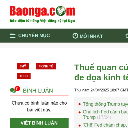
CHUYÊN MỤC
MỚI NHẤT
Trang chủ
Blockcha
Điểm tin chính
Dịch Covi
Thuế quan củ
#MỸ
#KINH TẾ
Cộng đồng
Thông ti
đe dọa kinh t
#FED
Cuộc sống quanh ta
Khám phá
Quảng cáo
Chính trị
0
BÌNH LUẬN
Thứ năm 24/04/2025
10:07
GMT
Chưa có bình luận nào cho
Tổng thống Trump tuyê
bài viết này.
Chủ tịch Fed cảnh báo
Trump
(17/04)
VIẾT BÌNH LUẬN
'Chê' Fed chậm chạp, 