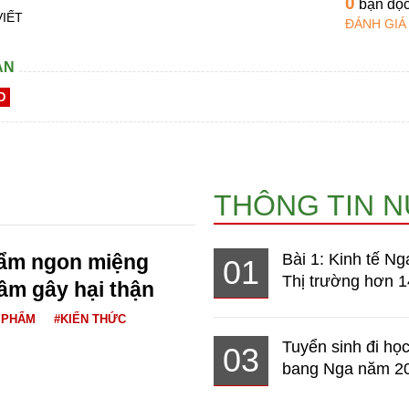
0
bạn đọ
VIẾT
ĐÁNH GIÁ
AN
D
THÔNG TIN 
hẩm ngon miệng
Bài 1: Kinh tế Ng
01
Thị trường hơn 1
ầm gây hại thận
 PHẨM
#KIẾN THỨC
Tuyển sinh đi học
03
bang Nga năm 2