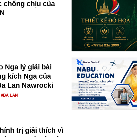
 chống chịu của
AN
 Nga lý giải bài
ng kích Nga của
Ba Lan Nawrocki
#BA LAN
ính trị giải thích vì