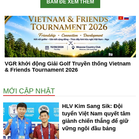
BẤM ĐỂ XEM THÊM
VGR khởi động Giải Golf Truyền thống Vietnam
& Friends Tournament 2026
MỚI CẬP NHẬT
HLV Kim Sang Sik: Đội
tuyển Việt Nam quyết tâm
giành chiến thắng để giữ
vững ngôi đầu bảng