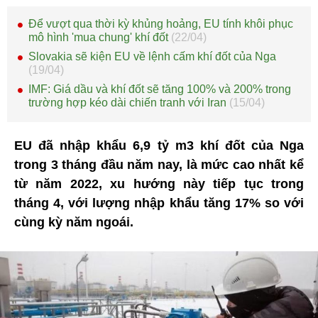
Để vượt qua thời kỳ khủng hoảng, EU tính khôi phục
mô hình 'mua chung' khí đốt
(22/04)
Slovakia sẽ kiện EU về lệnh cấm khí đốt của Nga
(19/04)
IMF: Giá dầu và khí đốt sẽ tăng 100% và 200% trong
trường hợp kéo dài chiến tranh với Iran
(15/04)
EU đã nhập khẩu 6,9 tỷ m3 khí đốt của Nga
trong 3 tháng đầu năm nay, là mức cao nhất kể
từ năm 2022, xu hướng này tiếp tục trong
tháng 4, với lượng nhập khẩu tăng 17% so với
cùng kỳ năm ngoái.