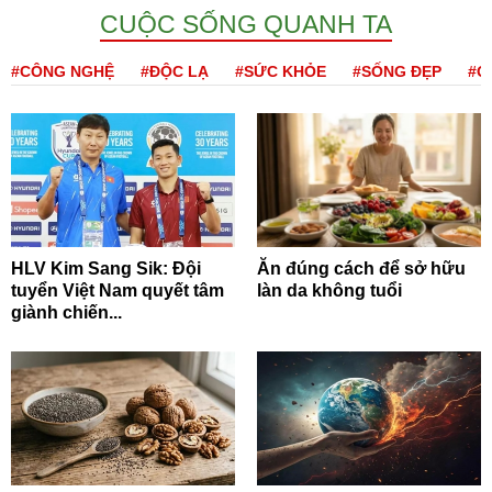
CUỘC SỐNG QUANH TA
#CÔNG NGHỆ
#ĐỘC LẠ
#SỨC KHỎE
#SỐNG ĐẸP
#Q
HLV Kim Sang Sik: Đội
Ăn đúng cách để sở hữu
tuyển Việt Nam quyết tâm
làn da không tuổi
giành chiến...