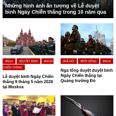
Những hình ảnh ấn tượng về Lễ duyệt
binh Ngày Chiến thắng trong 10 năm qua
#NGA
#DUYỆT BINH
#NGÀY
#XÃ HỘI
#ĐỜI SỐNG
#NGA
CHIẾN THẮNG
Nga tổng duyệt duyệt binh
Ngày Chiến thắng tại
Lễ duyệt binh Ngày Chiến
Quảng trường Đỏ
thắng 9 tháng 5 năm 2026
tại Moskva