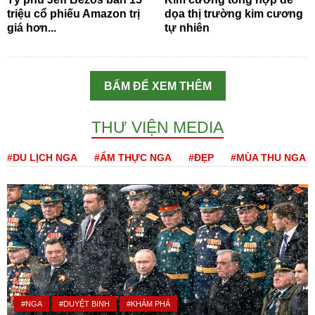
triệu cổ phiếu Amazon trị
dọa thị trường kim cương
giá hơn...
tự nhiên
BẤM ĐỂ XEM THÊM
THƯ VIỆN MEDIA
#DU LỊCH NGA
#ẨM THỰC NGA
#ĐẸP
#MÙA THU NGA
#NGA
#DUYỆT BINH
#KHÁM PHÁ