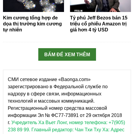
Kim cương tổng hợp đe
Tỷ phú Jeff Bezos bán 15
dọa thị trường kim cương
triệu cổ phiếu Amazon trị
tự nhiên
giá hơn 4 tỷ USD
BẤM ĐỂ XEM THÊM
СМИ сетевое издание «Baonga.com»
зарегистрировано в Федеральной службе по
надзору в сфере связи, информационных
технологий и массовых коммуникаций.
Регистрационный номер средства массовой
информации Эл № ФС77-73891 от 29 октября 2018
г.
Учредитель Ха Вьет Лонг, номер телефона: +7(905)
238 89 99.
Главный редактор: Чан Тхи Тху Ха: Адрес