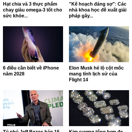
Hạt chia và 3 thực phẩm
"Kế hoạch đáng sợ": Các
chay giàu omega-3 tốt cho
nhà khoa học đề xuất giải
sức khỏe...
pháp gây...
6 điều cần biết về iPhone
Elon Musk hé lộ cột mốc
năm 2028
mang tính lịch sử của
Flight 14
Tỷ phú Jeff Bezos bán 15
Kim cương tổng hợp đe