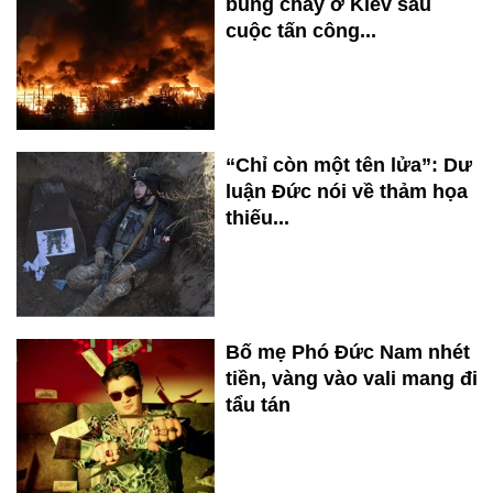
bùng cháy ở Kiev sau
cuộc tấn công...
“Chỉ còn một tên lửa”: Dư
luận Đức nói về thảm họa
thiếu...
Bố mẹ Phó Đức Nam nhét
tiền, vàng vào vali mang đi
tẩu tán