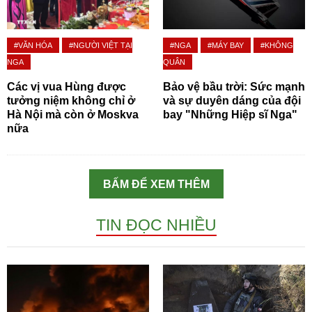
#VĂN HÓA
#NGƯỜI VIỆT TẠI
#NGA
#MÁY BAY
#KHÔNG
NGA
QUÂN
Các vị vua Hùng được
Bảo vệ bầu trời: Sức mạnh
tưởng niệm không chỉ ở
và sự duyên dáng của đội
Hà Nội mà còn ở Moskva
bay "Những Hiệp sĩ Nga"
nữa
BẤM ĐỂ XEM THÊM
TIN ĐỌC NHIỀU