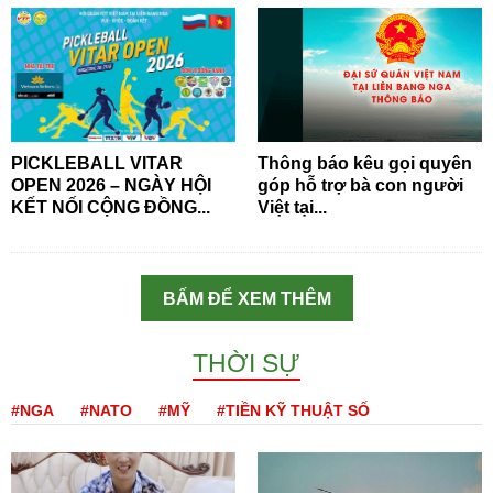
PICKLEBALL VITAR
Thông báo kêu gọi quyên
OPEN 2026 – NGÀY HỘI
góp hỗ trợ bà con người
KẾT NỐI CỘNG ĐỒNG...
Việt tại...
BẤM ĐỂ XEM THÊM
THỜI SỰ
#NGA
#NATO
#MỸ
#TIỀN KỸ THUẬT SỐ