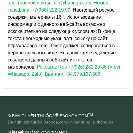
электронной почты: info@baonga.com; Номер
телефона: +7(960) 222 19 99.
Настоящий ресурс
содержит материалы 16+. Использование
информации с данного веб-сайта возможно
исключительно на следующих условиях: В конце
текста необходимо указывать ссылку на сайт
https://baonga.com. Текст должен копироваться в
первоначальном виде. Не допускается удаление
ссылки на данный веб-сайт из текстов
материалов.
Реклама: Rus +7(926) 282 29 86 (Viber,
Whatsapp, Zalo); Вьетнам +84.979.137.386.
TM
© BẢN QUYỀN THUỘC VỀ BAONGA.COM
Đề nghị ghi nguồn Baonga.com khi sử dụng lại thông tin
LIÊN HỆ QUẢNG CÁO TẠI NGA