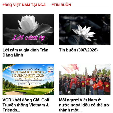
#ĐSQ VIỆT NAM TẠI NGA
#TIN BUỒN
Lời cảm tạ gia đình Trần
Tin buồn (30/7/2026)
Đăng Minh
VGR khởi động Giải Golf
Mỗi người Việt Nam ở
Truyền thống Vietnam &
nước ngoài đều có thể trở
Friends...
thành một...