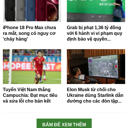
iPhone 18 Pro Max chưa
Grab bị phạt 1,36 tỷ đồng
ra mắt, song có nguy cơ
với 6 hành vi vi phạm quy
'cháy hàng'
định bảo vệ quyền...
Tuyển Việt Nam thắng
Elon Musk từ chối cho
Campuchia: Đạt mục tiêu
Ukraine dùng Starlink dẫn
và sửa lỗi cho bán kết
đường cho các đòn tập...
BẤM ĐỂ XEM THÊM