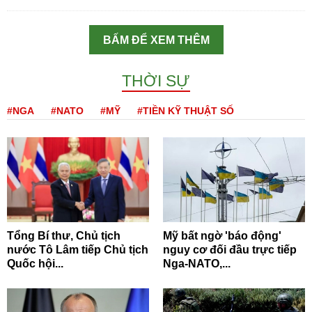
BẤM ĐỂ XEM THÊM
THỜI SỰ
#NGA
#NATO
#MỸ
#TIỀN KỸ THUẬT SỐ
Tổng Bí thư, Chủ tịch
Mỹ bất ngờ 'báo động'
nước Tô Lâm tiếp Chủ tịch
nguy cơ đối đầu trực tiếp
Quốc hội...
Nga-NATO,...