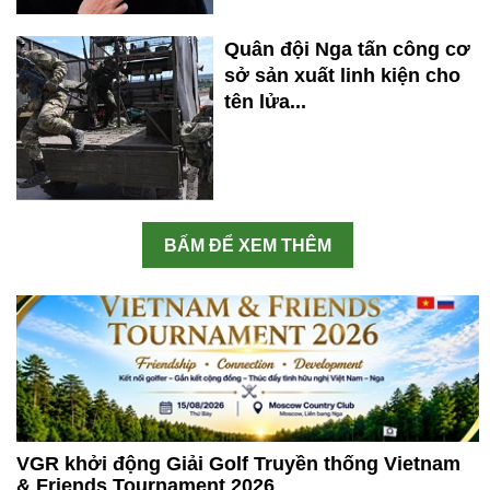
Quân đội Nga tấn công cơ
sở sản xuất linh kiện cho
tên lửa...
BẤM ĐỂ XEM THÊM
VGR khởi động Giải Golf Truyền thống Vietnam
& Friends Tournament 2026