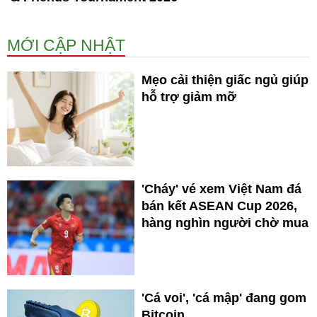
MỚI CẬP NHẬT
Mẹo cải thiện giấc ngủ giúp
hỗ trợ giảm mỡ
'Cháy' vé xem Việt Nam đá
bán kết ASEAN Cup 2026,
hàng nghìn người chờ mua
'Cá voi', 'cá mập' đang gom
Bitcoin