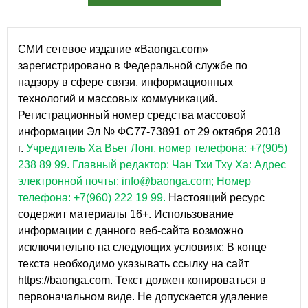
СМИ сетевое издание «Baonga.com»
зарегистрировано в Федеральной службе по
надзору в сфере связи, информационных
технологий и массовых коммуникаций.
Регистрационный номер средства массовой
информации Эл № ФС77-73891 от 29 октября 2018
г.
Учредитель Ха Вьет Лонг, номер телефона: +7(905)
238 89 99.
Главный редактор: Чан Тхи Тху Ха: Адрес
электронной почты: info@baonga.com; Номер
телефона: +7(960) 222 19 99.
Настоящий ресурс
содержит материалы 16+. Использование
информации с данного веб-сайта возможно
исключительно на следующих условиях: В конце
текста необходимо указывать ссылку на сайт
https://baonga.com. Текст должен копироваться в
первоначальном виде. Не допускается удаление