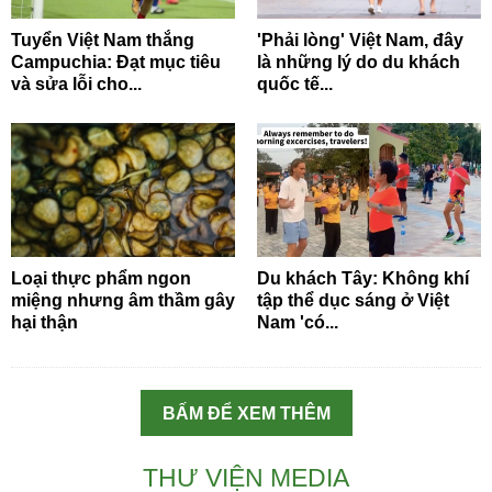
Tuyển Việt Nam thắng
'Phải lòng' Việt Nam, đây
Campuchia: Đạt mục tiêu
là những lý do du khách
và sửa lỗi cho...
quốc tế...
Loại thực phẩm ngon
Du khách Tây: Không khí
miệng nhưng âm thầm gây
tập thể dục sáng ở Việt
hại thận
Nam 'có...
BẤM ĐỂ XEM THÊM
THƯ VIỆN MEDIA