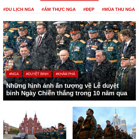
#DU LỊCH NGA
#ẨM THỰC NGA
#ĐẸP
#MÙA THU NGA
#NGA
#DUYỆT BINH
#KHÁM PHÁ
Những hình ảnh ấn tượng về Lễ duyệt
binh Ngày Chiến thắng trong 10 năm qua