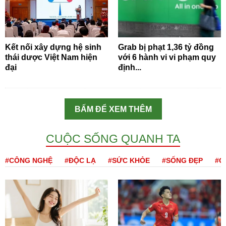
Kết nối xây dựng hệ sinh
Grab bị phạt 1,36 tỷ đồng
thái dược Việt Nam hiện
với 6 hành vi vi phạm quy
đại
định...
BẤM ĐỂ XEM THÊM
CUỘC SỐNG QUANH TA
#CÔNG NGHỆ
#ĐỘC LẠ
#SỨC KHỎE
#SỐNG ĐẸP
#Q