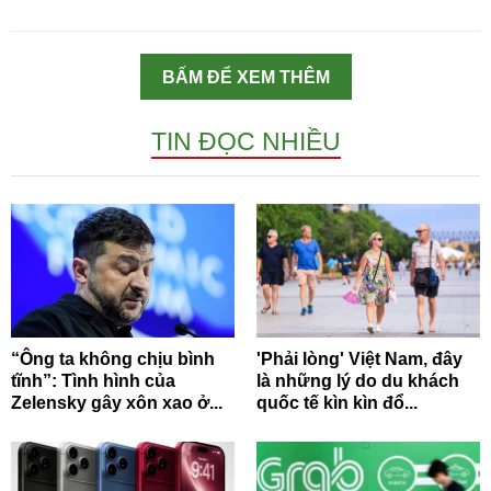
BẤM ĐỂ XEM THÊM
TIN ĐỌC NHIỀU
“Ông ta không chịu bình
'Phải lòng' Việt Nam, đây
tĩnh”: Tình hình của
là những lý do du khách
Zelensky gây xôn xao ở...
quốc tế kìn kìn đổ...