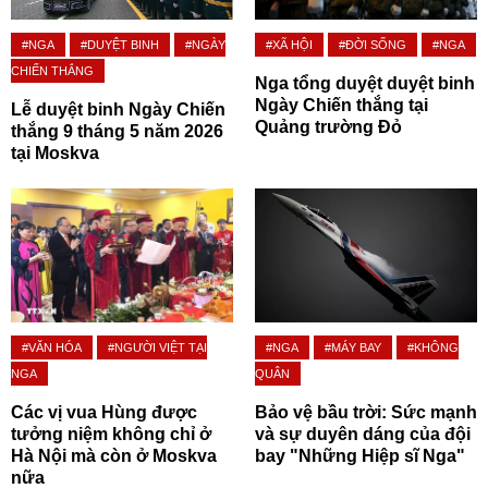
#NGA
#DUYỆT BINH
#NGÀY
#XÃ HỘI
#ĐỜI SỐNG
#NGA
CHIẾN THẮNG
Nga tổng duyệt duyệt binh
Ngày Chiến thắng tại
Lễ duyệt binh Ngày Chiến
Quảng trường Đỏ
thắng 9 tháng 5 năm 2026
tại Moskva
#VĂN HÓA
#NGƯỜI VIỆT TẠI
#NGA
#MÁY BAY
#KHÔNG
NGA
QUÂN
Các vị vua Hùng được
Bảo vệ bầu trời: Sức mạnh
tưởng niệm không chỉ ở
và sự duyên dáng của đội
Hà Nội mà còn ở Moskva
bay "Những Hiệp sĩ Nga"
nữa