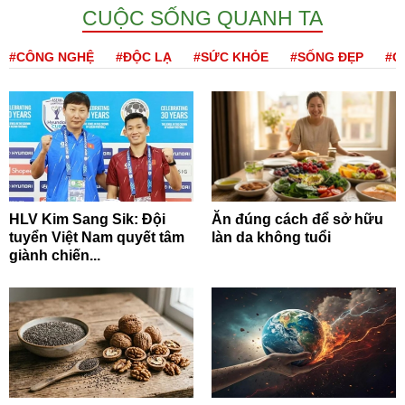
CUỘC SỐNG QUANH TA
#CÔNG NGHỆ
#ĐỘC LẠ
#SỨC KHỎE
#SỐNG ĐẸP
#Q
HLV Kim Sang Sik: Đội
Ăn đúng cách để sở hữu
tuyển Việt Nam quyết tâm
làn da không tuổi
giành chiến...