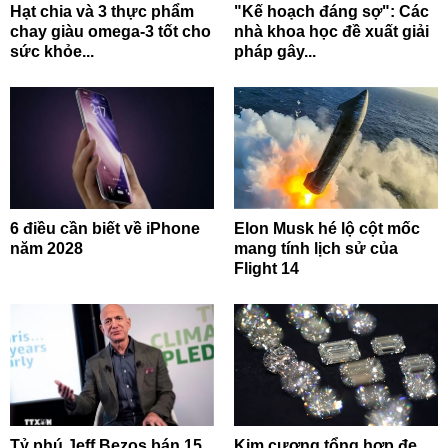
Hạt chia và 3 thực phẩm
"Kế hoạch đáng sợ": Các
chay giàu omega-3 tốt cho
nhà khoa học đề xuất giải
sức khỏe...
pháp gây...
6 điều cần biết về iPhone
Elon Musk hé lộ cột mốc
năm 2028
mang tính lịch sử của
Flight 14
Tỷ phú Jeff Bezos bán 15
Kim cương tổng hợp đe