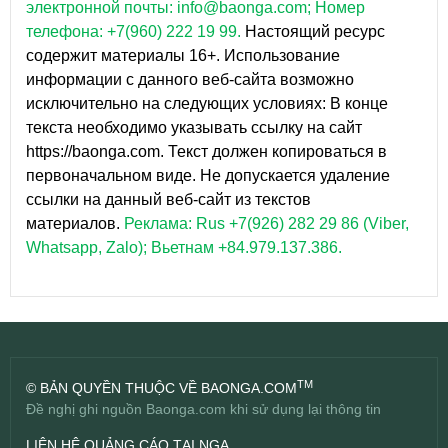
электронной почты: info@baonga.com; Номер
телефона: +7(960) 222 19 99.
Настоящий ресурс
содержит материалы 16+. Использование
информации с данного веб-сайта возможно
исключительно на следующих условиях: В конце
текста необходимо указывать ссылку на сайт
https://baonga.com. Текст должен копироваться в
первоначальном виде. Не допускается удаление
ссылки на данный веб-сайт из текстов
материалов.
Реклама: Rus +7(926) 282 29 86 (Viber,
Whatsapp, Zalo); Вьетнам +84.979.137.386.
TM
© BẢN QUYỀN THUỘC VỀ BAONGA.COM
Đề nghị ghi nguồn Baonga.com khi sử dụng lại thông tin
LIÊN HỆ QUẢNG CÁO TẠI NGA