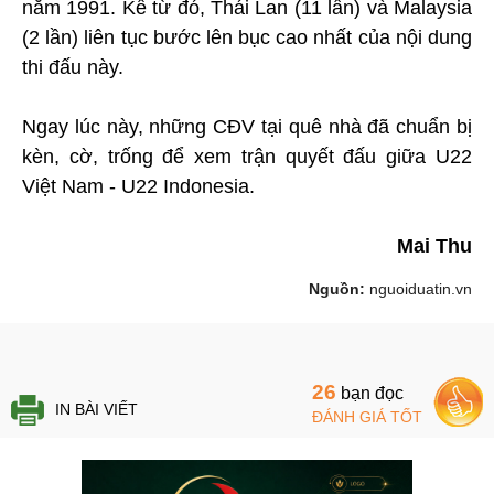
năm 1991. Kể từ đó, Thái Lan (11 lần) và Malaysia
(2 lần) liên tục bước lên bục cao nhất của nội dung
thi đấu này.
Ngay lúc này, những CĐV tại quê nhà đã chuẩn bị
kèn, cờ, trống để xem trận quyết đấu giữa U22
Việt Nam - U22 Indonesia.
Mai Thu
Nguồn:
nguoiduatin.vn
26
bạn đọc
IN BÀI VIẾT
ĐÁNH GIÁ TỐT