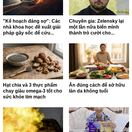
"Kế hoạch đáng sợ": Các
Chuyên gia: Zelensky lại
nhà khoa học đề xuất giải
một lần nữa biến mình
pháp gây sốc để cứu...
thành trò cười cho...
Hạt chia và 3 thực phẩm
Ăn đúng cách để sở hữu
chay giàu omega-3 tốt cho
làn da không tuổi
sức khỏe tim mạch