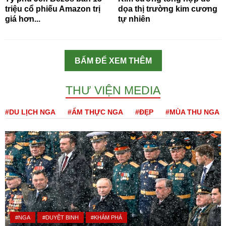
triệu cổ phiếu Amazon trị
dọa thị trường kim cương
giá hơn...
tự nhiên
BẤM ĐỂ XEM THÊM
THƯ VIỆN MEDIA
#DU LỊCH NGA
#ẨM THỰC NGA
#ĐẸP
#MÙA THU NGA
#NGA
#DUYỆT BINH
#KHÁM PHÁ