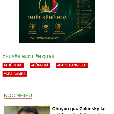
CHUYÊN MỤC LIÊN QUAN
#THỂ THAO
#BÓNG ĐÁ
#PARK HANG-SEO
#SEA GAMES
ĐỌC NHIỀU
Chuyên gia: Zelensky lại