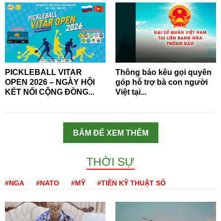
PICKLEBALL VITAR
Thông báo kêu gọi quyên
OPEN 2026 – NGÀY HỘI
góp hỗ trợ bà con người
KẾT NỐI CỘNG ĐỒNG...
Việt tại...
BẤM ĐỂ XEM THÊM
THỜI SỰ
#NGA
#NATO
#MỸ
#TIỀN KỸ THUẬT SỐ