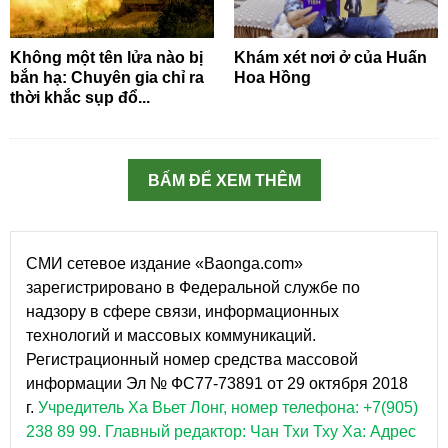
Không một tên lửa nào bị
Khám xét nơi ở của Huấn
bắn hạ: Chuyên gia chỉ ra
Hoa Hồng
thời khắc sụp đổ...
BẤM ĐỂ XEM THÊM
СМИ сетевое издание «Baonga.com»
зарегистрировано в Федеральной службе по
надзору в сфере связи, информационных
технологий и массовых коммуникаций.
Регистрационный номер средства массовой
информации Эл № ФС77-73891 от 29 октября 2018
г.
Учредитель Ха Вьет Лонг, номер телефона: +7(905)
238 89 99.
Главный редактор: Чан Тхи Тху Ха: Адрес