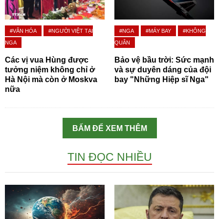
#VĂN HÓA
#NGƯỜI VIỆT TẠI
#NGA
#MÁY BAY
#KHÔNG
NGA
QUÂN
Các vị vua Hùng được
Bảo vệ bầu trời: Sức mạnh
tưởng niệm không chỉ ở
và sự duyên dáng của đội
Hà Nội mà còn ở Moskva
bay "Những Hiệp sĩ Nga"
nữa
BẤM ĐỂ XEM THÊM
TIN ĐỌC NHIỀU