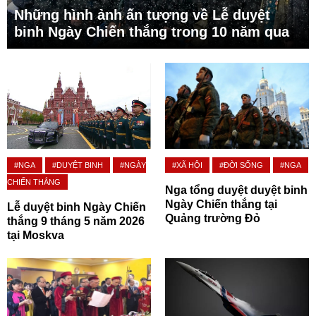
Những hình ảnh ấn tượng về Lễ duyệt
binh Ngày Chiến thắng trong 10 năm qua
#NGA
#DUYỆT BINH
#NGÀY
#XÃ HỘI
#ĐỜI SỐNG
#NGA
CHIẾN THẮNG
Nga tổng duyệt duyệt binh
Ngày Chiến thắng tại
Lễ duyệt binh Ngày Chiến
Quảng trường Đỏ
thắng 9 tháng 5 năm 2026
tại Moskva