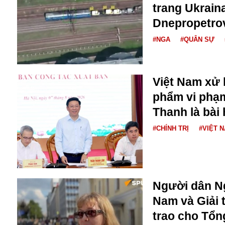
Dịch vụ
trang Ukraina
Diego Maradona
Dnepropetro
Di cư
Facebook
Dòng chảy phương Bắc 1
#NGA
#QUÂN SỰ
FED
Dải Gaza
Fansipan
F0
FLC
Việt Nam xử 
F-16
phẩm vi phạ
Thanh là bài 
#CHÍNH TRỊ
#VIỆT 
Gương sáng
Người dân Ng
Golf
Nam và Giải 
Giáng sinh
trao cho Tổng
GDP