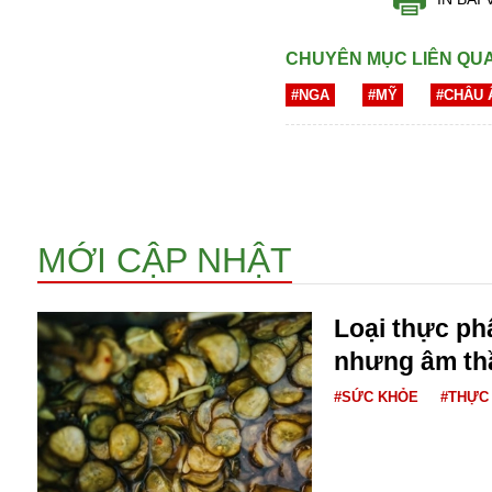
CHUYÊN MỤC LIÊN QU
#NGA
#MỸ
#CHÂU 
Bói toán
MỚI CẬP NHẬT
Bóng đá
Bill Gates
BĐS
Loại thực p
Bí ẩn
Bitcoin
nhưng âm th
Bamboo Airways
#SỨC KHỎE
#THỰC
Báo Nga có gì?
Biển Đông
Barrack Obama
Bắc Kinh