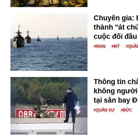
Buôn bán ở Nga
Bộ Quốc phòng
Chuyên gia: 
Bác Hồ
thành "át chủ
Bộ Y tế
cuộc đối đầu
Bão tuyết
Bệnh viện
#IRAN
#MỸ
#QUÂ
Bản quyền
Bảo tàng
Blockchain
Bộ Ngoại giao
Bình Dương
Thông tin ch
Biển Đen
không người l
Boeing
tại sân bay 
Bình Định
Bulgaria
#QUÂN SỰ
#ĐỨC
Biến chủng
Baikal
Bakhmut