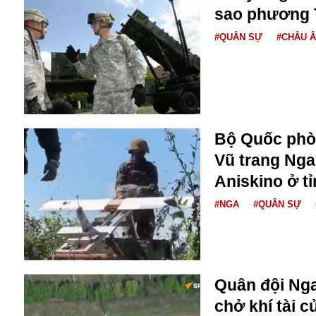
Campuchia
sao phương T
Chính phủ
Chính sách
#QUÂN SỰ
#CHÂU 
Covid-19
Cổ phiếu
Cuốn sách
Donald Trump
Công dân
Du lịch Nga
Chống dịch
Du lịch
Bộ Quốc phò
Cuộc sống
Du học
Cà phê
Vũ trang Nga
Du học Tâm Phong
Camera
Aniskino ở t
Donbass
Công nghiệp
Diễn viên
#NGA
#QUÂN SỰ
Covid-19 tại Nga
Elon Musk
Dubai
Chiến tranh lạnh
Emmanuel Macron
Do thái
CIA
Estonia
Doanh nghiệp
ECOWAS
Dạy con
Quân đội Nga
Du khách Nga
Du học sinh
chở khí tài 