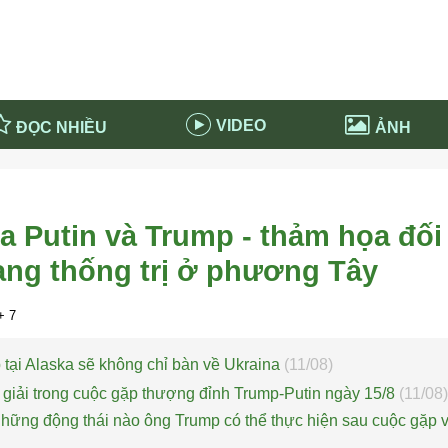
VIDEO
ĐỌC NHIỀU
ẢNH
in và ứng dụng
Tiêu điểm Covid-19
d-19 tại Nga
Thời sự
a Putin và Trump - thảm họa đối
n nước Nga
NABU EDUCATION
ang thống trị ở phương Tây
 nước Nga
Tử vi hàng ngày
 Nga - Việt Nam
Phân tích chính trị
 7
tại Alaska sẽ không chỉ bàn về Ukraina
(11/08)
 giải trong cuộc gặp thượng đỉnh Trump-Putin ngày 15/8
(11/08)
hững động thái nào ông Trump có thể thực hiện sau cuộc gặp 