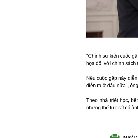
Alibaba
Angela Merkel
Aeroflot
ASEAN
Argentina
Ai
Azovstal
"Chính sự kiện cuộc gặ
họa đối với chính sách 
Nếu cuộc gặp này diễn 
diễn ra ở đâu nữa", ông
Theo nhà triết học, bê
những thế lực rất có ả
IN BÀI 