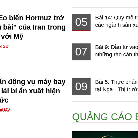
Eo biển Hormuz trở
Bài 14: Quy mô t
05
các ngành sản xuấ
 bài" của Iran trong
 với Mỹ
N SỰ
Bài 9: Đầu tư và
07
Những rào cản th
ấn động vụ máy bay
Bài 5: Thực phẩm
09
tại Nga - Thị trườ
ái bí ẩn xuất hiện
Đức
#UAV
QUẢNG CÁO 