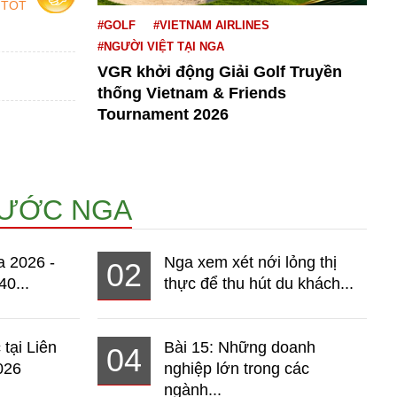
 TỐT
#GOLF
#VIETNAM AIRLINES
#NGƯỜI VIỆT TẠI NGA
VGR khởi động Giải Golf Truyền
thống Vietnam & Friends
Tournament 2026
NƯỚC NGA
a 2026 -
Nga xem xét nới lỏng thị
02
40...
thực để thu hút du khách...
 tại Liên
Bài 15: Những doanh
04
026
nghiệp lớn trong các
ngành...