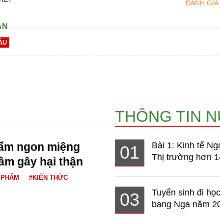
ĐÁNH GIÁ
AN
ÂU
THÔNG TIN 
hẩm ngon miệng
Bài 1: Kinh tế Ng
01
Thị trường hơn 1
ầm gây hại thận
 PHẨM
#KIẾN THỨC
Tuyển sinh đi học
03
bang Nga năm 2