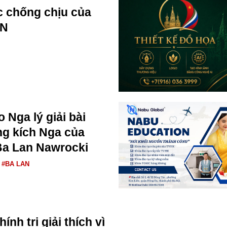
 chống chịu của
AN
 Nga lý giải bài
ng kích Nga của
Ba Lan Nawrocki
#BA LAN
ính trị giải thích vì