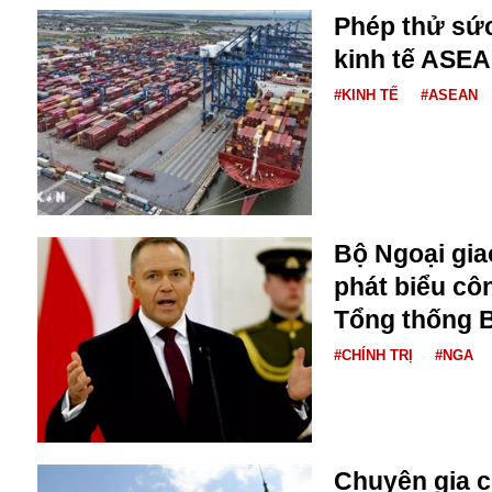
Bulagria
Phép thử sức
kinh tế ASE
#KINH TẾ
#ASEAN
Crimea
Chính trị
Công nghệ
Chuyện hay
Chuyện lạ
Cuộc sống quanh ta
Bộ Ngoại giao
Casino
phát biểu cô
Chiến tranh thương mại
Chi hội phụ nữ TTTM Mátxcơva
Tổng thống 
Chính trị Nga
#CHÍNH TRỊ
#NGA
Chợ Vòm
Cảnh sát
Cấm bay
Cao tốc
Canada
Chuyên gia ch