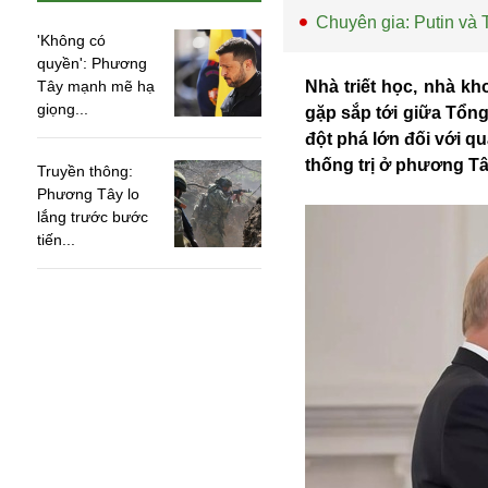
Chuyên gia: Putin và
'Không có
quyền': Phương
Tây mạnh mẽ hạ
Nhà triết học, nhà k
giọng...
gặp sắp tới giữa Tổn
đột phá lớn đối với q
thống trị ở phương Tâ
Truyền thông:
Phương Tây lo
lắng trước bước
tiến...
An ninh
Anh
Australia
Amazon
Army Games
Apple