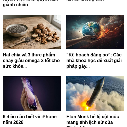
giành chiến...
Hạt chia và 3 thực phẩm
"Kế hoạch đáng sợ": Các
chay giàu omega-3 tốt cho
nhà khoa học đề xuất giải
sức khỏe...
pháp gây...
6 điều cần biết về iPhone
Elon Musk hé lộ cột mốc
năm 2028
mang tính lịch sử của