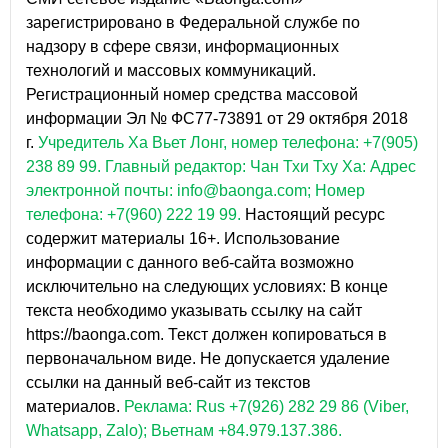
зарегистрировано в Федеральной службе по
надзору в сфере связи, информационных
технологий и массовых коммуникаций.
Регистрационный номер средства массовой
информации Эл № ФС77-73891 от 29 октября 2018
г.
Учредитель Ха Вьет Лонг, номер телефона: +7(905)
238 89 99.
Главный редактор: Чан Тхи Тху Ха: Адрес
электронной почты: info@baonga.com; Номер
телефона: +7(960) 222 19 99.
Настоящий ресурс
содержит материалы 16+. Использование
информации с данного веб-сайта возможно
исключительно на следующих условиях: В конце
текста необходимо указывать ссылку на сайт
https://baonga.com. Текст должен копироваться в
первоначальном виде. Не допускается удаление
ссылки на данный веб-сайт из текстов
материалов.
Реклама: Rus +7(926) 282 29 86 (Viber,
Whatsapp, Zalo); Вьетнам +84.979.137.386.