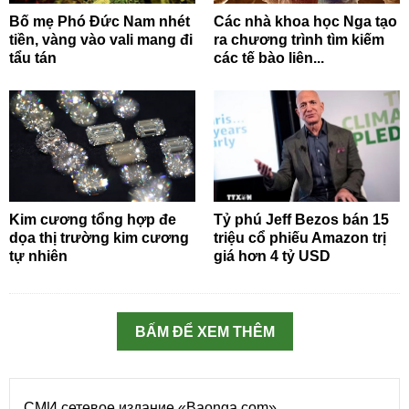
Bố mẹ Phó Đức Nam nhét
Các nhà khoa học Nga tạo
tiền, vàng vào vali mang đi
ra chương trình tìm kiếm
tẩu tán
các tế bào liên...
Kim cương tổng hợp đe
Tỷ phú Jeff Bezos bán 15
dọa thị trường kim cương
triệu cổ phiếu Amazon trị
tự nhiên
giá hơn 4 tỷ USD
BẤM ĐỂ XEM THÊM
СМИ сетевое издание «Baonga.com»