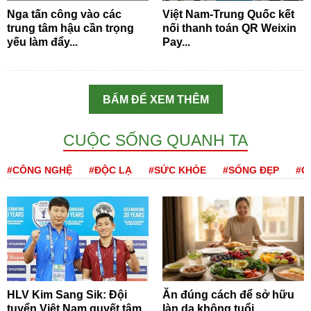
Nga tấn công vào các
Việt Nam-Trung Quốc kết
trung tâm hậu cần trọng
nối thanh toán QR Weixin
yếu làm đẩy...
Pay...
BẤM ĐỂ XEM THÊM
CUỘC SỐNG QUANH TA
#CÔNG NGHỆ
#ĐỘC LẠ
#SỨC KHỎE
#SỐNG ĐẸP
#Q
HLV Kim Sang Sik: Đội
Ăn đúng cách để sở hữu
tuyển Việt Nam quyết tâm
làn da không tuổi