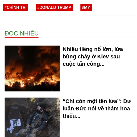
#CHÍNH TRỊ
#DONALD TRUMP
#MỸ
ĐỌC NHIỀU
Nhiều tiếng nổ lớn, lửa
bùng cháy ở Kiev sau
cuộc tấn công...
“Chỉ còn một tên lửa”: Dư
luận Đức nói về thảm họa
thiếu...