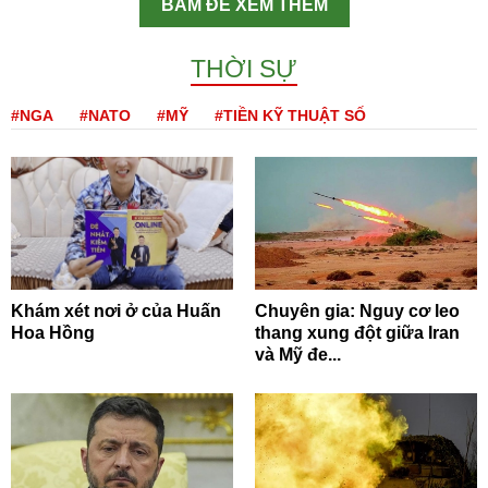
BẤM ĐỂ XEM THÊM
THỜI SỰ
#NGA
#NATO
#MỸ
#TIỀN KỸ THUẬT SỐ
Khám xét nơi ở của Huấn
Chuyên gia: Nguy cơ leo
Hoa Hồng
thang xung đột giữa Iran
và Mỹ đe...