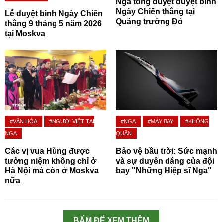
Nga tổng duyệt duyệt binh
Ngày Chiến thắng tại
Lễ duyệt binh Ngày Chiến
Quảng trường Đỏ
thắng 9 tháng 5 năm 2026
tại Moskva
#VĂN HÓA
#NGƯỜI VIỆT TẠI
#NGA
#MÁY BAY
#KHÔNG
NGA
QUÂN
Các vị vua Hùng được
Bảo vệ bầu trời: Sức mạnh
tưởng niệm không chỉ ở
và sự duyên dáng của đội
Hà Nội mà còn ở Moskva
bay "Những Hiệp sĩ Nga"
nữa
BẤM ĐỂ XEM THÊM