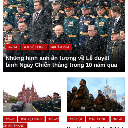
#NGA
#DUYỆT BINH
#KHÁM PHÁ
Những hình ảnh ấn tượng về Lễ duyệt
binh Ngày Chiến thắng trong 10 năm qua
#NGA
#DUYỆT BINH
#NGÀY
#XÃ HỘI
#ĐỜI SỐNG
#NGA
CHIẾN THẮNG