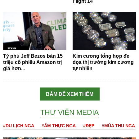
Flight 14
Tỷ phú Jeff Bezos bán 15
Kim cương tổng hợp đe
triệu cổ phiếu Amazon trị
dọa thị trường kim cương
giá hơn...
tự nhiên
BẤM ĐỂ XEM THÊM
THƯ VIỆN MEDIA
#DU LỊCH NGA
#ẨM THỰC NGA
#ĐẸP
#MÙA THU NGA