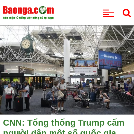
CHUYÊN MỤC
CNN: Tổng thống Trump cấm
người dân một số quốc gia