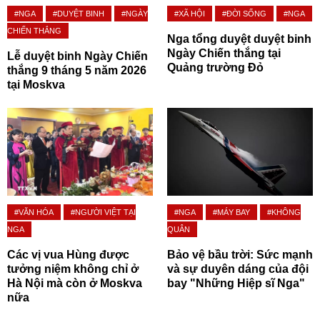
#NGA
#DUYỆT BINH
#NGÀY
#XÃ HỘI
#ĐỜI SỐNG
#NGA
CHIẾN THẮNG
Nga tổng duyệt duyệt binh
Ngày Chiến thắng tại
Lễ duyệt binh Ngày Chiến
Quảng trường Đỏ
thắng 9 tháng 5 năm 2026
tại Moskva
#VĂN HÓA
#NGƯỜI VIỆT TẠI
#NGA
#MÁY BAY
#KHÔNG
NGA
QUÂN
Các vị vua Hùng được
Bảo vệ bầu trời: Sức mạnh
tưởng niệm không chỉ ở
và sự duyên dáng của đội
Hà Nội mà còn ở Moskva
bay "Những Hiệp sĩ Nga"
nữa