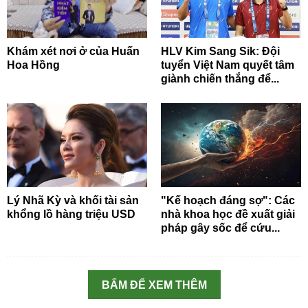
Khám xét nơi ở của Huấn
HLV Kim Sang Sik: Đội
Hoa Hồng
tuyển Việt Nam quyết tâm
giành chiến thắng để...
Lý Nhã Kỳ và khối tài sản
"Kế hoạch đáng sợ": Các
khổng lồ hàng triệu USD
nhà khoa học đề xuất giải
pháp gây sốc để cứu...
BẤM ĐỂ XEM THÊM