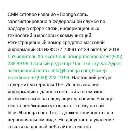
СМИ сетевое издание «Baonga.com»
зарегистрировано в Федеральной службе по
надзору в сфере связи, информационных
технологий и массовых коммуникаций.
Регистрационный номер средства массовой
информации Эл № ФС77-73891 от 29 октября 2018
г.
Учредитель Ха Вьет Лонг, номер телефона: +7(905)
238 89 99.
Главный редактор: Чан Тхи Тху Ха: Адрес
электронной почты: info@baonga.com; Номер
телефона: +7(960) 222 19 99.
Настоящий ресурс
содержит материалы 16+. Использование
информации с данного веб-сайта возможно
исключительно на следующих условиях: В конце
текста необходимо указывать ссылку на сайт
https://baonga.com. Текст должен копироваться в
первоначальном виде. Не допускается удаление
ссылки на данный веб-сайт из текстов