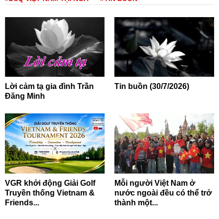
Lời cảm tạ gia đình Trần
Tin buồn (30/7/2026)
Đăng Minh
VGR khởi động Giải Golf
Mỗi người Việt Nam ở
Truyền thống Vietnam &
nước ngoài đều có thể trở
Friends...
thành một...