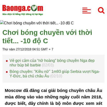
CHUYÊN MỤC
Chơi bóng chuyền với thời
tiết... -10 độ C
Thứ năm 27/12/2018
04:51
GMT + 7
Vẻ gợi cảm của “nữ hoàng” bóng chuyền Nga đẹp
như búp bê barbie
(02/03)
Bóng chuyền: "Kiều nữ" 1m93 giúp Serbia vượt Nga-
Ý-Đức, bá chủ châu Âu
(02/10)
Moscow đã đăng cai giải bóng chuyền châu Âu
mùa đông vào vào những ngày cuối năm 2018,
được biết, đây chính là bộ môn được xem xét