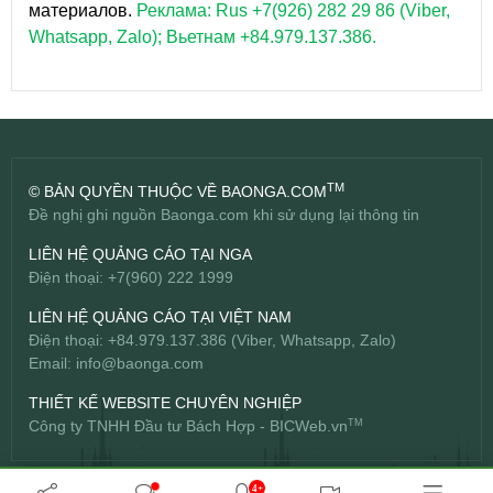
материалов.
Реклама: Rus +7(926) 282 29 86 (Viber,
Whatsapp, Zalo); Вьетнам +84.979.137.386.
TM
© BẢN QUYỀN THUỘC VỀ BAONGA.COM
Đề nghị ghi nguồn Baonga.com khi sử dụng lại thông tin
LIÊN HỆ QUẢNG CÁO TẠI NGA
Điện thoại: +7(960) 222 1999
LIÊN HỆ QUẢNG CÁO TẠI VIỆT NAM
Điện thoại: +84.979.137.386 (Viber, Whatsapp, Zalo)
Email:
info@baonga.com
THIẾT KẾ WEBSITE CHUYÊN NGHIỆP
Công ty TNHH Đầu tư Bách Hợp -
BICWeb.vn
TM
4+