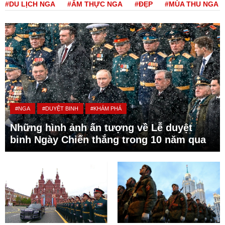
#DU LỊCH NGA
#ẨM THỰC NGA
#ĐẸP
#MÙA THU NGA
#NGA
#DUYỆT BINH
#KHÁM PHÁ
Những hình ảnh ấn tượng về Lễ duyệt
binh Ngày Chiến thắng trong 10 năm qua