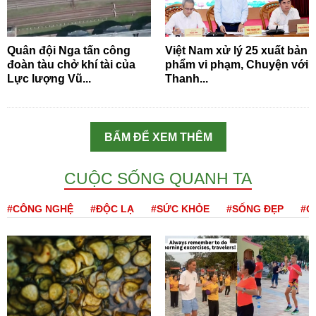
Quân đội Nga tấn công
Việt Nam xử lý 25 xuất bản
đoàn tàu chở khí tài của
phẩm vi phạm, Chuyện với
Lực lượng Vũ...
Thanh...
BẤM ĐỂ XEM THÊM
CUỘC SỐNG QUANH TA
#CÔNG NGHỆ
#ĐỘC LẠ
#SỨC KHỎE
#SỐNG ĐẸP
#Q