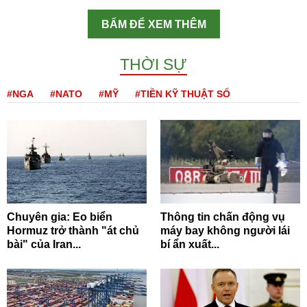
BẤM ĐỂ XEM THÊM
THỜI SỰ
#NGA
#NATO
#MỸ
#TIỀN KỸ THUẬT SỐ
Chuyên gia: Eo biển
Thông tin chấn động vụ
Hormuz trở thành "át chủ
máy bay không người lái
bài" của Iran...
bí ẩn xuất...