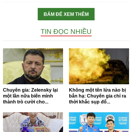
BẤM ĐỂ XEM THÊM
TIN ĐỌC NHIỀU
Chuyên gia: Zelensky lại
Không một tên lửa nào bị
một lần nữa biến mình
bắn hạ: Chuyên gia chỉ ra
thành trò cười cho...
thời khắc sụp đổ...