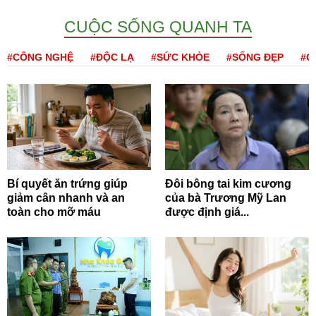
CUỘC SỐNG QUANH TA
#CÔNG NGHỆ
#ĐỘC LẠ
#SỨC KHỎE
#SỐNG ĐẸP
#Q
Bí quyết ăn trứng giúp
Đôi bông tai kim cương
giảm cân nhanh và an
của bà Trương Mỹ Lan
toàn cho mỡ máu
được định giá...