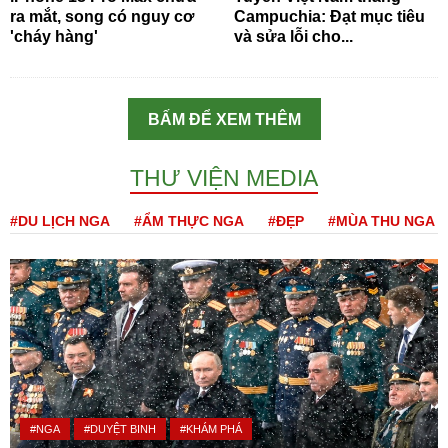
ra mắt, song có nguy cơ
Campuchia: Đạt mục tiêu
'cháy hàng'
và sửa lỗi cho...
BẤM ĐỂ XEM THÊM
THƯ VIỆN MEDIA
#DU LỊCH NGA
#ẨM THỰC NGA
#ĐẸP
#MÙA THU NGA
#NGA
#DUYỆT BINH
#KHÁM PHÁ