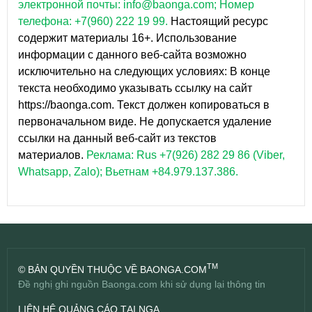
электронной почты: info@baonga.com; Номер
телефона: +7(960) 222 19 99.
Настоящий ресурс
содержит материалы 16+. Использование
информации с данного веб-сайта возможно
исключительно на следующих условиях: В конце
текста необходимо указывать ссылку на сайт
https://baonga.com. Текст должен копироваться в
первоначальном виде. Не допускается удаление
ссылки на данный веб-сайт из текстов
материалов.
Реклама: Rus +7(926) 282 29 86 (Viber,
Whatsapp, Zalo); Вьетнам +84.979.137.386.
TM
© BẢN QUYỀN THUỘC VỀ BAONGA.COM
Đề nghị ghi nguồn Baonga.com khi sử dụng lại thông tin
LIÊN HỆ QUẢNG CÁO TẠI NGA