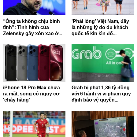
“Ông ta không chịu bình
'Phải lòng' Việt Nam, đây
tĩnh”: Tình hình của
là những lý do du khách
Zelensky gây xôn xao ở...
quốc tế kìn kìn đổ...
iPhone 18 Pro Max chưa
Grab bị phạt 1,36 tỷ đồng
ra mắt, song có nguy cơ
với 6 hành vi vi phạm quy
'cháy hàng'
định bảo vệ quyền...