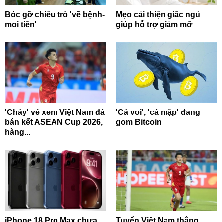
Bóc gỡ chiêu trò 'vẽ bệnh-
Mẹo cải thiện giấc ngủ
moi tiền'
giúp hỗ trợ giảm mỡ
'Cháy' vé xem Việt Nam đá
'Cá voi', 'cá mập' đang
bán kết ASEAN Cup 2026,
gom Bitcoin
hàng...
iPhone 18 Pro Max chưa
Tuyển Việt Nam thắng