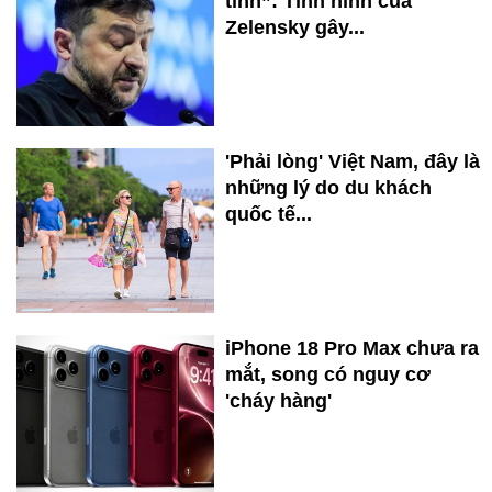
tĩnh”: Tình hình của
Zelensky gây...
'Phải lòng' Việt Nam, đây là
những lý do du khách
quốc tế...
iPhone 18 Pro Max chưa ra
mắt, song có nguy cơ
'cháy hàng'