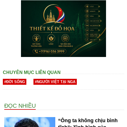
CHUYÊN MỤC LIÊN QUAN
#ĐỜI SỐNG
#NGƯỜI VIỆT TẠI NGA
ĐỌC NHIỀU
“Ông ta không chịu bình