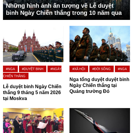
Những hình ảnh ấn tượng về Lễ duyệt
binh Ngày Chiến thắng trong 10 năm qua
#NGA
#DUYỆT BINH
#NGÀY
#XÃ HỘI
#ĐỜI SỐNG
#NGA
CHIẾN THẮNG
Nga tổng duyệt duyệt binh
Ngày Chiến thắng tại
Lễ duyệt binh Ngày Chiến
Quảng trường Đỏ
thắng 9 tháng 5 năm 2026
tại Moskva