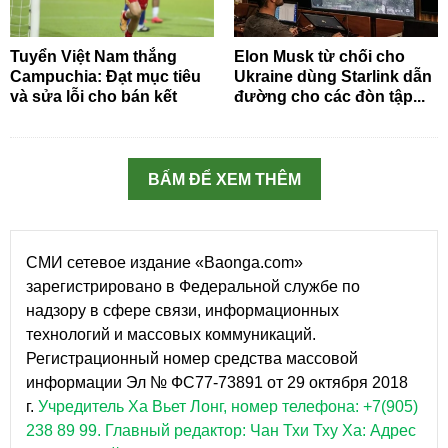
Tuyển Việt Nam thắng
Elon Musk từ chối cho
Campuchia: Đạt mục tiêu
Ukraine dùng Starlink dẫn
và sửa lỗi cho bán kết
đường cho các đòn tập...
BẤM ĐỂ XEM THÊM
СМИ сетевое издание «Baonga.com»
зарегистрировано в Федеральной службе по
надзору в сфере связи, информационных
технологий и массовых коммуникаций.
Регистрационный номер средства массовой
информации Эл № ФС77-73891 от 29 октября 2018
г.
Учредитель Ха Вьет Лонг, номер телефона: +7(905)
238 89 99.
Главный редактор: Чан Тхи Тху Ха: Адрес