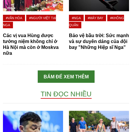
#VĂN HÓA
#NGƯỜI VIỆT TẠI
#NGA
#MÁY BAY
#KHÔNG
NGA
QUÂN
Các vị vua Hùng được
Bảo vệ bầu trời: Sức mạnh
tưởng niệm không chỉ ở
và sự duyên dáng của đội
Hà Nội mà còn ở Moskva
bay "Những Hiệp sĩ Nga"
nữa
BẤM ĐỂ XEM THÊM
TIN ĐỌC NHIỀU