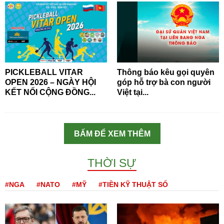
PICKLEBALL VITAR
Thông báo kêu gọi quyên
OPEN 2026 – NGÀY HỘI
góp hỗ trợ bà con người
KẾT NỐI CỘNG ĐỒNG...
Việt tại...
BẤM ĐỂ XEM THÊM
THỜI SỰ
#NGA
#NATO
#MỸ
#TIỀN KỸ THUẬT SỐ