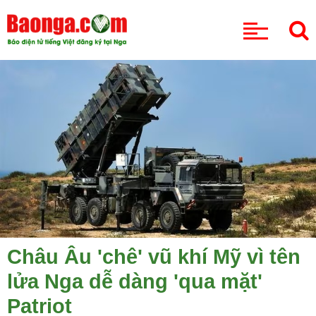
CHUYÊN MỤC
Châu Âu 'chê' vũ khí Mỹ vì tên
lửa Nga dễ dàng 'qua mặt'
Patriot