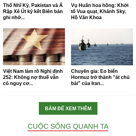
Thổ Nhĩ Kỳ, Pakistan và Ả
Vụ Huấn hoa hồng: Khởi
Rập Xê Út ký kết Biên bản
tố Vua quạt, Khánh Sky,
ghi nhớ...
Hồ Văn Khoa
Việt Nam làm rõ Nghị định
Chuyên gia: Eo biển
252: Không nợ thuế vẫn
Hormuz trở thành "át chủ
có nguy cơ...
bài" của Iran...
BẤM ĐỂ XEM THÊM
CUỘC SỐNG QUANH TA