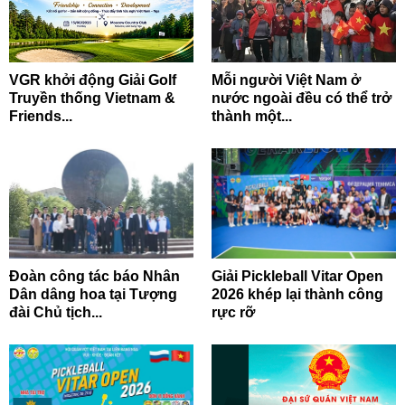
VGR khởi động Giải Golf
Mỗi người Việt Nam ở
Truyền thống Vietnam &
nước ngoài đều có thể trở
Friends...
thành một...
Đoàn công tác báo Nhân
Giải Pickleball Vitar Open
Dân dâng hoa tại Tượng
2026 khép lại thành công
đài Chủ tịch...
rực rỡ