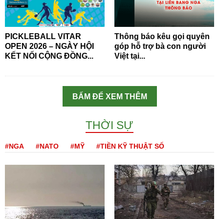
PICKLEBALL VITAR
Thông báo kêu gọi quyên
OPEN 2026 – NGÀY HỘI
góp hỗ trợ bà con người
KẾT NỐI CỘNG ĐỒNG...
Việt tại...
BẤM ĐỂ XEM THÊM
THỜI SỰ
#NGA
#NATO
#MỸ
#TIỀN KỸ THUẬT SỐ