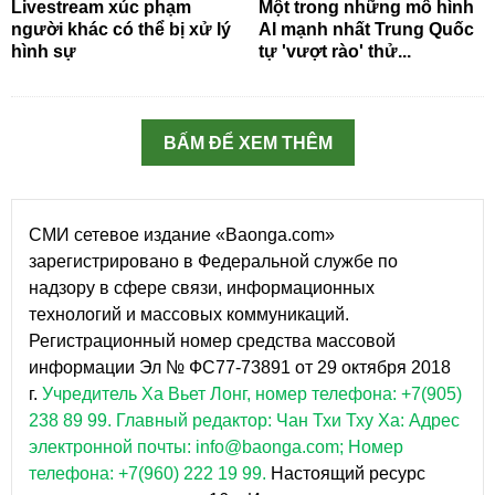
Livestream xúc phạm
Một trong những mô hình
người khác có thể bị xử lý
AI mạnh nhất Trung Quốc
hình sự
tự 'vượt rào' thử...
BẤM ĐỂ XEM THÊM
СМИ сетевое издание «Baonga.com»
зарегистрировано в Федеральной службе по
надзору в сфере связи, информационных
технологий и массовых коммуникаций.
Регистрационный номер средства массовой
информации Эл № ФС77-73891 от 29 октября 2018
г.
Учредитель Ха Вьет Лонг, номер телефона: +7(905)
238 89 99.
Главный редактор: Чан Тхи Тху Ха: Адрес
электронной почты: info@baonga.com; Номер
телефона: +7(960) 222 19 99.
Настоящий ресурс