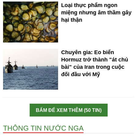
Loại thực phẩm ngon
miệng nhưng âm thầm gây
hại thận
Chuyên gia: Eo biển
Hormuz trở thành "át chủ
bài" của Iran trong cuộc
đối đầu với Mỹ
BẤM ĐỂ XEM THÊM (50 TIN)
THÔNG TIN NƯỚC NGA