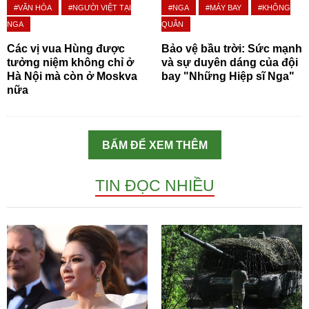
#VĂN HÓA
#NGƯỜI VIỆT TẠI
#NGA
#MÁY BAY
#KHÔNG
NGA
QUÂN
Các vị vua Hùng được
Bảo vệ bầu trời: Sức mạnh
tưởng niệm không chỉ ở
và sự duyên dáng của đội
Hà Nội mà còn ở Moskva
bay "Những Hiệp sĩ Nga"
nữa
BẤM ĐỂ XEM THÊM
TIN ĐỌC NHIỀU