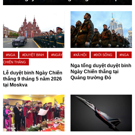
#NGA
#DUYỆT BINH
#NGÀY
#XÃ HỘI
#ĐỜI SỐNG
#NGA
CHIẾN THẮNG
Nga tổng duyệt duyệt binh
Ngày Chiến thắng tại
Lễ duyệt binh Ngày Chiến
Quảng trường Đỏ
thắng 9 tháng 5 năm 2026
tại Moskva