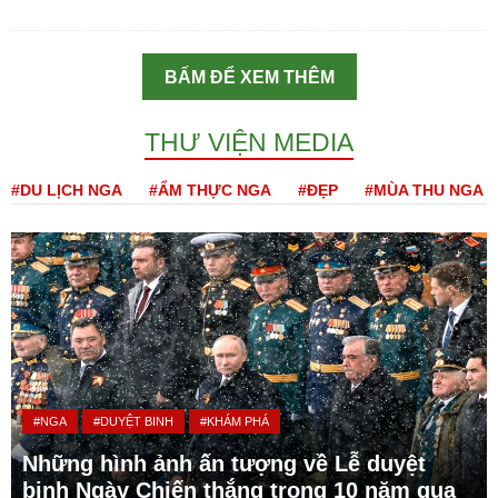
BẤM ĐỂ XEM THÊM
THƯ VIỆN MEDIA
#DU LỊCH NGA
#ẨM THỰC NGA
#ĐẸP
#MÙA THU NGA
#NGA
#DUYỆT BINH
#KHÁM PHÁ
Những hình ảnh ấn tượng về Lễ duyệt
binh Ngày Chiến thắng trong 10 năm qua