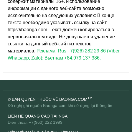
содержит материалы 16+. Использование
информации с данного веб-сайта возможно
исключительно на следующих условиях: В конце
текста необходимо указывать ссылку на сайт
https://baonga.com. Текст должен копироваться в
первоначальном виде. Не допускается удаление
ссылки на данный веб-сайт из текстов
материалов.
Реклама: Rus +7(926) 282 29 86 (Viber,
Whatsapp, Zalo); Вьетнам +84.979.137.386.
TM
© BẢN QUYỀN THUỘC VỀ BAONGA.COM
Đề nghị ghi nguồn Baonga.com khi sử dụng lại thông tin
LIÊN HỆ QUẢNG CÁO TẠI NGA
Điện thoại: +7(960) 222 1999