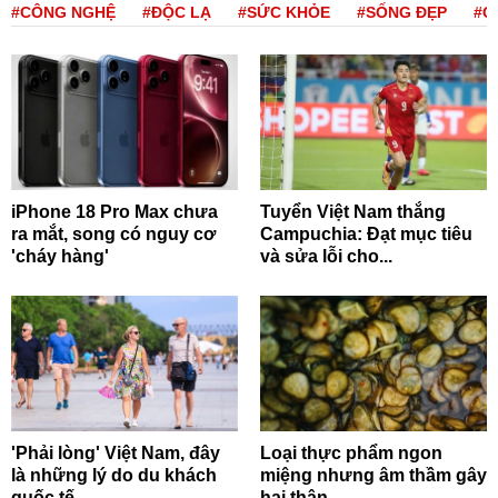
#CÔNG NGHỆ
#ĐỘC LẠ
#SỨC KHỎE
#SỐNG ĐẸP
#Q
iPhone 18 Pro Max chưa
Tuyển Việt Nam thắng
ra mắt, song có nguy cơ
Campuchia: Đạt mục tiêu
'cháy hàng'
và sửa lỗi cho...
'Phải lòng' Việt Nam, đây
Loại thực phẩm ngon
là những lý do du khách
miệng nhưng âm thầm gây
quốc tế...
hại thận