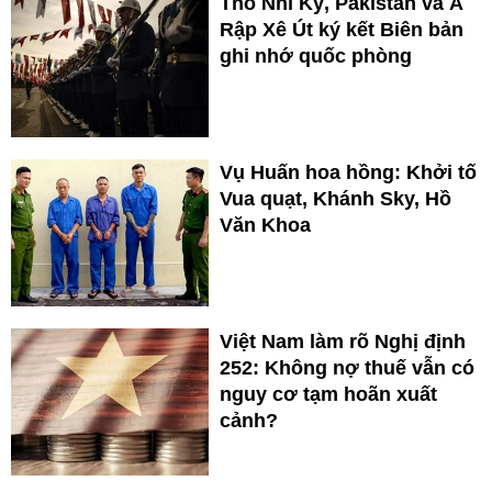
Thổ Nhĩ Kỳ, Pakistan và Ả
Rập Xê Út ký kết Biên bản
ghi nhớ quốc phòng
Vụ Huấn hoa hồng: Khởi tố
Vua quạt, Khánh Sky, Hồ
Văn Khoa
Việt Nam làm rõ Nghị định
252: Không nợ thuế vẫn có
nguy cơ tạm hoãn xuất
cảnh?