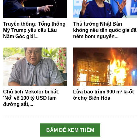
Truyền thông: Tổng thống
Thủ tướng Nhật Bản
Mỹ Trump yêu cầu Lầu
không nêu tên quốc gia đã
Năm Góc giải...
ném bom nguyên...
Chủ tịch Mekolor bị bắt:
Lửa bao trùm 900 m² ki-ốt
'Nổ' về 100 tỷ USD làm
ở chợ Biên Hòa
đường sắt,...
BẤM ĐỂ XEM THÊM