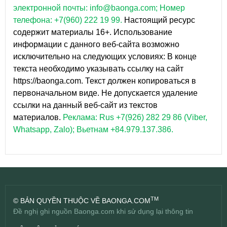
электронной почты: info@baonga.com; Номер
телефона: +7(960) 222 19 99.
Настоящий ресурс
содержит материалы 16+. Использование
информации с данного веб-сайта возможно
исключительно на следующих условиях: В конце
текста необходимо указывать ссылку на сайт
https://baonga.com. Текст должен копироваться в
первоначальном виде. Не допускается удаление
ссылки на данный веб-сайт из текстов
материалов.
Реклама: Rus +7(926) 282 29 86 (Viber,
Whatsapp, Zalo); Вьетнам +84.979.137.386.
TM
© BẢN QUYỀN THUỘC VỀ BAONGA.COM
Đề nghị ghi nguồn Baonga.com khi sử dụng lại thông tin