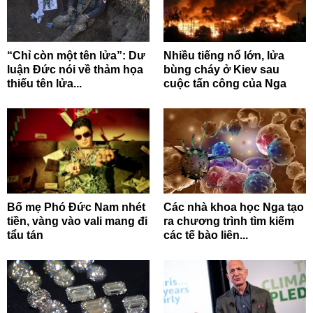
“Chỉ còn một tên lửa”: Dư
Nhiều tiếng nổ lớn, lửa
luận Đức nói về thảm họa
bùng cháy ở Kiev sau
thiếu tên lửa...
cuộc tấn công của Nga
Bố mẹ Phó Đức Nam nhét
Các nhà khoa học Nga tạo
tiền, vàng vào vali mang đi
ra chương trình tìm kiếm
tẩu tán
các tế bào liên...