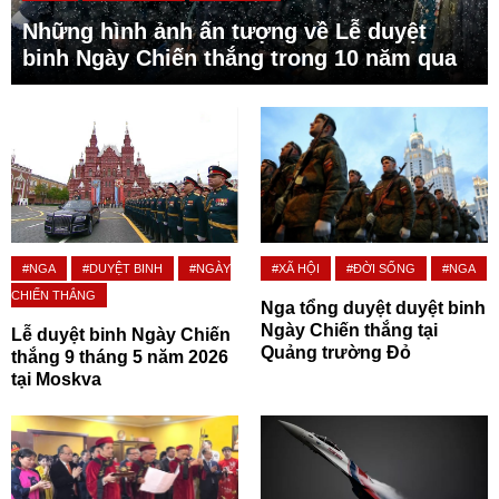
Những hình ảnh ấn tượng về Lễ duyệt
binh Ngày Chiến thắng trong 10 năm qua
#NGA
#DUYỆT BINH
#NGÀY
#XÃ HỘI
#ĐỜI SỐNG
#NGA
CHIẾN THẮNG
Nga tổng duyệt duyệt binh
Ngày Chiến thắng tại
Lễ duyệt binh Ngày Chiến
Quảng trường Đỏ
thắng 9 tháng 5 năm 2026
tại Moskva