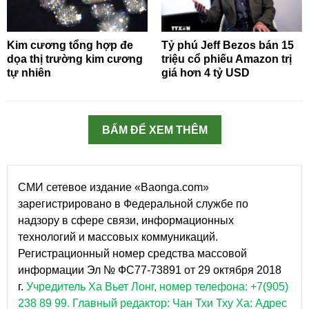
Kim cương tổng hợp đe
Tỷ phú Jeff Bezos bán 15
dọa thị trường kim cương
triệu cổ phiếu Amazon trị
tự nhiên
giá hơn 4 tỷ USD
BẤM ĐỂ XEM THÊM
СМИ сетевое издание «Baonga.com»
зарегистрировано в Федеральной службе по
надзору в сфере связи, информационных
технологий и массовых коммуникаций.
Регистрационный номер средства массовой
информации Эл № ФС77-73891 от 29 октября 2018
г.
Учредитель Ха Вьет Лонг, номер телефона: +7(905)
238 89 99.
Главный редактор: Чан Тхи Тху Ха: Адрес