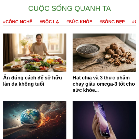
CUỘC SỐNG QUANH TA
#CÔNG NGHỆ
#ĐỘC LẠ
#SỨC KHỎE
#SỐNG ĐẸP
#Q
Ăn đúng cách để sở hữu
Hạt chia và 3 thực phẩm
làn da không tuổi
chay giàu omega-3 tốt cho
sức khỏe...