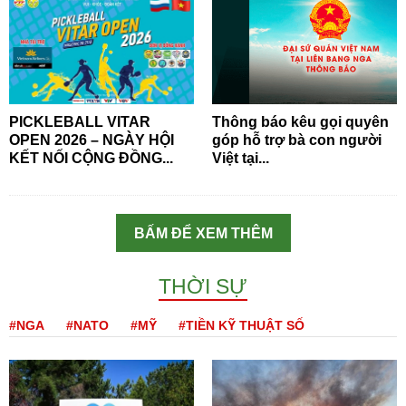
PICKLEBALL VITAR
Thông báo kêu gọi quyên
OPEN 2026 – NGÀY HỘI
góp hỗ trợ bà con người
KẾT NỐI CỘNG ĐỒNG...
Việt tại...
BẤM ĐỂ XEM THÊM
THỜI SỰ
#NGA
#NATO
#MỸ
#TIỀN KỸ THUẬT SỐ