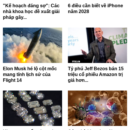
"Kế hoạch đáng sợ": Các
6 điều cần biết về iPhone
nhà khoa học đề xuất giải
năm 2028
pháp gây...
Elon Musk hé lộ cột mốc
Tỷ phú Jeff Bezos bán 15
mang tính lịch sử của
triệu cổ phiếu Amazon trị
Flight 14
giá hơn...