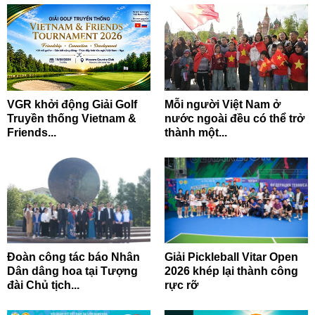
VGR khởi động Giải Golf
Mỗi người Việt Nam ở
Truyền thống Vietnam &
nước ngoài đều có thể trở
Friends...
thành một...
Đoàn công tác báo Nhân
Giải Pickleball Vitar Open
Dân dâng hoa tại Tượng
2026 khép lại thành công
đài Chủ tịch...
rực rỡ