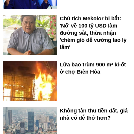
Chủ tịch Mekolor bị bắt:
'Nổ' về 100 tỷ USD làm
đường sắt, thừa nhận
'chém gió dễ vướng lao lý
lắm'
Lửa bao trùm 900 m² ki-ốt
ở chợ Biên Hòa
Không tận thu tiền đất, giá
nhà có dễ thở hơn?