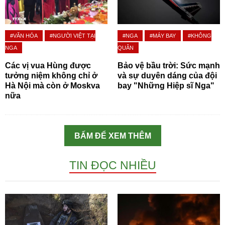
#VĂN HÓA
#NGƯỜI VIỆT TẠI
#NGA
#MÁY BAY
#KHÔNG
NGA
QUÂN
Các vị vua Hùng được
Bảo vệ bầu trời: Sức mạnh
tưởng niệm không chỉ ở
và sự duyên dáng của đội
Hà Nội mà còn ở Moskva
bay "Những Hiệp sĩ Nga"
nữa
BẤM ĐỂ XEM THÊM
TIN ĐỌC NHIỀU