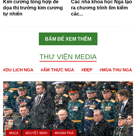
Kim cương tổng hợp đe
Các nhà khoa học Nga tạo
dọa thị trường kim cương
ra chương trình tìm kiếm
tự nhiên
các...
BẤM ĐỂ XEM THÊM
THƯ VIỆN MEDIA
#DU LỊCH NGA
#ẨM THỰC NGA
#ĐẸP
#MÙA THU NGA
#NGA
#DUYỆT BINH
#KHÁM PHÁ