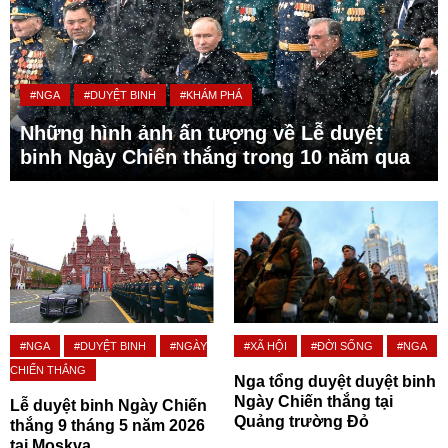
#NGA
#DUYỆT BINH
#KHÁM PHÁ
Những hình ảnh ấn tượng về Lễ duyệt
binh Ngày Chiến thắng trong 10 năm qua
#NGA
#DUYỆT BINH
#NGÀY
#XÃ HỘI
#ĐỜI SỐNG
#NGA
CHIẾN THẮNG
Nga tổng duyệt duyệt binh
Ngày Chiến thắng tại
Lễ duyệt binh Ngày Chiến
Quảng trường Đỏ
thắng 9 tháng 5 năm 2026
tại Moskva