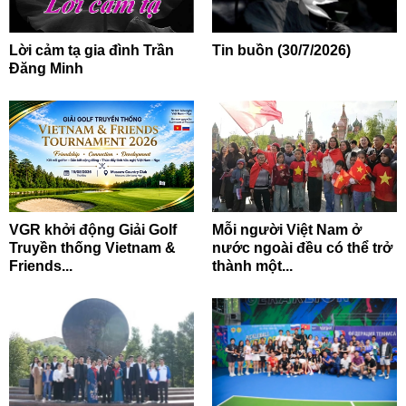
Lời cảm tạ gia đình Trần
Tin buồn (30/7/2026)
Đăng Minh
VGR khởi động Giải Golf
Mỗi người Việt Nam ở
Truyền thống Vietnam &
nước ngoài đều có thể trở
Friends...
thành một...