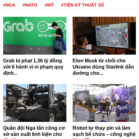
#NGA
#NATO
#MỸ
#TIỀN KỸ THUẬT SỐ
Grab bị phạt 1,36 tỷ đồng
Elon Musk từ chối cho
với 6 hành vi vi phạm quy
Ukraine dùng Starlink dẫn
định...
đường cho...
Quân đội Nga tấn công cơ
Robot tự thay pin và làm
sở sản xuất linh kiện cho
sạch bể chứa – công nghệ