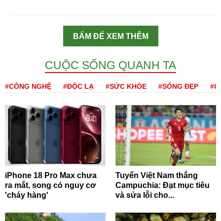
BẤM ĐỂ XEM THÊM
CUỘC SỐNG QUANH TA
#CÔNG NGHỆ
#ĐỘC LẠ
#SỨC KHỎE
#SỐNG ĐẸP
#Q
iPhone 18 Pro Max chưa
Tuyển Việt Nam thắng
ra mắt, song có nguy cơ
Campuchia: Đạt mục tiêu
'cháy hàng'
và sửa lỗi cho...