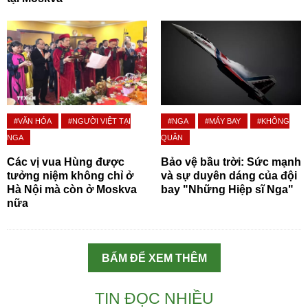
#VĂN HÓA
#NGƯỜI VIỆT TẠI
#NGA
#MÁY BAY
#KHÔNG
NGA
QUÂN
Các vị vua Hùng được
Bảo vệ bầu trời: Sức mạnh
tưởng niệm không chỉ ở
và sự duyên dáng của đội
Hà Nội mà còn ở Moskva
bay "Những Hiệp sĩ Nga"
nữa
BẤM ĐỂ XEM THÊM
TIN ĐỌC NHIỀU