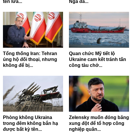
tên lửa...
Nga đã...
Tổng thống Iran: Tehran
Quan chức Mỹ tiết lộ
ủng hộ đối thoại, nhưng
Ukraine cam kết tránh tấn
không để bị...
công tàu chở...
Phòng không Ukraina
Zelensky muốn đóng băng
trong đêm không bắn hạ
xung đột để tổ hợp công
được bất kỳ tên...
nghiệp quân...