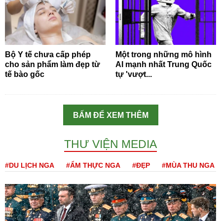
Bộ Y tế chưa cấp phép
Một trong những mô hình
cho sản phẩm làm đẹp từ
AI mạnh nhất Trung Quốc
tế bào gốc
tự 'vượt...
BẤM ĐỂ XEM THÊM
THƯ VIỆN MEDIA
#DU LỊCH NGA
#ẨM THỰC NGA
#ĐẸP
#MÙA THU NGA