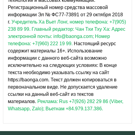
технологий и массовых коммуникаций.
Регистрационный номер средства массовой
информации Эл № ФС77-73891 от 29 октября 2018
г.
Учредитель Ха Вьет Лонг, номер телефона: +7(905)
238 89 99.
Главный редактор: Чан Тхи Тху Ха: Адрес
электронной почты: info@baonga.com; Номер
телефона: +7(960) 222 19 99.
Настоящий ресурс
содержит материалы 16+. Использование
информации с данного веб-сайта возможно
исключительно на следующих условиях: В конце
текста необходимо указывать ссылку на сайт
https://baonga.com. Текст должен копироваться в
первоначальном виде. Не допускается удаление
ссылки на данный веб-сайт из текстов
материалов.
Реклама: Rus +7(926) 282 29 86 (Viber,
Whatsapp, Zalo); Вьетнам +84.979.137.386.