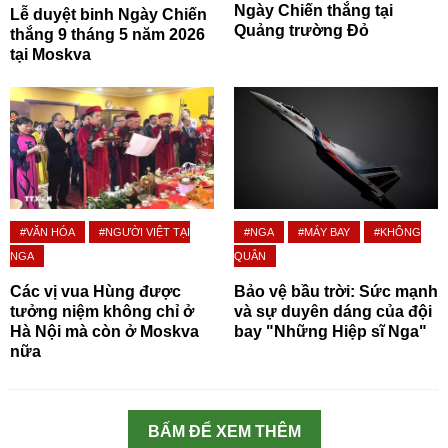
Ngày Chiến thắng tại
Lễ duyệt binh Ngày Chiến
Quảng trường Đỏ
thắng 9 tháng 5 năm 2026
tại Moskva
#VĂN HÓA
#NGƯỜI VIỆT TẠI
#NGA
#MÁY BAY
#KHÔNG
NGA
QUÂN
Các vị vua Hùng được
Bảo vệ bầu trời: Sức mạnh
tưởng niệm không chỉ ở
và sự duyên dáng của đội
Hà Nội mà còn ở Moskva
bay "Những Hiệp sĩ Nga"
nữa
BẤM ĐỂ XEM THÊM