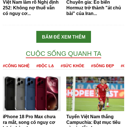
Việt Nam làm rõ Nghị định
Chuyên gia: Eo biển
252: Không nợ thuế vẫn
Hormuz trở thành "át chủ
có nguy cơ...
bài" của Iran...
BẤM ĐỂ XEM THÊM
CUỘC SỐNG QUANH TA
#CÔNG NGHỆ
#ĐỘC LẠ
#SỨC KHỎE
#SỐNG ĐẸP
#Q
iPhone 18 Pro Max chưa
Tuyển Việt Nam thắng
ra mắt, song có nguy cơ
Campuchia: Đạt mục tiêu