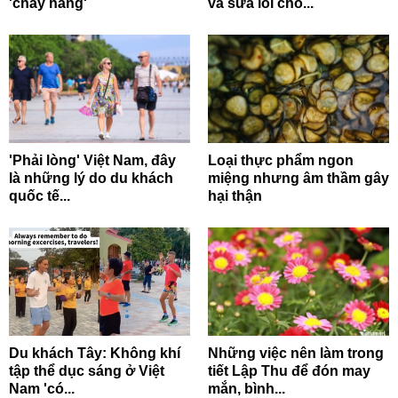
'cháy hàng'
và sửa lỗi cho...
'Phải lòng' Việt Nam, đây
Loại thực phẩm ngon
là những lý do du khách
miệng nhưng âm thầm gây
quốc tế...
hại thận
Du khách Tây: Không khí
Những việc nên làm trong
tập thể dục sáng ở Việt
tiết Lập Thu để đón may
Nam 'có...
mắn, bình...