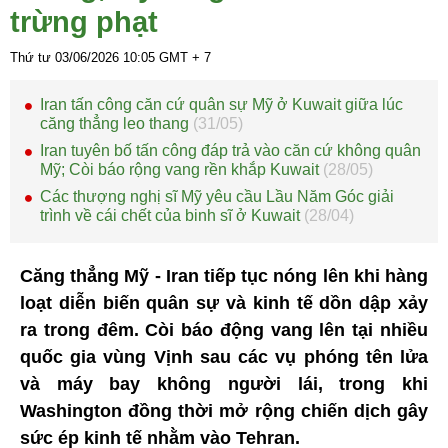
trừng phạt
Thứ tư 03/06/2026
10:05
GMT + 7
Iran tấn công căn cứ quân sự Mỹ ở Kuwait giữa lúc
căng thẳng leo thang
(31/05)
Iran tuyên bố tấn công đáp trả vào căn cứ không quân
Mỹ; Còi báo rộng vang rền khắp Kuwait
(28/05)
Các thượng nghị sĩ Mỹ yêu cầu Lầu Năm Góc giải
trình về cái chết của binh sĩ ở Kuwait
(28/04)
Căng thẳng Mỹ - Iran tiếp tục nóng lên khi hàng
loạt diễn biến quân sự và kinh tế dồn dập xảy
ra trong đêm. Còi báo động vang lên tại nhiều
quốc gia vùng Vịnh sau các vụ phóng tên lửa
và máy bay không người lái, trong khi
Washington đồng thời mở rộng chiến dịch gây
sức ép kinh tế nhằm vào Tehran.