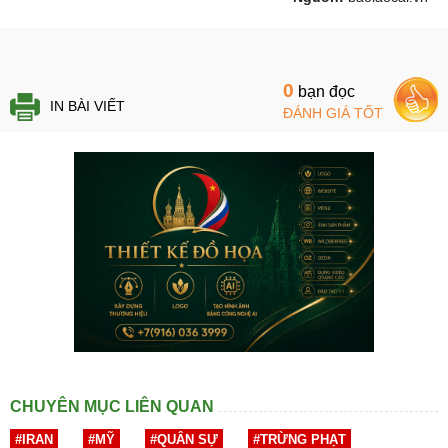
0
bạn đọc
IN BÀI VIẾT
ĐÁNH GIÁ TỐT
CHUYÊN MỤC LIÊN QUAN
#IRAN
#MỸ
#QUÂN SỰ
#TRỪNG PHẠT