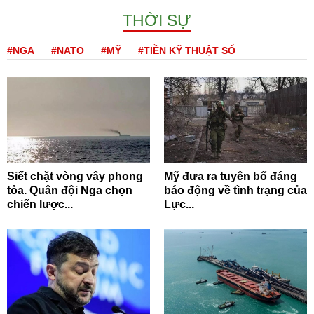
THỜI SỰ
#NGA
#NATO
#MỸ
#TIỀN KỸ THUẬT SỐ
Siết chặt vòng vây phong
Mỹ đưa ra tuyên bố đáng
tỏa. Quân đội Nga chọn
báo động về tình trạng của
chiến lược...
Lực...