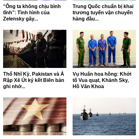
“Ông ta không chịu bình
Trung Quốc chuẩn bị khai
tĩnh”: Tình hình của
trương tuyến vận chuyển
Zelensky gây...
hàng đầu...
Thổ Nhĩ Kỳ, Pakistan và Ả
Vụ Huấn hoa hồng: Khởi
Rập Xê Út ký kết Biên bản
tố Vua quạt, Khánh Sky,
ghi nhớ...
Hồ Văn Khoa