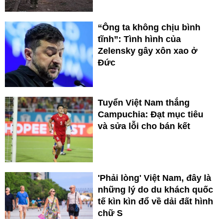
“Ông ta không chịu bình
tĩnh”: Tình hình của
Zelensky gây xôn xao ở
Đức
Tuyển Việt Nam thắng
Campuchia: Đạt mục tiêu
và sửa lỗi cho bán kết
'Phải lòng' Việt Nam, đây là
những lý do du khách quốc
tế kìn kìn đổ về dải đất hình
chữ S