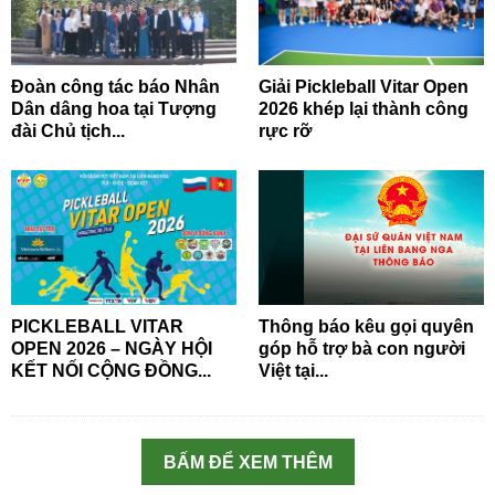
Đoàn công tác báo Nhân
Giải Pickleball Vitar Open
Dân dâng hoa tại Tượng
2026 khép lại thành công
đài Chủ tịch...
rực rỡ
PICKLEBALL VITAR
Thông báo kêu gọi quyên
OPEN 2026 – NGÀY HỘI
góp hỗ trợ bà con người
KẾT NỐI CỘNG ĐỒNG...
Việt tại...
BẤM ĐỂ XEM THÊM