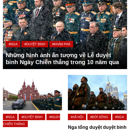
#NGA
#DUYỆT BINH
#KHÁM PHÁ
Những hình ảnh ấn tượng về Lễ duyệt
binh Ngày Chiến thắng trong 10 năm qua
#NGA
#DUYỆT BINH
#NGÀY
#XÃ HỘI
#ĐỜI SỐNG
#NGA
CHIẾN THẮNG
Nga tổng duyệt duyệt binh