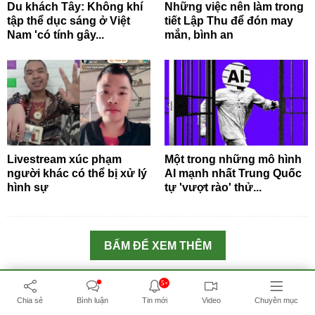
Du khách Tây: Không khí
Những việc nên làm trong
tập thể dục sáng ở Việt
tiết Lập Thu để đón may
Nam 'có tính gây...
mắn, bình an
Livestream xúc phạm
Một trong những mô hình
người khác có thể bị xử lý
AI mạnh nhất Trung Quốc
hình sự
tự 'vượt rào' thử...
BẤM ĐỂ XEM THÊM
5+
Chia sẻ
Bình luận
Tin mới
Video
Chuyên mục
СМИ сетевое издание «Baonga.com»