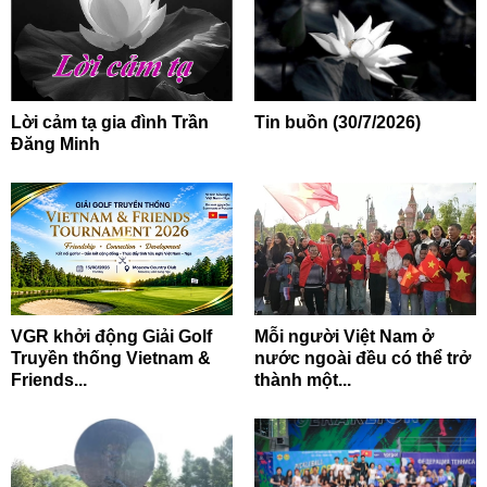
Lời cảm tạ gia đình Trần
Tin buồn (30/7/2026)
Đăng Minh
VGR khởi động Giải Golf
Mỗi người Việt Nam ở
Truyền thống Vietnam &
nước ngoài đều có thể trở
Friends...
thành một...