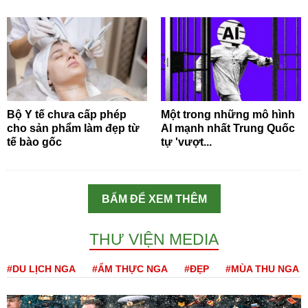
Bộ Y tế chưa cấp phép
Một trong những mô hình
cho sản phẩm làm đẹp từ
AI mạnh nhất Trung Quốc
tế bào gốc
tự 'vượt...
BẤM ĐỂ XEM THÊM
THƯ VIỆN MEDIA
#DU LỊCH NGA
#ẨM THỰC NGA
#ĐẸP
#MÙA THU NGA