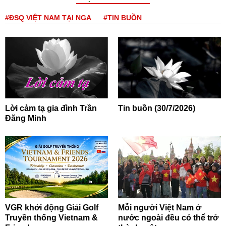
#ĐSQ VIỆT NAM TẠI NGA
#TIN BUỒN
Lời cảm tạ gia đình Trần
Tin buồn (30/7/2026)
Đăng Minh
VGR khởi động Giải Golf
Mỗi người Việt Nam ở
Truyền thống Vietnam &
nước ngoài đều có thể trở