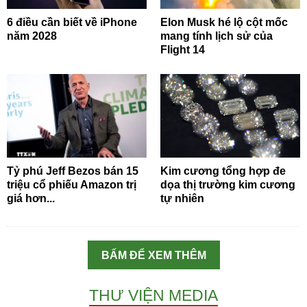
6 điều cần biết về iPhone
Elon Musk hé lộ cột mốc
năm 2028
mang tính lịch sử của
Flight 14
Tỷ phú Jeff Bezos bán 15
Kim cương tổng hợp đe
triệu cổ phiếu Amazon trị
dọa thị trường kim cương
giá hơn...
tự nhiên
BẤM ĐỂ XEM THÊM
THƯ VIỆN MEDIA