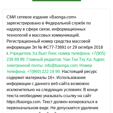
СМИ сетевое издание «Baonga.com»
зарегистрировано в Федеральной службе по
надзору в сфере связи, информационных
технологий и массовых коммуникаций.
Регистрационный номер средства массовой
информации Эл № ФС77-73891 от 29 октября 2018
г.
Учредитель Ха Вьет Лонг, номер телефона: +7(905)
238 89 99.
Главный редактор: Чан Тхи Тху Ха: Адрес
электронной почты: info@baonga.com; Номер
телефона: +7(960) 222 19 99.
Настоящий ресурс
содержит материалы 16+. Использование
информации с данного веб-сайта возможно
исключительно на следующих условиях: В конце
текста необходимо указывать ссылку на сайт
https://baonga.com. Текст должен копироваться в
первоначальном виде. Не допускается удаление