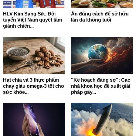
HLV Kim Sang Sik: Đội
Ăn đúng cách để sở hữu
tuyển Việt Nam quyết tâm
làn da không tuổi
giành chiến...
Hạt chia và 3 thực phẩm
"Kế hoạch đáng sợ": Các
chay giàu omega-3 tốt cho
nhà khoa học đề xuất giải
sức khỏe...
pháp gây...