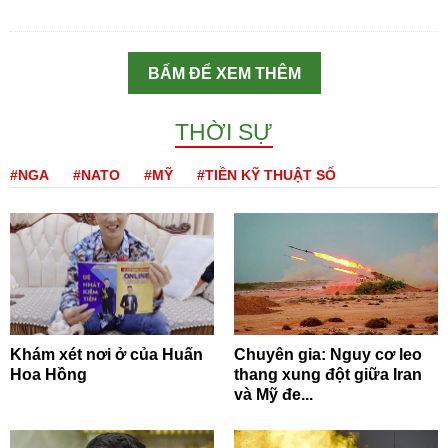
BẤM ĐỂ XEM THÊM
THỜI SỰ
#NGA
#NATO
#MỸ
#TIỀN KỸ THUẬT SỐ
Khám xét nơi ở của Huấn
Chuyên gia: Nguy cơ leo
Hoa Hồng
thang xung đột giữa Iran
và Mỹ đe...