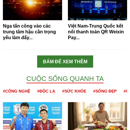
Nga tấn công vào các
Việt Nam-Trung Quốc kết
trung tâm hậu cần trọng
nối thanh toán QR Weixin
yếu làm đẩy...
Pay...
BẤM ĐỂ XEM THÊM
CUỘC SỐNG QUANH TA
#CÔNG NGHỆ
#ĐỘC LẠ
#SỨC KHỎE
#SỐNG ĐẸP
#Q