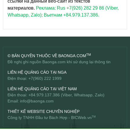
ссылки на данный веб-сайт из текстов
материалов.
Реклама: Rus +7(926) 282 29 86 (Viber,
Whatsapp, Zalo); Вьетнам +84.979.137.386.
TM
© BẢN QUYỀN THUỘC VỀ BAONGA.COM
Đề nghị ghi nguồn Baonga.com khi sử dụng lại thông tin
LIÊN HỆ QUẢNG CÁO TẠI NGA
Điện thoại: +7(960) 222 1999
LIÊN HỆ QUẢNG CÁO TẠI VIỆT NAM
Điện thoại: +84.979.137.386 (Viber, Whatsapp, Zalo)
Email:
info@baonga.com
THIẾT KẾ WEBSITE CHUYÊN NGHIỆP
Công ty TNHH Đầu tư Bách Hợp -
BICWeb.vn
TM