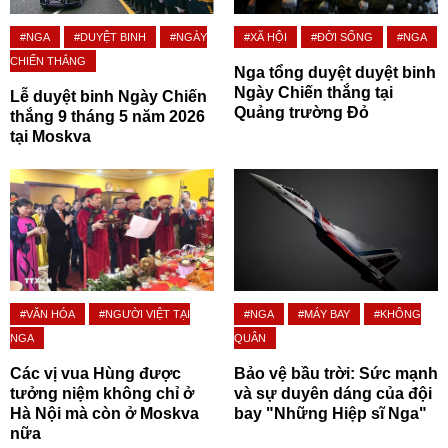
#NGA
#DUYỆT BINH
#NGÀY
#XÃ HỘI
#ĐỜI SỐNG
#NGA
CHIẾN THẮNG
Nga tổng duyệt duyệt binh
Ngày Chiến thắng tại
Lễ duyệt binh Ngày Chiến
Quảng trường Đỏ
thắng 9 tháng 5 năm 2026
tại Moskva
#VĂN HÓA
#NGƯỜI VIỆT TẠI
#NGA
#MÁY BAY
#KHÔNG
NGA
QUÂN
Các vị vua Hùng được
Bảo vệ bầu trời: Sức mạnh
tưởng niệm không chỉ ở
và sự duyên dáng của đội
Hà Nội mà còn ở Moskva
bay "Những Hiệp sĩ Nga"
nữa