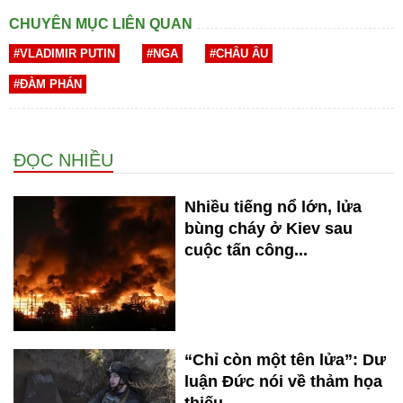
CHUYÊN MỤC LIÊN QUAN
#VLADIMIR PUTIN
#NGA
#CHÂU ÂU
#ĐÀM PHÁN
ĐỌC NHIỀU
Nhiều tiếng nổ lớn, lửa
bùng cháy ở Kiev sau
cuộc tấn công...
“Chỉ còn một tên lửa”: Dư
luận Đức nói về thảm họa