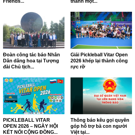
Friends...
thành một...
Đoàn công tác báo Nhân
Giải Pickleball Vitar Open
Dân dâng hoa tại Tượng
2026 khép lại thành công
đài Chủ tịch...
rực rỡ
PICKLEBALL VITAR
Thông báo kêu gọi quyên
OPEN 2026 – NGÀY HỘI
góp hỗ trợ bà con người
KẾT NỐI CỘNG ĐỒNG...
Việt tại...