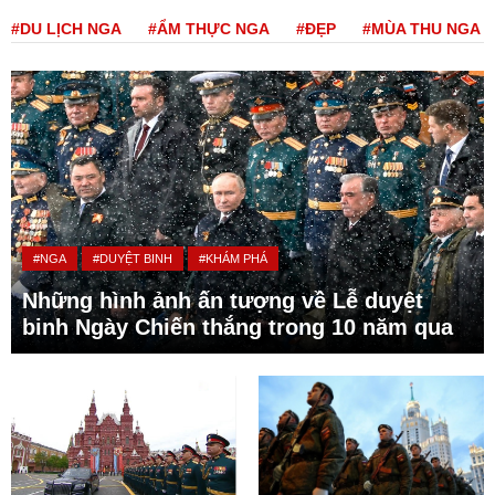
#DU LỊCH NGA
#ẨM THỰC NGA
#ĐẸP
#MÙA THU NGA
#NGA
#DUYỆT BINH
#KHÁM PHÁ
Những hình ảnh ấn tượng về Lễ duyệt
binh Ngày Chiến thắng trong 10 năm qua