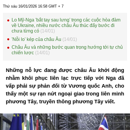
Thứ sáu 16/01/2026
16:58
GMT + 7
Lo Mỹ-Nga 'bắt tay sau lưng' trong các cuộc hòa đàm
về Ukraine, nhiều nước châu Âu thúc đẩy bước đi
chưa từng có
(14/01)
'Nỗi lo' kép của châu Âu
(14/01)
Châu Âu và những bước quan trọng hướng tới tự chủ
chiến lược
(14/01)
Những nỗ lực đang được châu Âu khởi động
nhằm khôi phục liên lạc trực tiếp với Nga đã
vấp phải sự phản đối từ Vương quốc Anh, cho
thấy một sự rạn nứt ngoại giao trong liên minh
phương Tây, truyền thông phương Tây viết.