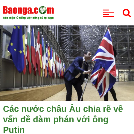
CHUYÊN MỤC
Các nước châu Âu chia rẽ về
vấn đề đàm phán với ông
Putin