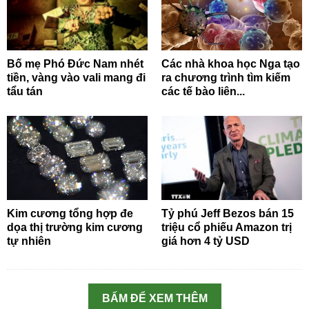
Bố mẹ Phó Đức Nam nhét
Các nhà khoa học Nga tạo
tiền, vàng vào vali mang đi
ra chương trình tìm kiếm
tẩu tán
các tế bào liên...
Kim cương tổng hợp đe
Tỷ phú Jeff Bezos bán 15
dọa thị trường kim cương
triệu cổ phiếu Amazon trị
tự nhiên
giá hơn 4 tỷ USD
BẤM ĐỂ XEM THÊM