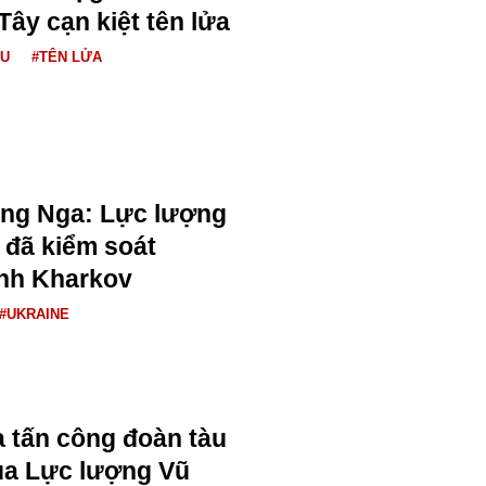
ây cạn kiệt tên lửa
ÂU
#TÊN LỬA
ng Nga: Lực lượng
 đã kiểm soát
ỉnh Kharkov
#UKRAINE
 tấn công đoàn tàu
của Lực lượng Vũ