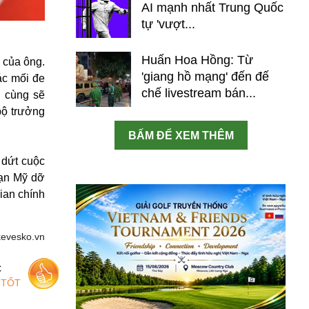
AI mạnh nhất Trung Quốc
tự 'vượt...
Huấn Hoa Hồng: Từ
 của ông.
'giang hồ mạng' đến đế
ác mối đe
chế livestream bán...
i cùng sẽ
bộ trưởng
BẤM ĐỂ XEM THÊM
 dứt cuộc
hạn Mỹ dỡ
ian chính
kevesko.vn
c
 TỐT