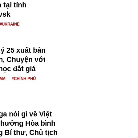
 tại tỉnh
vsk
#UKRAINE
lý 25 xuất bản
m, Chuyện với
học đắt giá
NAM
#CHÍNH PHỦ
a nói gì về Việt
thưởng Hòa bình
 Bí thư, Chủ tịch