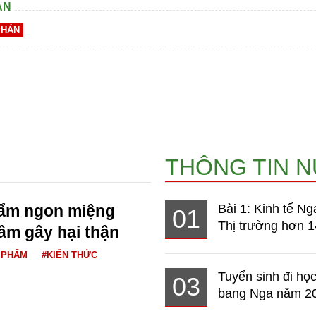
AN
PHÁN
THÔNG TIN 
hẩm ngon miệng
Bài 1: Kinh tế Ng
01
Thị trường hơn 1
ầm gây hại thận
 PHẨM
#KIẾN THỨC
Tuyển sinh đi học
03
bang Nga năm 2