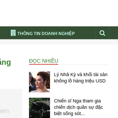
THÔNG TIN DOANH NGHIỆP
Đừng bỏ lỡ
Nổi bật báo nga
ăng
ĐỌC NHIỀU
Thư viện media
Phân tích thị trường Nga 2026
Lý Nhã Kỳ và khối tài sản
khổng lồ hàng triệu USD
Chiến sĩ Nga tham gia
chiến dịch quân sự đặc
5/07)
biệt sống sót...