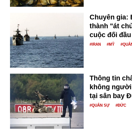
Buôn bán ở Nga
Bộ Quốc phòng
Chuyên gia: 
Bác Hồ
thành "át chủ
Bộ Y tế
cuộc đối đầu
Bão tuyết
Bệnh viện
#IRAN
#MỸ
#QUÂ
Bản quyền
Bảo tàng
Blockchain
Bộ Ngoại giao
Bình Dương
Thông tin ch
Biển Đen
không người l
Boeing
tại sân bay 
Bình Định
Bulgaria
#QUÂN SỰ
#ĐỨC
Biến chủng
Baikal
Bakhmut