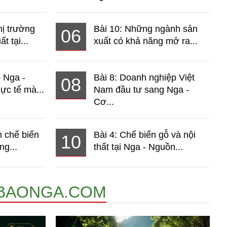
hị trường
Bài 10: Những ngành sản
06
t tại...
xuất có khả năng mở ra...
o Nga -
Bài 8: Doanh nghiệp Việt
08
ực tế mà...
Nam đầu tư sang Nga -
Cơ...
 chế biến
Bài 4: Chế biến gỗ và nội
10
ng...
thất tại Nga - Nguồn...
BAONGA.COM