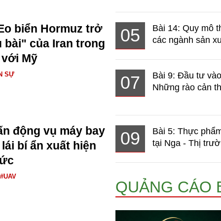
Eo biển Hormuz trở
Bài 14: Quy mô t
05
các ngành sản xuấ
 bài" của Iran trong
 với Mỹ
N SỰ
Bài 9: Đầu tư và
07
Những rào cản th
ấn động vụ máy bay
Bài 5: Thực phẩm
09
tại Nga - Thị trườ
ái bí ẩn xuất hiện
Đức
#UAV
QUẢNG CÁO 