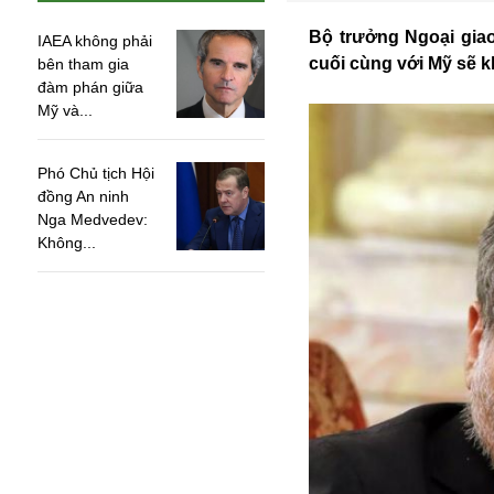
Bộ trưởng Ngoại gia
IAEA không phải
cuối cùng với Mỹ sẽ k
bên tham gia
đàm phán giữa
Mỹ và...
Phó Chủ tịch Hội
đồng An ninh
Nga Medvedev:
Không...
An ninh
Anh
Australia
Amazon
Army Games
Apple