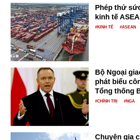
Bulagria
Phép thử sức
kinh tế ASE
#KINH TẾ
#ASEAN
Crimea
Chính trị
Công nghệ
Chuyện hay
Chuyện lạ
Cuộc sống quanh ta
Bộ Ngoại giao
Casino
phát biểu cô
Chiến tranh thương mại
Chi hội phụ nữ TTTM Mátxcơva
Tổng thống 
Chính trị Nga
#CHÍNH TRỊ
#NGA
Chợ Vòm
Cảnh sát
Cấm bay
Cao tốc
Canada
Chuyên gia ch