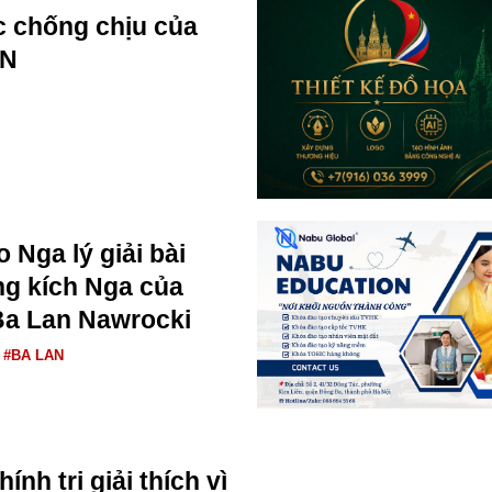
 chống chịu của
AN
 Nga lý giải bài
ng kích Nga của
Ba Lan Nawrocki
#BA LAN
ính trị giải thích vì