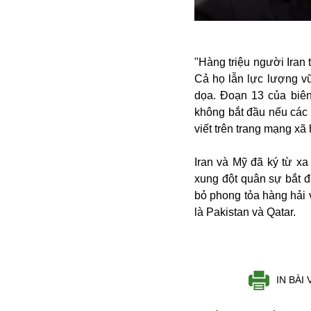
Alibaba
Angela Merkel
Aeroflot
ASEAN
"Hàng triệu người Iran
Argentina
Cả họ lẫn lực lượng v
Ai
dọa. Đoạn 13 của biên
Azovstal
không bắt đầu nếu các 
viết trên trang mạng xã
Iran và Mỹ đã ký từ x
xung đột quân sự bắt đ
bỏ phong tỏa hàng hải 
là Pakistan và Qatar.
IN BÀI 