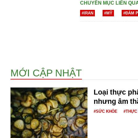
CHUYÊN MỤC LIÊN QU
#IRAN
#MỸ
#ĐÀM 
Bói toán
MỚI CẬP NHẬT
Bóng đá
Bill Gates
BĐS
Loại thực p
Bí ẩn
Bitcoin
nhưng âm th
Bamboo Airways
#SỨC KHỎE
#THỰC
Báo Nga có gì?
Biển Đông
Barrack Obama
Bắc Kinh