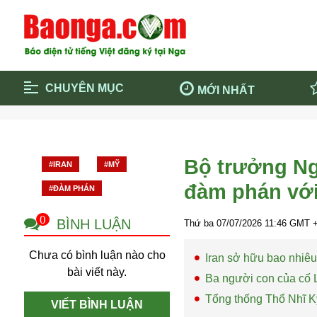
CHUYÊN MỤC
MỚI NHẤT
Trang chủ
Blockcha
Điểm tin chính
Dịch Covi
Bộ trưởng Ngo
#IRAN
#MỸ
Cộng đồng
Thông ti
đàm phán vớ
#ĐÀM PHÁN
Cuộc sống quanh ta
Khám phá
Quảng cáo
Chính trị
0
BÌNH LUẬN
Thứ ba 07/07/2026
11:46
GMT +
Chưa có bình luận nào cho
Iran sở hữu bao nhiê
bài viết này.
Ba người con của cố Lã
Tổng thống Thổ Nhĩ Kỳ
VIẾT BÌNH LUẬN