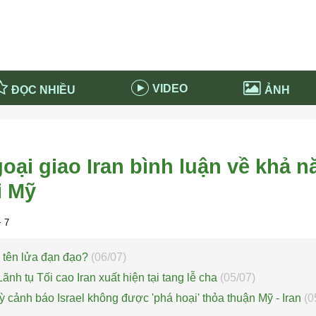
VIDEO
ĐỌC NHIỀU
ẢNH
in và ứng dụng
Tiêu điểm Covid-19
d-19 tại Nga
Thời sự
ại giao Iran bình luận về khả n
n nước Nga
NABU EDUCATION
i Mỹ
 nước Nga
Tử vi hàng ngày
 Nga - Việt Nam
Phân tích chính trị
 7
u tên lửa đạn đạo?
(06/07)
nh tụ Tối cao Iran xuất hiện tại tang lễ cha
(05/07)
 cảnh báo Israel không được 'phá hoại' thỏa thuận Mỹ - Iran
(0