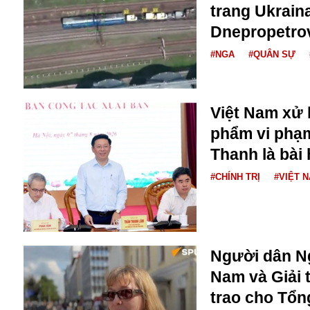
Dịch vụ
trang Ukraina
Diego Maradona
Dnepropetro
Di cư
Facebook
Dòng chảy phương Bắc 1
#NGA
#QUÂN SỰ
FED
Dải Gaza
Fansipan
F0
FLC
Việt Nam xử 
F-16
phẩm vi phạ
Thanh là bài 
#CHÍNH TRỊ
#VIỆT 
Gương sáng
Người dân Ng
Golf
Nam và Giải 
Giáng sinh
trao cho Tổng
GDP