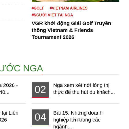
#GOLF
#VIETNAM AIRLINES
#NGƯỜI VIỆT TẠI NGA
VGR khởi động Giải Golf Truyền
thống Vietnam & Friends
Tournament 2026
NƯỚC NGA
a 2026 -
Nga xem xét nới lỏng thị
02
40...
thực để thu hút du khách...
 tại Liên
Bài 15: Những doanh
04
026
nghiệp lớn trong các
ngành...