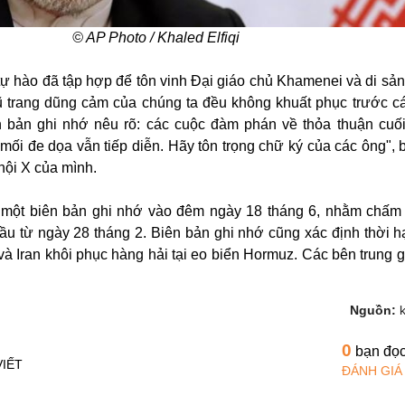
© AP Photo / Khaled Elfiqi
 tự hào đã tập hợp để tôn vinh Đại giáo chủ Khamenei và di sản
ũ trang dũng cảm của chúng ta đều không khuất phục trước c
 bản ghi nhớ nêu rõ: các cuộc đàm phán về thỏa thuận cuố
mối đe dọa vẫn tiếp diễn. Hãy tôn trọng chữ ký của các ông", 
 hội X của mình.
a một biên bản ghi nhớ vào đêm ngày 18 tháng 6, nhằm chấm
ầu từ ngày 28 tháng 2. Biên bản ghi nhớ cũng xác định thời 
và Iran khôi phục hàng hải tại eo biển Hormuz. Các bên trung g
Nguồn:
0
bạn đọ
VIẾT
ĐÁNH GIÁ