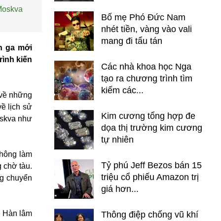
 Moskva
Bố mẹ Phó Đức Nam
nhét tiền, vàng vào vali
mang đi tẩu tán
n ga mới
rình kiến
Các nhà khoa học Nga
tạo ra chương trình tìm
kiếm các...
 về những
ề lịch sử
Kim cương tổng hợp đe
oskva như
dọa thị trường kim cương
tự nhiên
không làm
Tỷ phú Jeff Bezos bán 15
 chờ tàu.
triệu cổ phiếu Amazon trị
ng chuyển
giá hơn...
n Hàn lâm
Thông điệp chống vũ khí