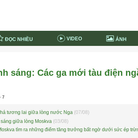
VIDEO
ĐỌC NHIỀU
ẢNH
in và ứng dụng
Tiêu điểm Covid-19
d-19 tại Nga
Thời sự
ánh sáng: Các ga mới tàu điện n
n nước Nga
NABU EDUCATION
 nước Nga
Tử vi hàng ngày
 Nga - Việt Nam
Phân tích chính trị
 7
há tương lai giữa lòng nước Nga
(07/08)
 sáng giữa lòng Moskva
(03/08)
oskva tìm ra những điểm tăng trưởng bất ngờ dưới sức ép trừ