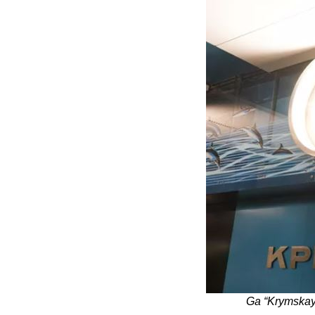
Bói toán
Bóng đá
Bill Gates
BĐS
Bí ẩn
Bitcoin
Bamboo Airways
Báo Nga có gì?
Biển Đông
Barrack Obama
Ga “Krymskaya
Bắc Kinh