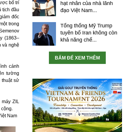
ợc bố trí
hạt nhân của nhà lãnh
 tịch đầu
đạo Việt Nam...
 giám đốc
một trong
Tổng thống Mỹ Trump
y Semenov
tuyên bố Iran không còn
ky (1863–
khả năng chế...
n và nghệ
BẤM ĐỂ XEM THÊM
hình cánh
ên tường
 thuật sử
à máy ZIL
 cộng.
Việt Nam