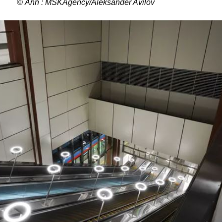
© Ảnh : MSKAgency/Aleksander Avilov