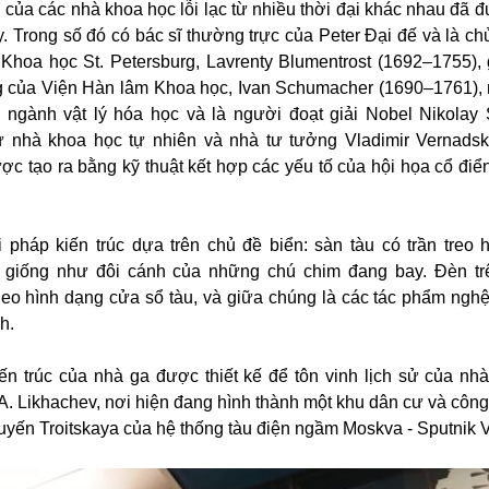
của các nhà khoa học lỗi lạc từ nhiều thời đại khác nhau đã đư
 Trong số đó có bác sĩ thường trực của Peter Đại đế và là chủ
 Khoa học St. Petersburg, Lavrenty Blumentrost (1692–1755),
rg của Viện Hàn lâm Khoa học, Ivan Schumacher (1690–1761), 
 ngành vật lý hóa học và là người đoạt giải Nobel Nikola
ư nhà khoa học tự nhiên và nhà tư tưởng Vladimir Vernads
ợc tạo ra bằng kỹ thuật kết hợp các yếu tố của hội họa cổ điể
 pháp kiến trúc dựa trên chủ đề biển: sàn tàu có trần treo 
 giống như đôi cánh của những chú chim đang bay. Đèn tr
eo hình dạng cửa sổ tàu, và giữa chúng là các tác phẩm nghệ
h.
ến trúc của nhà ga được thiết kế để tôn vinh lịch sử của nh
.A. Likhachev, nơi hiện đang hình thành một khu dân cư và công
uyến Troitskaya của hệ thống tàu điện ngầm Moskva - Sputnik 