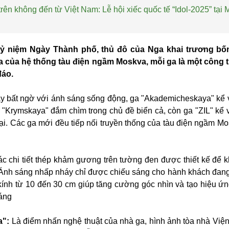
rên không đến từ Việt Nam: Lễ hội xiếc quốc tế “Idol-2025” tại
kỷ niệm Ngày Thành phố, thủ đô của Nga khai trương bố
a của hệ thống tàu điện ngầm Moskva, mỗi ga là một công t
đáo.
y bất ngờ với ánh sáng sống động, ga "Akademicheskaya" kể
a "Krymskaya" đắm chìm trong chủ đề biển cả, còn ga "ZIL" kể v
i. Các ga mới đều tiếp nối truyền thống của tàu điện ngầm M
c chi tiết thép khảm gương trên tường đen được thiết kế để 
. Ánh sáng nhấp nháy chỉ được chiếu sáng cho hành khách đang
ính từ 10 đến 30 cm giúp tăng cường góc nhìn và tạo hiệu ứ
sáng
a":
Là điểm nhấn nghệ thuật của nhà ga, hình ảnh tòa nhà Việ