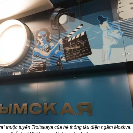
” thuộc tuyến Troitskaya của hệ thống tàu điện ngầm Moskva.