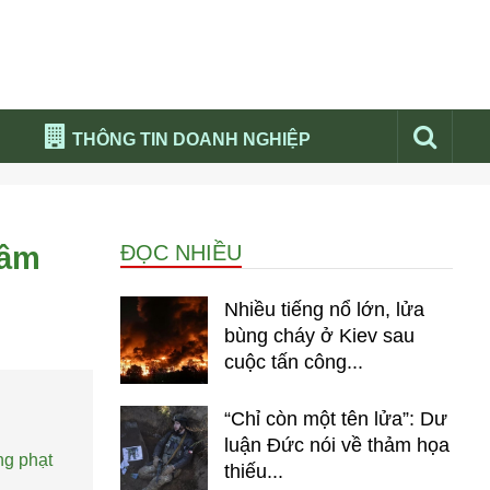
THÔNG TIN DOANH NGHIỆP
Đừng bỏ lỡ
Nổi bật báo nga
gầm
ĐỌC NHIỀU
Thư viện media
Phân tích thị trường Nga 2026
Nhiều tiếng nổ lớn, lửa
bùng cháy ở Kiev sau
cuộc tấn công...
“Chỉ còn một tên lửa”: Dư
luận Đức nói về thảm họa
ng phạt
thiếu...