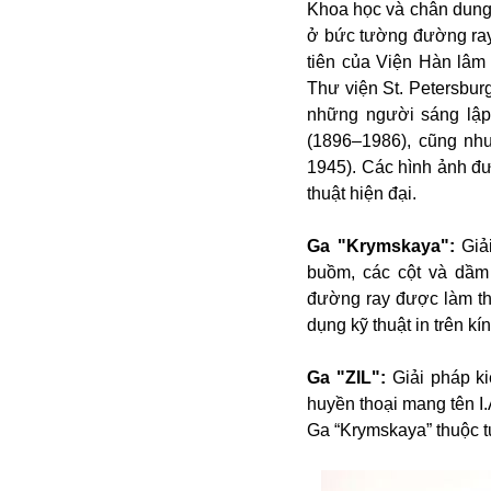
Khoa học và chân dung 
Alibaba
ở bức tường đường ray.
Angela Merkel
tiên của Viện Hàn lâm
Aeroflot
Thư viện St. Petersbu
ASEAN
những người sáng lập
Argentina
(1896–1986), cũng nh
Ai
1945). Các hình ảnh đư
Azovstal
thuật hiện đại.
Ga "Krymskaya":
Giải
buồm, các cột và dầm
đường ray được làm th
dụng kỹ thuật in trên kín
Ga "ZIL":
Giải pháp ki
huyền thoại mang tên I
Ga “Krymskaya” thuộc t