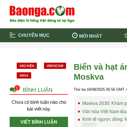
CHUYÊN MỤC
MỚI NHẤT
Trang chủ
Blockcha
Điểm tin chính
Dịch Covi
Biển và hạt 
#SỰ KIỆN
#MOSCOW
Cộng đồng
Thông ti
Moskva
#NGA
Cuộc sống quanh ta
Khám phá
Quảng cáo
Chính trị
0
BÌNH LUẬN
Thứ ba 16/09/2025
05:56
GMT +
Chưa có bình luận nào cho
Moskva 2030: Khám p
bài viết này.
Văn hóa Việt Nam tỏa
Kinh tế ngược dòng: M
VIẾT BÌNH LUẬN
(30/07)