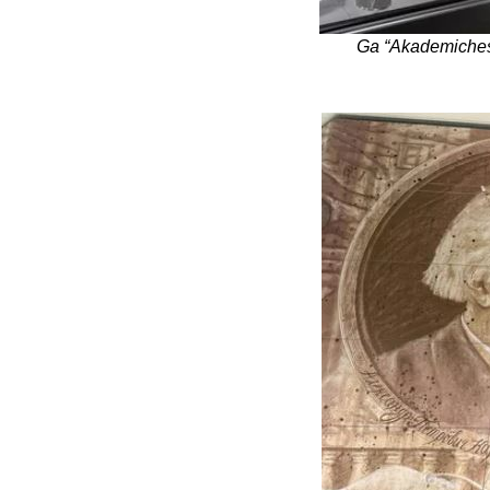
Bulagria
Ga “Akademiches
Crimea
Chính trị
Công nghệ
Chuyện hay
Chuyện lạ
Cuộc sống quanh ta
Casino
Chiến tranh thương mại
Chi hội phụ nữ TTTM Mátxcơva
Chính trị Nga
Chợ Vòm
Cảnh sát
Cấm bay
Cao tốc
Canada