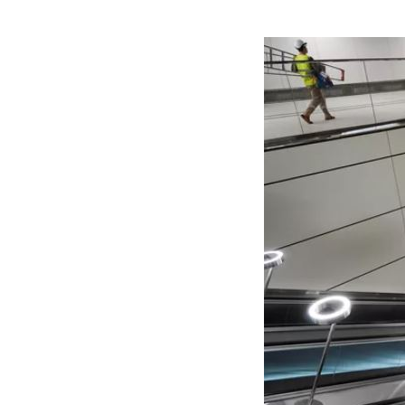
Buôn bán ở Nga
Bộ Quốc phòng
Bác Hồ
Bộ Y tế
Bão tuyết
Bệnh viện
Bản quyền
Bảo tàng
Blockchain
Bộ Ngoại giao
Bình Dương
Biển Đen
Boeing
Bình Định
Bulgaria
Biến chủng
Baikal
Bakhmut