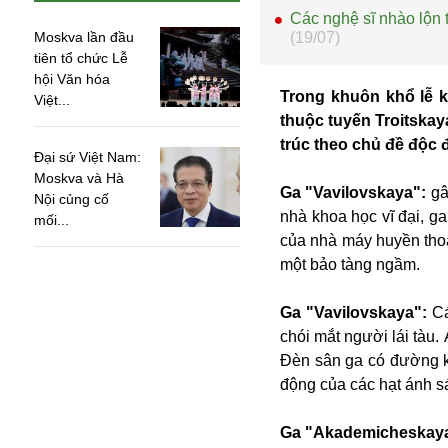
Các nghệ sĩ nhào lộn t
Moskva lần đầu
(19/07)
tiên tổ chức Lễ
hội Văn hóa
Trong khuôn khổ lễ 
Việt...
thuộc tuyến Troitskay
trúc theo chủ đề độc 
Đại sứ Việt Nam:
Moskva và Hà
Ga "Vavilovskaya":
gâ
Nội củng cố
nhà khoa học vĩ đại, g
mối...
của nhà máy huyền thoạ
một bảo tàng ngầm.
Ga "Vavilovskaya":
Cá
An ninh
chói mắt người lái tàu
Anh
Đèn sân ga có đường k
Australia
động của các hạt ánh 
Amazon
Army Games
Ga "Akademicheskay
Apple