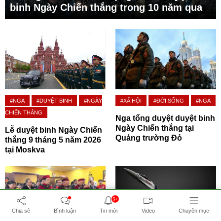
binh Ngày Chiến thắng trong 10 năm qua
#NGA
#DUYỆT BINH
#NGÀY
#XÃ HỘI
#ĐỜI SỐNG
#NGA
CHIẾN THẮNG
Nga tổng duyệt duyệt binh
Ngày Chiến thắng tại
Lễ duyệt binh Ngày Chiến
Quảng trường Đỏ
thắng 9 tháng 5 năm 2026
tại Moskva
5+
Chia sẻ
Bình luận
Tin mới
Video
Chuyên mục