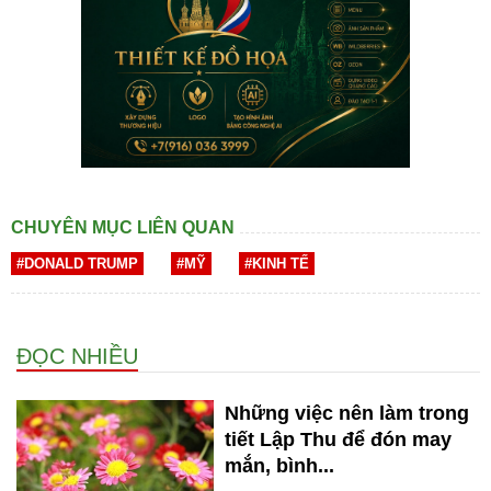
CHUYÊN MỤC LIÊN QUAN
#DONALD TRUMP
#MỸ
#KINH TẾ
ĐỌC NHIỀU
Những việc nên làm trong
tiết Lập Thu để đón may
mắn, bình...