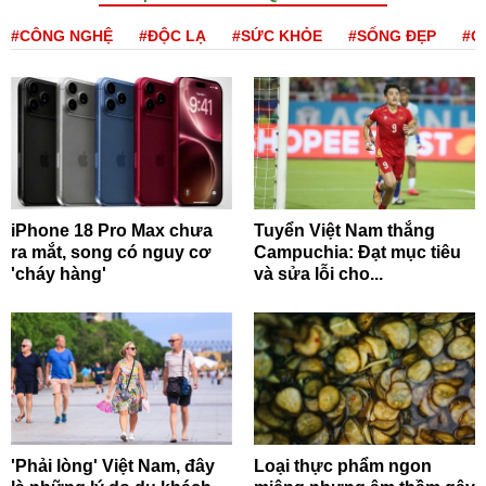
#CÔNG NGHỆ
#ĐỘC LẠ
#SỨC KHỎE
#SỐNG ĐẸP
#Q
iPhone 18 Pro Max chưa
Tuyển Việt Nam thắng
ra mắt, song có nguy cơ
Campuchia: Đạt mục tiêu
'cháy hàng'
và sửa lỗi cho...
'Phải lòng' Việt Nam, đây
Loại thực phẩm ngon