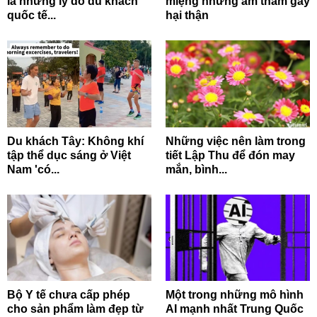
là những lý do du khách
miệng nhưng âm thầm gây
quốc tế...
hại thận
Du khách Tây: Không khí
Những việc nên làm trong
tập thể dục sáng ở Việt
tiết Lập Thu để đón may
Nam 'có...
mắn, bình...
Bộ Y tế chưa cấp phép
Một trong những mô hình
cho sản phẩm làm đẹp từ
AI mạnh nhất Trung Quốc