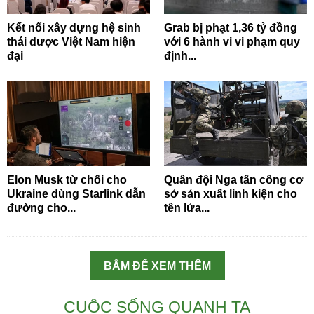
Kết nối xây dựng hệ sinh
Grab bị phạt 1,36 tỷ đồng
thái dược Việt Nam hiện
với 6 hành vi vi phạm quy
đại
định...
Elon Musk từ chối cho
Quân đội Nga tấn công cơ
Ukraine dùng Starlink dẫn
sở sản xuất linh kiện cho
đường cho...
tên lửa...
BẤM ĐỂ XEM THÊM
CUỘC SỐNG QUANH TA