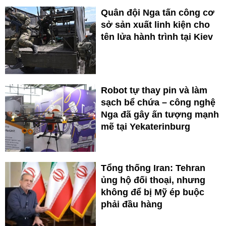
Quân đội Nga tấn công cơ
sở sản xuất linh kiện cho
tên lửa hành trình tại Kiev
Robot tự thay pin và làm
sạch bể chứa – công nghệ
Nga đã gây ấn tượng mạnh
mẽ tại Yekaterinburg
Tổng thống Iran: Tehran
ủng hộ đối thoại, nhưng
không để bị Mỹ ép buộc
phải đầu hàng