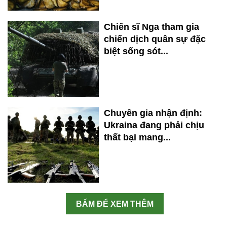
Chiến sĩ Nga tham gia
chiến dịch quân sự đặc
biệt sống sót...
Chuyên gia nhận định:
Ukraina đang phải chịu
thất bại mang...
BẤM ĐỂ XEM THÊM