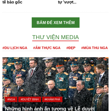
tế bào gốc
tự 'vượt...
BẤM ĐỂ XEM THÊM
THƯ VIỆN MEDIA
#DU LỊCH NGA
#ẨM THỰC NGA
#ĐẸP
#MÙA THU NGA
#NGA
#DUYỆT BINH
#KHÁM PHÁ
Những hình ảnh ấn tượng về Lễ duyệt