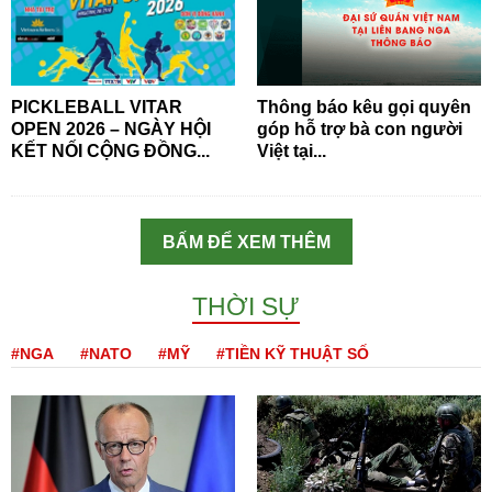
PICKLEBALL VITAR
Thông báo kêu gọi quyên
OPEN 2026 – NGÀY HỘI
góp hỗ trợ bà con người
KẾT NỐI CỘNG ĐỒNG...
Việt tại...
BẤM ĐỂ XEM THÊM
THỜI SỰ
#NGA
#NATO
#MỸ
#TIỀN KỸ THUẬT SỐ