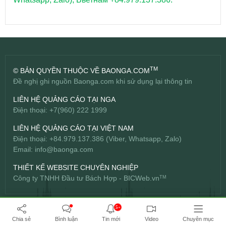
TM
© BẢN QUYỀN THUỘC VỀ BAONGA.COM
Đề nghị ghi nguồn Baonga.com khi sử dụng lại thông tin
LIÊN HỆ QUẢNG CÁO TẠI NGA
Điện thoại: +7(960) 222 1999
LIÊN HỆ QUẢNG CÁO TẠI VIỆT NAM
Điện thoại: +84.979.137.386 (Viber, Whatsapp, Zalo)
Email:
info@baonga.com
THIẾT KẾ WEBSITE CHUYÊN NGHIỆP
Công ty TNHH Đầu tư Bách Hợp -
BICWeb.vn
TM
5+
Chia sẻ
Bình luận
Tin mới
Video
Chuyên mục