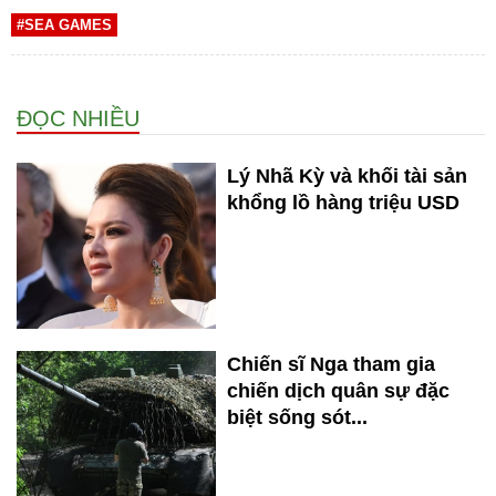
#SEA GAMES
ĐỌC NHIỀU
Lý Nhã Kỳ và khối tài sản
khổng lồ hàng triệu USD
Chiến sĩ Nga tham gia
chiến dịch quân sự đặc
biệt sống sót...