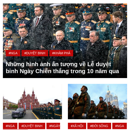
#NGA
#DUYỆT BINH
#KHÁM PHÁ
Những hình ảnh ấn tượng về Lễ duyệt
binh Ngày Chiến thắng trong 10 năm qua
#NGA
#DUYỆT BINH
#NGÀY
#XÃ HỘI
#ĐỜI SỐNG
#NGA