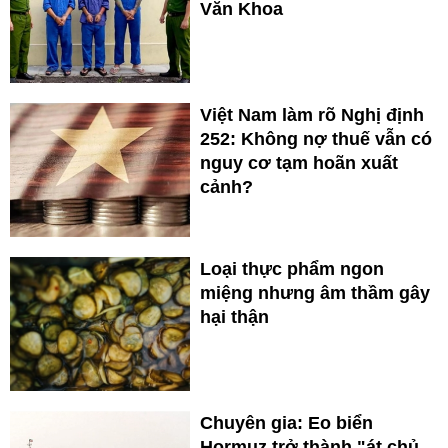
Văn Khoa
Việt Nam làm rõ Nghị định
252: Không nợ thuế vẫn có
nguy cơ tạm hoãn xuất
cảnh?
Loại thực phẩm ngon
miệng nhưng âm thầm gây
hại thận
Chuyên gia: Eo biển
Hormuz trở thành "át chủ