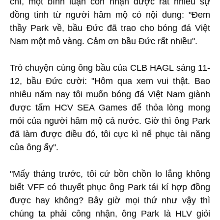
chí, một bình luận còn nhận được rất nhiều sự
đồng tình từ người hâm mộ có nội dung: "Đem
thầy Park về, bầu Đức đã trao cho bóng đá Việt
Nam một mỏ vàng. Cảm ơn bầu Đức rất nhiều".
Trò chuyện cùng ông bầu của CLB HAGL sáng 11-
12, bầu Đức cười: "Hôm qua xem vui thật. Bao
nhiêu năm nay tôi muốn bóng đá Việt Nam giành
được tấm HCV SEA Games để thỏa lòng mong
mỏi của người hâm mộ cả nước. Giờ thì ông Park
đã làm được điều đó, tôi cực kì nể phục tài năng
của ông ấy".
"Mấy tháng trước, tôi cứ bồn chồn lo lắng không
biết VFF có thuyết phục ông Park tái kí hợp đồng
được hay không? Bây giờ mọi thứ như vậy thì
chúng ta phải công nhận, ông Park là HLV giỏi