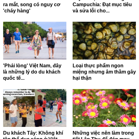
ra mắt, song có nguy cơ
Campuchia: Đạt mục tiêu
'cháy hàng'
và sửa lỗi cho...
'Phải lòng' Việt Nam, đây
Loại thực phẩm ngon
là những lý do du khách
miệng nhưng âm thầm gây
quốc tế...
hại thận
Du khách Tây: Không khí
Những việc nên làm trong