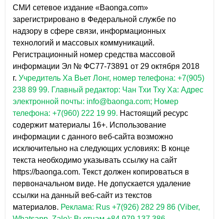
СМИ сетевое издание «Baonga.com»
зарегистрировано в Федеральной службе по
надзору в сфере связи, информационных
технологий и массовых коммуникаций.
Регистрационный номер средства массовой
информации Эл № ФС77-73891 от 29 октября 2018
г.
Учредитель Ха Вьет Лонг, номер телефона: +7(905)
238 89 99.
Главный редактор: Чан Тхи Тху Ха: Адрес
электронной почты: info@baonga.com; Номер
телефона: +7(960) 222 19 99.
Настоящий ресурс
содержит материалы 16+. Использование
информации с данного веб-сайта возможно
исключительно на следующих условиях: В конце
текста необходимо указывать ссылку на сайт
https://baonga.com. Текст должен копироваться в
первоначальном виде. Не допускается удаление
ссылки на данный веб-сайт из текстов
материалов.
Реклама: Rus +7(926) 282 29 86 (Viber,
Whatsapp, Zalo); Вьетнам +84.979.137.386.