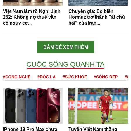
Việt Nam làm rõ Nghị định
Chuyên gia: Eo biển
252: Không nợ thuế vẫn
Hormuz trở thành "át chủ
có nguy cơ...
bài" của Iran...
BẤM ĐỂ XEM THÊM
CUỘC SỐNG QUANH TA
#CÔNG NGHỆ
#ĐỘC LẠ
#SỨC KHỎE
#SỐNG ĐẸP
#Q
iPhone 18 Pro Max chưa
Tuyển Việt Nam thắng