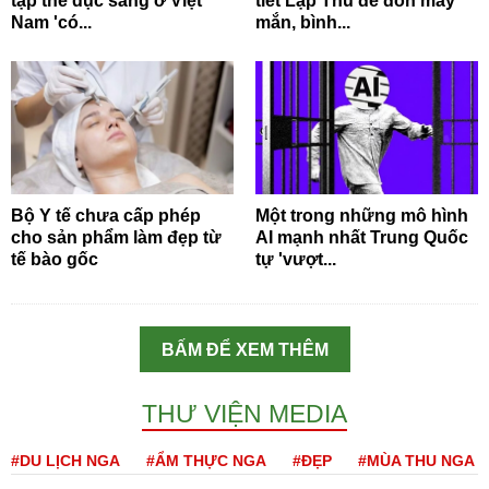
tập thể dục sáng ở Việt
tiết Lập Thu để đón may
Nam 'có...
mắn, bình...
Bộ Y tế chưa cấp phép
Một trong những mô hình
cho sản phẩm làm đẹp từ
AI mạnh nhất Trung Quốc
tế bào gốc
tự 'vượt...
BẤM ĐỂ XEM THÊM
THƯ VIỆN MEDIA
#DU LỊCH NGA
#ẨM THỰC NGA
#ĐẸP
#MÙA THU NGA