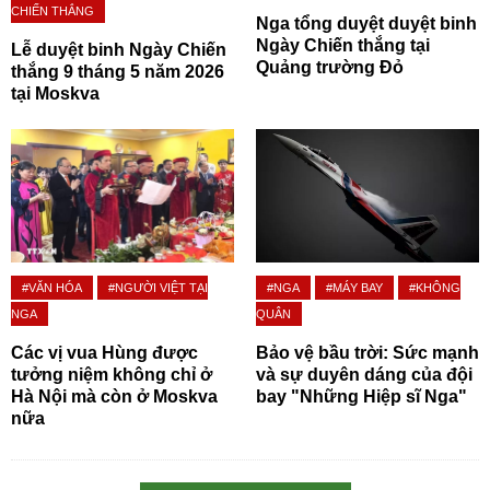
CHIẾN THẮNG
Nga tổng duyệt duyệt binh
Ngày Chiến thắng tại
Lễ duyệt binh Ngày Chiến
Quảng trường Đỏ
thắng 9 tháng 5 năm 2026
tại Moskva
#VĂN HÓA
#NGƯỜI VIỆT TẠI
#NGA
#MÁY BAY
#KHÔNG
NGA
QUÂN
Các vị vua Hùng được
Bảo vệ bầu trời: Sức mạnh
tưởng niệm không chỉ ở
và sự duyên dáng của đội
Hà Nội mà còn ở Moskva
bay "Những Hiệp sĩ Nga"
nữa