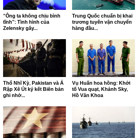
“Ông ta không chịu bình
Trung Quốc chuẩn bị khai
tĩnh”: Tình hình của
trương tuyến vận chuyển
Zelensky gây...
hàng đầu...
Thổ Nhĩ Kỳ, Pakistan và Ả
Vụ Huấn hoa hồng: Khởi
Rập Xê Út ký kết Biên bản
tố Vua quạt, Khánh Sky,
ghi nhớ...
Hồ Văn Khoa