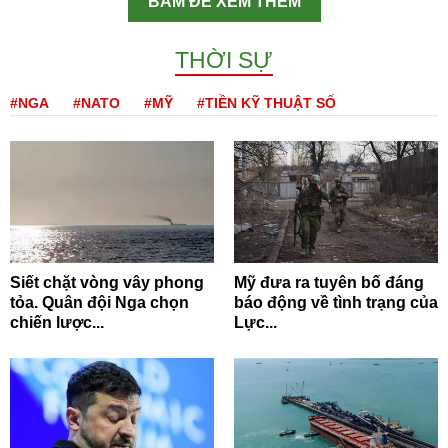
BẤM ĐỂ XEM THÊM
THỜI SỰ
#NGA
#NATO
#MỸ
#TIỀN KỸ THUẬT SỐ
Siết chặt vòng vây phong
Mỹ đưa ra tuyên bố đáng
tỏa. Quân đội Nga chọn
báo động về tình trạng của
chiến lược...
Lực...