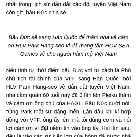
nhất trong lịch sử dẫn dắt các đội tuyển Việt Nam
còn gì", bầu Đức chia sẻ.
Bầu Đức sẽ sang Hàn Quốc để thăm nhà và cảm
ơn HLV Park Hang-seo vì đã mang tấm HCV SEA
Games về cho người hâm mộ Việt Nam
Nếu tính từ thời điểm bầu Đức với tư cách là Phó
chủ tịch tài chính của VFF sang Hàn Quốc mời
HLV Park Hang-seo về dẫn dắt tuyển Việt Nam,
nhà cầm quân 60 tuổi này đã 3 lần lên Pleiku thăm
và cảm ơn ông chủ của HAGL. Bầu Đức cười nói:
"Ông Park thật sự đáng mến. Lần đầu khi kí hợp
đồng với VFF, ông ấy lên nhà tôi dùng cơm và nói
lời cảm ơn vì đặt niềm tin vào ông ấy. Hai lần sau,
đều là vào các sự kiện lớn của bóng đá nước nhà