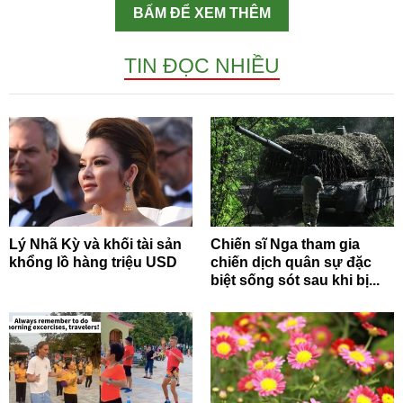
BẤM ĐỂ XEM THÊM
TIN ĐỌC NHIỀU
Lý Nhã Kỳ và khối tài sản
Chiến sĩ Nga tham gia
khổng lồ hàng triệu USD
chiến dịch quân sự đặc
biệt sống sót sau khi bị...