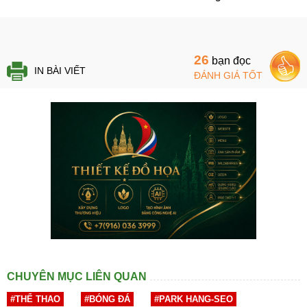
26
bạn đọc
IN BÀI VIẾT
ĐÁNH GIÁ TỐT
CHUYÊN MỤC LIÊN QUAN
#THỂ THAO
#BÓNG ĐÁ
#PARK HANG-SEO