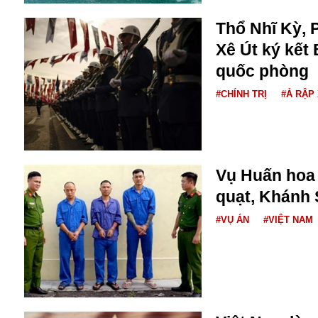
Dịch vụ
Diego Maradona
Thổ Nhĩ Kỳ, 
Di cư
Facebook
Xê Út ký kết
Dòng chảy phương Bắc 1
FED
quốc phòng
Dải Gaza
Fansipan
F0
#CHÍNH TRỊ
#Ả RẬP
FLC
F-16
Vụ Huấn hoa 
quạt, Khánh 
#VỤ ÁN
#VIỆT NAM
Gương sáng
Golf
Giáng sinh
GDP