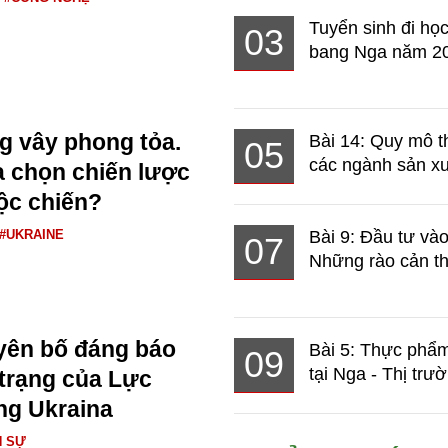
Tuyển sinh đi học
03
bang Nga năm 2
ng vây phong tỏa.
Bài 14: Quy mô t
05
các ngành sản xuấ
 chọn chiến lược
ộc chiến?
#UKRAINE
Bài 9: Đầu tư và
07
Những rào cản th
yên bố đáng báo
Bài 5: Thực phẩm
09
tại Nga - Thị trườ
 trạng của Lực
ng Ukraina
N SỰ