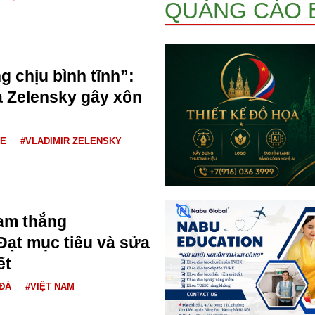
QUẢNG CÁO 
g chịu bình tĩnh”:
a Zelensky gây xôn
NE
#VLADIMIR ZELENSKY
am thắng
ạt mục tiêu và sửa
ết
ĐÁ
#VIỆT NAM