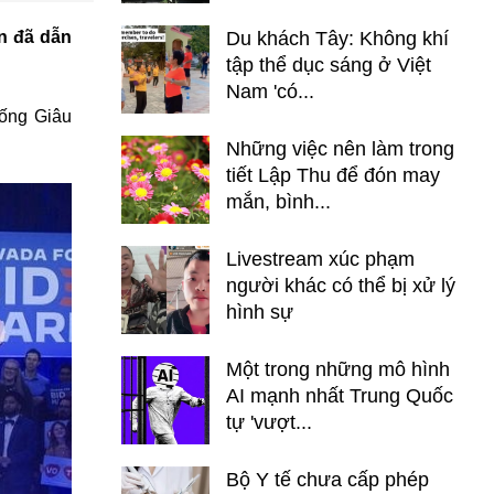
n đã dẫn
Du khách Tây: Không khí
tập thể dục sáng ở Việt
Nam 'có...
hống Giâu
Những việc nên làm trong
tiết Lập Thu để đón may
mắn, bình...
Livestream xúc phạm
người khác có thể bị xử lý
hình sự
Một trong những mô hình
AI mạnh nhất Trung Quốc
tự 'vượt...
Bộ Y tế chưa cấp phép