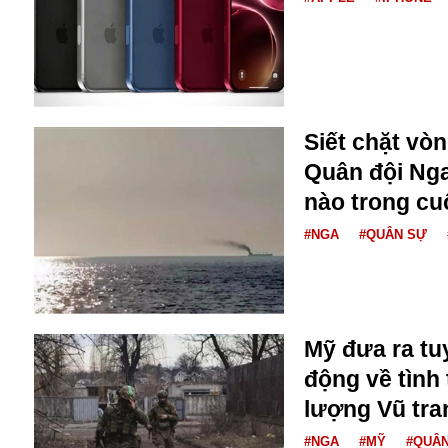
Buôn bán ở Nga
Bộ Quốc phòng
Bác Hồ
Bộ Y tế
Bão tuyết
Siết chặt vò
Bệnh viện
Bản quyền
Quân đội Nga
Bảo tàng
nào trong cu
Blockchain
#NGA
#QUÂN SỰ
Bộ Ngoại giao
Bình Dương
Biển Đen
Boeing
Bình Định
Mỹ đưa ra tu
Bulgaria
động về tình
Biến chủng
lượng Vũ tra
Baikal
Bakhmut
#NGA
#MỸ
#QUÂ