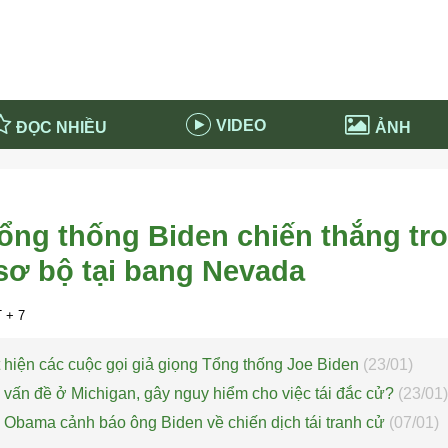
VIDEO
ĐỌC NHIỀU
ẢNH
in và ứng dụng
Tiêu điểm Covid-19
d-19 tại Nga
Thời sự
ổng thống Biden chiến thắng tr
n nước Nga
NABU EDUCATION
sơ bộ tại bang Nevada
 nước Nga
Tử vi hàng ngày
 Nga - Việt Nam
Phân tích chính trị
 + 7
 hiện các cuộc gọi giả giọng Tổng thống Joe Biden
(23/01)
vấn đề ở Michigan, gây nguy hiểm cho việc tái đắc cử?
(23/01)
 Obama cảnh báo ông Biden về chiến dịch tái tranh cử
(07/01)