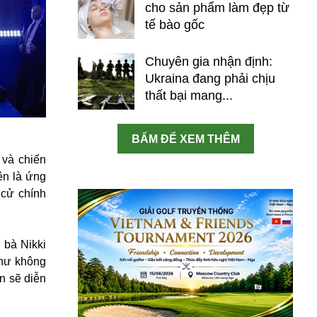
cho sản phẩm làm đẹp từ
tế bào gốc
Chuyên gia nhận định:
Ukraina đang phải chịu
thất bại mang...
BẤM ĐỂ XEM THÊM
 và chiến
ện là ứng
 cử chính
 bà Nikki
như không
n sẽ diễn