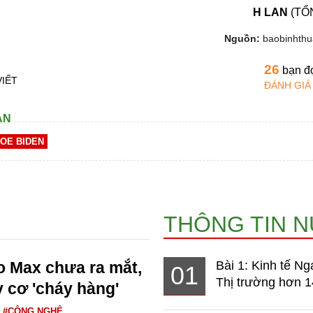
H LAN
(TỔ
Nguồn:
baobinhth
26
bạn đ
VIẾT
ĐÁNH GIÁ
AN
JOE BIDEN
THÔNG TIN 
o Max chưa ra mắt,
Bài 1: Kinh tế Ng
01
Thị trường hơn 1
 cơ 'cháy hàng'
#CÔNG NGHỆ