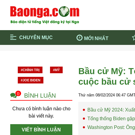
CHUYÊN MỤC
MỚI NHẤT
Trang chủ
Blockcha
Điểm tin chính
Dịch Covi
Bầu cử Mỹ: T
#CHÍNH TRỊ
#MỸ
Cộng đồng
Thông ti
cuộc bầu cử 
#JOE BIDEN
Cuộc sống quanh ta
Khám phá
Quảng cáo
Chính trị
0
BÌNH LUẬN
Thứ năm 08/02/2024
06:47
GMT
Chưa có bình luận nào cho
Bầu cử Mỹ 2024: Xuất
bài viết này.
Tổng thống Biden gặp 
Washington Post: Ông
VIẾT BÌNH LUẬN