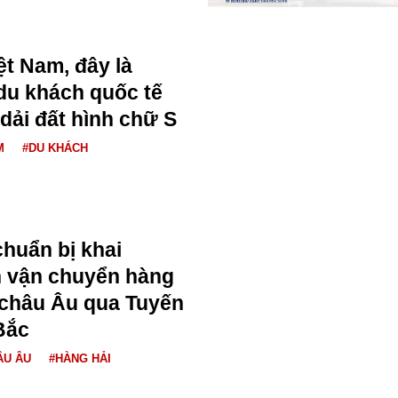
iệt Nam, đây là
du khách quốc tế
 dải đất hình chữ S
M
#DU KHÁCH
huẩn bị khai
n vận chuyển hàng
 châu Âu qua Tuyến
Bắc
ÂU ÂU
#HÀNG HẢI