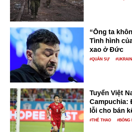
Bulagria
Crimea
“Ông ta khôn
Chính trị
Tình hình củ
Công nghệ
xao ở Đức
Chuyện hay
Chuyện lạ
#QUÂN SỰ
#UKRAI
Cuộc sống quanh ta
Casino
Chiến tranh thương mại
Chi hội phụ nữ TTTM Mátxcơva
Chính trị Nga
Tuyển Việt N
Chợ Vòm
Campuchia: Đ
Cảnh sát
lỗi cho bán k
Cấm bay
Cao tốc
#THỂ THAO
#BÓNG 
Canada