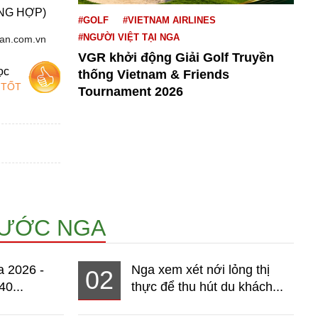
NG HỢP)
#GOLF
#VIETNAM AIRLINES
#NGƯỜI VIỆT TẠI NGA
uan.com.vn
VGR khởi động Giải Golf Truyền
ọc
thống Vietnam & Friends
 TỐT
Tournament 2026
NƯỚC NGA
a 2026 -
Nga xem xét nới lỏng thị
02
40...
thực để thu hút du khách...