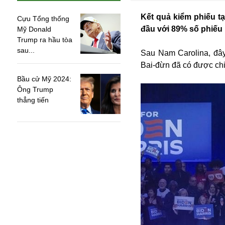
Kết quả kiểm phiếu t
Cựu Tổng thống
đầu với 89% số phiếu
Mỹ Donald
Trump ra hầu tòa
sau...
Sau Nam Carolina, đây
Bai-đừn đã có được chiế
Bầu cử Mỹ 2024:
Ông Trump
thẳng tiến
An ninh
Anh
Australia
Amazon
Army Games
Apple