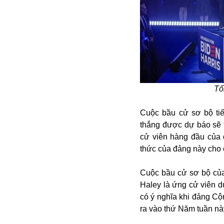
Alibaba
Angela Merkel
Aeroflot
ASEAN
Argentina
Ai
Azovstal
Tổ
Cuộc bầu cử sơ bộ tiế
thắng được dự báo sẽ 
cử viên hàng đầu của
thức của đảng này cho 
Cuộc bầu cử sơ bộ của
Haley là ứng cử viên d
có ý nghĩa khi đảng Cộ
ra vào thứ Năm tuần nà