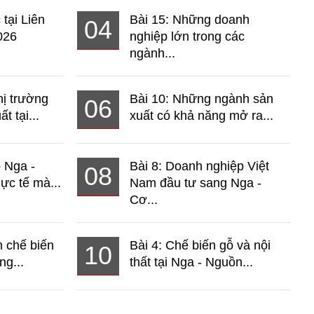
 tại Liên
Bài 15: Những doanh
04
026
nghiệp lớn trong các
ngành...
hị trường
Bài 10: Những ngành sản
06
t tại...
xuất có khả năng mở ra...
o Nga -
Bài 8: Doanh nghiệp Việt
08
ực tế mà...
Nam đầu tư sang Nga -
Cơ...
 chế biến
Bài 4: Chế biến gỗ và nội
10
ng...
thất tại Nga - Nguồn...