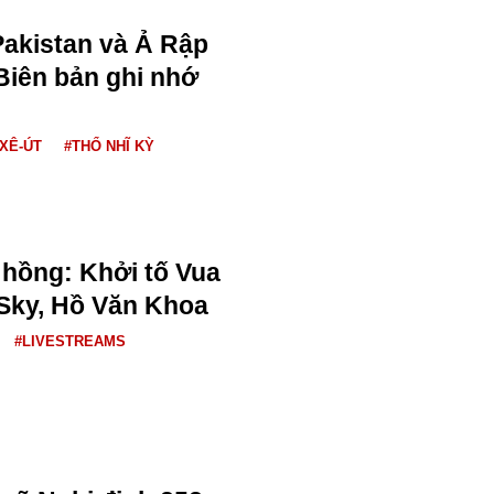
Pakistan và Ả Rập
 Biên bản ghi nhớ
 XÊ-ÚT
#THỔ NHĨ KỲ
hồng: Khởi tố Vua
Sky, Hồ Văn Khoa
#LIVESTREAMS