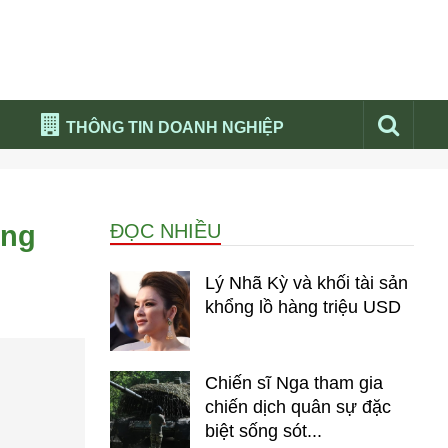
THÔNG TIN DOANH NGHIỆP
Đừng bỏ lỡ
Nổi bật báo nga
ong
ĐỌC NHIỀU
Thư viện media
Phân tích thị trường Nga 2026
Lý Nhã Kỳ và khối tài sản
khổng lồ hàng triệu USD
Chiến sĩ Nga tham gia
chiến dịch quân sự đặc
biệt sống sót...