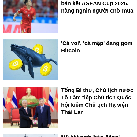
bán kết ASEAN Cup 2026,
hàng nghìn người chờ mua
'Cá voi', 'cá mập' đang gom
Bitcoin
Tổng Bí thư, Chủ tịch nước
Tô Lâm tiếp Chủ tịch Quốc
hội kiêm Chủ tịch Hạ viện
Thái Lan