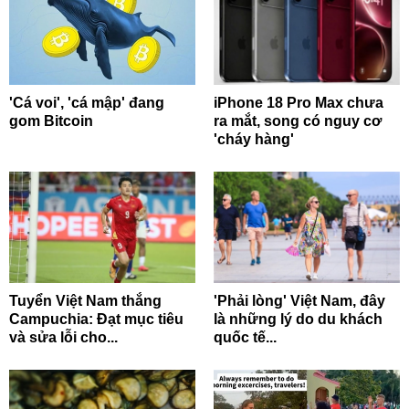
'Cá voi', 'cá mập' đang
iPhone 18 Pro Max chưa
gom Bitcoin
ra mắt, song có nguy cơ
'cháy hàng'
Tuyển Việt Nam thắng
'Phải lòng' Việt Nam, đây
Campuchia: Đạt mục tiêu
là những lý do du khách
và sửa lỗi cho...
quốc tế...