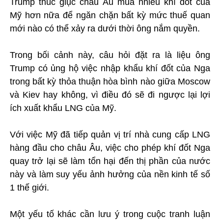
Trump thúc giục châu Âu mua nhiều khí đốt của
Mỹ hơn nữa để ngăn chặn bất kỳ mức thuế quan
mới nào có thể xảy ra dưới thời ông nắm quyền.
Trong bối cảnh này, câu hỏi đặt ra là liệu ông
Trump có ủng hộ việc nhập khẩu khí đốt của Nga
trong bất kỳ thỏa thuận hòa bình nào giữa Moscow
và Kiev hay không, vì điều đó sẽ đi ngược lại lợi
ích xuất khẩu LNG của Mỹ.
Với việc Mỹ đã tiếp quản vị trí nhà cung cấp LNG
hàng đầu cho châu Âu, việc cho phép khí đốt Nga
quay trở lại sẽ làm tổn hại đến thị phần của nước
này và làm suy yếu ảnh hưởng của nền kinh tế số
1 thế giới.
Một yếu tố khác cần lưu ý trong cuộc tranh luận