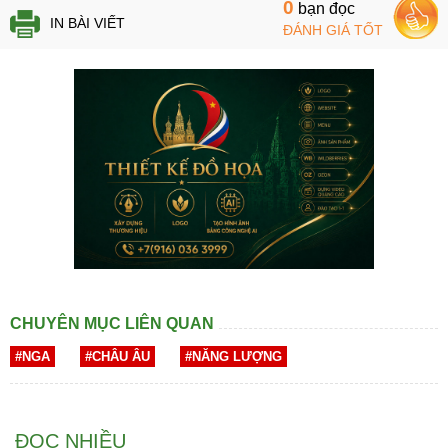
0
bạn đọc
IN BÀI VIẾT
ĐÁNH GIÁ TỐT
CHUYÊN MỤC LIÊN QUAN
#NGA
#CHÂU ÂU
#NĂNG LƯỢNG
ĐỌC NHIỀU