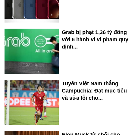
Grab bị phạt 1,36 tỷ đồng
với 6 hành vi vi phạm quy
định...
Tuyển Việt Nam thắng
Campuchia: Đạt mục tiêu
và sửa lỗi cho...
Elon Musk từ chối cho