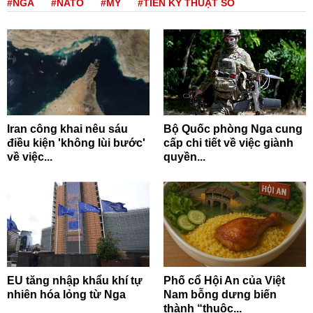
#NGA
#NATO
#MỸ
#TIỀN KỸ THUẬT SỐ
Iran công khai nêu sáu
Bộ Quốc phòng Nga cung
điều kiện 'không lùi bước'
cấp chi tiết về việc giành
về việc...
quyền...
EU tăng nhập khẩu khí tự
Phố cổ Hội An của Việt
nhiên hóa lỏng từ Nga
Nam bỗng dưng biến
thành “thuộc...