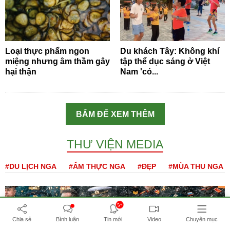
Loại thực phẩm ngon
Du khách Tây: Không khí
miệng nhưng âm thầm gây
tập thể dục sáng ở Việt
hại thận
Nam 'có...
BẤM ĐỂ XEM THÊM
THƯ VIỆN MEDIA
#DU LỊCH NGA
#ẨM THỰC NGA
#ĐẸP
#MÙA THU NGA
5+
Chia sẻ
Bình luận
Tin mới
Video
Chuyên mục