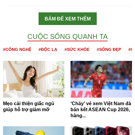
BẤM ĐỂ XEM THÊM
CUỘC SỐNG QUANH TA
#CÔNG NGHỆ
#ĐỘC LẠ
#SỨC KHỎE
#SỐNG ĐẸP
#Q
Mẹo cải thiện giấc ngủ
'Cháy' vé xem Việt Nam đá
giúp hỗ trợ giảm mỡ
bán kết ASEAN Cup 2026,
hàng...