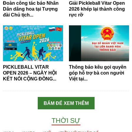
Đoàn công tác báo Nhân
Giải Pickleball Vitar Open
Dân dâng hoa tại Tượng
2026 khép lại thành công
đài Chủ tịch...
rực rỡ
PICKLEBALL VITAR
Thông báo kêu gọi quyên
OPEN 2026 – NGÀY HỘI
góp hỗ trợ bà con người
KẾT NỐI CỘNG ĐỒNG...
Việt tại...
BẤM ĐỂ XEM THÊM
THỜI SỰ