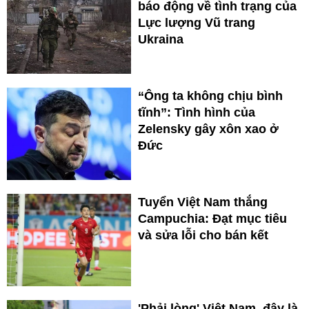
báo động về tình trạng của
Lực lượng Vũ trang
Ukraina
“Ông ta không chịu bình
tĩnh”: Tình hình của
Zelensky gây xôn xao ở
Đức
Tuyển Việt Nam thắng
Campuchia: Đạt mục tiêu
và sửa lỗi cho bán kết
'Phải lòng' Việt Nam, đây là