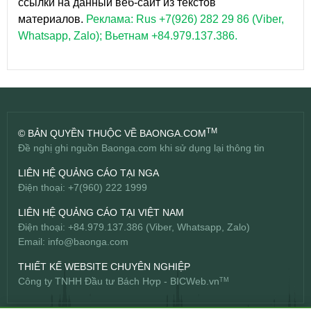
ссылки на данный веб-сайт из текстов
материалов.
Реклама: Rus +7(926) 282 29 86 (Viber,
Whatsapp, Zalo); Вьетнам +84.979.137.386.
TM
© BẢN QUYỀN THUỘC VỀ BAONGA.COM
Đề nghị ghi nguồn Baonga.com khi sử dụng lại thông tin
LIÊN HỆ QUẢNG CÁO TẠI NGA
Điện thoại: +7(960) 222 1999
LIÊN HỆ QUẢNG CÁO TẠI VIỆT NAM
Điện thoại: +84.979.137.386 (Viber, Whatsapp, Zalo)
Email:
info@baonga.com
THIẾT KẾ WEBSITE CHUYÊN NGHIỆP
Công ty TNHH Đầu tư Bách Hợp -
BICWeb.vn
TM