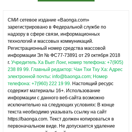
СМИ сетевое издание «Baonga.com»
зарегистрировано в Федеральной службе по
надзору в сфере связи, информационных
технологий и массовых коммуникаций.
Регистрационный номер средства массовой
информации Эл № ФС77-73891 от 29 октября 2018
г.
Учредитель Ха Вьет Лонг, номер телефона: +7(905)
238 89 99.
Главный редактор: Чан Тхи Тху Ха: Адрес
электронной почты: info@baonga.com; Номер
телефона: +7(960) 222 19 99.
Настоящий ресурс
содержит материалы 16+. Использование
информации с данного веб-сайта возможно
исключительно на следующих условиях: В конце
текста необходимо указывать ссылку на сайт
https://baonga.com. Текст должен копироваться в
первоначальном виде. Не допускается удаление