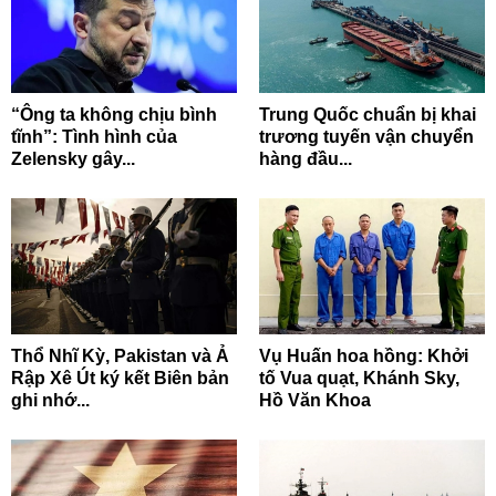
“Ông ta không chịu bình
Trung Quốc chuẩn bị khai
tĩnh”: Tình hình của
trương tuyến vận chuyển
Zelensky gây...
hàng đầu...
Thổ Nhĩ Kỳ, Pakistan và Ả
Vụ Huấn hoa hồng: Khởi
Rập Xê Út ký kết Biên bản
tố Vua quạt, Khánh Sky,
ghi nhớ...
Hồ Văn Khoa