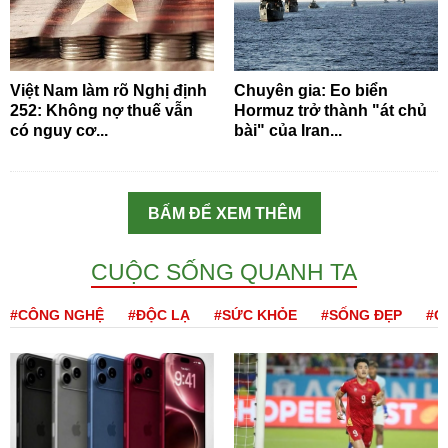
Việt Nam làm rõ Nghị định
Chuyên gia: Eo biển
252: Không nợ thuế vẫn
Hormuz trở thành "át chủ
có nguy cơ...
bài" của Iran...
BẤM ĐỂ XEM THÊM
CUỘC SỐNG QUANH TA
#CÔNG NGHỆ
#ĐỘC LẠ
#SỨC KHỎE
#SỐNG ĐẸP
#Q