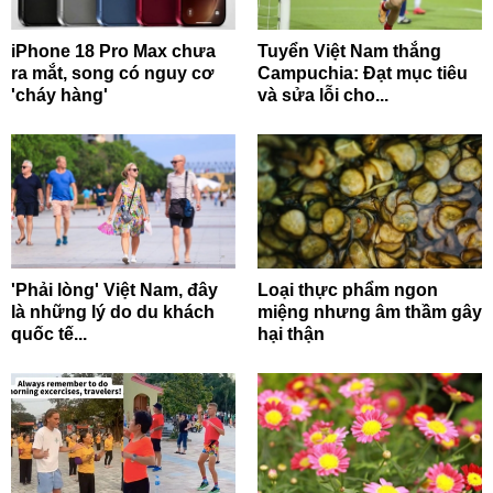
iPhone 18 Pro Max chưa
Tuyển Việt Nam thắng
ra mắt, song có nguy cơ
Campuchia: Đạt mục tiêu
'cháy hàng'
và sửa lỗi cho...
'Phải lòng' Việt Nam, đây
Loại thực phẩm ngon
là những lý do du khách
miệng nhưng âm thầm gây
quốc tế...
hại thận