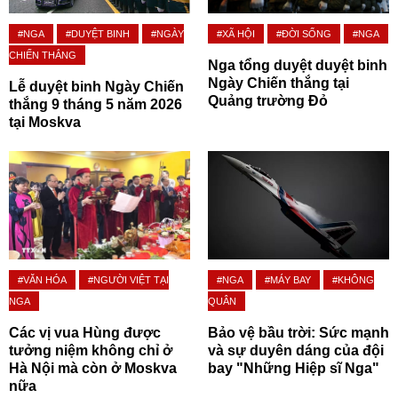
#NGA
#DUYỆT BINH
#NGÀY
#XÃ HỘI
#ĐỜI SỐNG
#NGA
CHIẾN THẮNG
Nga tổng duyệt duyệt binh
Ngày Chiến thắng tại
Lễ duyệt binh Ngày Chiến
Quảng trường Đỏ
thắng 9 tháng 5 năm 2026
tại Moskva
#VĂN HÓA
#NGƯỜI VIỆT TẠI
#NGA
#MÁY BAY
#KHÔNG
NGA
QUÂN
Các vị vua Hùng được
Bảo vệ bầu trời: Sức mạnh
tưởng niệm không chỉ ở
và sự duyên dáng của đội
Hà Nội mà còn ở Moskva
bay "Những Hiệp sĩ Nga"
nữa