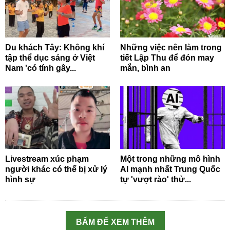
Du khách Tây: Không khí
Những việc nên làm trong
tập thể dục sáng ở Việt
tiết Lập Thu để đón may
Nam 'có tính gây...
mắn, bình an
Livestream xúc phạm
Một trong những mô hình
người khác có thể bị xử lý
AI mạnh nhất Trung Quốc
hình sự
tự 'vượt rào' thử...
BẤM ĐỂ XEM THÊM