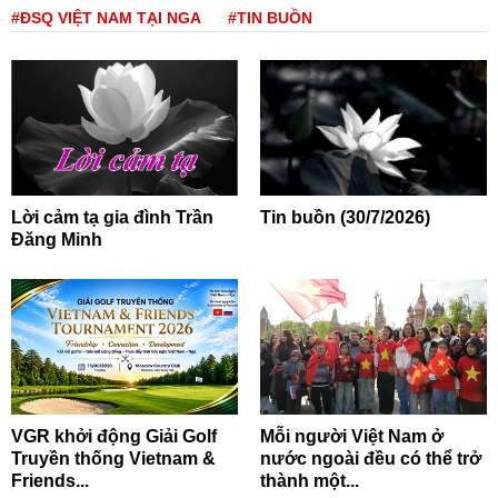
#ĐSQ VIỆT NAM TẠI NGA
#TIN BUỒN
Lời cảm tạ gia đình Trần
Tin buồn (30/7/2026)
Đăng Minh
VGR khởi động Giải Golf
Mỗi người Việt Nam ở
Truyền thống Vietnam &
nước ngoài đều có thể trở
Friends...
thành một...