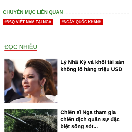
CHUYÊN MỤC LIÊN QUAN
#ĐSQ VIỆT NAM TẠI NGA
#NGÀY QUỐC KHÁNH
ĐỌC NHIỀU
Lý Nhã Kỳ và khối tài sản
khổng lồ hàng triệu USD
Chiến sĩ Nga tham gia
chiến dịch quân sự đặc
biệt sống sót...