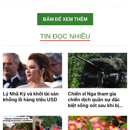
BẤM ĐỂ XEM THÊM
TIN ĐỌC NHIỀU
Lý Nhã Kỳ và khối tài sản
Chiến sĩ Nga tham gia
khổng lồ hàng triệu USD
chiến dịch quân sự đặc
biệt sống sót sau khi bị...