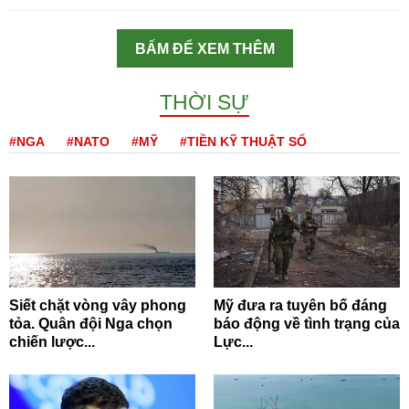
BẤM ĐỂ XEM THÊM
THỜI SỰ
#NGA
#NATO
#MỸ
#TIỀN KỸ THUẬT SỐ
Siết chặt vòng vây phong
Mỹ đưa ra tuyên bố đáng
tỏa. Quân đội Nga chọn
báo động về tình trạng của
chiến lược...
Lực...