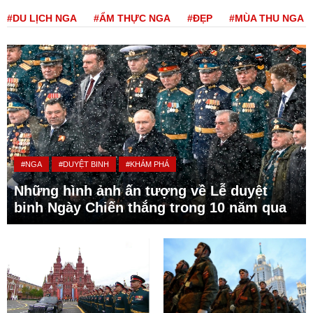
#DU LỊCH NGA
#ẨM THỰC NGA
#ĐẸP
#MÙA THU NGA
#NGA
#DUYỆT BINH
#KHÁM PHÁ
Những hình ảnh ấn tượng về Lễ duyệt
binh Ngày Chiến thắng trong 10 năm qua