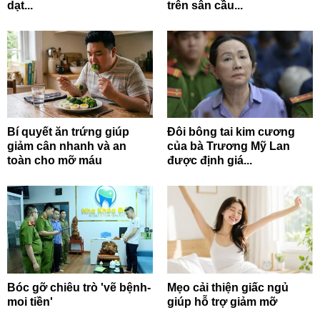
dạt...
trên sân cầu...
Bí quyết ăn trứng giúp
Đôi bông tai kim cương
giảm cân nhanh và an
của bà Trương Mỹ Lan
toàn cho mỡ máu
được định giá...
Bóc gỡ chiêu trò 'vẽ bệnh-
Mẹo cải thiện giấc ngủ
moi tiền'
giúp hỗ trợ giảm mỡ