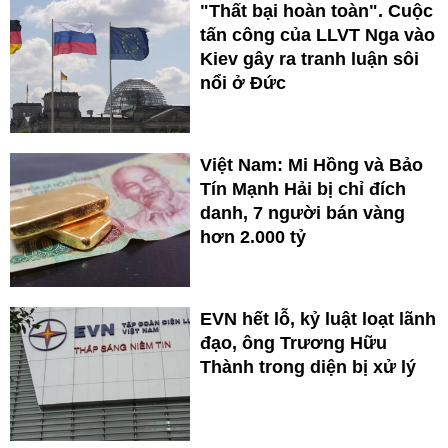
"Thất bại hoàn toàn". Cuộc
tấn công của LLVT Nga vào
Kiev gây ra tranh luận sôi
nổi ở Đức
Việt Nam: Mi Hồng và Bảo
Tín Mạnh Hải bị chỉ đích
danh, 7 người bán vàng
hơn 2.000 tỷ
EVN hết lỗ, kỷ luật loạt lãnh
đạo, ông Trương Hữu
Thành trong diện bị xử lý