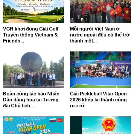
VGR khởi động Giải Golf
Mỗi người Việt Nam ở
Truyền thống Vietnam &
nước ngoài đều có thể trở
Friends...
thành một...
Đoàn công tác báo Nhân
Giải Pickleball Vitar Open
Dân dâng hoa tại Tượng
2026 khép lại thành công
đài Chủ tịch...
rực rỡ