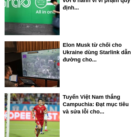
với 6 hành vi vi phạm quy
định...
Elon Musk từ chối cho
Ukraine dùng Starlink dẫn
đường cho...
Tuyển Việt Nam thắng
Campuchia: Đạt mục tiêu
và sửa lỗi cho...