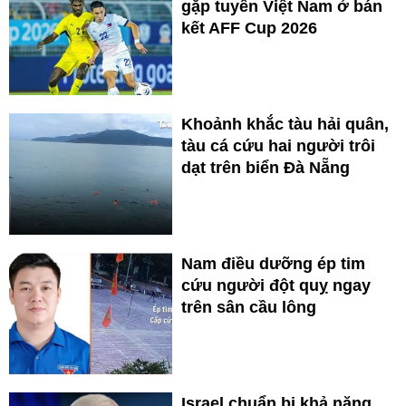
gặp tuyển Việt Nam ở bán
kết AFF Cup 2026
Khoảnh khắc tàu hải quân,
tàu cá cứu hai người trôi
dạt trên biển Đà Nẵng
Nam điều dưỡng ép tim
cứu người đột quỵ ngay
trên sân cầu lông
Israel chuẩn bị khả năng