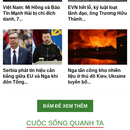
Việt Nam: Mi Hồng và Bảo
EVN hết lỗ, kỷ luật loạt
Tín Mạnh Hải bị chỉ đích
lãnh đạo, ông Trương Hữu
danh, 7...
Thành...
Serbia phát tín hiệu cân
Nga tấn công kho nhiên
bằng giữa EU và Nga khi
liệu ở thủ đô Kiev, Ukraine
đón Tổng...
tuyên bố...
BẤM ĐỂ XEM THÊM
CUỘC SỐNG QUANH TA