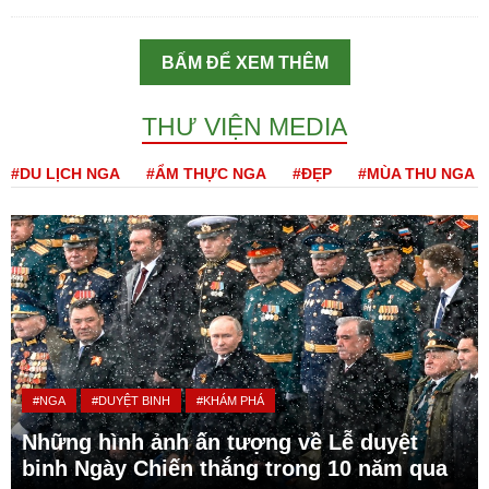
BẤM ĐỂ XEM THÊM
THƯ VIỆN MEDIA
#DU LỊCH NGA
#ẨM THỰC NGA
#ĐẸP
#MÙA THU NGA
#NGA
#DUYỆT BINH
#KHÁM PHÁ
Những hình ảnh ấn tượng về Lễ duyệt
binh Ngày Chiến thắng trong 10 năm qua