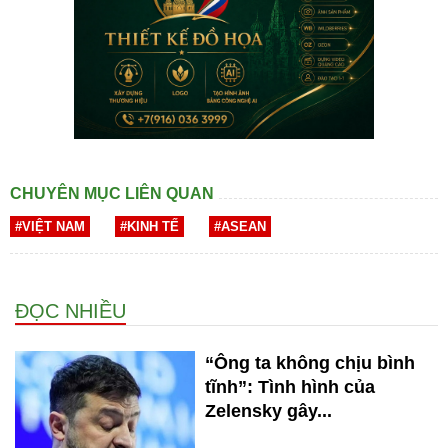
CHUYÊN MỤC LIÊN QUAN
#VIỆT NAM
#KINH TẾ
#ASEAN
ĐỌC NHIỀU
“Ông ta không chịu bình
tĩnh”: Tình hình của
Zelensky gây...