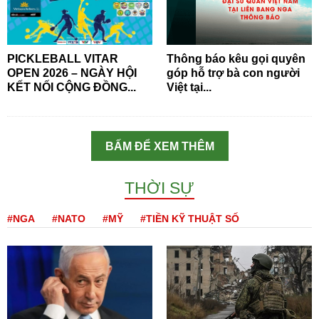
PICKLEBALL VITAR
Thông báo kêu gọi quyên
OPEN 2026 – NGÀY HỘI
góp hỗ trợ bà con người
KẾT NỐI CỘNG ĐỒNG...
Việt tại...
BẤM ĐỂ XEM THÊM
THỜI SỰ
#NGA
#NATO
#MỸ
#TIỀN KỸ THUẬT SỐ