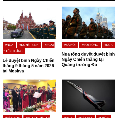
#NGA
#DUYỆT BINH
#NGÀY
#XÃ HỘI
#ĐỜI SỐNG
#NGA
CHIẾN THẮNG
Nga tổng duyệt duyệt binh
Ngày Chiến thắng tại
Lễ duyệt binh Ngày Chiến
Quảng trường Đỏ
thắng 9 tháng 5 năm 2026
tại Moskva
#VĂN HÓA
#NGƯỜI VIỆT TẠI
#NGA
#MÁY BAY
#KHÔNG