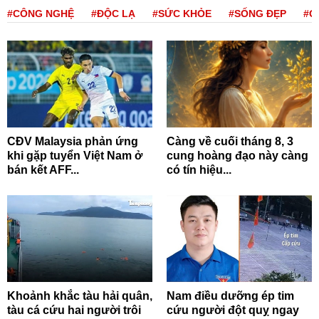
#CÔNG NGHỆ
#ĐỘC LẠ
#SỨC KHỎE
#SỐNG ĐẸP
#Q
CĐV Malaysia phản ứng
Càng về cuối tháng 8, 3
khi gặp tuyển Việt Nam ở
cung hoàng đạo này càng
bán kết AFF...
có tín hiệu...
Khoảnh khắc tàu hải quân,
Nam điều dưỡng ép tim
tàu cá cứu hai người trôi
cứu người đột quỵ ngay