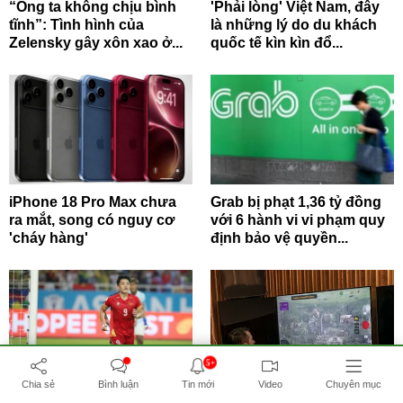
“Ông ta không chịu bình
'Phải lòng' Việt Nam, đây
tĩnh”: Tình hình của
là những lý do du khách
Zelensky gây xôn xao ở...
quốc tế kìn kìn đổ...
iPhone 18 Pro Max chưa
Grab bị phạt 1,36 tỷ đồng
ra mắt, song có nguy cơ
với 6 hành vi vi phạm quy
'cháy hàng'
định bảo vệ quyền...
5+
Chia sẻ
Bình luận
Tin mới
Video
Chuyên mục
Tuyển Việt Nam thắng
Elon Musk từ chối cho