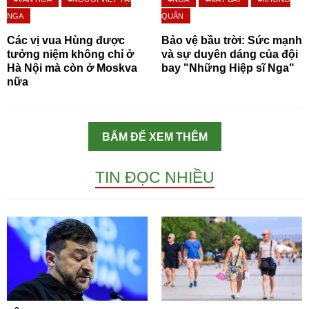
NGA
QUÂN
Các vị vua Hùng được
Bảo vệ bầu trời: Sức mạnh
tưởng niệm không chỉ ở
và sự duyên dáng của đội
Hà Nội mà còn ở Moskva
bay "Những Hiệp sĩ Nga"
nữa
BẤM ĐỂ XEM THÊM
TIN ĐỌC NHIỀU