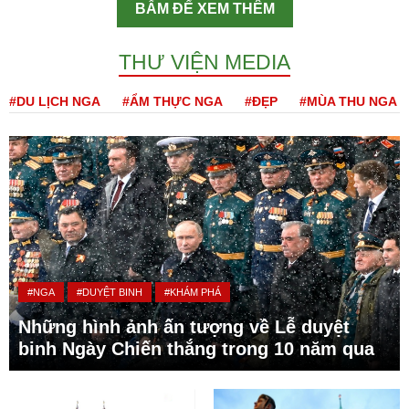
BẤM ĐỂ XEM THÊM
THƯ VIỆN MEDIA
#DU LỊCH NGA
#ẨM THỰC NGA
#ĐẸP
#MÙA THU NGA
#NGA
#DUYỆT BINH
#KHÁM PHÁ
Những hình ảnh ấn tượng về Lễ duyệt
binh Ngày Chiến thắng trong 10 năm qua