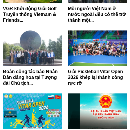
VGR khởi động Giải Golf
Mỗi người Việt Nam ở
Truyền thống Vietnam &
nước ngoài đều có thể trở
Friends...
thành một...
Đoàn công tác báo Nhân
Giải Pickleball Vitar Open
Dân dâng hoa tại Tượng
2026 khép lại thành công
đài Chủ tịch...
rực rỡ