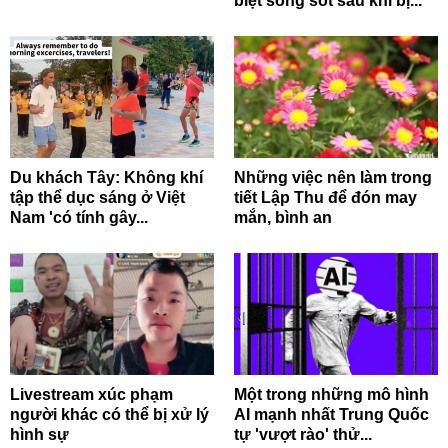
biệt sống sót sau khi bị...
Du khách Tây: Không khí
Những việc nên làm trong
tập thể dục sáng ở Việt
tiết Lập Thu để đón may
Nam 'có tính gây...
mắn, bình an
Livestream xúc phạm
Một trong những mô hình
người khác có thể bị xử lý
AI mạnh nhất Trung Quốc
hình sự
tự 'vượt rào' thử...