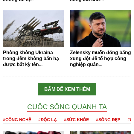
Phòng không Ukraina
Zelensky muốn đóng băng
trong đêm không bắn hạ
xung đột để tổ hợp công
được bất kỳ tên...
nghiệp quân...
BẤM ĐỂ XEM THÊM
CUỘC SỐNG QUANH TA
#CÔNG NGHỆ
#ĐỘC LẠ
#SỨC KHỎE
#SỐNG ĐẸP
#Q