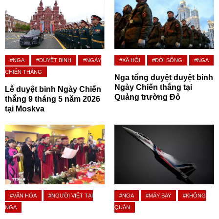
#NGA
#DUYỆT BINH
#NGÀY
#XÃ HỘI
#ĐỜI SỐNG
#NGA
CHIẾN THẮNG
Nga tổng duyệt duyệt binh
Ngày Chiến thắng tại
Lễ duyệt binh Ngày Chiến
Quảng trường Đỏ
thắng 9 tháng 5 năm 2026
tại Moskva
#VĂN HÓA
#NGƯỜI VIỆT TẠI
#NGA
#MÁY BAY
#KHÔNG
NGA
QUÂN