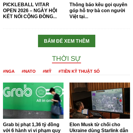
PICKLEBALL VITAR
Thông báo kêu gọi quyên
OPEN 2026 – NGÀY HỘI
góp hỗ trợ bà con người
KẾT NỐI CỘNG ĐỒNG...
Việt tại...
BẤM ĐỂ XEM THÊM
THỜI SỰ
#NGA
#NATO
#MỸ
#TIỀN KỸ THUẬT SỐ
Grab bị phạt 1,36 tỷ đồng
Elon Musk từ chối cho
với 6 hành vi vi phạm quy
Ukraine dùng Starlink dẫn