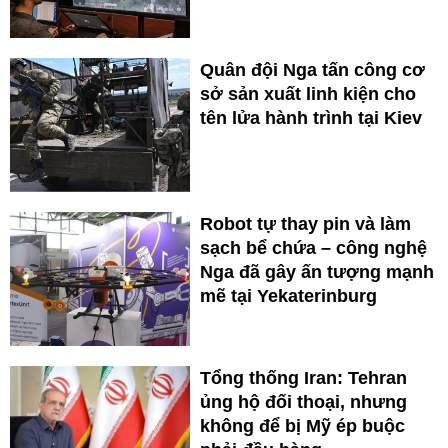
Quân đội Nga tấn công cơ
sở sản xuất linh kiện cho
tên lửa hành trình tại Kiev
Robot tự thay pin và làm
sạch bể chứa – công nghệ
Nga đã gây ấn tượng mạnh
mẽ tại Yekaterinburg
Tổng thống Iran: Tehran
ủng hộ đối thoại, nhưng
không để bị Mỹ ép buộc