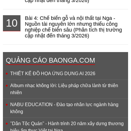
cập nhật đến tháng 3/2026)
Bài 4: Chế biến gỗ và nội thất tại Nga -
10
Nguồn tài nguyên lớn nhưng thiếu công
nghiệp chế biến sâu (Phân tích thị trường
cập nhật đến tháng 3/2026)
QUẢNG CÁO BAONGA.COM
THIẾT KẾ ĐỒ HỌA ỨNG DỤNG AI 2026
Album nhạc không lời: Liệu pháp chữa lành từ thiên
nhiên
NABU EDUCATION - Đào tạo nhân lực ngành hàng
không
''Dân Tộc Quán'' - Hành trình 20 năm xây dựng thương
hiệu ẩm thực Việt tại Nga