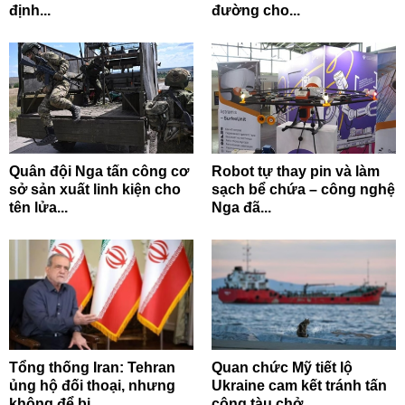
định...
đường cho...
Quân đội Nga tấn công cơ
Robot tự thay pin và làm
sở sản xuất linh kiện cho
sạch bể chứa – công nghệ
tên lửa...
Nga đã...
Tổng thống Iran: Tehran
Quan chức Mỹ tiết lộ
ủng hộ đối thoại, nhưng
Ukraine cam kết tránh tấn
không để bị...
công tàu chở...