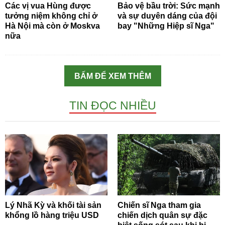
Các vị vua Hùng được
Bảo vệ bầu trời: Sức mạnh
tưởng niệm không chỉ ở
và sự duyên dáng của đội
Hà Nội mà còn ở Moskva
bay "Những Hiệp sĩ Nga"
nữa
BẤM ĐỂ XEM THÊM
TIN ĐỌC NHIỀU
Lý Nhã Kỳ và khối tài sản
Chiến sĩ Nga tham gia
khổng lồ hàng triệu USD
chiến dịch quân sự đặc