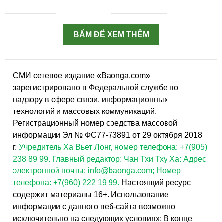
BẤM ĐỂ XEM THÊM
СМИ сетевое издание «Baonga.com»
зарегистрировано в Федеральной службе по
надзору в сфере связи, информационных
технологий и массовых коммуникаций.
Регистрационный номер средства массовой
информации Эл № ФС77-73891 от 29 октября 2018
г.
Учредитель Ха Вьет Лонг, номер телефона: +7(905)
238 89 99.
Главный редактор: Чан Тхи Тху Ха: Адрес
электронной почты: info@baonga.com; Номер
телефона: +7(960) 222 19 99.
Настоящий ресурс
содержит материалы 16+. Использование
информации с данного веб-сайта возможно
исключительно на следующих условиях: В конце