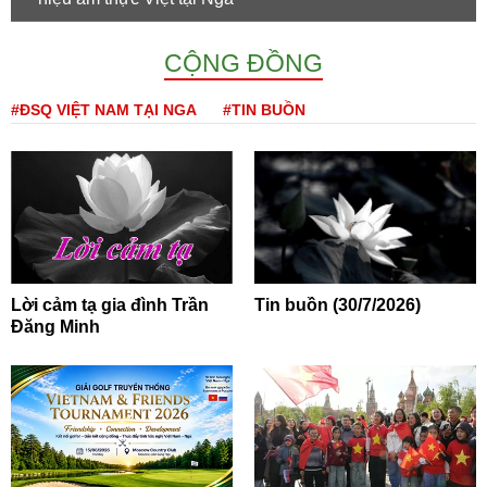
CỘNG ĐỒNG
#ĐSQ VIỆT NAM TẠI NGA
#TIN BUỒN
Lời cảm tạ gia đình Trần
Tin buồn (30/7/2026)
Đăng Minh