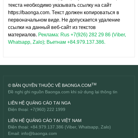
текста необходимо указывать ссылку на сайт
https://baonga.com. Текст должен копироваться в
первоначальном виде. Не допускается удаление
ссылки на данный веб-сайт из текстов
материалов.
Реклама: Rus +7(926) 282 29 86 (Viber,
Whatsapp, Zalo); Вьетнам +84.979.137.386.
TM
© BẢN QUYỀN THUỘC VỀ BAONGA.COM
Đề nghị ghi nguồn Baonga.com khi sử dụng lại thông tin
LIÊN HỆ QUẢNG CÁO TẠI NGA
Điện thoại: +7(960) 222 1999
LIÊN HỆ QUẢNG CÁO TẠI VIỆT NAM
Điện thoại: +84.979.137.386 (Viber, Whatsapp, Zalo)
Email:
info@baonga.com