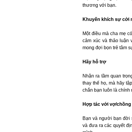
Alibaba
thương với bạn.
Angela Merkel
Aeroflot
Khuyến khích sự cởi
ASEAN
Argentina
Một điều mà cha mẹ có 
Ai
cảm xúc và thảo luận 
Azovstal
mong đợi bọn trẻ tâm s
Hãy hỗ trợ
Nhận ra tầm quan trọn
thay thế họ, mà hãy tậ
chắn bạn luôn là chính 
Hợp tác với vợ/chồng
Bạn và người bạn đời s
và đưa ra các quyết đị