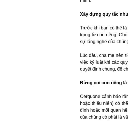
mình.
Xây dựng quy tắc như
Trước khi bạn có thể là
trọng từ con riêng. Ch
sự lắng nghe của chún
Lúc đầu, cha mẹ nên t
Bói toán
việc kỷ luật khi các qu
Bóng đá
quyết định chung, để ch
Bill Gates
BĐS
Đừng coi con riêng là 
Bí ẩn
Bitcoin
Cerquone cảnh báo rằng
Bamboo Airways
hoặc thiếu niên) có th
Báo Nga có gì?
đình hoặc mối quan hệ
Biển Đông
của chúng có phải là vấ
Barrack Obama
Bắc Kinh