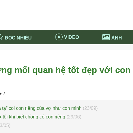
VIDEO
ĐỌC NHIỀU
ẢNH
in và ứng dụng
Tiêu điểm Covid-19
d-19 tại Nga
Thời sự
ng mối quan hệ tốt đẹp với con 
n nước Nga
NABU EDUCATION
 nước Nga
Tử vi hàng ngày
 Nga - Việt Nam
Phân tích chính trị
+ 7
 tạ” coi con riêng của vợ như con mình
(23/09)
tôi khi biết chồng có con riêng
(29/06)
3/05)