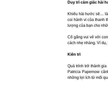
Duy trì cảm giác hài 
Buôn bán ở Nga
Bộ Quốc phòng
Khiếu hài hước sẽ… là
Bác Hồ
coi hành vi của thanh t
Bộ Y tế
lượng của bạn cho nhữn
Bão tuyết
Bệnh viện
Cố gắng vui vẻ với con
Bản quyền
cách nhẹ nhàng. Ví dụ,
Bảo tàng
Blockchain
Kiên trì
Bộ Ngoại giao
Bình Dương
Quá trình trở thành gia
Biển Đen
Patricia Papernow cảnh
Boeing
những lợi ích từ mối qu
Bình Định
Bulgaria
Biến chủng
Baikal
Bakhmut