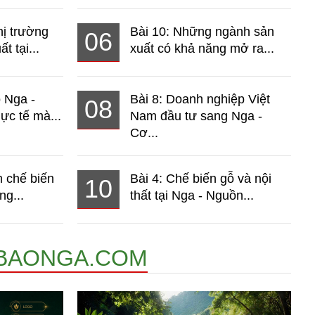
hị trường
Bài 10: Những ngành sản
06
t tại...
xuất có khả năng mở ra...
o Nga -
Bài 8: Doanh nghiệp Việt
08
ực tế mà...
Nam đầu tư sang Nga -
Cơ...
 chế biến
Bài 4: Chế biến gỗ và nội
10
ng...
thất tại Nga - Nguồn...
BAONGA.COM