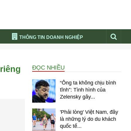
THÔNG TIN DOANH NGHIỆP
Đừng bỏ lỡ
Nổi bật báo nga
riêng
ĐỌC NHIỀU
Thư viện media
Phân tích thị trường Nga 2026
“Ông ta không chịu bình
tĩnh”: Tình hình của
Zelensky gây...
'Phải lòng' Việt Nam, đây
là những lý do du khách
quốc tế...