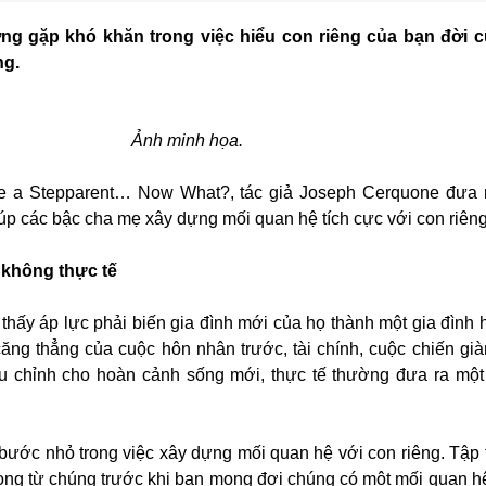
ng gặp khó khăn trong việc hiểu con riêng của bạn đời 
ng.
Ảnh minh họa.
re a Stepparent… Now What?, tác giả Joseph Cerquone đưa
iúp các bậc cha mẹ xây dựng mối quan hệ tích cực với con riêng
không thực tế
hấy áp lực phải biến gia đình mới của họ thành một gia đình 
ăng thẳng của cuộc hôn nhân trước, tài chính, cuộc chiến gi
u chỉnh cho hoàn cảnh sống mới, thực tế thường đưa ra một
bước nhỏ trong việc xây dựng mối quan hệ với con riêng. Tập 
rọng từ chúng trước khi bạn mong đợi chúng có một mối quan h