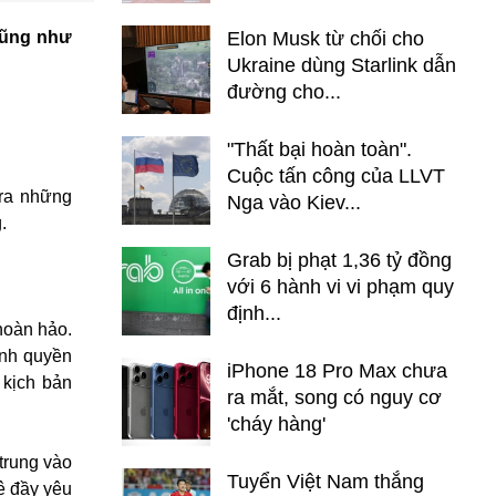
cũng như
Elon Musk từ chối cho
Ukraine dùng Starlink dẫn
đường cho...
"Thất bại hoàn toàn".
Cuộc tấn công của LLVT
 ra những
Nga vào Kiev...
.
Grab bị phạt 1,36 tỷ đồng
với 6 hành vi vi phạm quy
định...
hoàn hảo.
ành quyền
iPhone 18 Pro Max chưa
 kịch bản
ra mắt, song có nguy cơ
'cháy hàng'
trung vào
Tuyển Việt Nam thắng
ệ đầy yêu