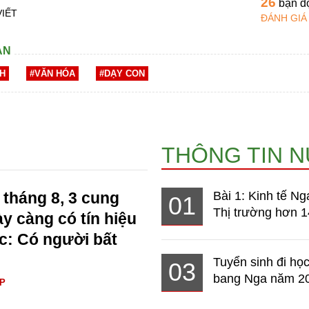
26
bạn đ
VIẾT
ĐÁNH GIÁ
AN
NH
#VĂN HÓA
#DẠY CON
THÔNG TIN 
 tháng 8, 3 cung
Bài 1: Kinh tế Ng
01
Thị trường hơn 1
y càng có tín hiệu
ạc: Có người bất
Tuyển sinh đi học
03
bang Nga năm 2
ÁP