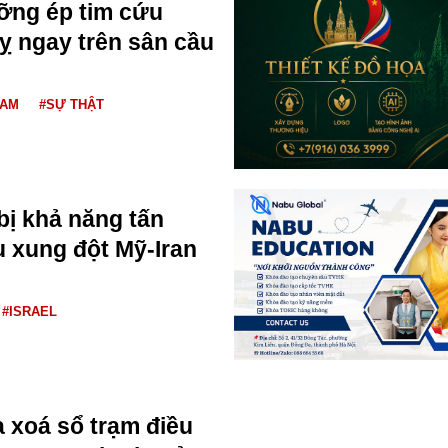
ỡng ép tim cứu
ỵ ngay trên sân cầu
NAM
#SỰ THẬT
bị khả năng tấn
u xung đột Mỹ-Iran
#ISRAEL
 xoá sổ trạm điều