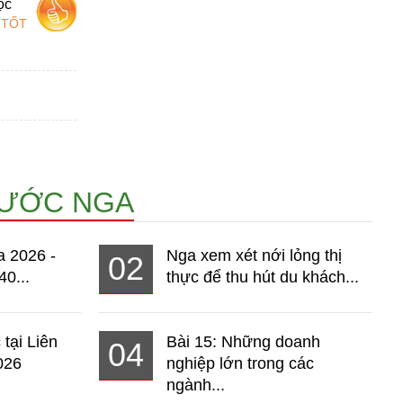
ọc
 TỐT
NƯỚC NGA
a 2026 -
Nga xem xét nới lỏng thị
02
40...
thực để thu hút du khách...
 tại Liên
Bài 15: Những doanh
04
026
nghiệp lớn trong các
ngành...