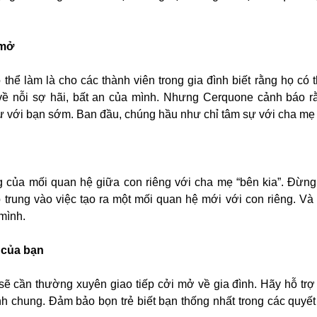
 mở
thể làm là cho các thành viên trong gia đình biết rằng họ có t
về nỗi sợ hãi, bất an của mình. Nhưng Cerquone cảnh báo 
ự với bạn sớm. Ban đầu, chúng hầu như chỉ tâm sự với cha mẹ 
g của mối quan hệ giữa con riêng với cha mẹ “bên kia”. Đừng
p trung vào việc tạo ra một mối quan hệ mới với con riêng. Và
mình.
 của bạn
ẽ cần thường xuyên giao tiếp cởi mở về gia đình. Hãy hỗ trợ
nh chung. Đảm bảo bọn trẻ biết bạn thống nhất trong các quyết