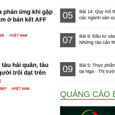
a phản ứng khi gặp
Bài 14: Quy mô t
05
các ngành sản xuấ
am ở bán kết AFF
ĐÁ
#VIỆT NAM
Bài 9: Đầu tư và
07
Những rào cản th
tàu hải quân, tàu
Bài 5: Thực phẩm
09
tại Nga - Thị trườ
ười trôi dạt trên
g
ĐẸP
#VIỆT NAM
QUẢNG CÁO 