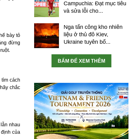
Campuchia: Đạt mục tiêu
và sửa lỗi cho...
Nga tấn công kho nhiên
liệu ở thủ đô Kiev,
hể bày tỏ
Ukraine tuyên bố...
rằng đừng
ruột.
BẤM ĐỂ XEM THÊM
 tìm cách
 hãy chắc
 lẫn nhau
 định của