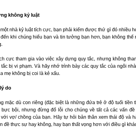
ng không kỷ luật
 một nhà kỷ luật tích cực, bạn phải kiếm được thứ gì đó nhiều 
o đến khi chúng hiểu bạn và tin tưởng bạn hơn, bạn không thể
g.
ích cực tham gia vào việc xây dựng quy tắc, nhưng không tha
y tắc bị vi phạm. Và hãy nhớ trình bày các quy tắc của ngôi nh
a mẹ không bị coi là kẻ xấu.
lý do
 mặc dù con riêng (đặc biệt là những đứa trẻ ở độ tuổi tiền t
ể bực bội, nhưng đừng đổ lỗi cho chúng về tất cả các vấn đề 
 với vợ/ chồng của bạn. Hãy tự hỏi bản thân xem thái độ và 
n đề thực sự hay không, hay bạn thất vọng hơn với điều gì khá