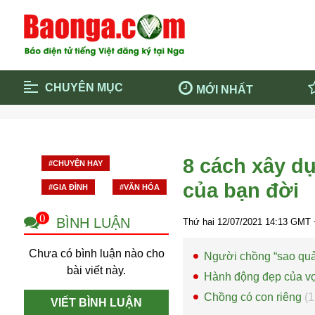
CHUYÊN MỤC
MỚI NHẤT
Trang chủ
Blockcha
Điểm tin chính
Dịch Covi
8 cách xây dự
#CHUYỆN HAY
Cộng đồng
Thông ti
của bạn đời
#GIA ĐÌNH
#VĂN HÓA
Cuộc sống quanh ta
Khám phá
Quảng cáo
Chính trị
0
BÌNH LUẬN
Thứ hai 12/07/2021
14:13
GMT 
Chưa có bình luận nào cho
Người chồng “sao quả
bài viết này.
Hành động đẹp của vợ 
Chồng có con riêng
(1
VIẾT BÌNH LUẬN