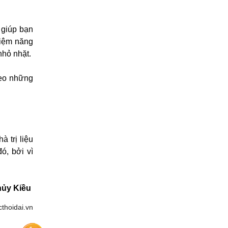
 giúp bạn
kiệm năng
nhỏ nhặt.
heo những
à trị liệu
ó, bởi vì
hủy Kiều
thoidai.vn