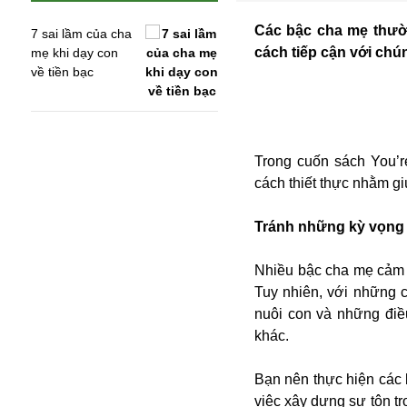
Các bậc cha mẹ thườ
7 sai lầm của cha
cách tiếp cận với chú
mẹ khi dạy con
về tiền bạc
Trong cuốn sách You’
cách thiết thực nhằm g
Tránh những kỳ vọng 
Nhiều bậc cha mẹ cảm t
An ninh
Tuy nhiên, với những c
Anh
nuôi con và những điề
Australia
khác.
Amazon
Army Games
Bạn nên thực hiện các 
Apple
việc xây dựng sự tôn t