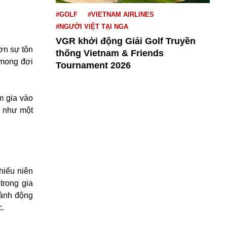
#GOLF
#VIETNAM AIRLINES
#NGƯỜI VIỆT TẠI NGA
VGR khởi động Giải Golf Truyền
hơn sự tôn
thống Vietnam & Friends
 mong đợi
Tournament 2026
m gia vào
à như một
hiếu niên
trong gia
hành động
c.