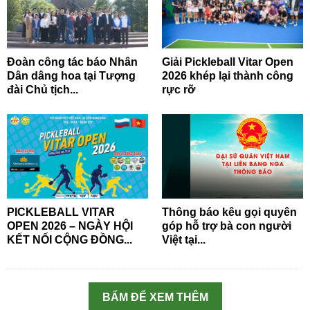
Đoàn công tác báo Nhân
Giải Pickleball Vitar Open
Dân dâng hoa tại Tượng
2026 khép lại thành công
đài Chủ tịch...
rực rỡ
PICKLEBALL VITAR
Thông báo kêu gọi quyên
OPEN 2026 – NGÀY HỘI
góp hỗ trợ bà con người
KẾT NỐI CỘNG ĐỒNG...
Việt tại...
BẤM ĐỂ XEM THÊM