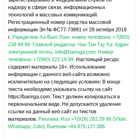
надзору в сфере связи, информационных
технологий и массовых коммуникаций.
Регистрационный номер средства массовой
информации Эл № ФС77-73891 от 29 октября 2018
г.
Учредитель Ха Вьет Лонг, номер телефона: +7(905)
238 89 99.
Главный редактор: Чан Тхи Тху Ха: Адрес
электронной почты: info@baonga.com; Номер
телефона: +7(960) 222 19 99.
Настоящий ресурс
содержит материалы 16+. Использование
информации с данного веб-сайта возможно
исключительно на следующих условиях: В конце
текста необходимо указывать ссылку на сайт
https://baonga.com. Текст должен копироваться в
первоначальном виде. Не допускается удаление
ссылки на данный веб-сайт из текстов
материалов.
Реклама: Rus +7(926) 282 29 86 (Viber,
Whatsapp, Zalo); Вьетнам +84.979.137.386.