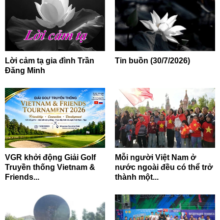
Lời cảm tạ gia đình Trần
Tin buồn (30/7/2026)
Đăng Minh
VGR khởi động Giải Golf
Mỗi người Việt Nam ở
Truyền thống Vietnam &
nước ngoài đều có thể trở
Friends...
thành một...