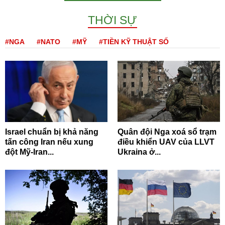
THỜI SỰ
#NGA
#NATO
#MỸ
#TIỀN KỸ THUẬT SỐ
Israel chuẩn bị khả năng
Quân đội Nga xoá sổ trạm
tấn công Iran nếu xung
điều khiển UAV của LLVT
đột Mỹ-Iran...
Ukraina ở...