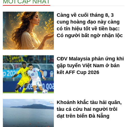
MỚI CẬP NHẬT
Càng về cuối tháng 8, 3
cung hoàng đạo này càng
có tín hiệu tốt về tiền bạc:
Có người bất ngờ nhận lộc
CĐV Malaysia phản ứng khi
gặp tuyển Việt Nam ở bán
kết AFF Cup 2026
Khoảnh khắc tàu hải quân,
tàu cá cứu hai người trôi
dạt trên biển Đà Nẵng