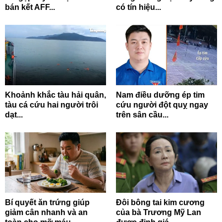
bán kết AFF...
có tín hiệu...
Khoảnh khắc tàu hải quân,
Nam điều dưỡng ép tim
tàu cá cứu hai người trôi
cứu người đột quỵ ngay
dạt...
trên sân cầu...
Bí quyết ăn trứng giúp
Đôi bông tai kim cương
giảm cân nhanh và an
của bà Trương Mỹ Lan