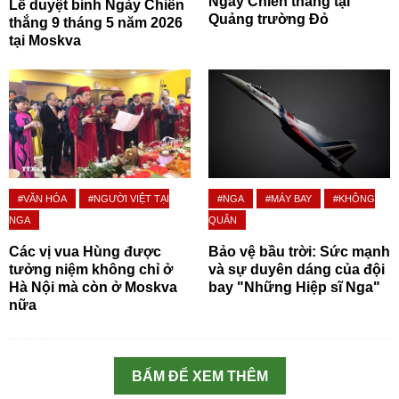
Ngày Chiến thắng tại
Lễ duyệt binh Ngày Chiến
Quảng trường Đỏ
thắng 9 tháng 5 năm 2026
tại Moskva
#VĂN HÓA
#NGƯỜI VIỆT TẠI
#NGA
#MÁY BAY
#KHÔNG
NGA
QUÂN
Các vị vua Hùng được
Bảo vệ bầu trời: Sức mạnh
tưởng niệm không chỉ ở
và sự duyên dáng của đội
Hà Nội mà còn ở Moskva
bay "Những Hiệp sĩ Nga"
nữa
BẤM ĐỂ XEM THÊM