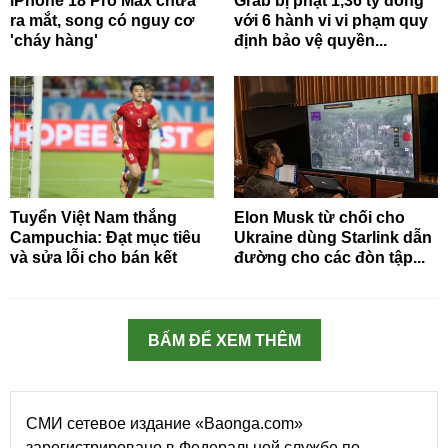
iPhone 18 Pro Max chưa
Grab bị phạt 1,36 tỷ đồng
ra mắt, song có nguy cơ
với 6 hành vi vi phạm quy
'cháy hàng'
định bảo vệ quyền...
Tuyển Việt Nam thắng
Elon Musk từ chối cho
Campuchia: Đạt mục tiêu
Ukraine dùng Starlink dẫn
và sửa lỗi cho bán kết
đường cho các đòn tập...
BẤM ĐỂ XEM THÊM
СМИ сетевое издание «Baonga.com»
зарегистрировано в Федеральной службе по