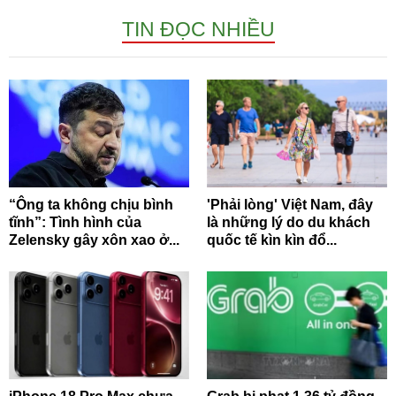
TIN ĐỌC NHIỀU
“Ông ta không chịu bình
'Phải lòng' Việt Nam, đây
tĩnh”: Tình hình của
là những lý do du khách
Zelensky gây xôn xao ở...
quốc tế kìn kìn đổ...