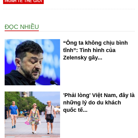
#KINH TẾ THẾ GIỚI
ĐỌC NHIỀU
“Ông ta không chịu bình
tĩnh”: Tình hình của
Zelensky gây...
'Phải lòng' Việt Nam, đây là
những lý do du khách
quốc tế...