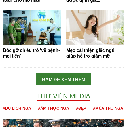
toàn cho mỡ máu
được định giá...
Bóc gỡ chiêu trò 'vẽ bệnh-
Mẹo cải thiện giấc ngủ
moi tiền'
giúp hỗ trợ giảm mỡ
BẤM ĐỂ XEM THÊM
THƯ VIỆN MEDIA
#DU LỊCH NGA
#ẨM THỰC NGA
#ĐẸP
#MÙA THU NGA