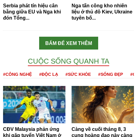
Serbia phát tín hiệu cân
Nga tấn công kho nhiên
bằng giữa EU và Nga khi
liệu ở thủ đô Kiev, Ukraine
đón Tổng...
tuyên bố...
BẤM ĐỂ XEM THÊM
CUỘC SỐNG QUANH TA
#CÔNG NGHỆ
#ĐỘC LẠ
#SỨC KHỎE
#SỐNG ĐẸP
#Q
CĐV Malaysia phản ứng
Càng về cuối tháng 8, 3
khi gặp tuyển Việt Nam ở
cung hoàng đạo này càng