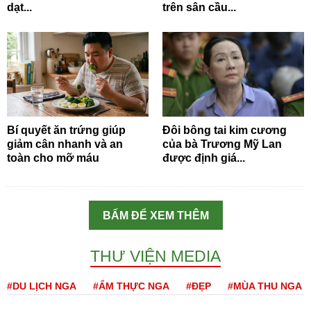
dạt...
trên sân cầu...
Bí quyết ăn trứng giúp
Đôi bông tai kim cương
giảm cân nhanh và an
của bà Trương Mỹ Lan
toàn cho mỡ máu
được định giá...
BẤM ĐỂ XEM THÊM
THƯ VIỆN MEDIA
#DU LỊCH NGA
#ẨM THỰC NGA
#ĐẸP
#MÙA THU NGA