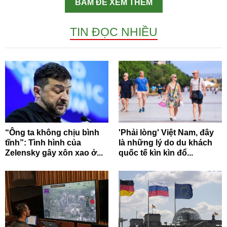
BẤM ĐỂ XEM THÊM
TIN ĐỌC NHIỀU
“Ông ta không chịu bình
'Phải lòng' Việt Nam, đây
tĩnh”: Tình hình của
là những lý do du khách
Zelensky gây xôn xao ở...
quốc tế kìn kìn đổ...