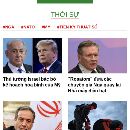
THỜI SỰ
#NGA
#NATO
#MỸ
#TIỀN KỸ THUẬT SỐ
Thủ tướng Israel bác bỏ
“Rosatom” đưa các
kế hoạch hòa bình của Mỹ
chuyên gia Nga quay lại
Nhà máy điện hạt...