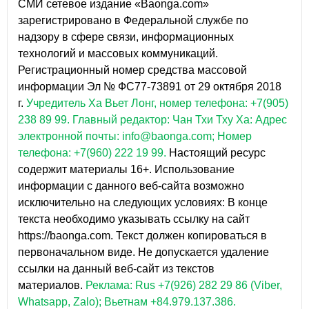
СМИ сетевое издание «Baonga.com»
зарегистрировано в Федеральной службе по
надзору в сфере связи, информационных
технологий и массовых коммуникаций.
Регистрационный номер средства массовой
информации Эл № ФС77-73891 от 29 октября 2018
г.
Учредитель Ха Вьет Лонг, номер телефона: +7(905)
238 89 99.
Главный редактор: Чан Тхи Тху Ха: Адрес
электронной почты: info@baonga.com; Номер
телефона: +7(960) 222 19 99.
Настоящий ресурс
содержит материалы 16+. Использование
информации с данного веб-сайта возможно
исключительно на следующих условиях: В конце
текста необходимо указывать ссылку на сайт
https://baonga.com. Текст должен копироваться в
первоначальном виде. Не допускается удаление
ссылки на данный веб-сайт из текстов
материалов.
Реклама: Rus +7(926) 282 29 86 (Viber,
Whatsapp, Zalo); Вьетнам +84.979.137.386.