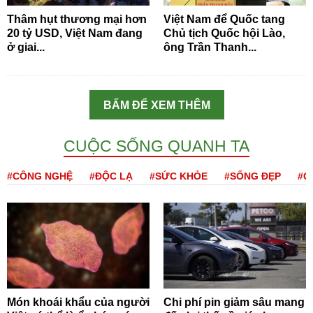
Thâm hụt thương mại hơn
Việt Nam để Quốc tang
20 tỷ USD, Việt Nam đang
Chủ tịch Quốc hội Lào,
ở giai...
ông Trần Thanh...
BẤM ĐỂ XEM THÊM
CUỘC SỐNG QUANH TA
#CÔNG NGHỆ
#ĐỘC LẠ
#SỨC KHỎE
#SỐNG ĐẸP
#Q
Món khoái khẩu của người
Chi phí pin giảm sâu mang