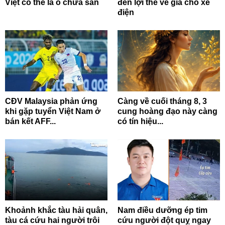
Việt có thể là ổ chứa sán
đến lợi thế về giá cho xe
điện
CĐV Malaysia phản ứng
Càng về cuối tháng 8, 3
khi gặp tuyển Việt Nam ở
cung hoàng đạo này càng
bán kết AFF...
có tín hiệu...
Khoảnh khắc tàu hải quân,
Nam điều dưỡng ép tim
tàu cá cứu hai người trôi
cứu người đột quỵ ngay