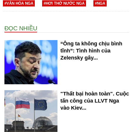
#VĂN HÓA NGA
#HƠI THỞ NƯỚC NGA
#NGA
ĐỌC NHIỀU
“Ông ta không chịu bình
tĩnh”: Tình hình của
Zelensky gây...
"Thất bại hoàn toàn". Cuộc
tấn công của LLVT Nga
vào Kiev...