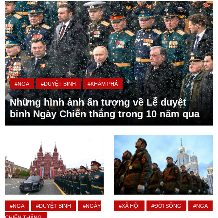
#NGA
#DUYỆT BINH
#KHÁM PHÁ
Những hình ảnh ấn tượng về Lễ duyệt
binh Ngày Chiến thắng trong 10 năm qua
#NGA
#DUYỆT BINH
#NGÀY
#XÃ HỘI
#ĐỜI SỐNG
#NGA
CHIẾN THẮNG