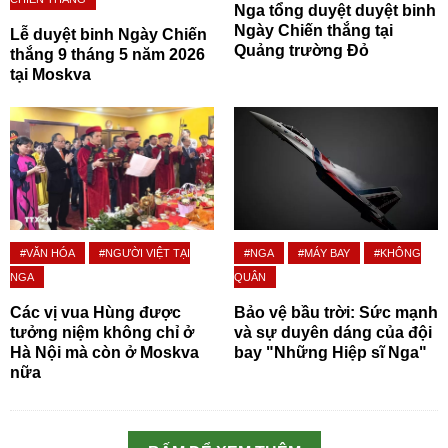
Nga tổng duyệt duyệt binh
Ngày Chiến thắng tại
Lễ duyệt binh Ngày Chiến
Quảng trường Đỏ
thắng 9 tháng 5 năm 2026
tại Moskva
#VĂN HÓA
#NGƯỜI VIỆT TẠI
#NGA
#MÁY BAY
#KHÔNG
NGA
QUÂN
Các vị vua Hùng được
Bảo vệ bầu trời: Sức mạnh
tưởng niệm không chỉ ở
và sự duyên dáng của đội
Hà Nội mà còn ở Moskva
bay "Những Hiệp sĩ Nga"
nữa