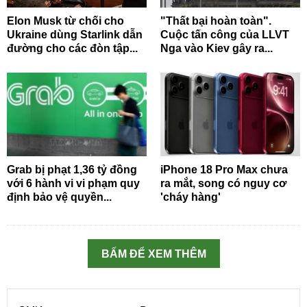
Elon Musk từ chối cho
"Thất bại hoàn toàn".
Ukraine dùng Starlink dẫn
Cuộc tấn công của LLVT
đường cho các đòn tập...
Nga vào Kiev gây ra...
Grab bị phạt 1,36 tỷ đồng
iPhone 18 Pro Max chưa
với 6 hành vi vi phạm quy
ra mắt, song có nguy cơ
định bảo vệ quyền...
'cháy hàng'
BẤM ĐỂ XEM THÊM