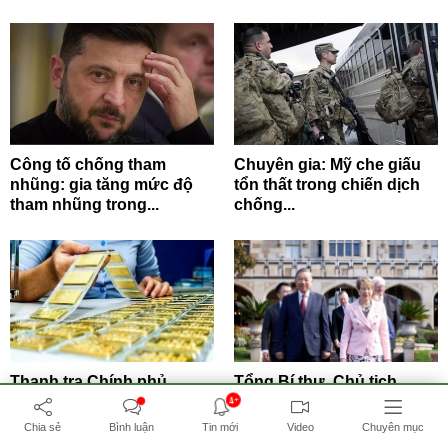
Công tố chống tham
Chuyên gia: Mỹ che giấu
nhũng: gia tăng mức độ
tổn thất trong chiến dịch
tham nhũng trong...
chống...
Thanh tra Chính phủ
Tổng Bí thư, Chủ tịch
chuyển Bộ Công an xem
nước Tô Lâm gặp Thống
4+
xét 7 trường hợp...
đốc Bang New...
Chia sẻ
Bình luận
Tin mới
Video
Chuyên mục