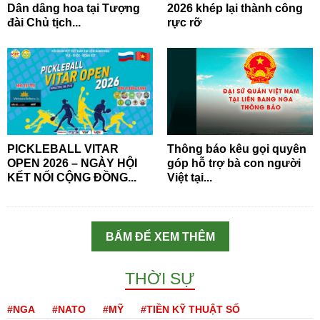
Dân dâng hoa tại Tượng
2026 khép lại thành công
đài Chủ tịch...
rực rỡ
PICKLEBALL VITAR
Thông báo kêu gọi quyên
OPEN 2026 – NGÀY HỘI
góp hỗ trợ bà con người
KẾT NỐI CỘNG ĐỒNG...
Việt tại...
BẤM ĐỂ XEM THÊM
THỜI SỰ
#NGA
#NATO
#MỸ
#TIỀN KỸ THUẬT SỐ