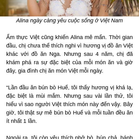
Alina ngày càng yêu cuộc sống ở Việt Nam
Ẩm thực Việt cũng khiến Alina mê mẩn. Thời gian
đầu, chị chưa thể thích nghi vì hương vị đồ ăn Việt
khác với đồ ăn Nga. Nhưng sau 4 năm, chị đã
khám phá ra sự đặc biệt của mỗi món ăn và giờ
đây, gia đình chị ăn món Việt mỗi ngày.
“Lần đầu ăn bún bò Huế, tôi thấy hương vị khá lạ,
đặc biệt là mùi mắm. Nhưng sau vài lần thử, tôi
hiểu vì sao người Việt thích món này đến vậy. Bây
giờ, tôi thật sự mê bún bò Huế và mỗi tuần đều ăn
ít nhất 1 lần.
Ngoài ra, tôi còn yêu thích phở bò, bún chả, bánh