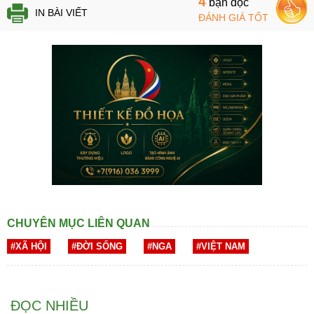
4
bạn đọc
IN BÀI VIẾT
ĐÁNH GIÁ TỐT
CHUYÊN MỤC LIÊN QUAN
#XÃ HỘI
#ĐỜI SỐNG
#NGA
#VIỆT NAM
ĐỌC NHIỀU