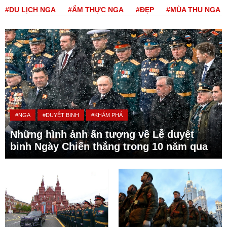
#DU LỊCH NGA
#ẨM THỰC NGA
#ĐẸP
#MÙA THU NGA
#NGA
#DUYỆT BINH
#KHÁM PHÁ
Những hình ảnh ấn tượng về Lễ duyệt
binh Ngày Chiến thắng trong 10 năm qua