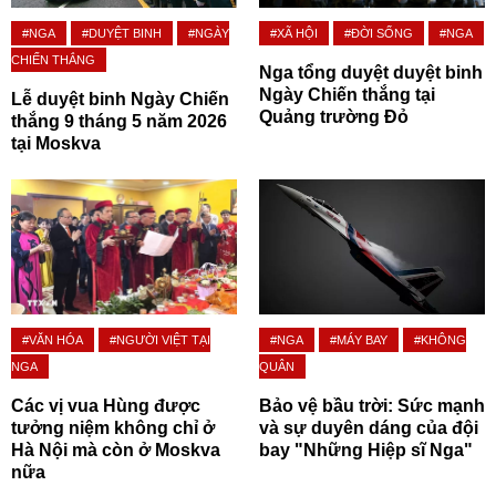
#NGA
#DUYỆT BINH
#NGÀY
#XÃ HỘI
#ĐỜI SỐNG
#NGA
CHIẾN THẮNG
Nga tổng duyệt duyệt binh
Ngày Chiến thắng tại
Lễ duyệt binh Ngày Chiến
Quảng trường Đỏ
thắng 9 tháng 5 năm 2026
tại Moskva
#VĂN HÓA
#NGƯỜI VIỆT TẠI
#NGA
#MÁY BAY
#KHÔNG
NGA
QUÂN
Các vị vua Hùng được
Bảo vệ bầu trời: Sức mạnh
tưởng niệm không chỉ ở
và sự duyên dáng của đội
Hà Nội mà còn ở Moskva
bay "Những Hiệp sĩ Nga"
nữa