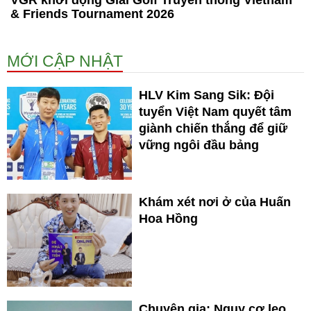
VGR khởi động Giải Golf Truyền thống Vietnam
& Friends Tournament 2026
MỚI CẬP NHẬT
HLV Kim Sang Sik: Đội
tuyển Việt Nam quyết tâm
giành chiến thắng để giữ
vững ngôi đầu bảng
Khám xét nơi ở của Huấn
Hoa Hồng
Chuyên gia: Nguy cơ leo