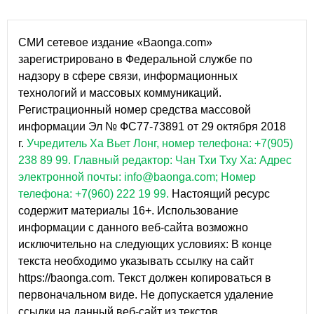
СМИ сетевое издание «Baonga.com»
зарегистрировано в Федеральной службе по
надзору в сфере связи, информационных
технологий и массовых коммуникаций.
Регистрационный номер средства массовой
информации Эл № ФС77-73891 от 29 октября 2018
г.
Учредитель Ха Вьет Лонг, номер телефона: +7(905)
238 89 99.
Главный редактор: Чан Тхи Тху Ха: Адрес
электронной почты: info@baonga.com; Номер
телефона: +7(960) 222 19 99.
Настоящий ресурс
содержит материалы 16+. Использование
информации с данного веб-сайта возможно
исключительно на следующих условиях: В конце
текста необходимо указывать ссылку на сайт
https://baonga.com. Текст должен копироваться в
первоначальном виде. Не допускается удаление
ссылки на данный веб-сайт из текстов