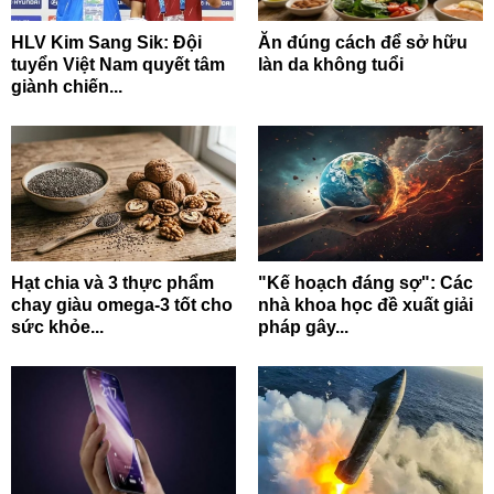
HLV Kim Sang Sik: Đội
Ăn đúng cách để sở hữu
tuyển Việt Nam quyết tâm
làn da không tuổi
giành chiến...
Hạt chia và 3 thực phẩm
"Kế hoạch đáng sợ": Các
chay giàu omega-3 tốt cho
nhà khoa học đề xuất giải
sức khỏe...
pháp gây...