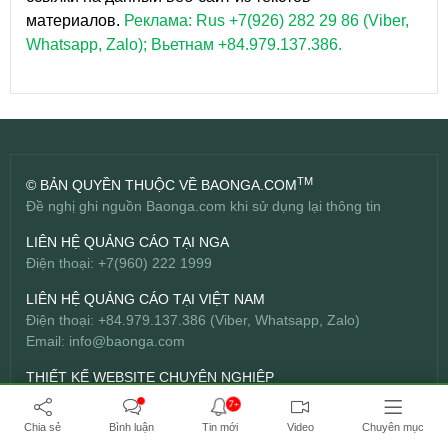
материалов.
Реклама: Rus +7(926) 282 29 86 (Viber,
Whatsapp, Zalo); Вьетнам +84.979.137.386.
TM
© BẢN QUYỀN THUỘC VỀ BAONGA.COM
Đề nghị ghi nguồn Baonga.com khi sử dụng lại thông tin
LIÊN HỆ QUẢNG CÁO TẠI NGA
Điện thoại: +7(960) 222 1999
LIÊN HỆ QUẢNG CÁO TẠI VIỆT NAM
Điện thoại: +84.979.137.386 (Viber, Whatsapp, Zalo)
Email:
info@baonga.com
THIẾT KẾ WEBSITE CHUYÊN NGHIỆP
Công ty TNHH Đầu tư Bách Hợp -
BICWeb.vn
TM
7+
Chia sẻ
Bình luận
Tin mới
Video
Chuyên mục