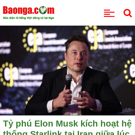
CHUYÊN MỤC
Tỷ phú Elon Musk kích hoạt hệ
thống Starlink tại Iran giữa lúc