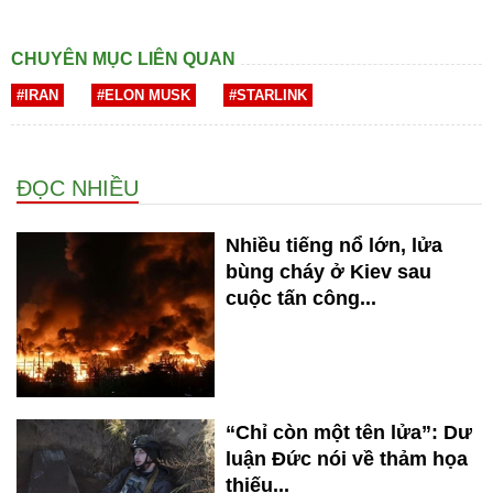
CHUYÊN MỤC LIÊN QUAN
#IRAN
#ELON MUSK
#STARLINK
ĐỌC NHIỀU
Nhiều tiếng nổ lớn, lửa
bùng cháy ở Kiev sau
cuộc tấn công...
“Chỉ còn một tên lửa”: Dư
luận Đức nói về thảm họa
thiếu...