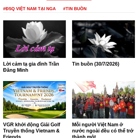
#ĐSQ VIỆT NAM TẠI NGA
#TIN BUỒN
Lời cảm tạ gia đình Trần
Tin buồn (30/7/2026)
Đăng Minh
VGR khởi động Giải Golf
Mỗi người Việt Nam ở
Truyền thống Vietnam &
nước ngoài đều có thể trở
Friends...
thành một...