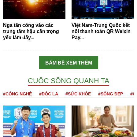
Nga tấn công vào các
Việt Nam-Trung Quốc kết
trung tâm hậu cần trọng
nối thanh toán QR Weixin
yếu làm đẩy...
Pay...
BẤM ĐỂ XEM THÊM
CUỘC SỐNG QUANH TA
#CÔNG NGHỆ
#ĐỘC LẠ
#SỨC KHỎE
#SỐNG ĐẸP
#Q