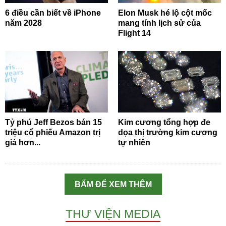
6 điều cần biết về iPhone
Elon Musk hé lộ cột mốc
năm 2028
mang tính lịch sử của
Flight 14
Tỷ phú Jeff Bezos bán 15
Kim cương tổng hợp đe
triệu cổ phiếu Amazon trị
dọa thị trường kim cương
giá hơn...
tự nhiên
BẤM ĐỂ XEM THÊM
THƯ VIỆN MEDIA