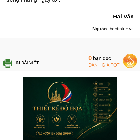
Hải Vân
Nguồn:
baotintuc.vn
0
bạn đọc
IN BÀI VIẾT
ĐÁNH GIÁ TỐT