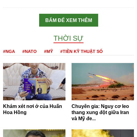
BẤM ĐỂ XEM THÊM
THỜI SỰ
#NGA
#NATO
#MỸ
#TIỀN KỸ THUẬT SỐ
Khám xét nơi ở của Huấn
Chuyên gia: Nguy cơ leo
Hoa Hồng
thang xung đột giữa Iran
và Mỹ đe...