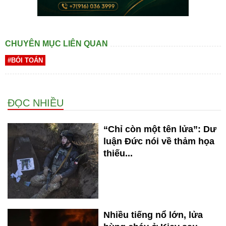
CHUYÊN MỤC LIÊN QUAN
#BÓI TOÁN
ĐỌC NHIỀU
“Chỉ còn một tên lửa”: Dư
luận Đức nói về thảm họa
thiếu...
Nhiều tiếng nổ lớn, lửa