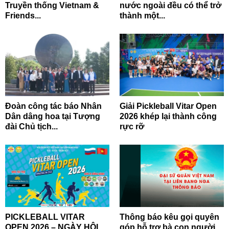
Truyền thống Vietnam &
nước ngoài đều có thể trở
Friends...
thành một...
Đoàn công tác báo Nhân
Giải Pickleball Vitar Open
Dân dâng hoa tại Tượng
2026 khép lại thành công
đài Chủ tịch...
rực rỡ
PICKLEBALL VITAR
Thông báo kêu gọi quyên
OPEN 2026 – NGÀY HỘI
góp hỗ trợ bà con người