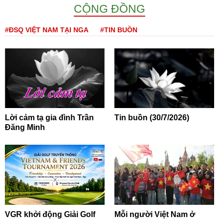
CỘNG ĐỒNG
#ĐSQ VIỆT NAM TẠI NGA
#TIN BUỒN
Lời cảm tạ gia đình Trần
Tin buồn (30/7/2026)
Đăng Minh
VGR khởi động Giải Golf
Mỗi người Việt Nam ở