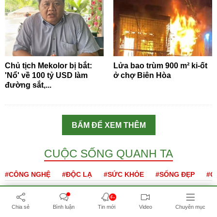
Chủ tịch Mekolor bị bắt:
Lửa bao trùm 900 m² ki-ốt
'Nổ' về 100 tỷ USD làm
ở chợ Biên Hòa
đường sắt,...
BẤM ĐỂ XEM THÊM
CUỘC SỐNG QUANH TA
#CÔNG NGHỆ
#ĐỘC LẠ
#SỨC KHỎE
#SỐNG ĐẸP
#Q
6+
Chia sẻ
Bình luận
Tin mới
Video
Chuyên mục