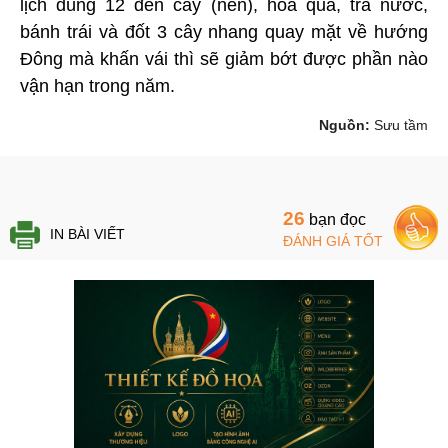
lịch dùng 12 đèn cầy (nến), hoa quả, trà nước,
bánh trái và đốt 3 cây nhang quay mặt về hướng
Đông mà khấn vái thì sẽ giảm bớt được phần nào
vận hạn trong năm.
Nguồn:
Sưu tầm
26
bạn đọc
IN BÀI VIẾT
ĐÁNH GIÁ TỐT