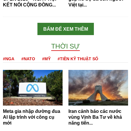
KẾT NỐI CỘNG ĐỒNG...
Việt tại...
BẤM ĐỂ XEM THÊM
THỜI SỰ
#NGA
#NATO
#MỸ
#TIỀN KỸ THUẬT SỐ
Meta gia nhập đường đua
Iran cảnh báo các nước
AI lập trình với công cụ
vùng Vịnh Ba Tư về khả
mới
năng tiến...