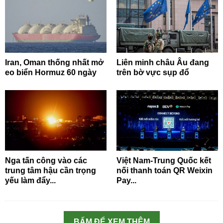
Iran, Oman thống nhất mở
Liên minh châu Âu đang
eo biển Hormuz 60 ngày
trên bờ vực sụp đổ
Nga tấn công vào các
Việt Nam-Trung Quốc kết
trung tâm hậu cần trọng
nối thanh toán QR Weixin
yếu làm đẩy...
Pay...
BẤM ĐỂ XEM THÊM