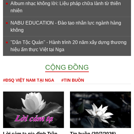
Album nhạc không lời: Liệu pháp chữa lành từ thiên
nhiên
NABU EDUCATION - Đào tạo nhân lực ngành hàng
không
''Dân Tộc Quán'' - Hành trình 20 năm xây dựng thương
hiệu ẩm thực Việt tại Nga
CỘNG ĐỒNG
#ĐSQ VIỆT NAM TẠI NGA
#TIN BUỒN
Lời cảm tạ gia đình Trần
Tin buồn (30/7/2026)