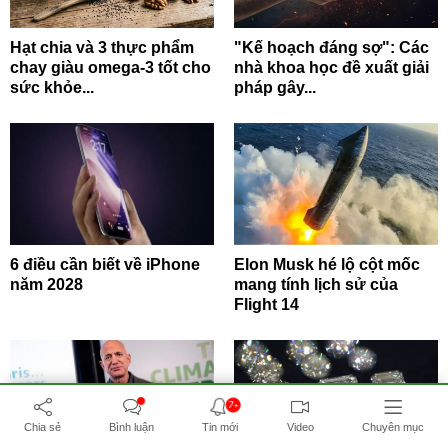
Hạt chia và 3 thực phẩm
"Kế hoạch đáng sợ": Các
chay giàu omega-3 tốt cho
nhà khoa học đề xuất giải
sức khỏe...
pháp gây...
6 điều cần biết về iPhone
Elon Musk hé lộ cột mốc
năm 2028
mang tính lịch sử của
Flight 14
7+
Chia sẻ
Bình luận
Tin mới
Video
Chuyên mục