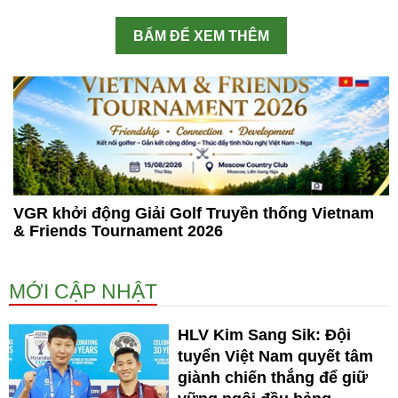
BẤM ĐỂ XEM THÊM
VGR khởi động Giải Golf Truyền thống Vietnam
& Friends Tournament 2026
MỚI CẬP NHẬT
HLV Kim Sang Sik: Đội
tuyển Việt Nam quyết tâm
giành chiến thắng để giữ