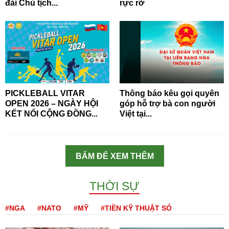
đài Chủ tịch...
rực rỡ
PICKLEBALL VITAR
Thông báo kêu gọi quyên
OPEN 2026 – NGÀY HỘI
góp hỗ trợ bà con người
KẾT NỐI CỘNG ĐỒNG...
Việt tại...
BẤM ĐỂ XEM THÊM
THỜI SỰ
#NGA
#NATO
#MỸ
#TIỀN KỸ THUẬT SỐ