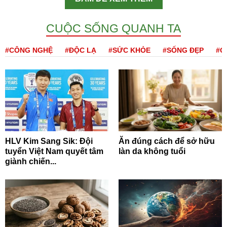
CUỘC SỐNG QUANH TA
#CÔNG NGHỆ
#ĐỘC LẠ
#SỨC KHỎE
#SỐNG ĐẸP
#Q
HLV Kim Sang Sik: Đội
Ăn đúng cách để sở hữu
tuyển Việt Nam quyết tâm
làn da không tuổi
giành chiến...