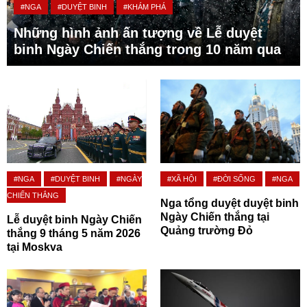
#NGA
#DUYỆT BINH
#KHÁM PHÁ
Những hình ảnh ấn tượng về Lễ duyệt
binh Ngày Chiến thắng trong 10 năm qua
#NGA
#DUYỆT BINH
#NGÀY
#XÃ HỘI
#ĐỜI SỐNG
#NGA
CHIẾN THẮNG
Nga tổng duyệt duyệt binh
Ngày Chiến thắng tại
Lễ duyệt binh Ngày Chiến
Quảng trường Đỏ
thắng 9 tháng 5 năm 2026
tại Moskva