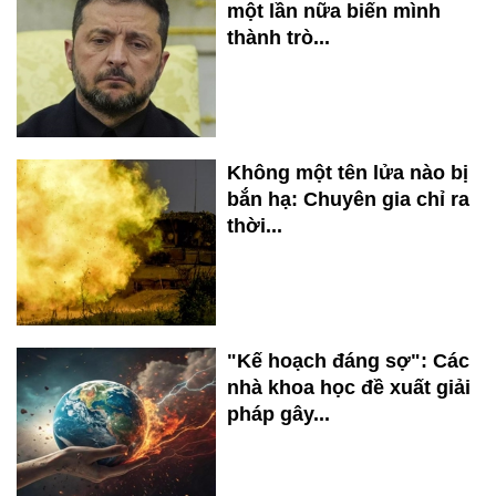
một lần nữa biến mình
thành trò...
Không một tên lửa nào bị
bắn hạ: Chuyên gia chỉ ra
thời...
"Kế hoạch đáng sợ": Các
nhà khoa học đề xuất giải
pháp gây...