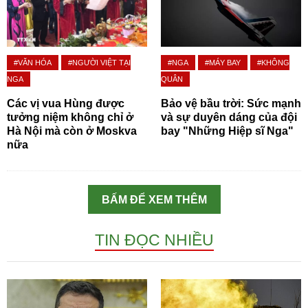
#VĂN HÓA
#NGƯỜI VIỆT TẠI
#NGA
#MÁY BAY
#KHÔNG
NGA
QUÂN
Các vị vua Hùng được
Bảo vệ bầu trời: Sức mạnh
tưởng niệm không chỉ ở
và sự duyên dáng của đội
Hà Nội mà còn ở Moskva
bay "Những Hiệp sĩ Nga"
nữa
BẤM ĐỂ XEM THÊM
TIN ĐỌC NHIỀU