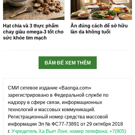
Hạt chia và 3 thực phẩm
Ăn đúng cách để sở hữu
chay giàu omega-3 tốt cho
làn da không tuổi
sức khỏe tim mạch
BẤM ĐỂ XEM THÊM
СМИ сетевое издание «Baonga.com»
зарегистрировано в Федеральной службе по
надзору в сфере связи, информационных
технологий и массовых коммуникаций.
Регистрационный номер средства массовой
информации Эл № ФС77-73891 от 29 октября 2018
г.
Учредитель Ха Вьет Лонг, номер телефона: +7(905)