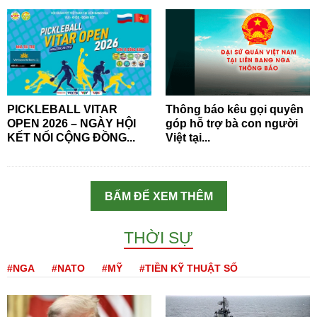
PICKLEBALL VITAR
Thông báo kêu gọi quyên
OPEN 2026 – NGÀY HỘI
góp hỗ trợ bà con người
KẾT NỐI CỘNG ĐỒNG...
Việt tại...
BẤM ĐỂ XEM THÊM
THỜI SỰ
#NGA
#NATO
#MỸ
#TIỀN KỸ THUẬT SỐ