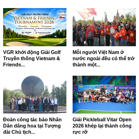
VGR khởi động Giải Golf
Mỗi người Việt Nam ở
Truyền thống Vietnam &
nước ngoài đều có thể trở
Friends...
thành một...
Đoàn công tác báo Nhân
Giải Pickleball Vitar Open
Dân dâng hoa tại Tượng
2026 khép lại thành công
đài Chủ tịch...
rực rỡ