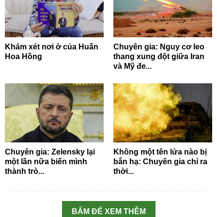
Khám xét nơi ở của Huấn
Chuyên gia: Nguy cơ leo
Hoa Hồng
thang xung đột giữa Iran
và Mỹ đe...
Chuyên gia: Zelensky lại
Không một tên lửa nào bị
một lần nữa biến mình
bắn hạ: Chuyên gia chỉ ra
thành trò...
thời...
BẤM ĐỂ XEM THÊM