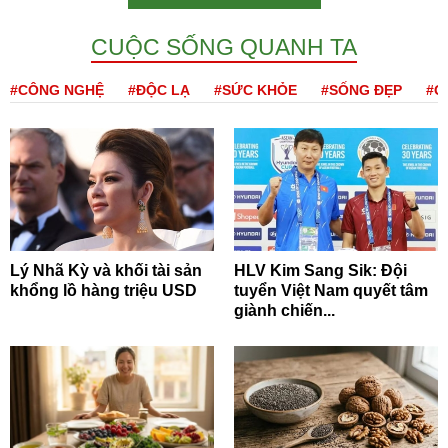
CUỘC SỐNG QUANH TA
#CÔNG NGHỆ
#ĐỘC LẠ
#SỨC KHỎE
#SỐNG ĐẸP
#Q
Lý Nhã Kỳ và khối tài sản
HLV Kim Sang Sik: Đội
khổng lồ hàng triệu USD
tuyển Việt Nam quyết tâm
giành chiến...