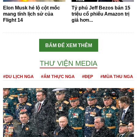
Elon Musk hé lộ cột mốc
Tỷ phú Jeff Bezos bán 15
mang tính lịch sử của
triệu cổ phiếu Amazon trị
Flight 14
giá hơn...
BẤM ĐỂ XEM THÊM
THƯ VIỆN MEDIA
#DU LỊCH NGA
#ẨM THỰC NGA
#ĐẸP
#MÙA THU NGA