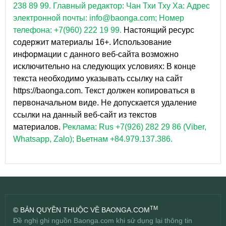
238 89 99.
Главный редактор: Чан Тхи Тху Ха: Адрес
электронной почты: info@baonga.com; Номер
телефона: +7(960) 222 19 99.
Настоящий ресурс
содержит материалы 16+. Использование
информации с данного веб-сайта возможно
исключительно на следующих условиях: В конце
текста необходимо указывать ссылку на сайт
https://baonga.com. Текст должен копироваться в
первоначальном виде. Не допускается удаление
ссылки на данный веб-сайт из текстов
материалов.
Реклама: Rus +7(926) 282 29 86 (Viber,
Whatsapp, Zalo); Вьетнам +84.979.137.386.
TM
© BẢN QUYỀN THUỘC VỀ BAONGA.COM
Đề nghị ghi nguồn Baonga.com khi sử dụng lại thông tin