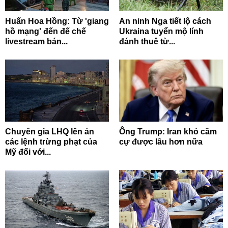
Huấn Hoa Hồng: Từ 'giang
An ninh Nga tiết lộ cách
hồ mạng' đến đế chế
Ukraina tuyển mộ lính
livestream bán...
đánh thuê từ...
Chuyên gia LHQ lên án
Ông Trump: Iran khó cầm
các lệnh trừng phạt của
cự được lâu hơn nữa
Mỹ đối với...