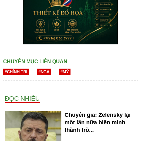
CHUYÊN MỤC LIÊN QUAN
#CHÍNH TRỊ
#NGA
#MỸ
ĐỌC NHIỀU
Chuyên gia: Zelensky lại
một lần nữa biến mình
thành trò...