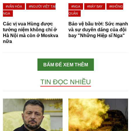
#VĂN HÓA
#NGƯỜI VIỆT TẠI
#NGA
#MÁY BAY
#KHÔNG
NGA
QUÂN
Các vị vua Hùng được
Bảo vệ bầu trời: Sức mạnh
tưởng niệm không chỉ ở
và sự duyên dáng của đội
Hà Nội mà còn ở Moskva
bay "Những Hiệp sĩ Nga"
nữa
BẤM ĐỂ XEM THÊM
TIN ĐỌC NHIỀU