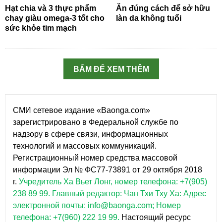
Hạt chia và 3 thực phẩm
Ăn đúng cách để sở hữu
chay giàu omega-3 tốt cho
làn da không tuổi
sức khỏe tim mạch
BẤM ĐỂ XEM THÊM
СМИ сетевое издание «Baonga.com»
зарегистрировано в Федеральной службе по
надзору в сфере связи, информационных
технологий и массовых коммуникаций.
Регистрационный номер средства массовой
информации Эл № ФС77-73891 от 29 октября 2018
г.
Учредитель Ха Вьет Лонг, номер телефона: +7(905)
238 89 99.
Главный редактор: Чан Тхи Тху Ха: Адрес
электронной почты: info@baonga.com; Номер
телефона: +7(960) 222 19 99.
Настоящий ресурс