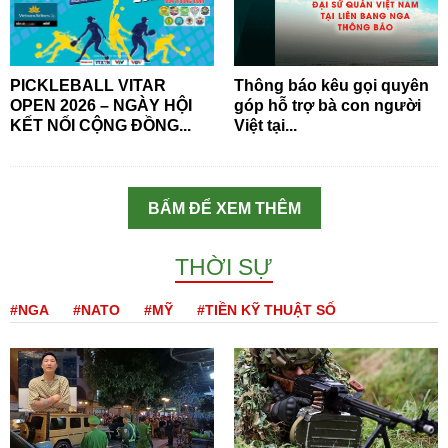
PICKLEBALL VITAR
Thông báo kêu gọi quyên
OPEN 2026 – NGÀY HỘI
góp hỗ trợ bà con người
KẾT NỐI CỘNG ĐỒNG...
Việt tại...
BẤM ĐỂ XEM THÊM
THỜI SỰ
#NGA
#NATO
#MỸ
#TIỀN KỸ THUẬT SỐ