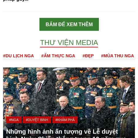
BẤM ĐỂ XEM THÊM
THƯ VIỆN MEDIA
#DU LỊCH NGA
#ẨM THỰC NGA
#ĐẸP
#MÙA THU NGA
#NGA
#DUYỆT BINH
#KHÁM PHÁ
Những hình ảnh ấn tượng về Lễ duyệt