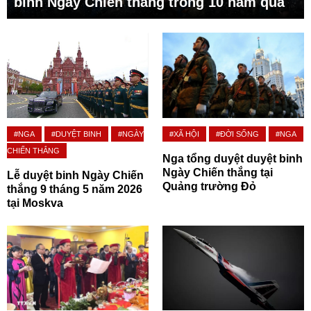
binh Ngày Chiến thắng trong 10 năm qua
#NGA
#DUYỆT BINH
#NGÀY
#XÃ HỘI
#ĐỜI SỐNG
#NGA
CHIẾN THẮNG
Nga tổng duyệt duyệt binh
Ngày Chiến thắng tại
Lễ duyệt binh Ngày Chiến
Quảng trường Đỏ
thắng 9 tháng 5 năm 2026
tại Moskva