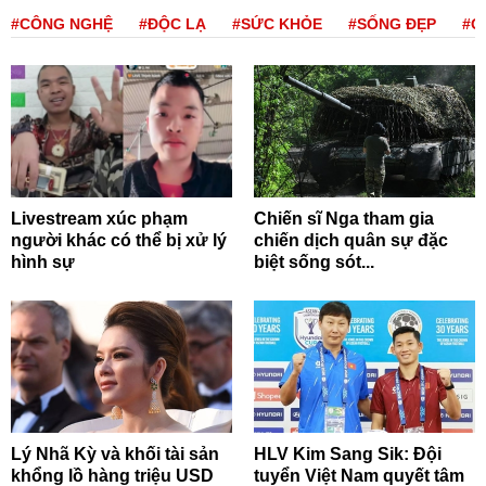
#CÔNG NGHỆ
#ĐỘC LẠ
#SỨC KHỎE
#SỐNG ĐẸP
#Q
Livestream xúc phạm
Chiến sĩ Nga tham gia
người khác có thể bị xử lý
chiến dịch quân sự đặc
hình sự
biệt sống sót...
Lý Nhã Kỳ và khối tài sản
HLV Kim Sang Sik: Đội
khổng lồ hàng triệu USD
tuyển Việt Nam quyết tâm