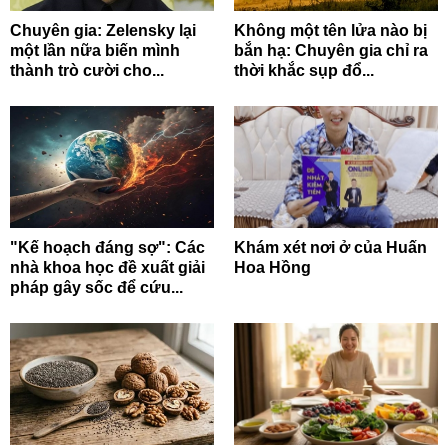
Chuyên gia: Zelensky lại
Không một tên lửa nào bị
một lần nữa biến mình
bắn hạ: Chuyên gia chỉ ra
thành trò cười cho...
thời khắc sụp đổ...
"Kế hoạch đáng sợ": Các
Khám xét nơi ở của Huấn
nhà khoa học đề xuất giải
Hoa Hồng
pháp gây sốc để cứu...