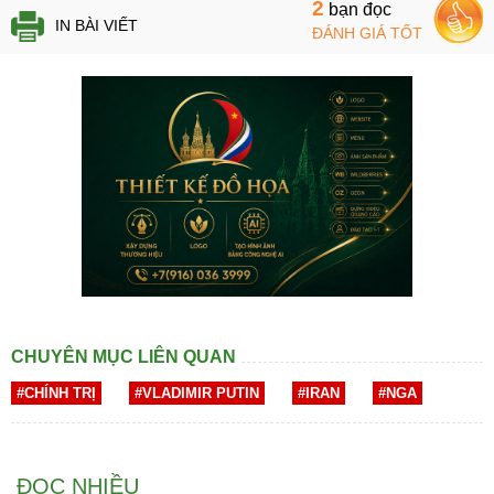
2
bạn đọc
IN BÀI VIẾT
ĐÁNH GIÁ TỐT
CHUYÊN MỤC LIÊN QUAN
#CHÍNH TRỊ
#VLADIMIR PUTIN
#IRAN
#NGA
ĐỌC NHIỀU