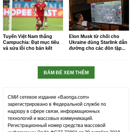
Tuyển Việt Nam thắng
Elon Musk từ chối cho
Campuchia: Đạt mục tiêu
Ukraine dùng Starlink dẫn
và sửa lỗi cho bán kết
đường cho các đòn tập...
BẤM ĐỂ XEM THÊM
СМИ сетевое издание «Baonga.com»
зарегистрировано в Федеральной службе по
надзору в сфере связи, информационных
технологий и массовых коммуникаций.
Регистрационный номер средства массовой