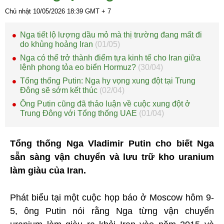
Chủ nhật 10/05/2026
18:39
GMT + 7
Nga tiết lộ lượng dầu mỏ mà thị trường đang mất đi
do khủng hoảng Iran
(01/05)
Nga có thể trở thành điểm tựa kinh tế cho Iran giữa
lệnh phong tỏa eo biển Hormuz?
(30/04)
Tổng thống Putin: Nga hy vọng xung đột tại Trung
Đông sẽ sớm kết thúc
(02/04)
Ông Putin cũng đã thảo luận về cuộc xung đột ở
Trung Đông với Tổng thống UAE
(01/04)
Tổng thống Nga Vladimir Putin cho biết Nga
sẵn sàng vận chuyển và lưu trữ kho uranium
làm giàu của Iran.
Phát biểu tại một cuộc họp báo ở Moscow hôm 9-
5, ông Putin nói rằng Nga từng vận chuyển