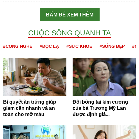
BẤM ĐỂ XEM THÊM
CUỘC SỐNG QUANH TA
#CÔNG NGHỆ
#ĐỘC LẠ
#SỨC KHỎE
#SỐNG ĐẸP
#Q
Bí quyết ăn trứng giúp
Đôi bông tai kim cương
giảm cân nhanh và an
của bà Trương Mỹ Lan
toàn cho mỡ máu
được định giá...