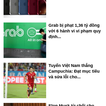
Grab bị phạt 1,36 tỷ đồng
với 6 hành vi vi phạm quy
định...
Tuyển Việt Nam thắng
Campuchia: Đạt mục tiêu
và sửa lỗi cho...
Elon Musk từ chối cho