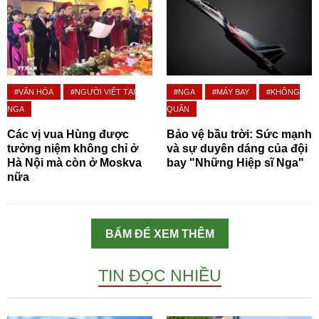
#VĂN HÓA
#NGƯỜI VIỆT TẠI
#NGA
#MÁY BAY
#KHÔNG
NGA
QUÂN
Các vị vua Hùng được
Bảo vệ bầu trời: Sức mạnh
tưởng niệm không chỉ ở
và sự duyên dáng của đội
Hà Nội mà còn ở Moskva
bay "Những Hiệp sĩ Nga"
nữa
BẤM ĐỂ XEM THÊM
TIN ĐỌC NHIỀU