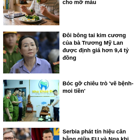
cho mỡ máu
Đôi bông tai kim cương
của bà Trương Mỹ Lan
được định giá hơn 9,4 tỷ
đồng
Bóc gỡ chiêu trò 'vẽ bệnh-
moi tiền'
Serbia phát tín hiệu cân
bằng giữa EU và Nga khi