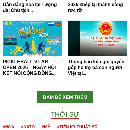
Dân dâng hoa tại Tượng
2026 khép lại thành công
đài Chủ tịch...
rực rỡ
PICKLEBALL VITAR
Thông báo kêu gọi quyên
OPEN 2026 – NGÀY HỘI
góp hỗ trợ bà con người
KẾT NỐI CỘNG ĐỒNG...
Việt tại...
BẤM ĐỂ XEM THÊM
THỜI SỰ
#NGA
#NATO
#MỸ
#TIỀN KỸ THUẬT SỐ