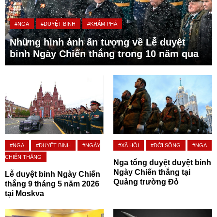
#NGA
#DUYỆT BINH
#KHÁM PHÁ
Những hình ảnh ấn tượng về Lễ duyệt
binh Ngày Chiến thắng trong 10 năm qua
#NGA
#DUYỆT BINH
#NGÀY
#XÃ HỘI
#ĐỜI SỐNG
#NGA
CHIẾN THẮNG
Nga tổng duyệt duyệt binh
Ngày Chiến thắng tại
Lễ duyệt binh Ngày Chiến
Quảng trường Đỏ
thắng 9 tháng 5 năm 2026
tại Moskva