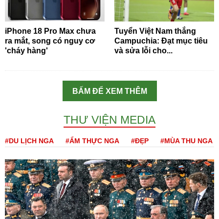
iPhone 18 Pro Max chưa
Tuyển Việt Nam thắng
ra mắt, song có nguy cơ
Campuchia: Đạt mục tiêu
'cháy hàng'
và sửa lỗi cho...
BẤM ĐỂ XEM THÊM
THƯ VIỆN MEDIA
#DU LỊCH NGA
#ẨM THỰC NGA
#ĐẸP
#MÙA THU NGA