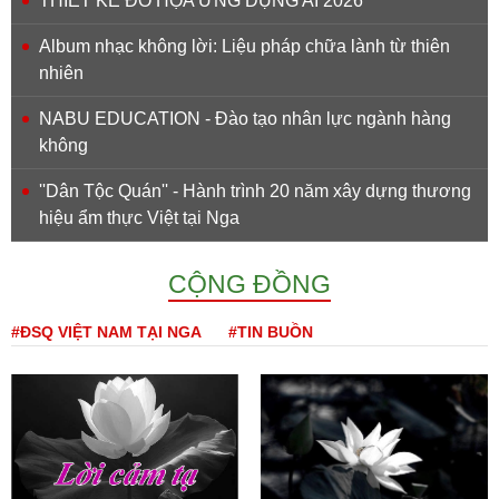
THIẾT KẾ ĐỒ HỌA ỨNG DỤNG AI 2026
Album nhạc không lời: Liệu pháp chữa lành từ thiên
nhiên
NABU EDUCATION - Đào tạo nhân lực ngành hàng
không
''Dân Tộc Quán'' - Hành trình 20 năm xây dựng thương
hiệu ẩm thực Việt tại Nga
CỘNG ĐỒNG
#ĐSQ VIỆT NAM TẠI NGA
#TIN BUỒN