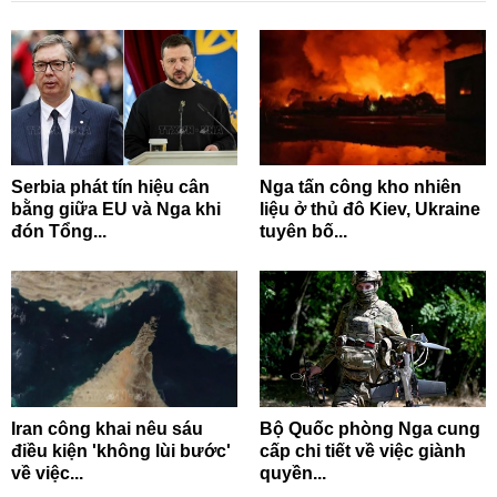
Serbia phát tín hiệu cân
Nga tấn công kho nhiên
bằng giữa EU và Nga khi
liệu ở thủ đô Kiev, Ukraine
đón Tổng...
tuyên bố...
Iran công khai nêu sáu
Bộ Quốc phòng Nga cung
điều kiện 'không lùi bước'
cấp chi tiết về việc giành
về việc...
quyền...