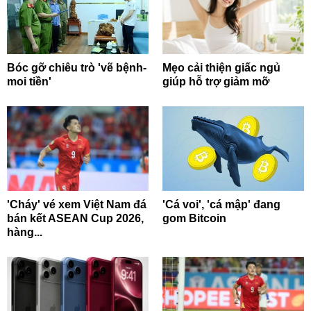
Bóc gỡ chiêu trò 'vẽ bệnh-
Mẹo cải thiện giấc ngủ
moi tiền'
giúp hỗ trợ giảm mỡ
'Cháy' vé xem Việt Nam đá
'Cá voi', 'cá mập' đang
bán kết ASEAN Cup 2026,
gom Bitcoin
hàng...