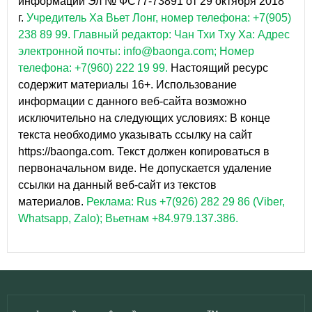
информации Эл № ФС77-73891 от 29 октября 2018
г.
Учредитель Ха Вьет Лонг, номер телефона: +7(905)
238 89 99.
Главный редактор: Чан Тхи Тху Ха: Адрес
электронной почты: info@baonga.com; Номер
телефона: +7(960) 222 19 99.
Настоящий ресурс
содержит материалы 16+. Использование
информации с данного веб-сайта возможно
исключительно на следующих условиях: В конце
текста необходимо указывать ссылку на сайт
https://baonga.com. Текст должен копироваться в
первоначальном виде. Не допускается удаление
ссылки на данный веб-сайт из текстов
материалов.
Реклама: Rus +7(926) 282 29 86 (Viber,
Whatsapp, Zalo); Вьетнам +84.979.137.386.