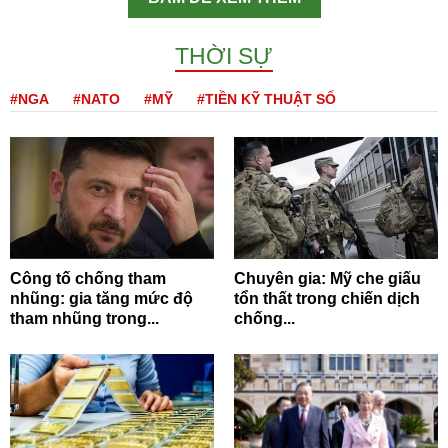
THỜI SỰ
#NGA
#NATO
#MỸ
#TIỀN KỸ THUẬT SỐ
Công tố chống tham
Chuyên gia: Mỹ che giấu
nhũng: gia tăng mức độ
tổn thất trong chiến dịch
tham nhũng trong...
chống...