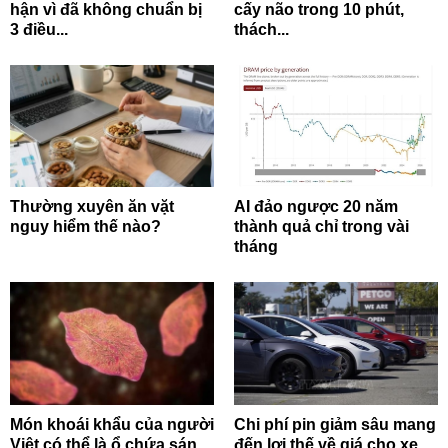
hận vì đã không chuẩn bị
cấy não trong 10 phút,
3 điều...
thách...
Thường xuyên ăn vặt
AI đảo ngược 20 năm
nguy hiểm thế nào?
thành quả chỉ trong vài
tháng
Món khoái khẩu của người
Chi phí pin giảm sâu mang
Việt có thể là ổ chứa sán
đến lợi thế về giá cho xe