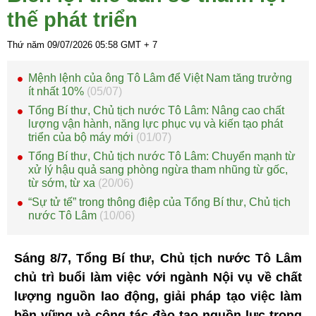
thế phát triển
Thứ năm 09/07/2026
05:58
GMT + 7
Mệnh lệnh của ông Tô Lâm để Việt Nam tăng trưởng
ít nhất 10%
(05/07)
Tổng Bí thư, Chủ tịch nước Tô Lâm: Nâng cao chất
lượng vận hành, năng lực phục vụ và kiến tạo phát
triển của bộ máy mới
(01/07)
Tổng Bí thư, Chủ tịch nước Tô Lâm: Chuyển mạnh từ
xử lý hậu quả sang phòng ngừa tham nhũng từ gốc,
từ sớm, từ xa
(20/06)
“Sự tử tế” trong thông điệp của Tổng Bí thư, Chủ tịch
nước Tô Lâm
(10/06)
Sáng 8/7, Tổng Bí thư, Chủ tịch nước Tô Lâm
chủ trì buổi làm việc với ngành Nội vụ về chất
lượng nguồn lao động, giải pháp tạo việc làm
bền vững và công tác đào tạo nguồn lực trong