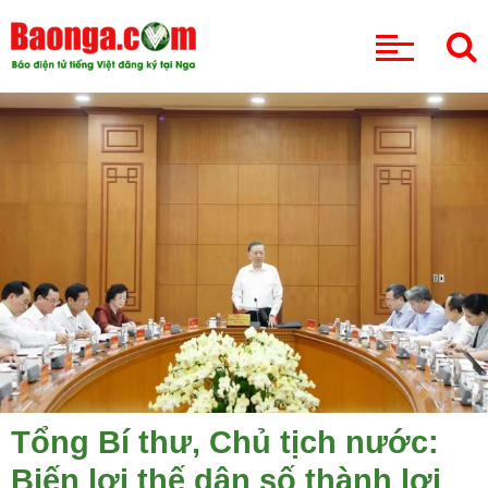
CHUYÊN MỤC
Tổng Bí thư, Chủ tịch nước:
Biến lợi thế dân số thành lợi