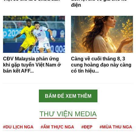
điện
CĐV Malaysia phản ứng
Càng về cuối tháng 8, 3
khi gặp tuyển Việt Nam ở
cung hoàng đạo này càng
bán kết AFF...
có tín hiệu...
BẤM ĐỂ XEM THÊM
THƯ VIỆN MEDIA
#DU LỊCH NGA
#ẨM THỰC NGA
#ĐẸP
#MÙA THU NGA