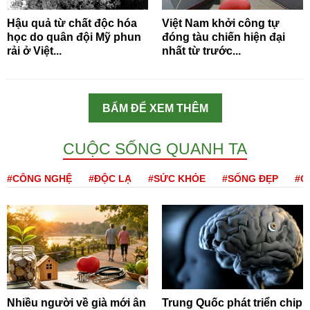
Hậu quả từ chất độc hóa
Việt Nam khởi công tự
học do quân đội Mỹ phun
đóng tàu chiến hiện đại
rải ở Việt...
nhất từ trước...
BẤM ĐỂ XEM THÊM
CUỘC SỐNG QUANH TA
#CÔNG NGHỆ
#ĐỘC LẠ
#SỨC KHỎE
#SỐNG ĐẸP
#Q
Nhiều người về già mới ân
Trung Quốc phát triển chip