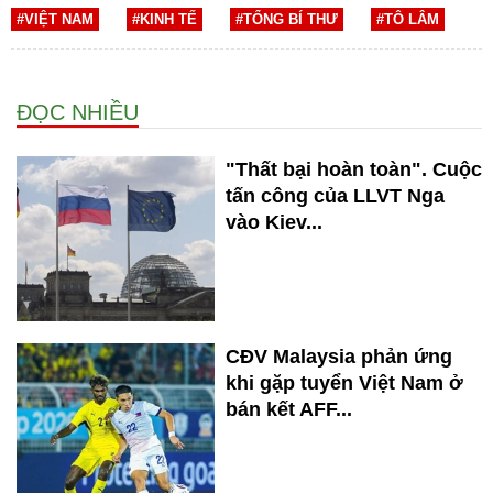
#VIỆT NAM
#KINH TẾ
#TỔNG BÍ THƯ
#TÔ LÂM
ĐỌC NHIỀU
"Thất bại hoàn toàn". Cuộc
tấn công của LLVT Nga
vào Kiev...
CĐV Malaysia phản ứng
khi gặp tuyển Việt Nam ở
bán kết AFF...