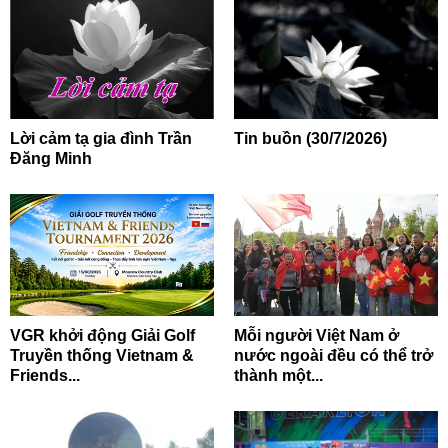
Lời cảm tạ gia đình Trần
Tin buồn (30/7/2026)
Đăng Minh
VGR khởi động Giải Golf
Mỗi người Việt Nam ở
Truyền thống Vietnam &
nước ngoài đều có thể trở
Friends...
thành một...