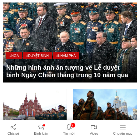
#NGA
#DUYỆT BINH
#KHÁM PHÁ
Những hình ảnh ấn tượng về Lễ duyệt
binh Ngày Chiến thắng trong 10 năm qua
5+
Chia sẻ
Bình luận
Tin mới
Video
Chuyên mục
#NGA
#DUYỆT BINH
#NGÀY
#XÃ HỘI
#ĐỜI SỐNG
#NGA