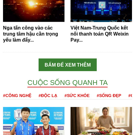
Nga tấn công vào các
Việt Nam-Trung Quốc kết
trung tâm hậu cần trọng
nối thanh toán QR Weixin
yếu làm đẩy...
Pay...
BẤM ĐỂ XEM THÊM
CUỘC SỐNG QUANH TA
#CÔNG NGHỆ
#ĐỘC LẠ
#SỨC KHỎE
#SỐNG ĐẸP
#Q