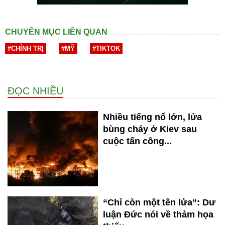
CHUYÊN MỤC LIÊN QUAN
#CHÍNH TRỊ
#MỸ
#TIKTOK
ĐỌC NHIỀU
Nhiều tiếng nổ lớn, lửa
bùng cháy ở Kiev sau
cuộc tấn công...
“Chỉ còn một tên lửa”: Dư
luận Đức nói về thảm họa