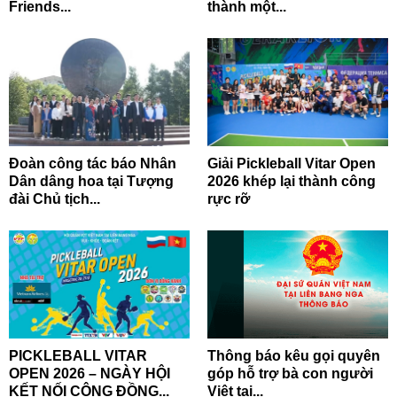
Friends...
thành một...
Đoàn công tác báo Nhân
Giải Pickleball Vitar Open
Dân dâng hoa tại Tượng
2026 khép lại thành công
đài Chủ tịch...
rực rỡ
PICKLEBALL VITAR
Thông báo kêu gọi quyên
OPEN 2026 – NGÀY HỘI
góp hỗ trợ bà con người
KẾT NỐI CỘNG ĐỒNG...
Việt tại...