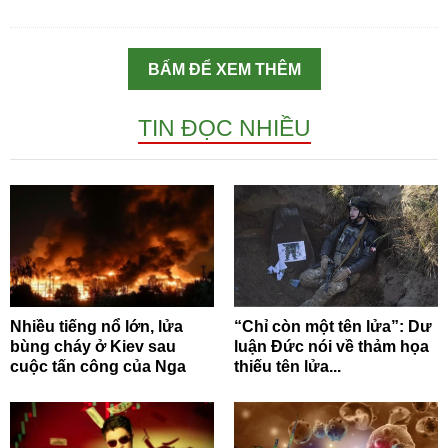
BẤM ĐỂ XEM THÊM
TIN ĐỌC NHIỀU
Nhiều tiếng nổ lớn, lửa
“Chỉ còn một tên lửa”: Dư
bùng cháy ở Kiev sau
luận Đức nói về thảm họa
cuộc tấn công của Nga
thiếu tên lửa...