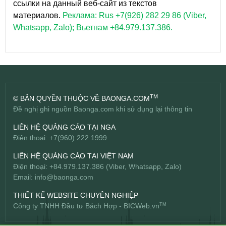
ссылки на данный веб-сайт из текстов
материалов.
Реклама: Rus +7(926) 282 29 86 (Viber,
Whatsapp, Zalo); Вьетнам +84.979.137.386.
TM
© BẢN QUYỀN THUỘC VỀ BAONGA.COM
Đề nghị ghi nguồn Baonga.com khi sử dụng lại thông tin
LIÊN HỆ QUẢNG CÁO TẠI NGA
Điện thoại: +7(960) 222 1999
LIÊN HỆ QUẢNG CÁO TẠI VIỆT NAM
Điện thoại: +84.979.137.386 (Viber, Whatsapp, Zalo)
Email:
info@baonga.com
THIẾT KẾ WEBSITE CHUYÊN NGHIỆP
Công ty TNHH Đầu tư Bách Hợp -
BICWeb.vn
TM