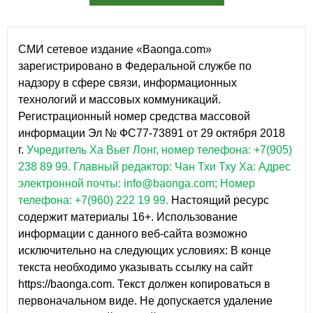
СМИ сетевое издание «Baonga.com»
зарегистрировано в Федеральной службе по
надзору в сфере связи, информационных
технологий и массовых коммуникаций.
Регистрационный номер средства массовой
информации Эл № ФС77-73891 от 29 октября 2018
г.
Учредитель Ха Вьет Лонг, номер телефона: +7(905)
238 89 99.
Главный редактор: Чан Тхи Тху Ха: Адрес
электронной почты: info@baonga.com; Номер
телефона: +7(960) 222 19 99.
Настоящий ресурс
содержит материалы 16+. Использование
информации с данного веб-сайта возможно
исключительно на следующих условиях: В конце
текста необходимо указывать ссылку на сайт
https://baonga.com. Текст должен копироваться в
первоначальном виде. Не допускается удаление