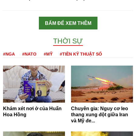
BẤM ĐỂ XEM THÊM
THỜI SỰ
#NGA
#NATO
#MỸ
#TIỀN KỸ THUẬT SỐ
Khám xét nơi ở của Huấn
Chuyên gia: Nguy cơ leo
Hoa Hồng
thang xung đột giữa Iran
và Mỹ đe...