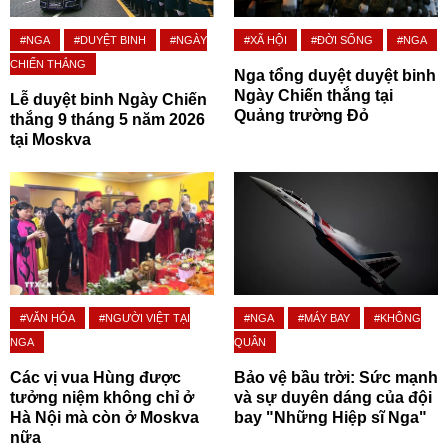
#NGA
#DUYỆT BINH
#NGÀY
#XÃ HỘI
#ĐỜI SỐNG
#NGA
CHIẾN THẮNG
Nga tổng duyệt duyệt binh
Ngày Chiến thắng tại
Lễ duyệt binh Ngày Chiến
Quảng trường Đỏ
thắng 9 tháng 5 năm 2026
tại Moskva
#VĂN HÓA
#NGƯỜI VIỆT TẠI
#NGA
#MÁY BAY
#KHÔNG
NGA
QUÂN
Các vị vua Hùng được
Bảo vệ bầu trời: Sức mạnh
tưởng niệm không chỉ ở
và sự duyên dáng của đội
Hà Nội mà còn ở Moskva
bay "Những Hiệp sĩ Nga"
nữa