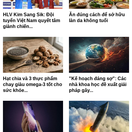
HLV Kim Sang Sik: Đội
Ăn đúng cách để sở hữu
tuyển Việt Nam quyết tâm
làn da không tuổi
giành chiến...
Hạt chia và 3 thực phẩm
"Kế hoạch đáng sợ": Các
chay giàu omega-3 tốt cho
nhà khoa học đề xuất giải
sức khỏe...
pháp gây...