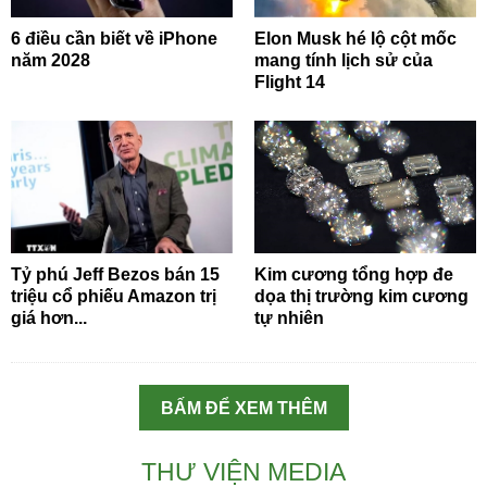
6 điều cần biết về iPhone
Elon Musk hé lộ cột mốc
năm 2028
mang tính lịch sử của
Flight 14
Tỷ phú Jeff Bezos bán 15
Kim cương tổng hợp đe
triệu cổ phiếu Amazon trị
dọa thị trường kim cương
giá hơn...
tự nhiên
BẤM ĐỂ XEM THÊM
THƯ VIỆN MEDIA