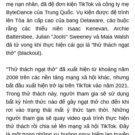
mẹ nạn nhân, đã đệ đơn kiện TikTok và công ty mẹ
ByteDance của Trung Quốc. Vụ kiện được đệ trình
lên Tòa án cấp cao của bang Delaware, cáo buộc
rằng các thiếu niên Isaac Kenevan, Archie
Battersbee, Julian "Jools" Sweeney và Maia Walsh
đã tử vong khi thực hiện cái gọi là "thử thách ngạt
thở" (blackout).
"Thử thách ngạt thở" đã xuất hiện từ khoảng năm
2008 trên các nền tảng mạng xã hội khác, nhưng
bắt đầu xuất hiện trở lại trên TikTok vào năm 2021.
Trong thử thách này, người tham gia sẽ sử dụng
bất kỳ hình thức nào để gây ngạt thở cho đến khi
rơi vào trạng thái mất ý thức tạm thời. Những
người tham gia sẽ quay video quá trình thực hiện
thử thách rồi chia sẻ lên mạng xã hội TikTok. Đây
là một trong những xu hướng nguy hiểm lan truyền