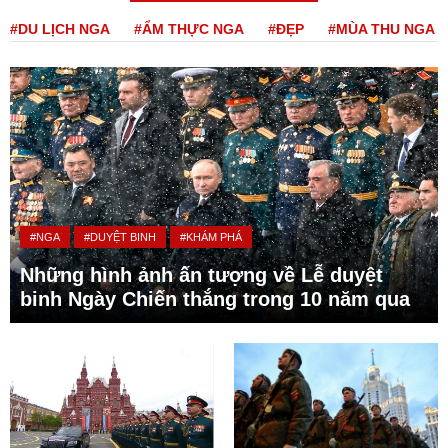
#DU LỊCH NGA
#ẨM THỰC NGA
#ĐẸP
#MÙA THU NGA
#NGA
#DUYỆT BINH
#KHÁM PHÁ
Những hình ảnh ấn tượng về Lễ duyệt
binh Ngày Chiến thắng trong 10 năm qua