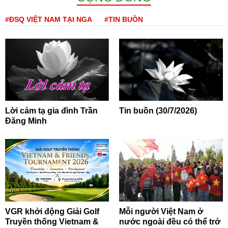
#ĐSQ VIỆT NAM TẠI NGA
#TIN BUỒN
Lời cảm tạ gia đình Trần
Tin buồn (30/7/2026)
Đăng Minh
VGR khởi động Giải Golf
Mỗi người Việt Nam ở
Truyền thống Vietnam &
nước ngoài đều có thể trở